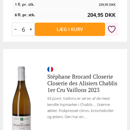
1 fl. pr. stk.
239,95
DKK
204,95
DKK
6 fl. pr. stk.
LÆG I KURV
Stéphane Brocard Closerie
Closerie des Alisiers Chablis
1er Cru Vaillons 2023
93 point. Vaillons er vel en af de mest
kendte topmarker i Chablis ... Grønne
æbler, friskpresset citron, briocheboller
og østers. Den har en...