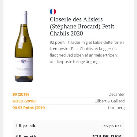
Closerie des Alisiers
(Stéphane Brocard) Petit
Chablis 2020
92 point... tillader mig at kalde dette for en
kæmpestor Petit Chablis. Vi lægger os
fladt ned ved siden af anmeldertrioen,
der lovpriste forrige årgang...
90 (2019)
Decanter
GOLD (2019)
Gilbert & Gaillard
90-93 Point (2019
Houlberg
1 fl. pr. stk.
159,95
DKK
124,95
DKK
6 fl. pr. stk.