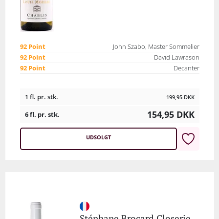
92 Point
John Szabo, Master Sommelier
92 Point
David Lawrason
92 Point
Decanter
1 fl. pr. stk.
199,95
DKK
154,95
DKK
6 fl. pr. stk.
UDSOLGT
Stéphane Brocard Closerie