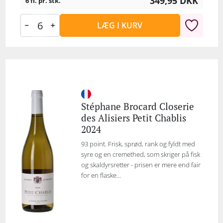
349,95
DKK
6 fl. pr. stk.
LÆG I KURV
Stéphane Brocard Closerie
des Alisiers Petit Chablis
2024
93 point. Frisk, sprød, rank og fyldt med
syre og en cremethed, som skriger på fisk
og skaldyrsretter - prisen er mere end fair
for en flaske...