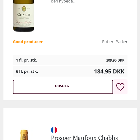
den hypede...
Good producer
Robert Parker
1 fl. pr. stk.
209,95
DKK
184,95
DKK
6 fl. pr. stk.
UDSOLGT
Prosper Maufoux Chablis