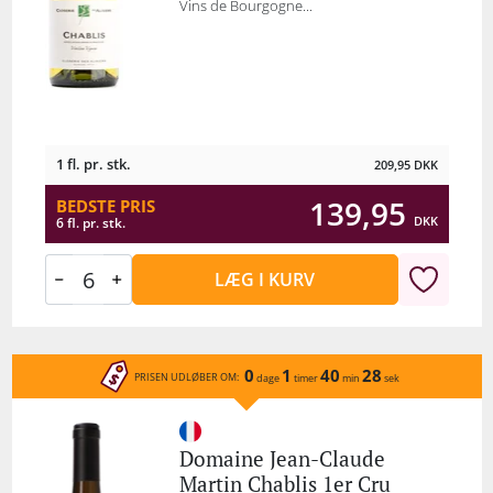
Vins de Bourgogne...
1 fl. pr. stk.
209,95
DKK
139,95
BEDSTE PRIS
DKK
6 fl. pr. stk.
LÆG I KURV
0
1
40
28
PRISEN UDLØBER OM:
dage
timer
min
sek
Domaine Jean-Claude
Martin Chablis 1er Cru