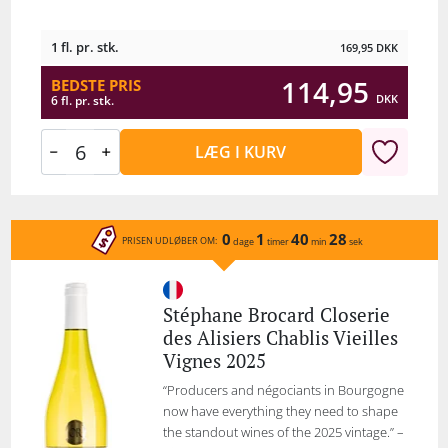
1 fl. pr. stk.
169,95
DKK
114,95
BEDSTE PRIS
DKK
6 fl. pr. stk.
LÆG I KURV
0
1
40
28
PRISEN UDLØBER OM:
dage
timer
min
sek
Stéphane Brocard Closerie
des Alisiers Chablis Vieilles
Vignes 2025
“Producers and négociants in Bourgogne
now have everything they need to shape
the standout wines of the 2025 vintage.” –