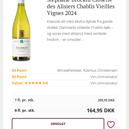
des Alisiers Chablis Vieilles
Vignes 2024
Klassisk stil med ekstra dybde fra gamle
stokke. Danmarks vildeste Chablis-køb –
og vores med afstand mest ventede
hvidvin – er omsider...
93 Point
Winewherever, Rasmus Christensen
92 Point
Vin.connaisseur
Value: ★★★★★ 5/6
Vin.connaisseur
1 fl. pr. stk.
209,95
DKK
164,95
DKK
6 fl. pr. stk.
UDSOLGT