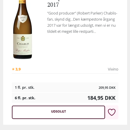
2017
”Good producer” (Robert Parker) Chablis-
fan, skynd dig...Den kæmpestore årgang
2017 var for længst udsolgt, men vi er nu
tildelt et meget lille restparti...
⭐ 3,9
Vivino
1 fl. pr. stk.
209,95
DKK
184,95
DKK
6 fl. pr. stk.
UDSOLGT