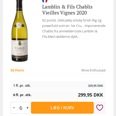
Lamblin & Fils Chablis
Vieilles Vignes 2020
92 points. Delicately smoky finish Rig og
powerfuld som en 1er Cru… Imponerende
Chablis fra anmelderroste Lamblin &
Fils.Med rødderne dybt...
92 Point
Wine Enthusiast
1 fl. pr. stk.
329,95
DKK
299,95
DKK
6 fl. pr. stk.
LÆG I KURV