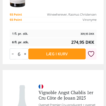
93 Point
Winewherever, Rasmus Christensen
93 Point
Vinonyme
1 fl. pr. stk.
309,95
DKK
274,95
DKK
6 fl. pr. stk.
LÆG I KURV
Vignoble Angst Chablis 1er
Cru Côte de Jouan 2025
Overset Premier Cru-producent + overset