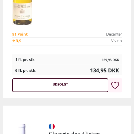
91 Point
Decanter
⭐ 3,9
Vivino
1 fl. pr. stk.
159,95
DKK
134,95
DKK
6 fl. pr. stk.
UDSOLGT
Closerie des Alisiers