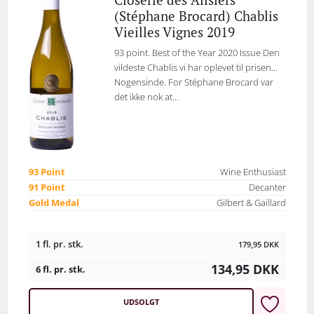
(Stéphane Brocard) Chablis
Vieilles Vignes 2019
93 point. Best of the Year 2020 Issue Den
vildeste Chablis vi har oplevet til prisen...
Nogensinde. For Stéphane Brocard var
det ikke nok at...
93 Point
Wine Enthusiast
91 Point
Decanter
Gold Medal
Gilbert & Gaillard
1 fl. pr. stk.
179,95
DKK
134,95
DKK
6 fl. pr. stk.
UDSOLGT