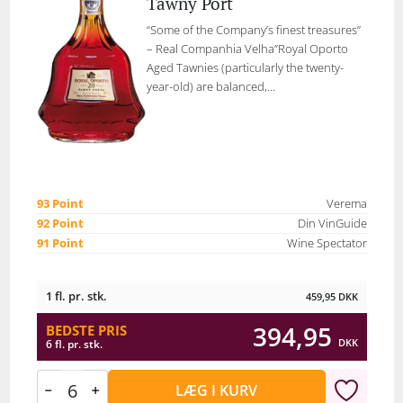
Tawny Port
“Some of the Company’s finest treasures”
– Real Companhia Velha”Royal Oporto
Aged Tawnies (particularly the twenty-
year-old) are balanced,...
93 Point
Verema
92 Point
Din VinGuide
91 Point
Wine Spectator
1 fl. pr. stk.
459,95
DKK
394,95
BEDSTE PRIS
DKK
6 fl. pr. stk.
LÆG I KURV