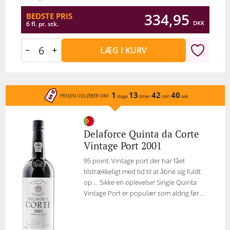
334,95
BEDSTE PRIS
DKK
6 fl. pr. stk.
LÆG I KURV
1
13
42
40
PRISEN UDLØBER OM:
dage
timer
min
sek
Delaforce Quinta da Corte
Vintage Port 2001
95 point. Vintage port der har fået
tilstrækkeligt med tid til at åbne sig fuldt
op ... Sikke en oplevelse! Single Quinta
Vintage Port er populær som aldrig før...