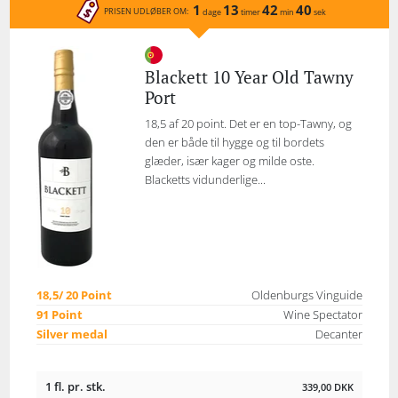
1
13
42
40
PRISEN UDLØBER OM:
dage
timer
min
sek
Blackett 10 Year Old Tawny
Port
18,5 af 20 point. Det er en top-Tawny, og
den er både til hygge og til bordets
glæder, især kager og milde oste.
Blacketts vidunderlige...
18,5/ 20 Point
Oldenburgs Vinguide
91 Point
Wine Spectator
Silver medal
Decanter
1 fl. pr. stk.
339,00
DKK