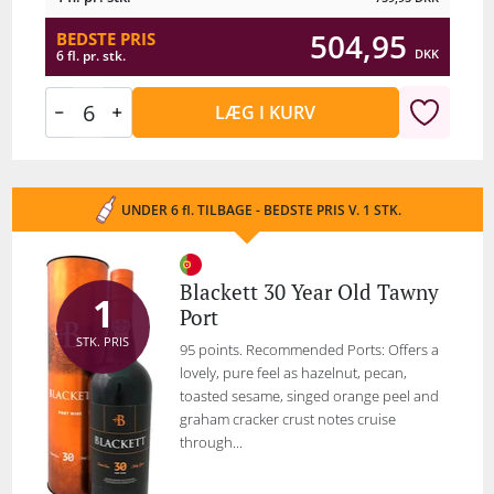
504,95
BEDSTE PRIS
DKK
6 fl. pr. stk.
LÆG I KURV
UNDER 6 fl. TILBAGE - BEDSTE PRIS V. 1 STK.
Blackett 30 Year Old Tawny
1
Port
STK. PRIS
95 points. Recommended Ports: Offers a
lovely, pure feel as hazelnut, pecan,
toasted sesame, singed orange peel and
graham cracker crust notes cruise
through...