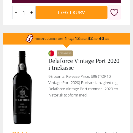
LÆG I KURV
1
13
42
40
PRISEN UDLØBER OM:
dage
timer
min
sek
Trækasse
Delaforce Vintage Port 2020
i trækasse
95 points. Release Price: $95 (TOP10
Vintage Port 2020) Portvinsfan, glæd dig!
Delaforce Vintage Port rammer i 2020 en
historisk topform med...