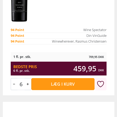
94 Point
Wine Spectator
94 Point
Din VinGuide
94 Point
Winewherever, Rasmus Christensen
1 fl. pr. stk.
709,95
DKK
459,95
BEDSTE PRIS
DKK
6 fl. pr. stk.
LÆG I KURV