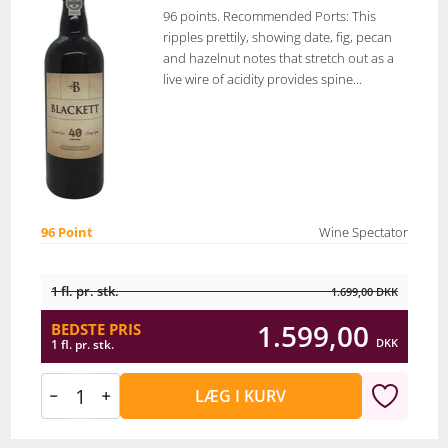
96 points. Recommended Ports: This
ripples prettily, showing date, fig, pecan
and hazelnut notes that stretch out as a
live wire of acidity provides spine...
96 Point
Wine Spectator
1 fl. pr. stk.
1.699,00
DKK
1.599,00
BEDSTE PRIS
DKK
1 fl. pr. stk.
LÆG I KURV