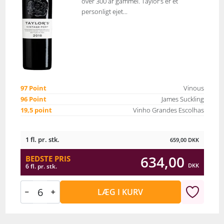
over 300 år gammel. Taylor’s er et
personligt ejet...
97 Point
Vinous
96 Point
James Suckling
19,5 point
Vinho Grandes Escolhas
1 fl. pr. stk.
659,00
DKK
634,00
BEDSTE PRIS
DKK
6 fl. pr. stk.
LÆG I KURV