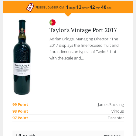
1
13
42
40
PRISEN UDLØBER OM:
dage
timer
min
sek
Taylor's Vintage Port 2017
Adrian Bridge, Managing Director: “The
2017 displays the fine focused fruit and
floral dimension typical of Taylor’s but
with the scale and...
99 Point
James Suckling
98 Point
Vinous
97 Point
Decanter
1 fl. pr. stk.
799,00
DKK