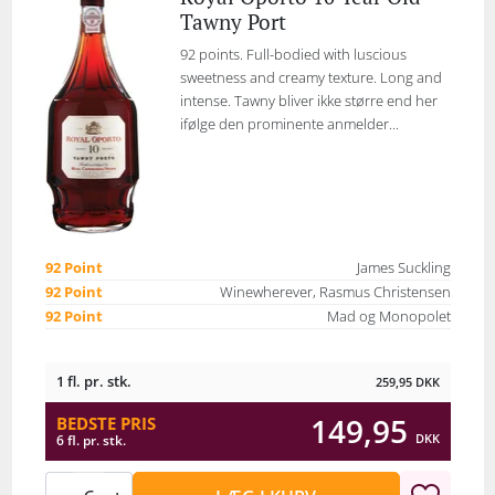
Tawny Port
92 points. Full-bodied with luscious
sweetness and creamy texture. Long and
intense. Tawny bliver ikke større end her
ifølge den prominente anmelder...
92 Point
James Suckling
92 Point
Winewherever, Rasmus Christensen
92 Point
Mad og Monopolet
1 fl. pr. stk.
259,95
DKK
149,95
BEDSTE PRIS
DKK
6 fl. pr. stk.