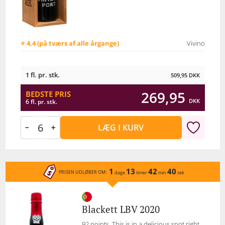
⭐ 4,4 (på tværs af alle årgange)
Vivino
1 fl. pr. stk.
509,95
DKK
269,95
BEDSTE PRIS
DKK
6 fl. pr. stk.
LÆG I KURV
1
13
42
40
PRISEN UDLØBER OM:
dage
timer
min
sek
Blackett LBV 2020
92 points. This is in a delicious spot right