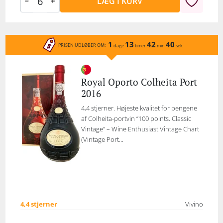
LÆG I KURV
1
13
42
40
PRISEN UDLØBER OM:
dage
timer
min
sek
Royal Oporto Colheita Port
2016
4,4 stjerner. Højeste kvalitet for pengene
af Colheita-portvin ”100 points. Classic
Vintage” – Wine Enthusiast Vintage Chart
(Vintage Port...
4,4 stjerner
Vivino