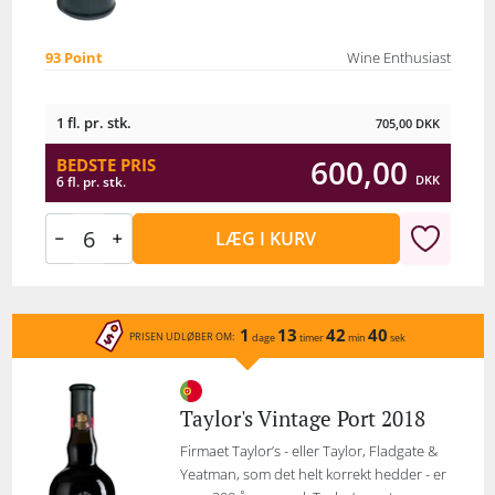
93 Point
Wine Enthusiast
1 fl. pr. stk.
705,00
DKK
600,00
BEDSTE PRIS
DKK
6 fl. pr. stk.
LÆG I KURV
1
13
42
40
PRISEN UDLØBER OM:
dage
timer
min
sek
Taylor's Vintage Port 2018
Firmaet Taylor’s - eller Taylor, Fladgate &
Yeatman, som det helt korrekt hedder - er