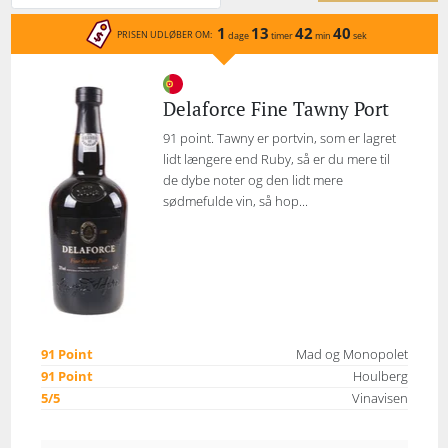
1
13
42
40
PRISEN UDLØBER OM:
dage
timer
min
sek
Delaforce Fine Tawny Port
91 point. Tawny er portvin, som er lagret
lidt længere end Ruby, så er du mere til
de dybe noter og den lidt mere
sødmefulde vin, så hop...
91 Point
Mad og Monopolet
91 Point
Houlberg
5/5
Vinavisen