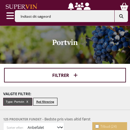
Portvin
FILTRER
VALGTE FILTRE:
Type: Portvin
Ryd filtrering
- Bedste pris vises altid først
125 PRODUKTER FUNDET
Tilbud (24)
Sorter efter: