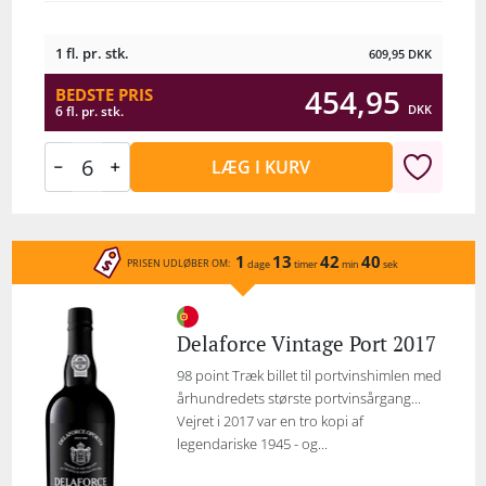
1 fl. pr. stk.
609,95
DKK
454,95
BEDSTE PRIS
DKK
6 fl. pr. stk.
LÆG I KURV
1
13
42
40
PRISEN UDLØBER OM:
dage
timer
min
sek
Delaforce Vintage Port 2017
98 point Træk billet til portvinshimlen med
århundredets største portvinsårgang...
Vejret i 2017 var en tro kopi af
legendariske 1945 - og...