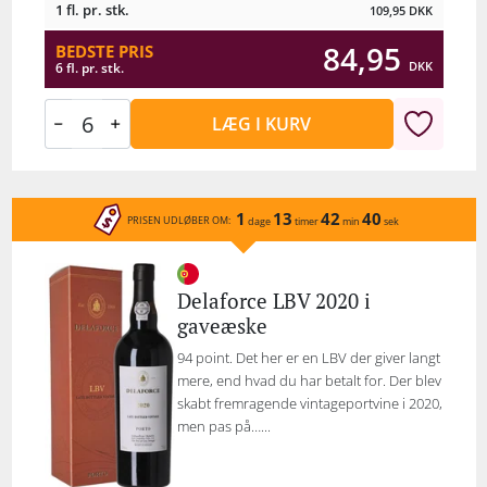
1 fl. pr. stk.
109,95
DKK
84,95
BEDSTE PRIS
DKK
6 fl. pr. stk.
LÆG I KURV
1
13
42
40
PRISEN UDLØBER OM:
dage
timer
min
sek
Delaforce LBV 2020 i
gaveæske
94 point. Det her er en LBV der giver langt
mere, end hvad du har betalt for. Der blev
skabt fremragende vintageportvine i 2020,
men pas på…...