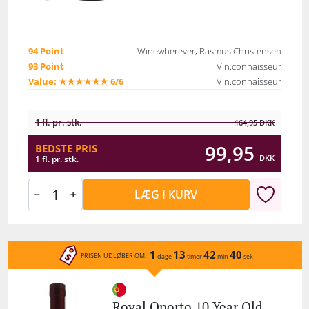
94 Point
Winewherever, Rasmus Christensen
93 Point
Vin.connaisseur
Value: ★★★★★★ 6/6
Vin.connaisseur
1 fl. pr. stk.
164,95
DKK
99,95
BEDSTE PRIS
DKK
1 fl. pr. stk.
LÆG I KURV
1
13
42
40
PRISEN UDLØBER OM:
dage
timer
min
sek
Royal Oporto 10 Year Old