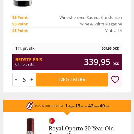
95 Point
Winewherever, Rasmus Christensen
93 Point
Wine & Spirits Magazine
93 Point
Vinbladet
1 fl. pr. stk.
509,95
DKK
339,95
BEDSTE PRIS
DKK
6 fl. pr. stk.
LÆG I KURV
1
13
42
40
PRISEN UDLØBER OM:
dage
timer
min
sek
Royal Oporto 20 Year Old