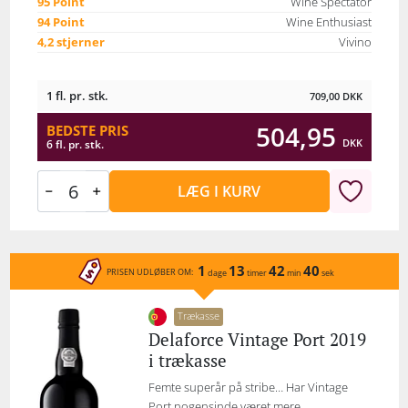
95 Point
Wine Spectator
94 Point
Wine Enthusiast
4,2 stjerner
Vivino
1 fl. pr. stk.
709,00
DKK
504,95
BEDSTE PRIS
DKK
6 fl. pr. stk.
LÆG I KURV
1
13
42
40
PRISEN UDLØBER OM:
dage
timer
min
sek
Trækasse
Delaforce Vintage Port 2019
i trækasse
Femte superår på stribe… Har Vintage
Port nogensinde været mere