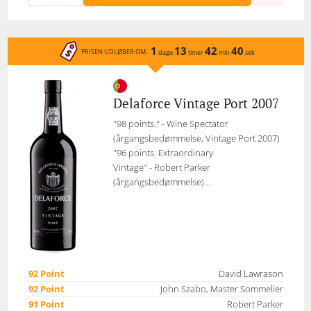
1
13
42
40
PRISEN UDLØBER OM:
dage
timer
min
sek
Delaforce Vintage Port 2007
"98 points." - Wine Spectator
(årgangsbedømmelse, Vintage Port 2007)
"96 points. Extraordinary
Vintage" - Robert Parker
(årgangsbedømmelse)...
92 Point
David Lawrason
92 Point
John Szabo, Master Sommelier
91 Point
Robert Parker