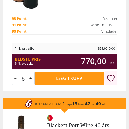
93 Point
Decanter
91 Point
Wine Enthusiast
90 Point
Vinbladet
1 fl. pr. stk.
839,00
DKK
770,00
BEDSTE PRIS
DKK
6 fl. pr. stk.
LÆG I KURV
1
13
42
40
PRISEN UDLØBER OM:
dage
timer
min
sek
Blackett Port Wine 40 års