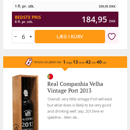
1 fl. pr. stk.
339,95
DKK
184,95
BEDSTE PRIS
DKK
6 fl. pr. stk.
LÆG I KURV
1
13
42
40
PRISEN UDLØBER OM:
dage
timer
min
sek
Real Companhia Velha
Vintage Port 2013
’Overall, very little vintage Port will exist
but what does is likely to be very good
and drinking well.’ Jep, 2013’ere er
sjældne… Men de...