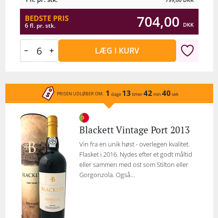
704,00
BEDSTE PRIS
DKK
6 fl. pr. stk.
LÆG I KURV
1
13
42
40
PRISEN UDLØBER OM:
dage
timer
min
sek
Blackett Vintage Port 2013
Vin fra en unik høst - overlegen kvalitet.
Flasket i 2016. Nydes efter et godt måltid
eller sammen med ost som Stilton eller
Gorgonzola. Også...