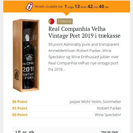
1
13
42
40
PRISEN UDLØBER OM:
dage
timer
min
sek
Trækasse
Real Companhia Velha
Vintage Port 2019 i trækasse
93 point Admirably pure and transparent
Anmeldertrioen Robert Parker, Wine
Spectator og Wine Enthusiast jubler over
Real Companhia Velhas nye vintage port
fra 2019...
96 Point
Jasper Mohr Holm, Sommelier
93 Point
Robert Parker
93 Point
Wine Spectator
1 fl. pr. stk.
759,95
DKK