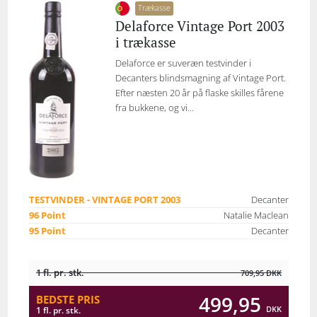
Trækasse
Delaforce Vintage Port 2003
i trækasse
Delaforce er suveræn testvinder i
Decanters blindsmagning af Vintage Port.
Efter næsten 20 år på flaske skilles fårene
fra bukkene, og vi...
TESTVINDER - VINTAGE PORT 2003
Decanter
96 Point
Natalie Maclean
95 Point
Decanter
1 fl. pr. stk.
709,95
DKK
499,95
BEDSTE PRIS
DKK
1 fl. pr. stk.