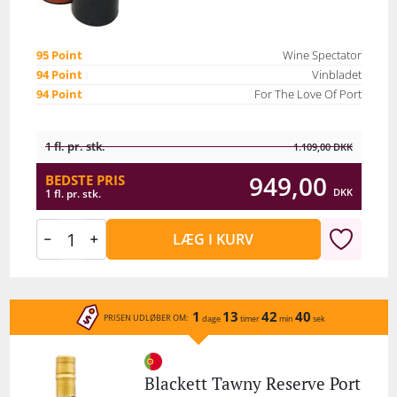
95 Point
Wine Spectator
94 Point
Vinbladet
94 Point
For The Love Of Port
1 fl. pr. stk.
1.109,00
DKK
949,00
BEDSTE PRIS
DKK
1 fl. pr. stk.
LÆG I KURV
1
13
42
40
PRISEN UDLØBER OM:
dage
timer
min
sek
Blackett Tawny Reserve Port