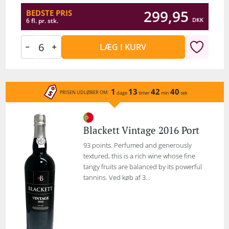
299,95
BEDSTE PRIS
DKK
6 fl. pr. stk.
LÆG I KURV
1
13
42
40
PRISEN UDLØBER OM:
dage
timer
min
sek
Blackett Vintage 2016 Port
93 points. Perfumed and generously
textured, this is a rich wine whose fine
tangy fruits are balanced by its powerful
tannins. Ved køb af 3...