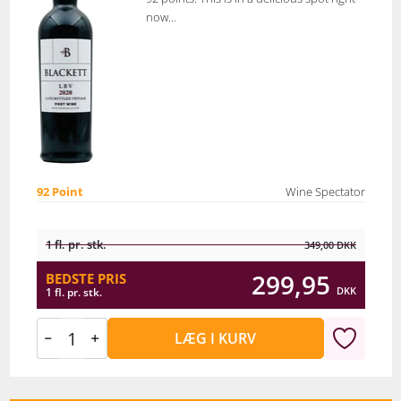
now...
92 Point
Wine Spectator
1 fl. pr. stk.
349,00
DKK
299,95
BEDSTE PRIS
DKK
1 fl. pr. stk.
LÆG I KURV