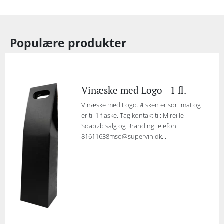
Populære produkter
Vinæske med Logo - 1 fl.
Vinæske med Logo. Æsken er sort mat og
er til 1 flaske. Tag kontakt til: Mireille
Soab2b salg og BrandingTelefon
81611638mso@supervin.dk...