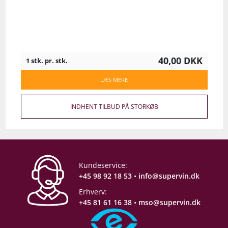
40,00
DKK
1 stk. pr. stk.
LÆS MERE
INDHENT TILBUD PÅ STORKØB
Kundeservice:
+45 98 92 18 53
•
info@supervin.dk
Erhverv:
+45 81 61 16 38
•
mso@supervin.dk