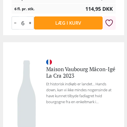
114,95
DKK
6 fl. pr. stk.
LÆG I KURV
Maison Vaubourg Mâcon-Igé
La Cra 2023
Et historisk indkøb er landet… Hands
down, kan vi ikke mindes nogensinde at
have kunnet tilbyde fadlagret hvid
bourgogne fra en enkeltmark i...