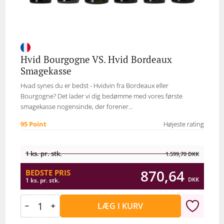
Hvid Bourgogne VS. Hvid Bordeaux
Smagekasse
Hvad synes du er bedst - Hvidvin fra Bordeaux eller
Bourgogne? Det lader vi dig bedømme med vores første
smagekasse nogensinde, der forener...
95 Point
Højeste rating
1 ks. pr. stk.
1.599,70
DKK
870,64
BEDSTE PRIS
DKK
1 ks. pr. stk.
LÆG I KURV