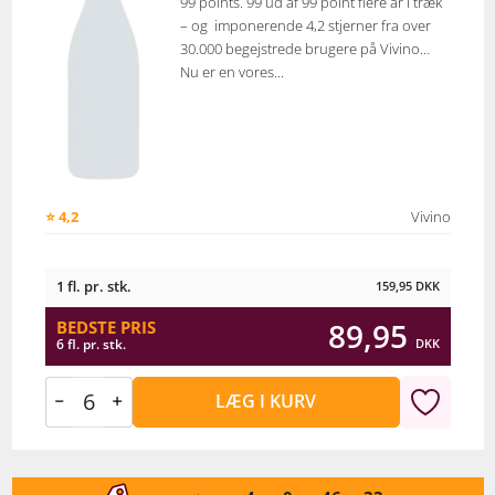
99 points. 99 ud af 99 point flere år i træk
– og imponerende 4,2 stjerner fra over
30.000 begejstrede brugere på Vivino…
Nu er en vores...
⭐ 4,2
Vivino
1 fl. pr. stk.
159,95
DKK
89,95
BEDSTE PRIS
DKK
6 fl. pr. stk.
LÆG I KURV