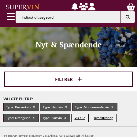
Nyt & Spændende
FILTRER
VALGTE FILTRE:
Type: Dessertvin
Type: Hvidvin
Type: Mousserende vin
Type: Orangevin
Type: Portvin
Vis alle
Ryd filtrering
- Bedste pris vises altid først
32 PRODUKTER FUNDET