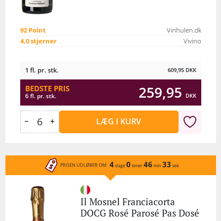
92 Point
Vinhulen.dk
4,0 stjerner
Vivino
1 fl. pr. stk.
609,95
DKK
259,95
BEDSTE PRIS
DKK
6 fl. pr. stk.
LÆG I KURV
4
0
46
33
PRISEN UDLØBER OM:
dage
timer
min
sek
Il Mosnel Franciacorta
DOCG Rosé Parosé Pas Dosé