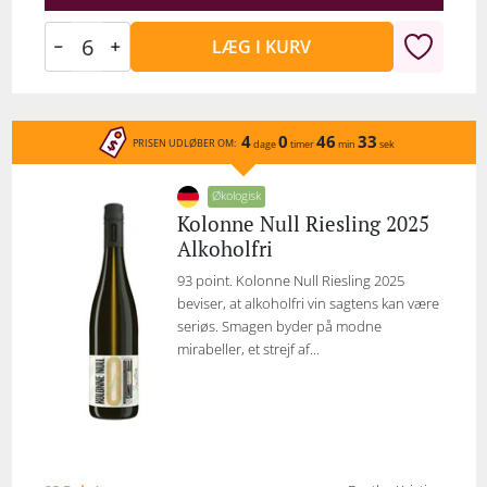
LÆG I KURV
4
0
46
33
PRISEN UDLØBER OM:
dage
timer
min
sek
Økologisk
Kolonne Null Riesling 2025
Alkoholfri
93 point. Kolonne Null Riesling 2025
beviser, at alkoholfri vin sagtens kan være
seriøs. Smagen byder på modne
mirabeller, et strejf af...