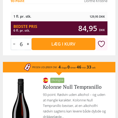
93 Point
Dorthe Kristine
1 fl. pr. stk.
129,95
DKK
84,95
BEDSTE PRIS
DKK
6 fl. pr. stk.
LÆG I KURV
4
0
46
33
PRISEN UDLØBER OM:
dage
timer
min
sek
Økologisk
Kolonne Null Tempranillo
93 point. Rødvin uden alkohol – og uden
at mangle karakter. Kolonne Null
Tempranillo beviser, at en alkoholfri
rødvin sagtens kan levere både dybde og
drikkeglæde...