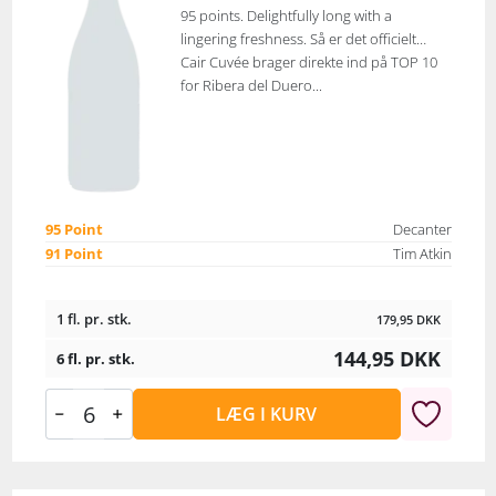
95 points. Delightfully long with a
lingering freshness. Så er det officielt…
Cair Cuvée brager direkte ind på TOP 10
for Ribera del Duero...
95 Point
Decanter
91 Point
Tim Atkin
1 fl. pr. stk.
179,95
DKK
144,95
DKK
6 fl. pr. stk.
LÆG I KURV