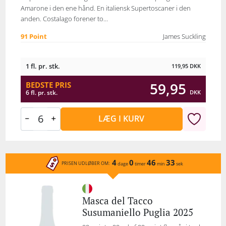
Amarone i den ene hånd. En italiensk Supertoscaner i den
anden. Costalago forener to...
91 Point
James Suckling
1 fl. pr. stk.
119,95
DKK
59,95
BEDSTE PRIS
DKK
6 fl. pr. stk.
LÆG I KURV
4
0
46
33
PRISEN UDLØBER OM:
dage
timer
min
sek
Masca del Tacco
Susumaniello Puglia 2025