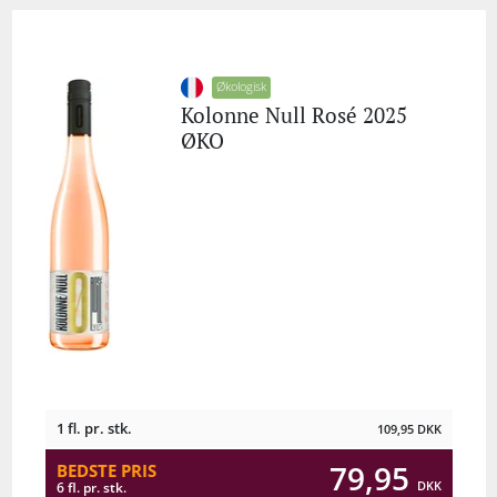
Økologisk
Kolonne Null Rosé 2025
ØKO
1 fl. pr. stk.
109,95
DKK
79,95
BEDSTE PRIS
DKK
6 fl. pr. stk.