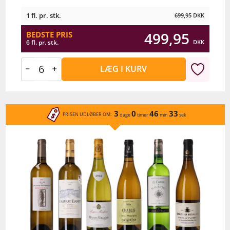
1 fl. pr. stk.
699,95
DKK
499,95
BEDSTE PRIS
DKK
6 fl. pr. stk.
LÆG I KURV
3
0
46
33
PRISEN UDLØBER OM:
dage
timer
min
sek