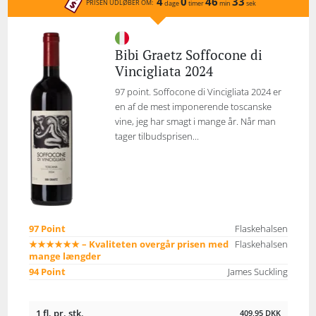
4
0
46
33
PRISEN UDLØBER OM:
dage
timer
min
sek
Bibi Graetz Soffocone di
Vincigliata 2024
97 point. Soffocone di Vincigliata 2024 er
en af de mest imponerende toscanske
vine, jeg har smagt i mange år. Når man
tager tilbudsprisen...
97 Point
Flaskehalsen
★★★★★★ – Kvaliteten overgår prisen med
Flaskehalsen
mange længder
94 Point
James Suckling
1 fl. pr. stk.
409,95
DKK