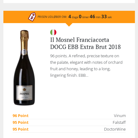
4
0
46
33
PRISEN UDLØBER OM:
dage
timer
min
sek
Il Mosnel Franciacorta
DOCG EBB Extra Brut 2018
96 points. A refined, precise texture on
the palate, elegant with notes of orchard
fruit and honey, leading to a long,
lingering finish. EBB...
96 Point
Vinum
95 Point
Falstaff
95 Point
DoctorWine