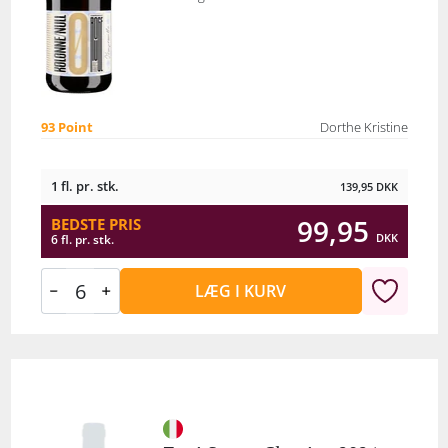
93 Point
Dorthe Kristine
1 fl. pr. stk.
139,95
DKK
99,95
BEDSTE PRIS
DKK
6 fl. pr. stk.
LÆG I KURV