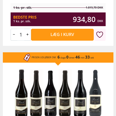
1 ks. pr. stk.
1.819,70
DKK
934,80
BEDSTE PRIS
DKK
1 ks. pr. stk.
LÆG I KURV
6
0
46
33
PRISEN UDLØBER OM:
dage
timer
min
sek