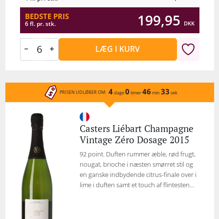
199,95
BEDSTE PRIS
DKK
6 fl. pr. stk.
LÆG I KURV
4
0
46
33
PRISEN UDLØBER OM:
dage
timer
min
sek
Casters Liébart Champagne
Vintage Zéro Dosage 2015
92 point. Duften rummer æble, rød frugt,
nougat, brioche i næsten smørret stil og
en ganske indbydende citrus-finale over i
lime i duften samt et touch af flintesten...