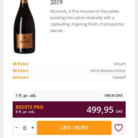
2019
96 points. A fine mousse on the palate,
evolving into saline minerality with a
captivating, lingering finish. Franciacortas
største...
96 Point
Vinum
95 Point
Wine Review Online
94 Point
Falstaff
1 fl. pr. stk.
699,95
DKK
499,95
BEDSTE PRIS
DKK
6 fl. pr. stk.
LÆG I KURV