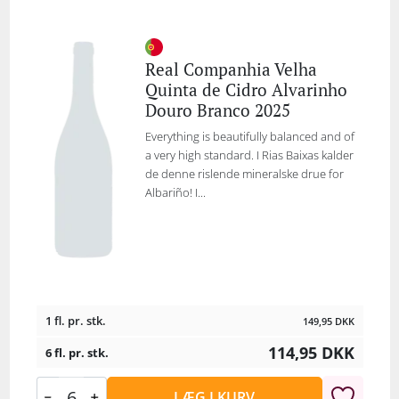
Real Companhia Velha
Quinta de Cidro Alvarinho
Douro Branco 2025
Everything is beautifully balanced and of
a very high standard. I Rias Baixas kalder
de denne rislende mineralske drue for
Albariño! I...
1 fl. pr. stk.
149,95
DKK
114,95
DKK
6 fl. pr. stk.
LÆG I KURV