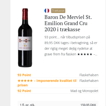
Trækasse
Baron De Merviel St.
Emilion Grand Cru
2020 i trækasse
93 point.... når tilbudsprisen på
89,95 DKK tages i betragtning, så er
der rigtig meget dejlig nydelse at
grave frem fra flasken ★★★★★ –...
93 Point
Flaskehalsen
★★★★★ – Imponerende kvalitet til
Flaskehalsen
prisen
92 Point
Mad og Monopolet
1 fl. pr. stk.
159,95
DKK