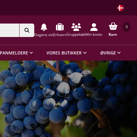
0
Gruppekøb
Min konto
Kurv
Dagens vin
Erhverv
PANMELDERE
VORES BUTIKKER
ØVRIGE
g af
emet
erne