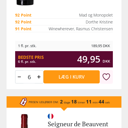
lcier, Chateau Beychevelle, Chateau Pichon-Longuevi
mtesse de Lalande, Chateau Grand Puy Lacoste, Chat
92 Point
Mad og Monopolet
ville Barton, Chateau Palmer, Chateau Troplong Mon
92 Point
Dorthe Kristine
Chateau Duhart-Milon. Se også vores udvalg af vine fr
91 Point
Winewherever, Rasmus Christensen
Bourgogne her.
1 fl. pr. stk.
189,95
DKK
49,95
BEDSTE PRIS
DKK
6 fl. pr. stk.
LÆG I KURV
2
18
11
44
PRISEN UDLØBER OM:
dage
timer
min
sek
Seigneur de Beauvent