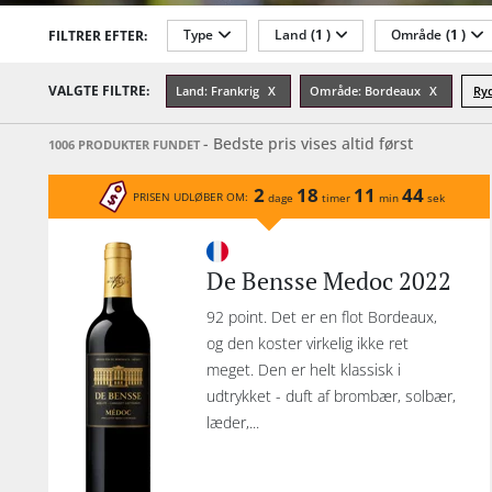
må
Type
Land
(1 )
Område
(1 )
FILTRER EFTER:
ikk
Restflasker
Alkohol-%
Årgang
VALGTE FILTRE:
Land: Frankrig
Område: Bordeaux
eks
Ryd
vi
Emballage
Indhold
- Bedste pris vises altid først
1006 PRODUKTER FUNDET
De
fa
2
18
11
44
PRISEN UDLØBER OM:
dage
timer
min
sek
D
C
De Bensse Medoc 2022
´E
Cas
92 point. Det er en flot Bordeaux,
Cha
og den koster virkelig ikke ret
Bri
meget. Den er helt klassisk i
udtrykket - duft af brombær, solbær,
læder,...
C
Fo
C