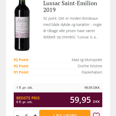
Lussac Saint-Emilion
2019
92 point. Det er moden Bordeaux
med både dybde og karakter - nogle
år tilbage ville prisen have været
dobbelt op (mindst). “Lussac is a...
92 Point
Mad og Monopolet
92 Point
Dorthe Kristine
91 Point
Flaskehalsen
1 fl. pr. stk.
99,95
DKK
59,95
BEDSTE PRIS
DKK
6 fl. pr. stk.
LÆG I KURV