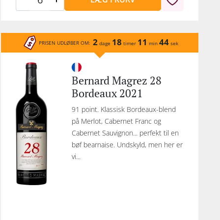
2
18
11
44
PRISEN UDLØBER OM:
dage
timer
min
sek
Bernard Magrez 28
Bordeaux 2021
91 point. Klassisk Bordeaux-blend
på Merlot, Cabernet Franc og
Cabernet Sauvignon... perfekt til en
bøf bearnaise. Undskyld, men her er
vi...