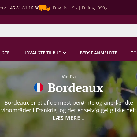
erv:
+45 81 61 16 38
Fragt fra 19,- | Fri fragt 999,-
LGTE
UDVALGTE TILBUD
BEDST ANMELDTE
TO
Vin fra
Bordeaux
Bordeaux er et af de mest berømte og anerkendte
vinområder i Frankrig, og det er selvfølgelig ikke helt
fældigt. Bordeaux-rødvin er altid yderst velsmagende o
LÆS MERE
↓
 kvalitet, og som kunde bliver du aldrig skuffet. Probl
dog, at kvalitet koster. Faktisk ofte så meget, at kund