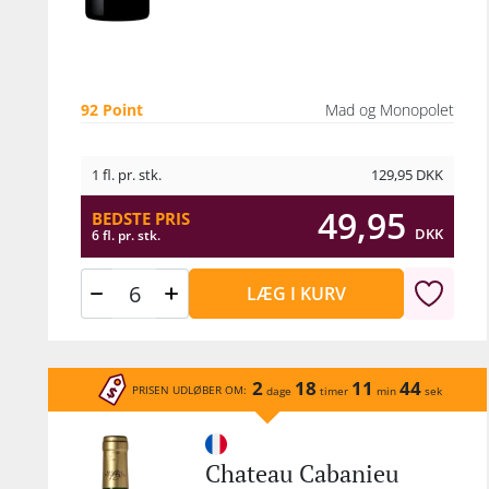
Be
Co
Leo
92 Point
Mad og Monopolet
1 fl. pr. stk.
129,95
DKK
49,95
BEDSTE PRIS
DKK
6 fl. pr. stk.
LÆG I KURV
2
18
11
44
PRISEN UDLØBER OM:
dage
timer
min
sek
Chateau Cabanieu