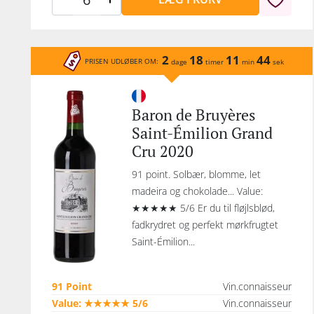
2
18
11
44
PRISEN UDLØBER OM:
dage
timer
min
sek
Baron de Bruyères
Saint-Émilion Grand
Cru 2020
91 point. Solbær, blomme, let
madeira og chokolade... Value:
★★★★★ 5/6 Er du til fløjlsblød,
fadkrydret og perfekt mørkfrugtet
Saint-Émilion...
91 Point
Vin.connaisseur
Value: ★★★★★ 5/6
Vin.connaisseur