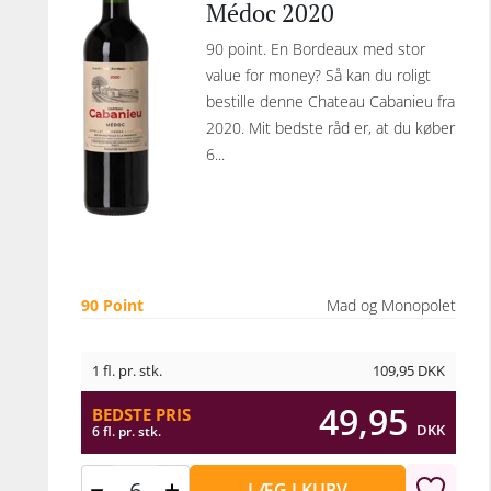
Médoc 2020
90 point. En Bordeaux med stor
value for money? Så kan du roligt
bestille denne Chateau Cabanieu fra
2020. Mit bedste råd er, at du køber
6...
90 Point
Mad og Monopolet
1 fl. pr. stk.
109,95
DKK
49,95
BEDSTE PRIS
DKK
6 fl. pr. stk.
LÆG I KURV