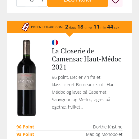
2
18
11
44
PRISEN UDLØBER OM:
dage
timer
min
sek
La Closerie de
Camensac Haut-Médoc
2021
96 point. Det er vin fra et
klassificeret Bordeaux-slot i Haut-
Médoc og lavet på Cabernet
Sauvignon og Merlot, lagret på
egetræ, hvilket...
96 Point
Dorthe Kristine
93 Point
Mad og Monopolet