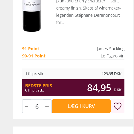
plum and cherry character … soft,
creamy finish. Skabt af winemaker-
legenden Stéphane Derenoncourt
for...
91 Point
James Suckling
90-91 Point
Le Figaro Vin
1 fl. pr. stk.
129,95
DKK
84,95
BEDSTE PRIS
DKK
6 fl. pr. stk.
LÆG I KURV