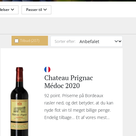
dog
elser
Passer til
øgte
g
ologisk
Lukketype
 som
is.
dig
Tilbud (207)
Sorter efter:
ent
,
n,
 d
Chateau Prignac
las
Médoc 2020
nac,
aut-
92 point. Priserne på Bordeaux
teau
rasler ned, og det betyder, at du kan
,
nyde flot vin til meget billige penge.
au
Endelig tilbage… Et af vores mest...
es,
t-