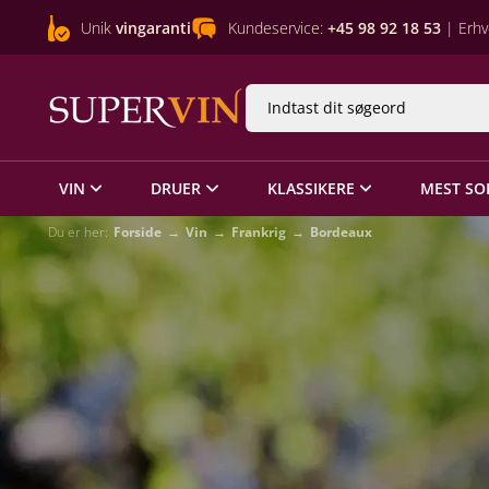
Unik
vingaranti
Kundeservice:
+45 98 92 18 53
| Erhv
VIN
DRUER
KLASSIKERE
MEST SO
Du er her:
Forside
Vin
Frankrig
Bordeaux
til
høj
er 