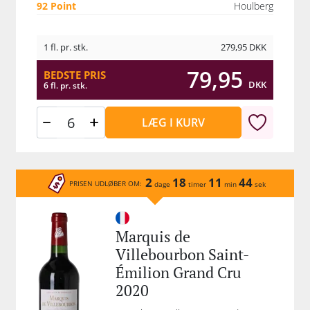
92 Point
Houlberg
1 fl. pr. stk.
279,95
DKK
79,95
BEDSTE PRIS
DKK
6 fl. pr. stk.
LÆG I KURV
2
18
11
44
PRISEN UDLØBER OM:
dage
timer
min
sek
Marquis de
Villebourbon Saint-
Émilion Grand Cru
2020