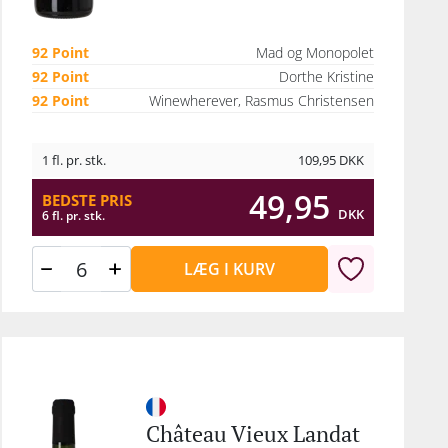
lle
eau
92 Point
Mad og Monopolet
dot,
92 Point
Dorthe Kristine
a
92 Point
Winewherever, Rasmus Christensen
1 fl. pr. stk.
109,95
DKK
49,95
BEDSTE PRIS
DKK
6 fl. pr. stk.
LÆG I KURV
Château Vieux Landat