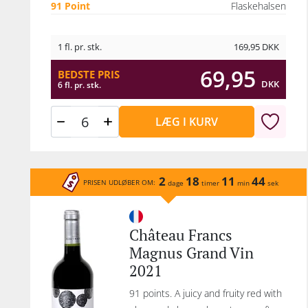
91 Point
Flaskehalsen
1 fl. pr. stk.
169,95
DKK
69,95
BEDSTE PRIS
DKK
6 fl. pr. stk.
LÆG I KURV
2
18
11
44
PRISEN UDLØBER OM:
dage
timer
min
sek
Château Francs
Magnus Grand Vin
2021
91 points. A juicy and fruity red with