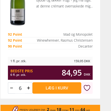
dybde og lækker frugt - jeg må sige,
at denne crémant overraskede mig...
92 Point
Mad og Monopolet
92 Point
Winewherever, Rasmus Christensen
90 Point
Decanter
1 fl. pr. stk.
159,95
DKK
84,95
BEDSTE PRIS
DKK
6 fl. pr. stk.
LÆG I KURV
2
18
11
44
PRISEN UDLØBER OM:
dage
timer
min
sek