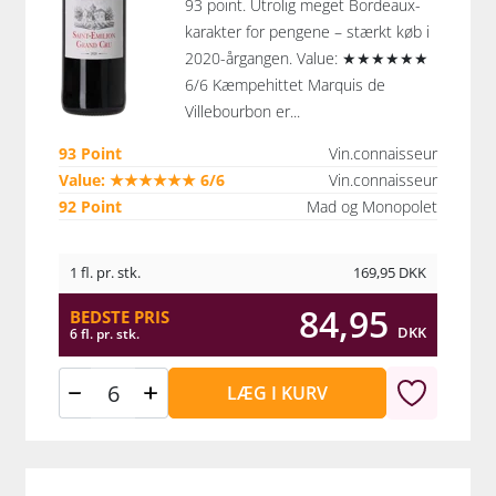
93 point. Utrolig meget Bordeaux-
karakter for pengene – stærkt køb i
2020-årgangen. Value: ★★★★★★
6/6 Kæmpehittet Marquis de
Villebourbon er...
93 Point
Vin.connaisseur
Value: ★★★★★★ 6/6
Vin.connaisseur
92 Point
Mad og Monopolet
1 fl. pr. stk.
169,95
DKK
84,95
BEDSTE PRIS
DKK
6 fl. pr. stk.
LÆG I KURV