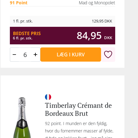
91 Point
Mad og Monopolet
1 fl. pr. stk.
129,95
DKK
84,95
BEDSTE PRIS
DKK
6 fl. pr. stk.
LÆG I KURV
Timberlay Crémant de
Bordeaux Brut
92 point. I munden er den fyldig,
hvor du fornemmer masser af fylde,