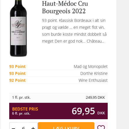
Haut-Médoc Cru
Bourgeois 2022
93 point. Klassisk Bordeaux i alt sin
pragt og vælde ... en meget flot vin,
som burde koste mindst dobbelt så
meget Den er god nok… Château...
93 Point
Mad og Monopolet
93 Point
Dorthe Kristine
92 Point
Wine Enthusiast
1 fl. pr. stk.
249,95
DKK
69,95
BEDSTE PRIS
DKK
6 fl. pr. stk.
LÆG I KURV