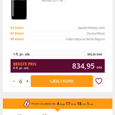
Nuova 2017 er...
97 Point
GardiniNotes.com
97 Point
DoctorWine
95 Point
International Wine Report
1 fl. pr. stk.
909,95
DKK
834,95
BEDSTE PRIS
DKK
6 fl. pr. stk.
LÆG I KURV
4
17
18
1
PRISEN UDLØBER OM:
dage
timer
min
sek