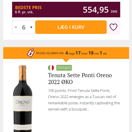
554,95
BEDSTE PRIS
DKK
6 fl. pr. stk.
LÆG I KURV
4
17
18
1
PRISEN UDLØBER OM:
dage
timer
min
sek
Økologisk
Tenuta Sette Ponti Oreno
2022 ØKO
100 points. From Tenuta Sette Ponti,
Oreno 2022 emerges as a Tuscan red of
remarkable poise, instantly captivating the
senses with a bouquet...