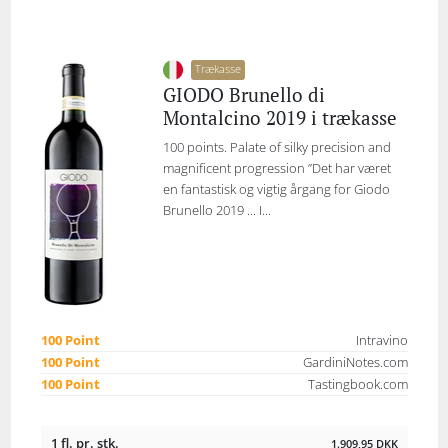
Trækasse
GIODO Brunello di
Montalcino 2019 i trækasse
100 points. Palate of silky precision and
magnificent progression ”Det har været
en fantastisk og vigtig årgang for Giodo
Brunello 2019 ... I...
100 Point
Intravino
100 Point
GardiniNotes.com
100 Point
Tastingbook.com
1 fl. pr. stk.
1.909,95
DKK