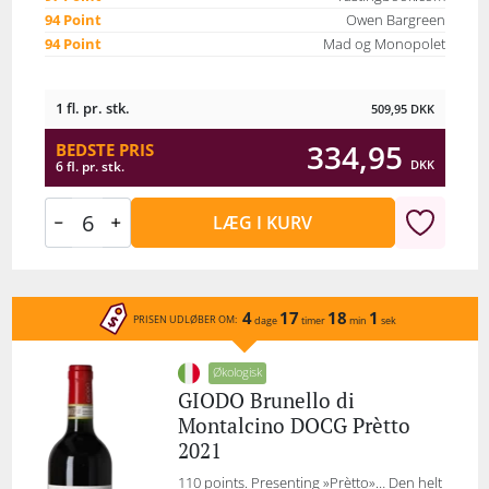
94 Point
Owen Bargreen
94 Point
Mad og Monopolet
1 fl. pr. stk.
509,95
DKK
334,95
BEDSTE PRIS
DKK
6 fl. pr. stk.
LÆG I KURV
4
17
18
1
PRISEN UDLØBER OM:
dage
timer
min
sek
Økologisk
GIODO Brunello di
Montalcino DOCG Prètto
2021
110 points. Presenting »Prètto»… Den helt