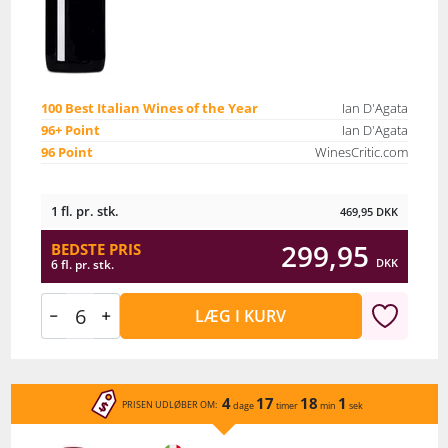
100 Best Italian Wines of the Year
Ian D'Agata
96+ Point
Ian D'Agata
96 Point
WinesCritic.com
1 fl. pr. stk.
469,95
DKK
299,95
BEDSTE PRIS
DKK
6 fl. pr. stk.
LÆG I KURV
4
17
18
1
PRISEN UDLØBER OM:
dage
timer
min
sek