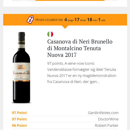
4
17
18
1
PRISEN UDLØBER OM:
dage
timer
min
sek
Casanova di Neri Brunello
di Montalcino Tenuta
Nuova 2017
97 points. A wine now iconic
Verdensklasse fornægter sig ikke! Tenuta
Nuova 2017 er en ny magtdemonstration
fra Casanova di Neri, der igen...
97 Point
GardiniNotes.com
97 Point
DoctorWine
96 Point
Robert Parker