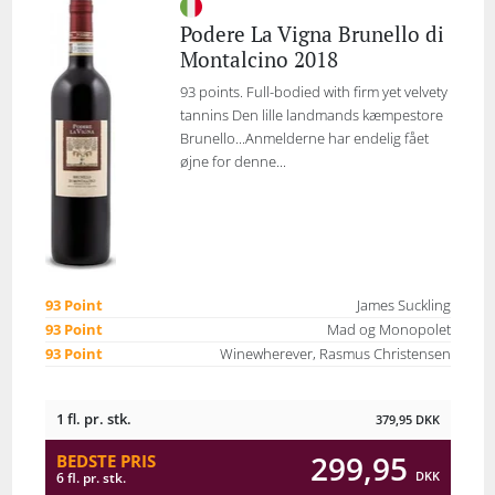
Podere La Vigna Brunello di
Montalcino 2018
93 points. Full-bodied with firm yet velvety
tannins Den lille landmands kæmpestore
Brunello...Anmelderne har endelig fået
øjne for denne...
93 Point
James Suckling
93 Point
Mad og Monopolet
93 Point
Winewherever, Rasmus Christensen
1 fl. pr. stk.
379,95
DKK
299,95
BEDSTE PRIS
DKK
6 fl. pr. stk.