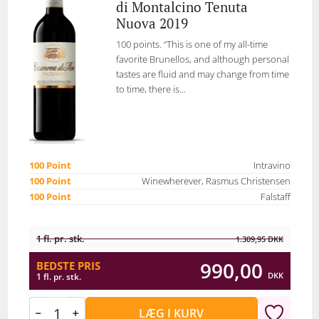
di Montalcino Tenuta
Nuova 2019
100 points. “This is one of my all-time
favorite Brunellos, and although personal
tastes are fluid and may change from time
to time, there is...
100 Point
Intravino
100 Point
Winewherever, Rasmus Christensen
100 Point
Falstaff
1 fl. pr. stk.
1.309,95
DKK
990,00
BEDSTE PRIS
DKK
1 fl. pr. stk.
LÆG I KURV