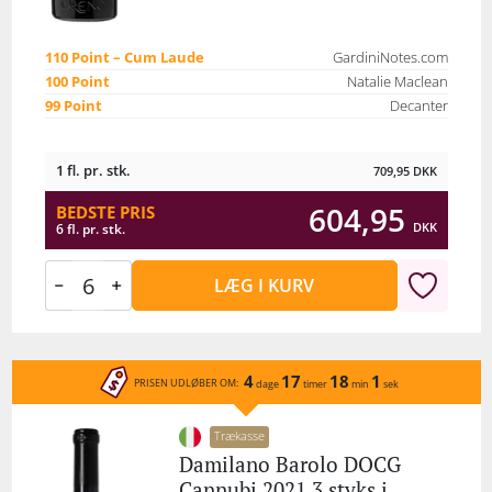
110 Point – Cum Laude
GardiniNotes.com
100 Point
Natalie Maclean
99 Point
Decanter
1 fl. pr. stk.
709,95
DKK
604,95
BEDSTE PRIS
DKK
6 fl. pr. stk.
LÆG I KURV
4
17
18
1
PRISEN UDLØBER OM:
dage
timer
min
sek
Trækasse
Damilano Barolo DOCG
Cannubi 2021 3 styks i