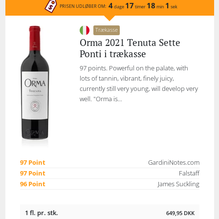
4
17
18
1
PRISEN UDLØBER OM:
dage
timer
min
sek
Trækasse
Orma 2021 Tenuta Sette
Ponti i trækasse
97 points. Powerful on the palate, with
lots of tannin, vibrant, finely juicy,
currently still very young, will develop very
well. "Orma is...
97 Point
GardiniNotes.com
97 Point
Falstaff
96 Point
James Suckling
1 fl. pr. stk.
649,95
DKK