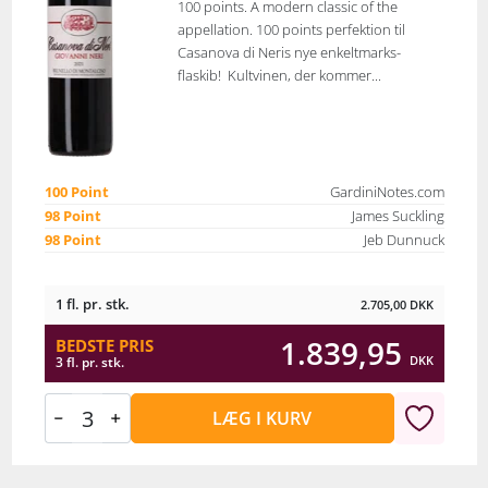
100 points. A modern classic of the
appellation. 100 points perfektion til
Casanova di Neris nye enkeltmarks-
flaskib! Kultvinen, der kommer...
100 Point
GardiniNotes.com
98 Point
James Suckling
98 Point
Jeb Dunnuck
1 fl. pr. stk.
2.705,00
DKK
1.839,95
BEDSTE PRIS
DKK
3 fl. pr. stk.
LÆG I KURV