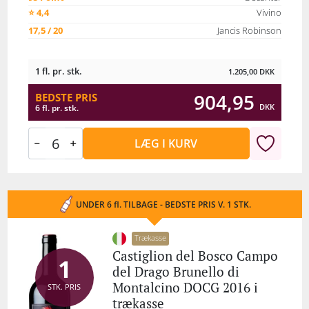
⭐ 4,4
Vivino
17,5 / 20
Jancis Robinson
1 fl. pr. stk.
1.205,00
DKK
904,95
BEDSTE PRIS
DKK
6 fl. pr. stk.
LÆG I KURV
UNDER 6 fl. TILBAGE - BEDSTE PRIS V. 1 STK.
Trækasse
Castiglion del Bosco Campo
1
del Drago Brunello di
Montalcino DOCG 2016 i
STK. PRIS
trækasse