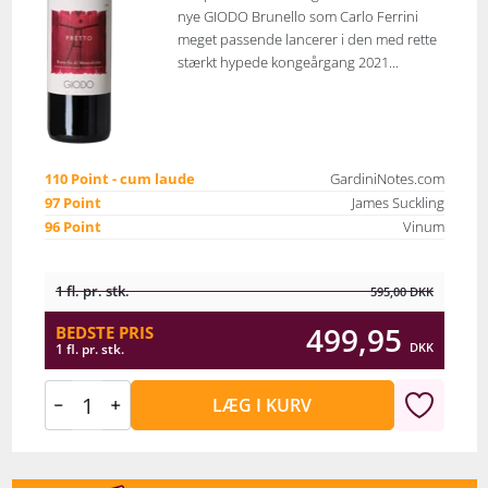
nye GIODO Brunello som Carlo Ferrini
meget passende lancerer i den med rette
stærkt hypede kongeårgang 2021...
110 Point - cum laude
GardiniNotes.com
97 Point
James Suckling
96 Point
Vinum
1 fl. pr. stk.
595,00
DKK
499,95
BEDSTE PRIS
DKK
1 fl. pr. stk.
LÆG I KURV