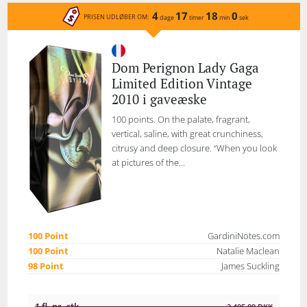
4
17
18
0
PRISEN UDLØBER OM:
dage
timer
min
sek
Dom Perignon Lady Gaga
Limited Edition Vintage
2010 i gaveæske
100 points. On the palate, fragrant,
vertical, saline, with great crunchiness,
citrusy and deep closure. “When you look
at pictures of the...
100 Point
GardiniNotes.com
100 Point
Natalie Maclean
98 Point
James Suckling
1 fl. pr. stk.
2.405,00
DKK