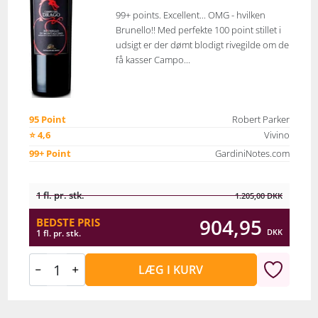
99+ points. Excellent... OMG - hvilken
Brunello!! Med perfekte 100 point stillet i
udsigt er der dømt blodigt rivegilde om de
få kasser Campo...
95 Point
Robert Parker
⭐ 4,6
Vivino
99+ Point
GardiniNotes.com
1 fl. pr. stk.
1.205,00
DKK
904,95
BEDSTE PRIS
DKK
1 fl. pr. stk.
LÆG I KURV