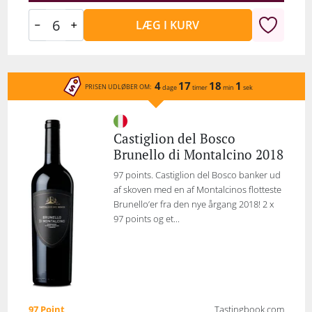
LÆG I KURV
4
17
18
1
PRISEN UDLØBER OM:
dage
timer
min
sek
Castiglion del Bosco
Brunello di Montalcino 2018
97 points. Castiglion del Bosco banker ud
af skoven med en af Montalcinos flotteste
Brunello’er fra den nye årgang 2018! 2 x
97 points og et...
97 Point
Tastingbook.com