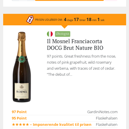
4
17
18
1
PRISEN UDLØBER OM:
dage
timer
min
sek
Økologisk
Il Mosnel Franciacorta
DOCG Brut Nature BIO
97 points. Great freshness from the nose,
notes of pink grapefruit, wild rosemary
and verbena, with traces of zest of cedar.
“The debut of...
97 Point
GardiniNotes.com
95 Point
Flaskehalsen
★★★★★ – Imponerende kvalitet til prisen
Flaskehalsen