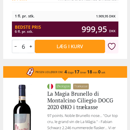
1 fl. pr. stk.
1.909,95
DKK
999,95
BEDSTE PRIS
DKK
6 fl. pr. stk.
LÆG I KURV
4
17
18
0
PRISEN UDLØBER OM:
dage
timer
min
sek
Økologisk
Trækasse
La Magia Brunello di
Montalcino Ciliegio DOCG
2020 ØKO i trækasse
97 points. Noble Brunello nose… "Our top
cru, le grand vin de La Màgia." - Fabian
Schwarz 2.246 nummerede flasker… Vi er