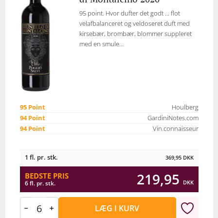
95 point. Hvor dufter det godt ... flot
velafbalanceret og veldoseret duft med
kirsebær, brombær, blommer suppleret
med en smule...
95 Point
Houlberg
94 Point
GardiniNotes.com
94 Point
Vin.connaisseur
1 fl. pr. stk.
369,95
DKK
219,95
BEDSTE PRIS
DKK
6 fl. pr. stk.
LÆG I KURV