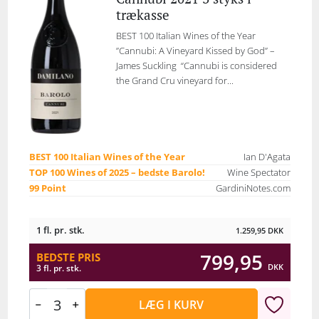
trækasse
BEST 100 Italian Wines of the Year
”Cannubi: A Vineyard Kissed by God” –
James Suckling “Cannubi is considered
the Grand Cru vineyard for...
BEST 100 Italian Wines of the Year
Ian D'Agata
TOP 100 Wines of 2025 – bedste Barolo!
Wine Spectator
99 Point
GardiniNotes.com
1 fl. pr. stk.
1.259,95
DKK
799,95
BEDSTE PRIS
DKK
3 fl. pr. stk.
LÆG I KURV