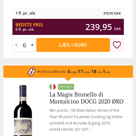
1 fl. pr. stk.
379,95
DKK
239,95
BEDSTE PRIS
DKK
6 fl. pr. stk.
LÆG I KURV
4
17
18
1
PRISEN UDLØBER OM:
dage
timer
min
sek
Økologisk
La Magia Brunello di
Montalcino DOCG 2020 ØKO
96+ points. 100 Best Italian Wines of the
Year 96 point fra James Suckling og bedre
anmeldt end ikoniske årgang 2019…
HVEM HAVDE SET DET...