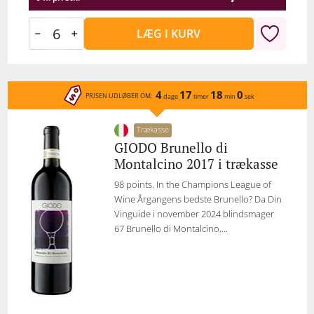
LÆG I KURV
4
17
18
0
PRISEN UDLØBER OM:
dage
timer
min
sek
Trækasse
GIODO Brunello di
Montalcino 2017 i trækasse
98 points. In the Champions League of
Wine Årgangens bedste Brunello? Da Din
Vinguide i november 2024 blindsmager
67 Brunello di Montalcino,...