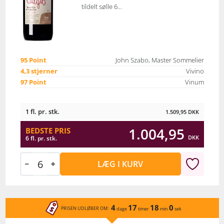
tildelt sølle 6...
95 Point
John Szabo, Master Sommelier
4,3 stjerner
Vivino
97 Point
Vinum
1 fl. pr. stk.
1.509,95
DKK
1.004,95
BEDSTE PRIS
DKK
6 fl. pr. stk.
LÆG I KURV
4
17
18
0
PRISEN UDLØBER OM:
dage
timer
min
sek