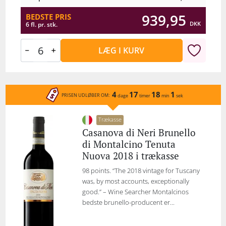
939,95
BEDSTE PRIS
DKK
6 fl. pr. stk.
LÆG I KURV
4
17
18
1
PRISEN UDLØBER OM:
dage
timer
min
sek
Trækasse
Casanova di Neri Brunello
di Montalcino Tenuta
Nuova 2018 i trækasse
98 points. “The 2018 vintage for Tuscany
was, by most accounts, exceptionally
good.” – Wine Searcher Montalcinos
bedste brunello-producent er...