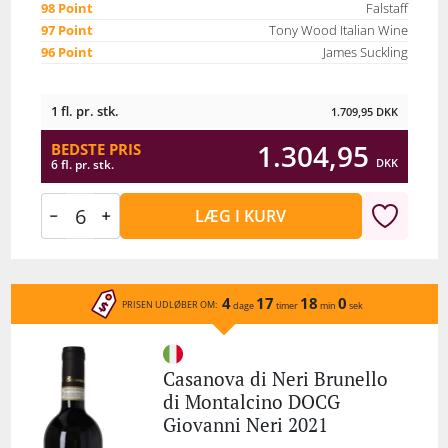
98 Point
Falstaff
97 Point
Tony Wood Italian Wine
96 Point
James Suckling
1 fl. pr. stk.
1.709,95
DKK
1.304,95
BEDSTE PRIS
DKK
6 fl. pr. stk.
LÆG I KURV
4
17
18
0
PRISEN UDLØBER OM:
dage
timer
min
sek
Casanova di Neri Brunello
di Montalcino DOCG
Giovanni Neri 2021