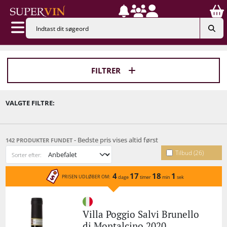
FILTRER
VALGTE FILTRE:
- Bedste pris vises altid først
142 PRODUKTER FUNDET
Tilbud (26)
Sorter efter:
4
17
18
1
PRISEN UDLØBER OM:
dage
timer
min
sek
Villa Poggio Salvi Brunello
di Montalcino 2020