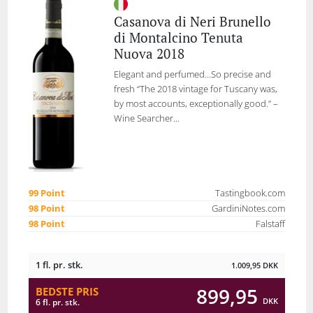
Casanova di Neri Brunello
di Montalcino Tenuta
Nuova 2018
Elegant and perfumed…So precise and
fresh “The 2018 vintage for Tuscany was,
by most accounts, exceptionally good.” –
Wine Searcher...
99 Point
Tastingbook.com
98 Point
GardiniNotes.com
98 Point
Falstaff
1 fl. pr. stk.
1.009,95
DKK
899,95
BEDSTE PRIS
DKK
6 fl. pr. stk.