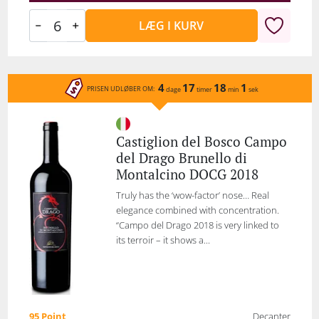
LÆG I KURV
4
17
18
1
PRISEN UDLØBER OM:
dage
timer
min
sek
Castiglion del Bosco Campo
del Drago Brunello di
Montalcino DOCG 2018
Truly has the ‘wow-factor’ nose… Real
elegance combined with concentration.
“Campo del Drago 2018 is very linked to
its terroir – it shows a...
95 Point
Decanter