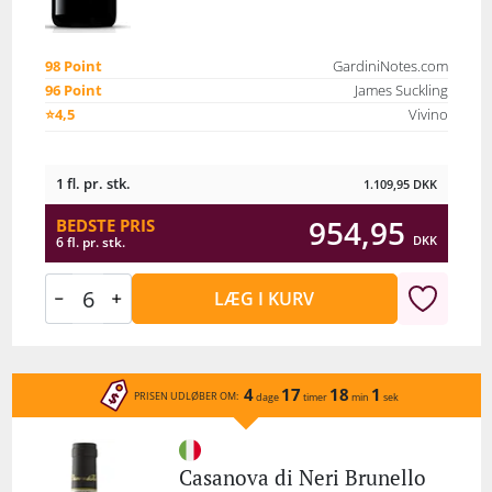
98 Point
GardiniNotes.com
96 Point
James Suckling
⭐4,5
Vivino
1 fl. pr. stk.
1.109,95
DKK
954,95
BEDSTE PRIS
DKK
6 fl. pr. stk.
LÆG I KURV
4
17
18
1
PRISEN UDLØBER OM:
dage
timer
min
sek
Casanova di Neri Brunello