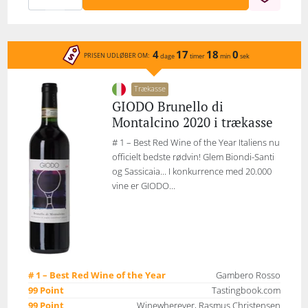
4
17
18
0
PRISEN UDLØBER OM:
dage
timer
min
sek
Trækasse
GIODO Brunello di
Montalcino 2020 i trækasse
# 1 – Best Red Wine of the Year Italiens nu
officielt bedste rødvin! Glem Biondi-Santi
og Sassicaia... I konkurrence med 20.000
vine er GIODO...
# 1 – Best Red Wine of the Year
Gambero Rosso
99 Point
Tastingbook.com
99 Point
Winewherever, Rasmus Christensen