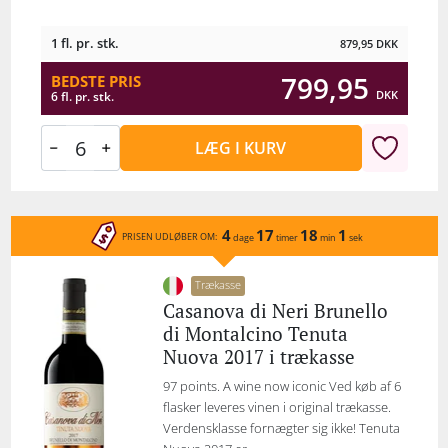
1 fl. pr. stk.
879,95
DKK
799,95
BEDSTE PRIS
DKK
6 fl. pr. stk.
LÆG I KURV
4
17
18
1
PRISEN UDLØBER OM:
dage
timer
min
sek
Trækasse
Casanova di Neri Brunello
di Montalcino Tenuta
Nuova 2017 i trækasse
97 points. A wine now iconic Ved køb af 6
flasker leveres vinen i original trækasse.
Verdensklasse fornægter sig ikke! Tenuta