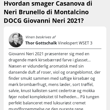
Hvordan smager Casanova di
Neri Brunello di Montalcino
DOCG Giovanni Neri 2021?
Vinen beskrives af
Thor Gottschalk
Vinekspert WSET 3
Giovanni Neri 2021 præsenterer sig med en
dragende mørk kirsebærrød farve i glasset…
Næsen er vidunderlig aromatisk med sin
dansende duft af roser, viol og orangeblomst, der
finder smukt sammen med saftige kirsebær og
mørk brombærfrugt, mens læder, sort trøffel,
salvie, knust kalksten samt cedertræ og mokka
føjer nobel kompleksitet til helheden… På tungen
perfekt balanceret med luksuriøst cremet
mundfornemmelse og den pureste rene ,