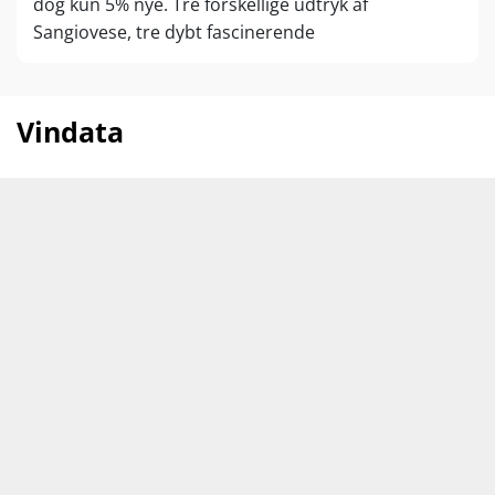
dog kun 5% nye. Tre forskellige udtryk af
Sangiovese, tre dybt fascinerende
verdensklassevine.
Vindata
Druer
Sangiovese
Vinen kommer
Italien
Toscana
fra
Brunello di Montalcino
Producent
Casanova Di Neri
Årgang
2021
Indhold
75 cl