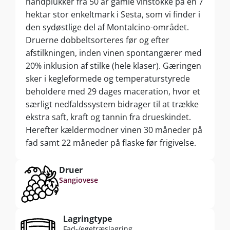
håndplukker fra 50 år gamle vinstokke på en 7
hektar stor enkeltmark i Sesta, som vi finder i
den sydøstlige del af Montalcino-området.
Druerne dobbeltsorteres før og efter
afstilkningen, inden vinen spontangærer med
20% inklusion af stilke (hele klaser). Gæringen
sker i kegleformede og temperaturstyrede
beholdere med 29 dages maceration, hvor et
særligt nedfaldssystem bidrager til at trække
ekstra saft, kraft og tannin fra drueskindet.
Herefter kældermodner vinen 30 måneder på
fad samt 22 måneder på flaske før frigivelse.
Druer
Sangiovese
Lagringtype
Fad-/egetræslagring