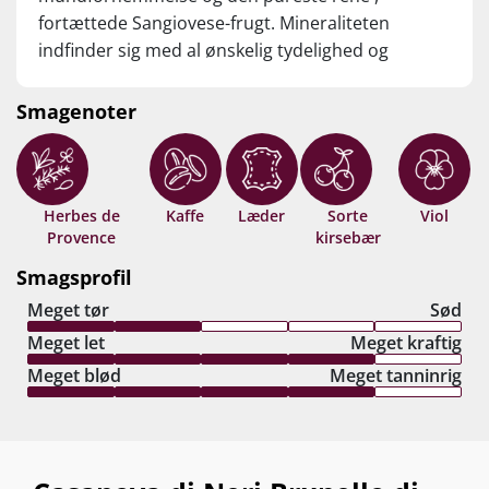
fortættede Sangiovese-frugt. Mineraliteten
indfinder sig med al ønskelig tydelighed og
efterlader sig en vibrerende terroirfornemmelse,
der nærmest skriger ”Grand Cru”. Rosmarin,
Smagenoter
mentol, kaffe og ristet vanille møder smygende
silkefine tanniner i den minutlange, fruglækre
finish.... Ingen - som i INGEN - kender toppen af
Brunello, før de har haft denne skelsættende
Herbes de
Kaffe
Læder
Sorte
Viol
Provence
kirsebær
nyklassisker i glasset. Brunello-fans - så er der
verdensklassevin! Drik nu, eller gem +25 år fra
Smagsprofil
høståret.
Meget tør
Sød
Meget let
Meget kraftig
Meget blød
Meget tanninrig