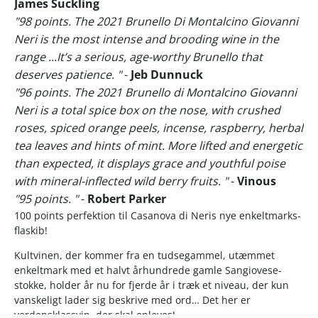
James Suckling
"98 points. The 2021 Brunello Di Montalcino Giovanni
Neri is the most intense and brooding wine in the
range ...It’s a serious, age-worthy Brunello that
deserves patience. "
-
Jeb Dunnuck
"96 points. The 2021 Brunello di Montalcino Giovanni
Neri is a total spice box on the nose, with crushed
roses, spiced orange peels, incense, raspberry, herbal
tea leaves and hints of mint. More lifted and energetic
than expected, it displays grace and youthful poise
with mineral-inflected wild berry fruits. "
-
Vinous
"95 points. "
-
Robert Parker
100 points perfektion til Casanova di Neris nye enkeltmarks-
flaskib!
Kultvinen, der kommer fra en tudsegammel, utæmmet
enkeltmark med et halvt århundrede gamle Sangiovese-
stokke, holder år nu for fjerde år i træk et niveau, der kun
vanskeligt lader sig beskrive med ord… Det her er
verdensklassvin, der skal opleves!