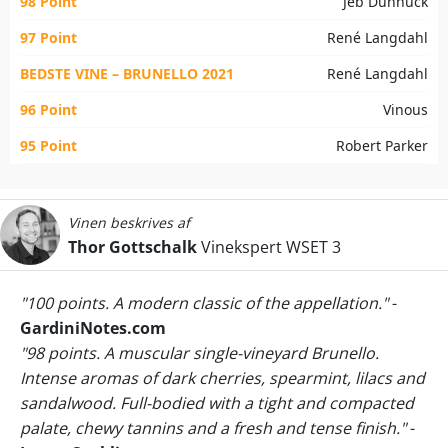
98 Point
Jeb Dunnuck
97 Point
René Langdahl
BEDSTE VINE – BRUNELLO 2021
René Langdahl
96 Point
Vinous
95 Point
Robert Parker
Vinen beskrives af
Thor Gottschalk
Vinekspert WSET 3
"100 points. A modern classic of the appellation."
-
GardiniNotes.com
"98 points. A muscular single-vineyard Brunello.
Intense aromas of dark cherries, spearmint, lilacs and
sandalwood. Full-bodied with a tight and compacted
palate, chewy tannins and a fresh and tense finish."
-