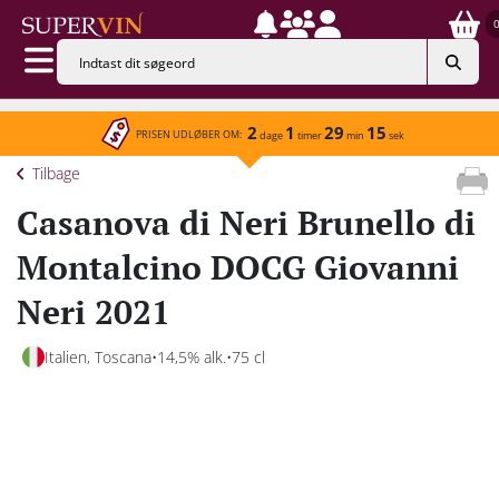
2
1
29
15
PRISEN UDLØBER OM:
dage
timer
min
sek
Tilbage
Casanova di Neri Brunello di
Montalcino DOCG Giovanni
Neri 2021
Italien, Toscana
14,5% alk.
75 cl