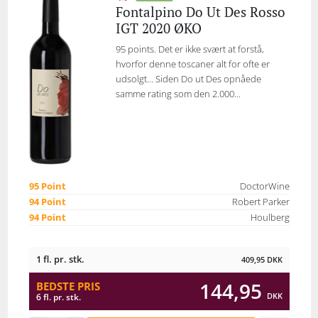
Fontalpino Do Ut Des Rosso
IGT 2020 ØKO
95 points. Det er ikke svært at forstå,
hvorfor denne toscaner alt for ofte er
udsolgt… Siden Do ut Des opnåede
samme rating som den 2.000...
95 Point
DoctorWine
94 Point
Robert Parker
94 Point
Houlberg
1 fl. pr. stk.
409,95
DKK
144,95
BEDSTE PRIS
DKK
6 fl. pr. stk.