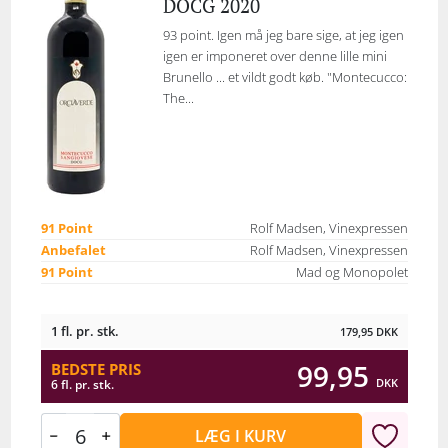
DOCG 2020
93 point. Igen må jeg bare sige, at jeg igen
igen er imponeret over denne lille mini
Brunello ... et vildt godt køb. "Montecucco:
The...
91 Point
Rolf Madsen, Vinexpressen
Anbefalet
Rolf Madsen, Vinexpressen
91 Point
Mad og Monopolet
1 fl. pr. stk.
179,95
DKK
99,95
BEDSTE PRIS
DKK
6 fl. pr. stk.
LÆG I KURV