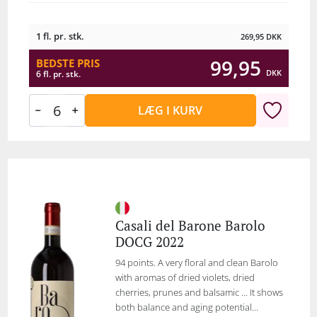
1 fl. pr. stk.
269,95
DKK
99,95
BEDSTE PRIS
DKK
6 fl. pr. stk.
LÆG I KURV
Casali del Barone Barolo
DOCG 2022
94 points. A very floral and clean Barolo
with aromas of dried violets, dried
cherries, prunes and balsamic ... It shows
both balance and aging potential...