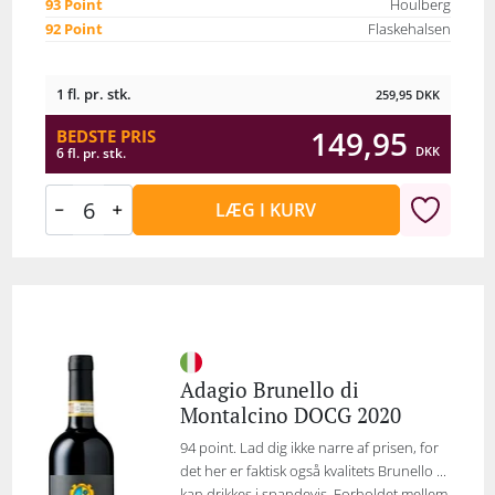
93 Point
Houlberg
92 Point
Flaskehalsen
1 fl. pr. stk.
259,95
DKK
149,95
BEDSTE PRIS
DKK
6 fl. pr. stk.
LÆG I KURV
Adagio Brunello di
Montalcino DOCG 2020
94 point. Lad dig ikke narre af prisen, for
det her er faktisk også kvalitets Brunello ...
kan drikkes i spandevis. Forholdet mellem