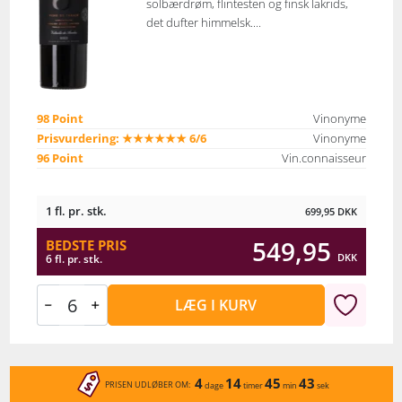
solbærdrøm, flintesten og finsk lakrids,
det dufter himmelsk....
98 Point
Vinonyme
Prisvurdering: ★★★★★★ 6/6
Vinonyme
96 Point
Vin.connaisseur
1 fl. pr. stk.
699,95
DKK
549,95
BEDSTE PRIS
DKK
6 fl. pr. stk.
LÆG I KURV
4
14
45
43
PRISEN UDLØBER OM:
dage
timer
min
sek