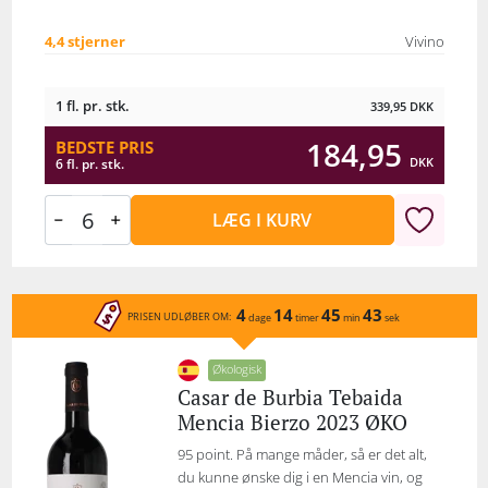
4,4 stjerner
Vivino
1 fl. pr. stk.
339,95
DKK
184,95
BEDSTE PRIS
DKK
6 fl. pr. stk.
LÆG I KURV
4
14
45
43
PRISEN UDLØBER OM:
dage
timer
min
sek
Økologisk
Casar de Burbia Tebaida
Mencia Bierzo 2023 ØKO
95 point. På mange måder, så er det alt,
du kunne ønske dig i en Mencia vin, og