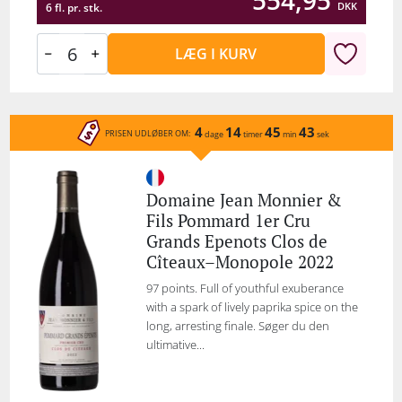
554,95
DKK
6 fl. pr. stk.
LÆG I KURV
4
14
45
43
PRISEN UDLØBER OM:
dage
timer
min
sek
Domaine Jean Monnier &
Fils Pommard 1er Cru
Grands Epenots Clos de
Cîteaux–Monopole 2022
97 points. Full of youthful exuberance
with a spark of lively paprika spice on the
long, arresting finale. Søger du den
ultimative...