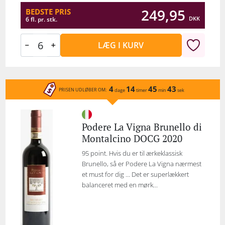
249,95
BEDSTE PRIS
DKK
6 fl. pr. stk.
LÆG I KURV
4
14
45
43
PRISEN UDLØBER OM:
dage
timer
min
sek
Podere La Vigna Brunello di
Montalcino DOCG 2020
95 point. Hvis du er til ærkeklassisk
Brunello, så er Podere La Vigna nærmest
et must for dig ... Det er superlækkert
balanceret med en mørk...