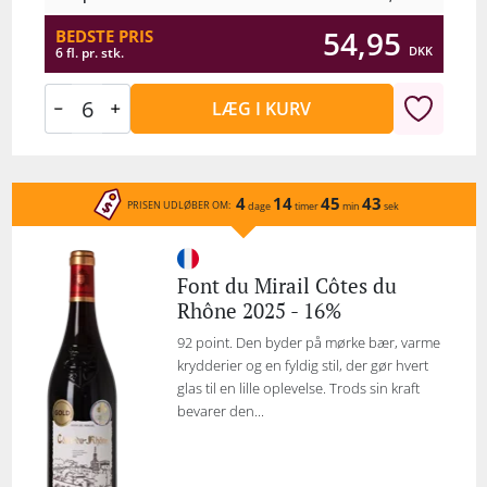
54,95
BEDSTE PRIS
DKK
6 fl. pr. stk.
LÆG I KURV
4
14
45
43
PRISEN UDLØBER OM:
dage
timer
min
sek
Font du Mirail Côtes du
Rhône 2025 - 16%
92 point. Den byder på mørke bær, varme
krydderier og en fyldig stil, der gør hvert
glas til en lille oplevelse. Trods sin kraft
bevarer den...