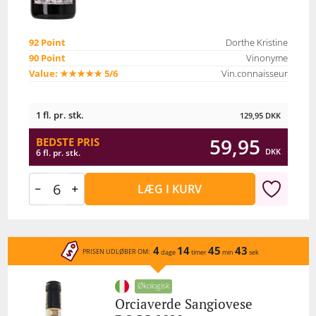
92 Point
Dorthe Kristine
90 Point
Vinonyme
Value: ★★★★★ 5/6
Vin.connaisseur
1 fl. pr. stk.
129,95
DKK
59,95
BEDSTE PRIS
DKK
6 fl. pr. stk.
LÆG I KURV
4
14
45
43
PRISEN UDLØBER OM:
dage
timer
min
sek
Økologisk
Orciaverde Sangiovese