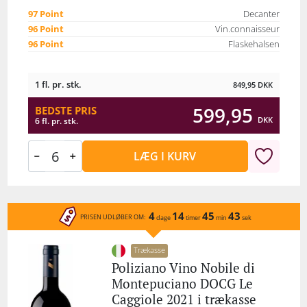
97 Point
Decanter
96 Point
Vin.connaisseur
96 Point
Flaskehalsen
1 fl. pr. stk.
849,95
DKK
599,95
BEDSTE PRIS
DKK
6 fl. pr. stk.
LÆG I KURV
4
14
45
43
PRISEN UDLØBER OM:
dage
timer
min
sek
Trækasse
Poliziano Vino Nobile di
Montepuciano DOCG Le
Caggiole 2021 i trækasse