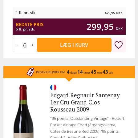
1 fl. pr. stk.
479,95
DKK
299,95
BEDSTE PRIS
DKK
6 fl. pr. stk.
LÆG I KURV
4
14
45
43
PRISEN UDLØBER OM:
dage
timer
min
sek
Edgard Regnault Santenay
1er Cru Grand Clos
Rousseau 2009
"95 points. Outstanding Vintage" - Robert
Parker Vintage Chart (årgangsskema,
Côtes de Beaune Red 2009) "95 points.
Superb" - Wine Enthusiast...