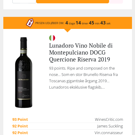
4
14
45
43
PRISEN UDLØBER OM:
dage
timer
min
sek
Lunadoro Vino Nobile di
Montepulciano DOCG
Quercione Riserva 2019
93 points. Ripe and composed on the
nose... Som en stor Brunello Riserva fra
Toscanas gigantiske årgang 2019…
Lunadoros eksklusive flagskib,...
93 Point
WinesCritic.com
92 Point
James Suckling
92 Point
Vin.connaisseur