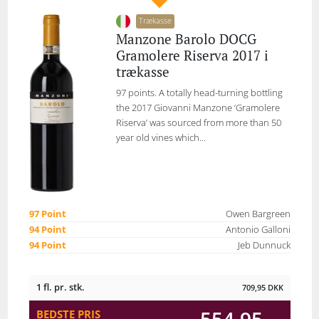
Trækasse
Manzone Barolo DOCG
Gramolere Riserva 2017 i
trækasse
97 points. A totally head-turning bottling
the 2017 Giovanni Manzone ‘Gramolere
Riserva’ was sourced from more than 50
year old vines which...
97 Point
Owen Bargreen
94 Point
Antonio Galloni
94 Point
Jeb Dunnuck
1 fl. pr. stk.
709,95
DKK
BEDSTE PRIS