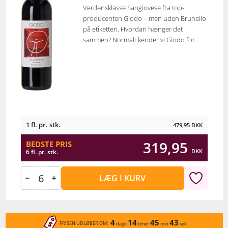
Verdensklasse Sangiovese fra top-
producenten Giodo – men uden Brunello
på etiketten. Hvordan hænger det
sammen? Normalt kender vi Giodo for...
1 fl. pr. stk.
479,95
DKK
319,95
BEDSTE PRIS
DKK
6 fl. pr. stk.
LÆG I KURV
4
14
45
43
PRISEN UDLØBER OM:
dage
timer
min
sek