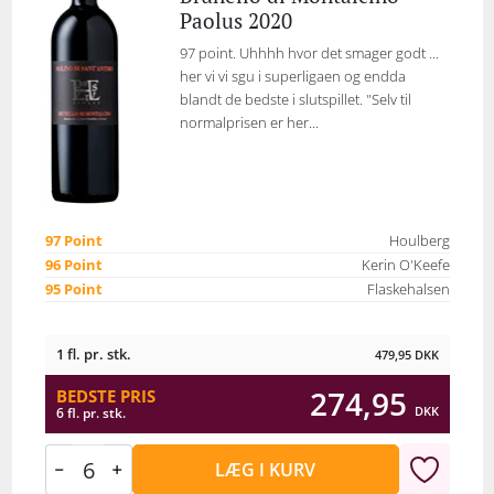
Paolus 2020
97 point. Uhhhh hvor det smager godt ...
her vi vi sgu i superligaen og endda
blandt de bedste i slutspillet. "Selv til
normalprisen er her...
97 Point
Houlberg
96 Point
Kerin O'Keefe
95 Point
Flaskehalsen
1 fl. pr. stk.
479,95
DKK
274,95
BEDSTE PRIS
DKK
6 fl. pr. stk.
LÆG I KURV