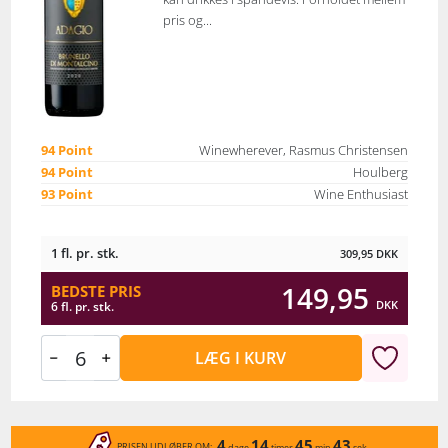
pris og...
94 Point
Winewherever, Rasmus Christensen
94 Point
Houlberg
93 Point
Wine Enthusiast
1 fl. pr. stk.
309,95
DKK
149,95
BEDSTE PRIS
DKK
6 fl. pr. stk.
LÆG I KURV
4
14
45
43
PRISEN UDLØBER OM:
dage
timer
min
sek