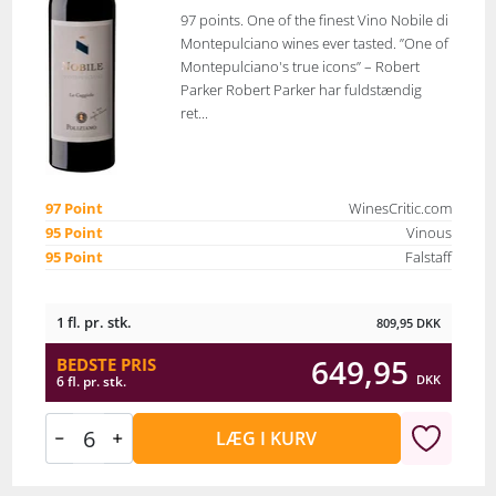
97 points. One of the finest Vino Nobile di
Montepulciano wines ever tasted. ”One of
Montepulciano's true icons” – Robert
Parker Robert Parker har fuldstændig
ret...
97 Point
WinesCritic.com
95 Point
Vinous
95 Point
Falstaff
1 fl. pr. stk.
809,95
DKK
649,95
BEDSTE PRIS
DKK
6 fl. pr. stk.
LÆG I KURV