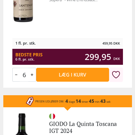
1 fl. pr. stk.
459,95
DKK
299,95
BEDSTE PRIS
DKK
6 fl. pr. stk.
LÆG I KURV
4
14
45
43
PRISEN UDLØBER OM:
dage
timer
min
sek
GIODO La Quinta Toscana
IGT 2024