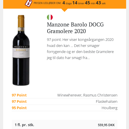
4
14
45
43
PRISEN UDLØBER OM:
dage
timer
min
sek
Manzone Barolo DOCG
Gramolere 2020
97 point. Her viser kongeårgangen 2020
hvad den kan ... Det her smager
forrygende og er den bedste Gramolere
jeg til dato har smagt fra...
97 Point
Winewherever, Rasmus Christensen
97 Point
Flaskehalsen
95 Point
Houlberg
1 fl. pr. stk.
559,95
DKK