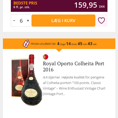
159,95
BEDSTE PRIS
DKK
6 fl. pr. stk.
LÆG I KURV
4
14
45
43
PRISEN UDLØBER OM:
dage
timer
min
sek
Royal Oporto Colheita Port
2016
4,4 stjerner. Højeste kvalitet for pengene
af Colheita-portvin ”100 points. Classic
Vintage” – Wine Enthusiast Vintage Chart
(Vintage Port...