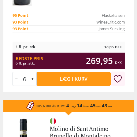
95 Point
Flaskehalsen
93 Point
WinesCritic.com
93 Point
James Suckling
1 fl. pr. stk.
379,95
DKK
269,95
BEDSTE PRIS
DKK
6 fl. pr. stk.
LÆG I KURV
4
14
45
43
PRISEN UDLØBER OM:
dage
timer
min
sek
Molino di Sant'Antimo
Brunello di Montalcino