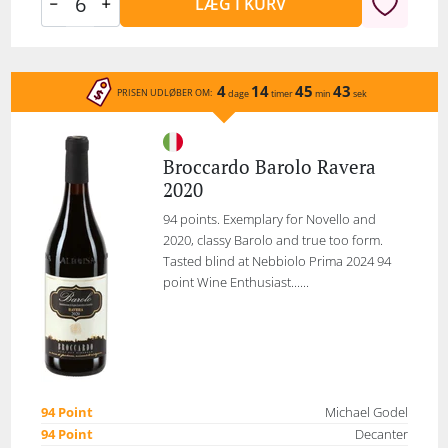
LÆG I KURV
4
14
45
43
PRISEN UDLØBER OM:
dage
timer
min
sek
Broccardo Barolo Ravera
2020
94 points. Exemplary for Novello and
2020, classy Barolo and true too form.
Tasted blind at Nebbiolo Prima 2024 94
point Wine Enthusiast......
94 Point
Michael Godel
94 Point
Decanter