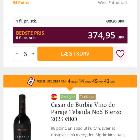
94 Point
Wine Enthusiast
1 fl. pr. stk.
609,95
DKK
374,95
BEDSTE PRIS
DKK
6 fl. pr. stk.
LÆG I KURV
4
14
45
43
PRISEN UDLØBER OM:
dage
timer
min
sek
Økologisk
Trækasse
Casar de Burbia Vino de
Paraje Tebaida No5 Bierzo
2023 ØKO
98 point. En absolut kultvin, svær at
opstøve, små mængder. Mørke kirsebær,