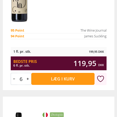
95 Point
The Wine Journal
94 Point
James Suckling
1 fl. pr. stk.
199,95
DKK
119,95
BEDSTE PRIS
DKK
6 fl. pr. stk.
LÆG I KURV
Økologisk