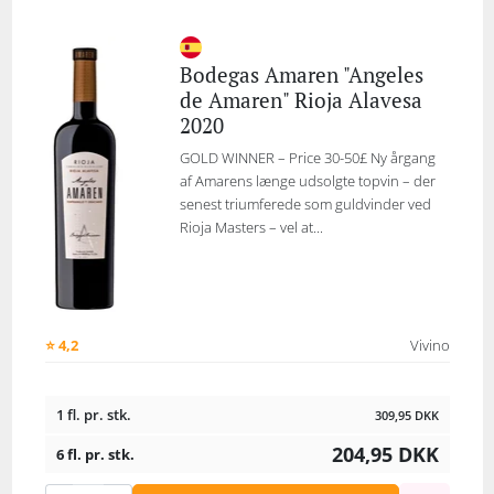
Bodegas Amaren "Angeles
de Amaren" Rioja Alavesa
2020
GOLD WINNER – Price 30-50£ Ny årgang
af Amarens længe udsolgte topvin – der
senest triumferede som guldvinder ved
Rioja Masters – vel at...
⭐ 4,2
Vivino
1 fl. pr. stk.
309,95
DKK
204,95
DKK
6 fl. pr. stk.