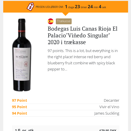
1
23
24
4
PRISEN UDLØBER OM:
dage
timer
min
sek
Trækasse
Bodegas Luis Canas Rioja El
Palacio"Viñedo Singular"
2020 i trækasse
97 points. This is a lot, but everything is in
the right place! Intense red berry and
blueberry fruit combine with spicy black
pepper to...
97 Point
Decanter
95 Point
Vivir el Vino
94 Point
James Suckling
1 fl. pr. stk.
679,95
DKK