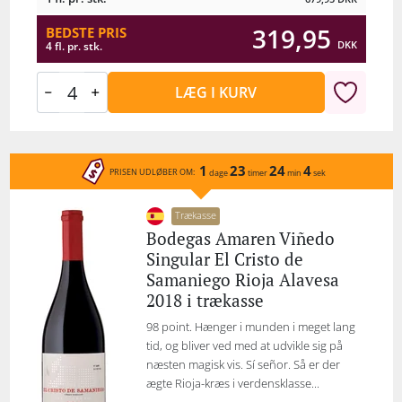
319,95
BEDSTE PRIS
DKK
4 fl. pr. stk.
LÆG I KURV
1
23
24
4
PRISEN UDLØBER OM:
dage
timer
min
sek
Trækasse
Bodegas Amaren Viñedo
Singular El Cristo de
Samaniego Rioja Alavesa
2018 i trækasse
98 point. Hænger i munden i meget lang
tid, og bliver ved med at udvikle sig på
næsten magisk vis. Sí señor. Så er der
ægte Rioja-kræs i verdensklasse...