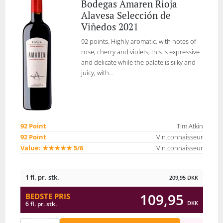
Bodegas Amaren Rioja
Alavesa Selección de
Viñedos 2021
92 points. Highly aromatic, with notes of
rose, cherry and violets, this is expressive
and delicate while the palate is silky and
juicy, with...
92 Point
Tim Atkin
92 Point
Vin.connaisseur
Value: ★★★★★ 5/6
Vin.connaisseur
1 fl. pr. stk.
209,95
DKK
109,95
BEDSTE PRIS
DKK
6 fl. pr. stk.