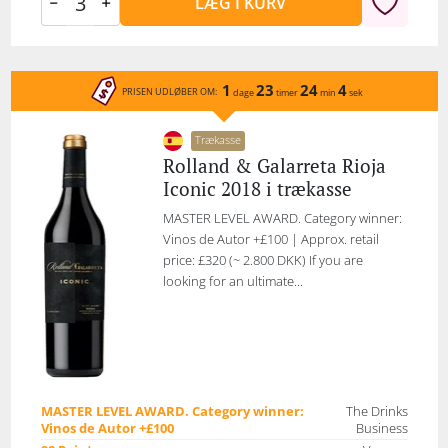
LÆG I KURV
1
23
24
4
PRISEN UDLØBER OM:
dage
timer
min
sek
Trækasse
Rolland & Galarreta Rioja
Iconic 2018 i trækasse
MASTER LEVEL AWARD. Category winner:
Vinos de Autor +£100 | Approx. retail
price: £320 (~ 2.800 DKK) If you are
looking for an ultimate...
MASTER LEVEL AWARD. Category winner:
The Drinks
Vinos de Autor +£100
Business