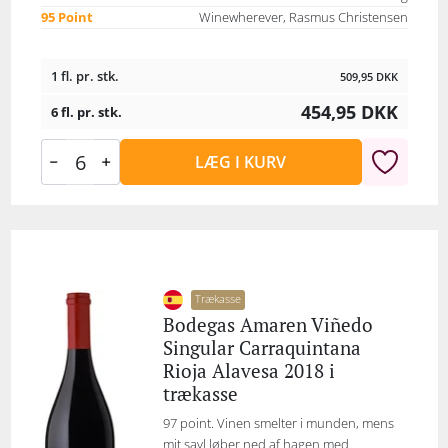
95 Point
Winewherever, Rasmus Christensen
1 fl. pr. stk.
509,95
DKK
454,95
DKK
6 fl. pr. stk.
LÆG I KURV
Trækasse
Bodegas Amaren Viñedo
Singular Carraquintana
Rioja Alavesa 2018 i
trækasse
97 point. Vinen smelter i munden, mens
mit savl løber ned af hagen med