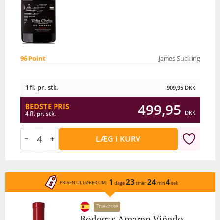
96 Point
James Suckling
1 fl. pr. stk.
909,95
DKK
499,95
BEDSTE PRIS
DKK
4 fl. pr. stk.
LÆG I KURV
1
23
24
4
PRISEN UDLØBER OM:
dage
timer
min
sek
Trækasse
Bodegas Amaren Viñedo