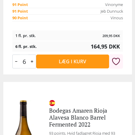
91 Point
Vinonyme
91 Point
Jeb Dunnuck
90 Point
Vinous
1 fl. pr. stk.
209,95
DKK
164,95
DKK
6 fl. pr. stk.
LÆG I KURV
Bodegas Amaren Rioja
Alavesa Blanco Barrel
Fermented 2022
93 points. Hvid fadlagret Rioja med 93