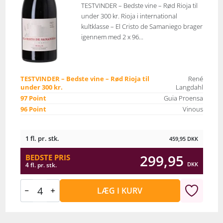
TESTVINDER – Bedste vine – Rød Rioja til
under 300 kr. Rioja i international
kultklasse – El Cristo de Samaniego brager
igennem med 2 x 96...
TESTVINDER – Bedste vine – Rød Rioja til
René
under 300 kr.
Langdahl
97 Point
Guia Proensa
96 Point
Vinous
1 fl. pr. stk.
459,95
DKK
299,95
BEDSTE PRIS
DKK
4 fl. pr. stk.
LÆG I KURV