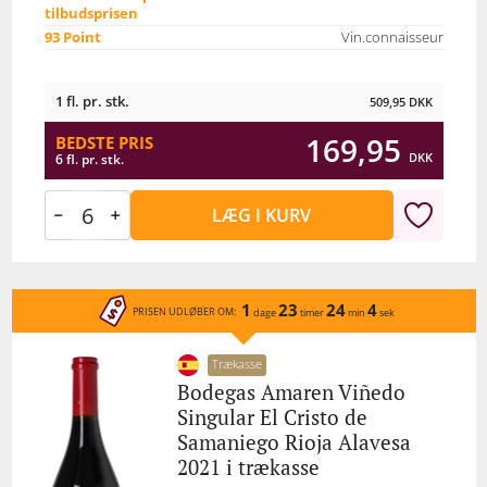
tilbudsprisen
93 Point
Vin.connaisseur
1 fl. pr. stk.
509,95
DKK
169,95
BEDSTE PRIS
DKK
6 fl. pr. stk.
LÆG I KURV
1
23
24
4
PRISEN UDLØBER OM:
dage
timer
min
sek
Trækasse
Bodegas Amaren Viñedo
Singular El Cristo de
Samaniego Rioja Alavesa
2021 i trækasse