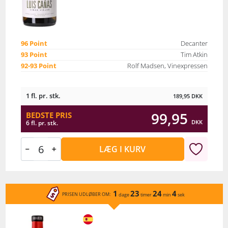
96 Point
Decanter
93 Point
Tim Atkin
92-93 Point
Rolf Madsen, Vinexpressen
1 fl. pr. stk.
189,95
DKK
99,95
BEDSTE PRIS
DKK
6 fl. pr. stk.
LÆG I KURV
1
23
24
4
PRISEN UDLØBER OM:
dage
timer
min
sek