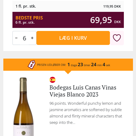
1 fl. pr. stk.
119,95
DKK
69,95
BEDSTE PRIS
DKK
6 fl. pr. stk.
LÆG I KURV
1
23
24
4
PRISEN UDLØBER OM:
dage
timer
min
sek
Bodegas Luis Canas Vinas
Viejas Blanco 2023
96 points. Wonderful punchy lemon and
jasmine aromatics are softened by subtle
almond and flinty mineral characters that
seep into the...