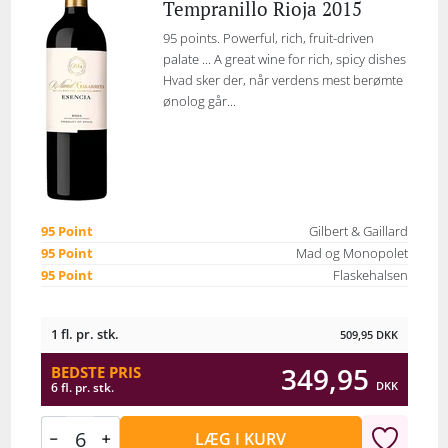
Tempranillo Rioja 2015
95 points. Powerful, rich, fruit-driven
palate ... A great wine for rich, spicy dishes
Hvad sker der, når verdens mest berømte
ønolog går...
95 Point
Gilbert & Gaillard
95 Point
Mad og Monopolet
95 Point
Flaskehalsen
1 fl. pr. stk.
509,95
DKK
349,95
BEDSTE PRIS
DKK
6 fl. pr. stk.
LÆG I KURV