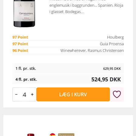
englemusik i baggrunden... Spanien. Rioja
i glasset. Bodegas...
97 Point
Houlberg
97 Point
Guia Proensa
96 Point
Winewherever, Rasmus Christensen
1 fl. pr. stk.
629,95
DKK
524,95
DKK
4 fl. pr. stk.
LÆG I KURV