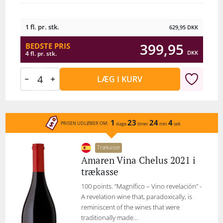
1 fl. pr. stk.
629,95
DKK
399,95
BEDSTE PRIS
DKK
4 fl. pr. stk.
LÆG I KURV
1
23
24
4
PRISEN UDLØBER OM:
dage
timer
min
sek
Trækasse
Amaren Vina Chelus 2021 i
trækasse
100 points. ”Magnífico – Vino revelación” -
A revelation wine that, paradoxically, is
reminiscent of the wines that were
traditionally made...