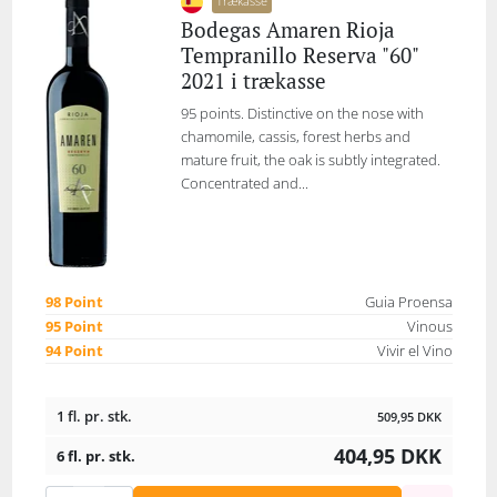
Trækasse
Bodegas Amaren Rioja
Tempranillo Reserva "60"
2021 i trækasse
95 points. Distinctive on the nose with
chamomile, cassis, forest herbs and
mature fruit, the oak is subtly integrated.
Concentrated and...
98 Point
Guia Proensa
95 Point
Vinous
94 Point
Vivir el Vino
1 fl. pr. stk.
509,95
DKK
404,95
DKK
6 fl. pr. stk.