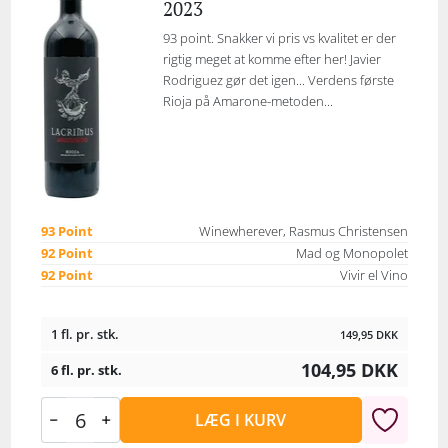
2023
93 point. Snakker vi pris vs kvalitet er der
rigtig meget at komme efter her! Javier
Rodriguez gør det igen... Verdens første
Rioja på Amarone-metoden...
93 Point
Winewherever, Rasmus Christensen
92 Point
Mad og Monopolet
92 Point
Vivir el Vino
1 fl. pr. stk.
149,95
DKK
104,95
DKK
6 fl. pr. stk.
LÆG I KURV