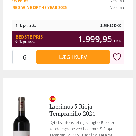
98 Point
Verema
RED WINE OF THE YEAR 2025
Verema
1 fl. pr. stk.
2.509,95
DKK
1.999,95
BEDSTE PRIS
DKK
6 fl. pr. stk.
LÆG I KURV
Lacrimus 5 Rioja
Tempranillo 2024
Dybde, intensitet og saftighed! Det er
kendetegnene ved Lacrimus 5 Rioja
Tempranillo 2024. Her får du alle de