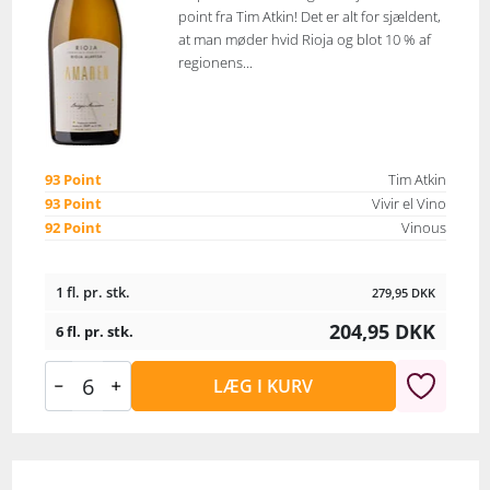
point fra Tim Atkin! Det er alt for sjældent,
at man møder hvid Rioja og blot 10 % af
regionens...
93 Point
Tim Atkin
93 Point
Vivir el Vino
92 Point
Vinous
1 fl. pr. stk.
279,95
DKK
204,95
DKK
6 fl. pr. stk.
LÆG I KURV