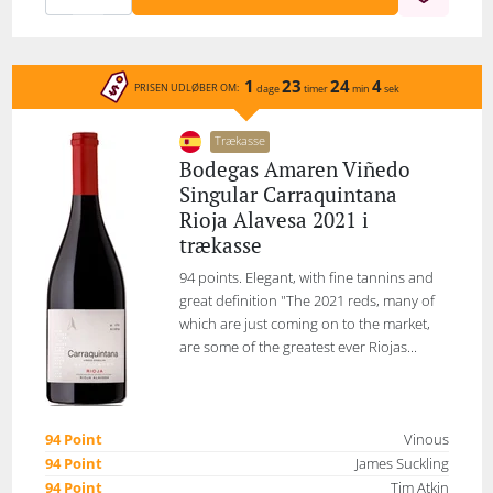
1
23
24
4
PRISEN UDLØBER OM:
dage
timer
min
sek
Trækasse
Bodegas Amaren Viñedo
Singular Carraquintana
Rioja Alavesa 2021 i
trækasse
94 points. Elegant, with fine tannins and
great definition "The 2021 reds, many of
which are just coming on to the market,
are some of the greatest ever Riojas...
94 Point
Vinous
94 Point
James Suckling
94 Point
Tim Atkin