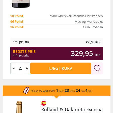
98 Point
Winewherever, Rasmus Christensen
96 Point
Mad og Monopolet
96 Point
Guia Proensa
1 fl. pr. stk.
459,95
DKK
329,95
BEDSTE PRIS
DKK
4 fl. pr. stk.
LÆG I KURV
1
23
24
4
PRISEN UDLØBER OM:
dage
timer
min
sek
Rolland & Galarreta Esencia