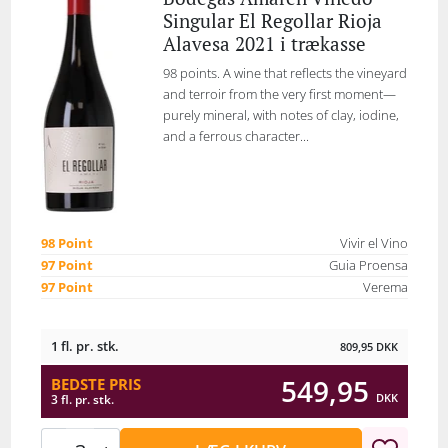
Singular El Regollar Rioja
Alavesa 2021 i trækasse
98 points. A wine that reflects the vineyard
and terroir from the very first moment—
purely mineral, with notes of clay, iodine,
and a ferrous character...
98 Point
Vivir el Vino
97 Point
Guia Proensa
97 Point
Verema
1 fl. pr. stk.
809,95
DKK
549,95
BEDSTE PRIS
DKK
3 fl. pr. stk.