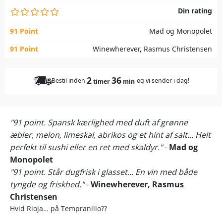
Din rating
91 Point
Mad og Monopolet
91 Point
Winewherever, Rasmus Christensen
2
36
Bestil inden
og vi sender i dag!
timer
min
"91 point. Spansk kærlighed med duft af grønne
æbler, melon, limeskal, abrikos og et hint af salt... Helt
perfekt til sushi eller en ret med skaldyr."
-
Mad og
Monopolet
"91 point. Står dugfrisk i glasset... En vin med både
tyngde og friskhed."
-
Winewherever, Rasmus
Christensen
Hvid Rioja… på Tempranillo??