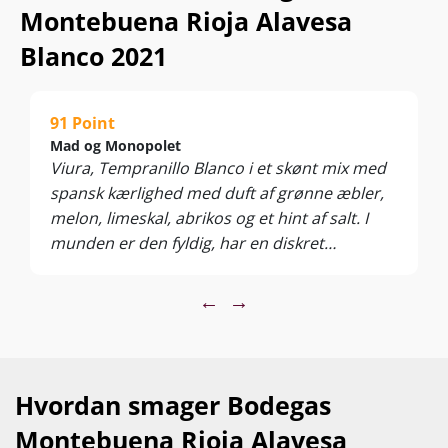
Montebuena Rioja Alavesa
Blanco 2021
91 Point
Mad og Monopolet
Viura, Tempranillo Blanco i et skønt mix med
spansk kærlighed med duft af grønne æbler,
melon, limeskal, abrikos og et hint af salt. I
munden er den fyldig, har en diskret
frugtfylde og er til den tørre side, som klæder
den rigtig godt. Fungerer helt perfekt til sushi
←
→
eller en ret med skaldyr.
Hvordan smager Bodegas
Montebuena Rioja Alavesa