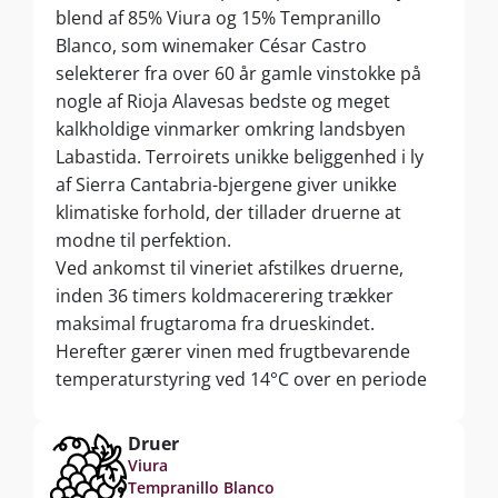
blend af 85% Viura og 15% Tempranillo
Blanco, som winemaker César Castro
selekterer fra over 60 år gamle vinstokke på
nogle af Rioja Alavesas bedste og meget
kalkholdige vinmarker omkring landsbyen
Labastida. Terroirets unikke beliggenhed i ly
af Sierra Cantabria-bjergene giver unikke
klimatiske forhold, der tillader druerne at
modne til perfektion.
Ved ankomst til vineriet afstilkes druerne,
inden 36 timers koldmacerering trækker
maksimal frugtaroma fra drueskindet.
Herefter gærer vinen med frugtbevarende
temperaturstyring ved 14°C over en periode
på 14 dage, hvorefter vinen trækker
yderligere fedme og smagskompleksitet fra
Druer
de fine gærrester, inden aftapning på flaske.
Viura
Tempranillo Blanco