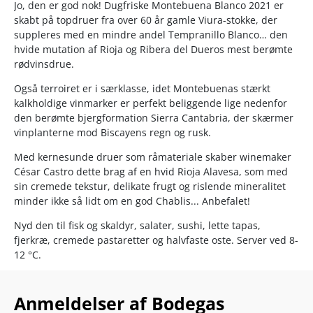
Jo, den er god nok! Dugfriske Montebuena Blanco 2021 er
skabt på topdruer fra over 60 år gamle Viura-stokke, der
suppleres med en mindre andel Tempranillo Blanco… den
hvide mutation af Rioja og Ribera del Dueros mest berømte
rødvinsdrue.
Også terroiret er i særklasse, idet Montebuenas stærkt
kalkholdige vinmarker er perfekt beliggende lige nedenfor
den berømte bjergformation Sierra Cantabria, der skærmer
vinplanterne mod Biscayens regn og rusk.
Med kernesunde druer som råmateriale skaber winemaker
César Castro dette brag af en hvid Rioja Alavesa, som med
sin cremede tekstur, delikate frugt og rislende mineralitet
minder ikke så lidt om en god Chablis... Anbefalet!
Nyd den til fisk og skaldyr, salater, sushi, lette tapas,
fjerkræ, cremede pastaretter og halvfaste oste. Server ved 8-
12 °C.
Anmeldelser af Bodegas