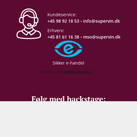
Servering
8-12°C
Kundeservice:
+45 98 92 18 53
•
info@supervin.dk
Gemmepotentiale
3-4 år fra høståret
Erhverv:
+45 81 61 16 38
•
mso@supervin.dk
Proptype
Kork
Emballage
6 stk. papkasse
Sikker e-handel
Allergener
Sulferdioxid/ Sulfitter
Følg med backstage: