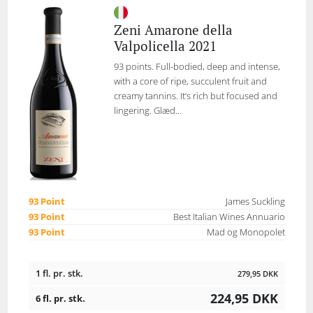
Zeni Amarone della
Valpolicella 2021
93 points. Full-bodied, deep and intense,
with a core of ripe, succulent fruit and
creamy tannins. It’s rich but focused and
lingering. Glæd...
93 Point
James Suckling
93 Point
Best Italian Wines Annuario
93 Point
Mad og Monopolet
1 fl. pr. stk.
279,95
DKK
224,95
DKK
6 fl. pr. stk.