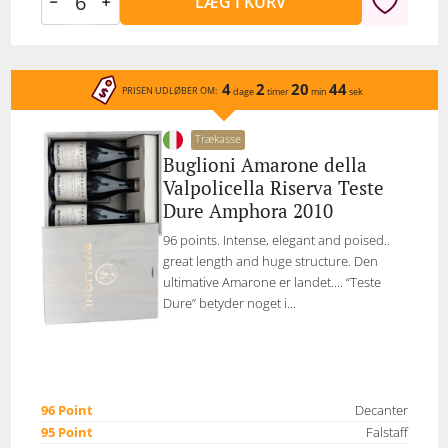
LÆG I KURV
4
2
20
44
PRISEN UDLØBER OM:
dage
timer
min
sek
Trækasse
Buglioni Amarone della
Valpolicella Riserva Teste
Dure Amphora 2010
96 points. Intense, elegant and poised..
great length and huge structure. Den
ultimative Amarone er landet.... “Teste
Dure” betyder noget i...
96 Point
Decanter
95 Point
Falstaff