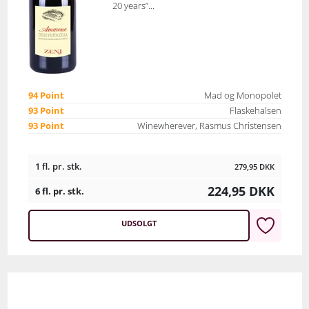
20 years”...
94 Point
Mad og Monopolet
93 Point
Flaskehalsen
93 Point
Winewherever, Rasmus Christensen
1 fl. pr. stk.
279,95
DKK
224,95
DKK
6 fl. pr. stk.
UDSOLGT