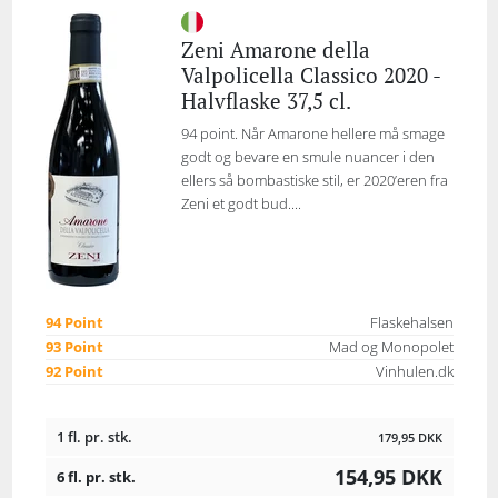
Zeni Amarone della
Valpolicella Classico 2020 -
Halvflaske 37,5 cl.
94 point. Når Amarone hellere må smage
godt og bevare en smule nuancer i den
ellers så bombastiske stil, er 2020’eren fra
Zeni et godt bud....
94 Point
Flaskehalsen
93 Point
Mad og Monopolet
92 Point
Vinhulen.dk
1 fl. pr. stk.
179,95
DKK
154,95
DKK
6 fl. pr. stk.