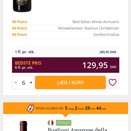
98 Point
Best Italian Wines Annuario
94 Point
Winewherever, Rasmus Christensen
94 Point
Dorthe Kristine
1 fl. pr. stk.
289,95
DKK
129,95
BEDSTE PRIS
DKK
6 fl. pr. stk.
LÆG I KURV
5
2
20
44
PRISEN UDLØBER OM:
dage
timer
min
sek
Økologisk
Buglioni Amarone della