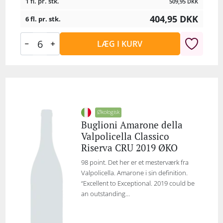
1 fl. pr. stk.
509,95
DKK
404,95
DKK
6 fl. pr. stk.
LÆG I KURV
Økologisk
Buglioni Amarone della
Valpolicella Classico
Riserva CRU 2019 ØKO
98 point. Det her er et mesterværk fra
Valpolicella. Amarone i sin definition.
“Excellent to Exceptional. 2019 could be
an outstanding...