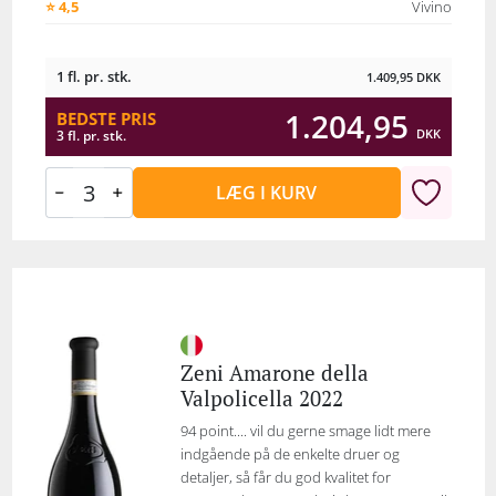
⭐ 4,5
Vivino
1 fl. pr. stk.
1.409,95
DKK
1.204,95
BEDSTE PRIS
DKK
3 fl. pr. stk.
LÆG I KURV
Zeni Amarone della
Valpolicella 2022
94 point.... vil du gerne smage lidt mere
indgående på de enkelte druer og
detaljer, så får du god kvalitet for