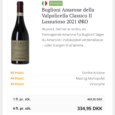
Økologisk
Buglioni Amarone della
Valpolicella Classico Il
Lussurioso 2021 ØKO
96 point. Det her er endnu en
fremragende Amarone fra Buglioni! Søger
du Amarone i indiskutabel verdensklasse
– uden trangen til at tømme...
95 Point
Dorthe Kristine
94 Point
Mad og Monopolet
93 Point
Vinonyme
1 fl. pr. stk.
469,95
DKK
334,95
DKK
6 fl. pr. stk.