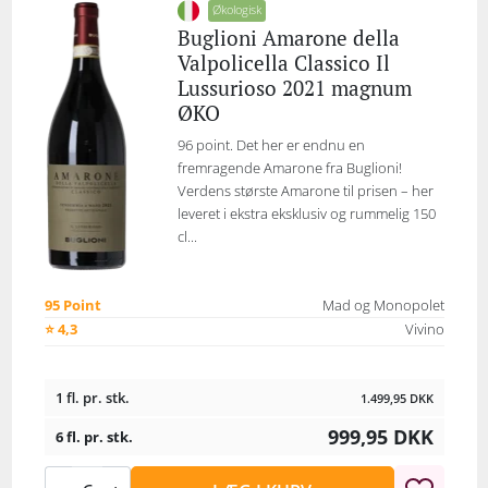
Økologisk
Buglioni Amarone della
Valpolicella Classico Il
Lussurioso 2021 magnum
ØKO
96 point. Det her er endnu en
fremragende Amarone fra Buglioni!
Verdens største Amarone til prisen – her
leveret i ekstra eksklusiv og rummelig 150
cl...
95 Point
Mad og Monopolet
⭐ 4,3
Vivino
1 fl. pr. stk.
1.499,95
DKK
999,95
DKK
6 fl. pr. stk.