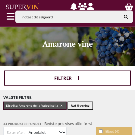
Amarone vine
FILTRER
VALGTE FILTRE:
Distrikt: Amarone della Valpolicella
Ryd filtrering
- Bedste pris vises altid først
43 PRODUKTER FUNDET
Tilbud (4)
Sorter efter: