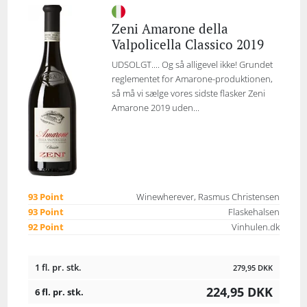
Zeni Amarone della
Valpolicella Classico 2019
UDSOLGT.... Og så alligevel ikke! Grundet
reglementet for Amarone-produktionen,
så må vi sælge vores sidste flasker Zeni
Amarone 2019 uden...
93 Point
Winewherever, Rasmus Christensen
93 Point
Flaskehalsen
92 Point
Vinhulen.dk
1 fl. pr. stk.
279,95
DKK
224,95
DKK
6 fl. pr. stk.