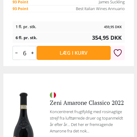
93 Point
James Suckling
93 Point
Best Italian Wines Annuario
1 fl. pr. stk.
459,95
DKK
354,95
DKK
6 fl. pr. stk.
LÆG I KURV
Zeni Amarone Classico 2022
Koncentreret frugtfyldig med rosinagtige
strejf fra lufttørrede druer og topanmeldt
år efter år... Det her er fremragende
Amarone fra det nok...