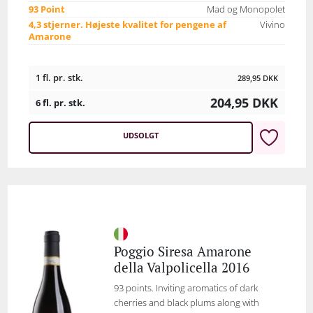
93 Point
Mad og Monopolet
4,3 stjerner. Højeste kvalitet for pengene af
Vivino
Amarone
1 fl. pr. stk.
289,95
DKK
204,95
DKK
6 fl. pr. stk.
UDSOLGT
Poggio Siresa Amarone
della Valpolicella 2016
93 points. Inviting aromatics of dark
cherries and black plums along with