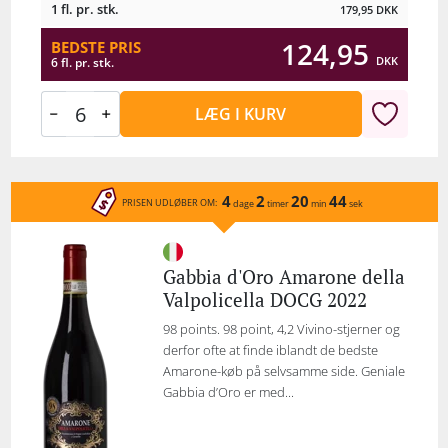
1 fl. pr. stk.
179,95
DKK
124,95
BEDSTE PRIS
DKK
6 fl. pr. stk.
LÆG I KURV
4
2
20
44
PRISEN UDLØBER OM:
dage
timer
min
sek
Gabbia d'Oro Amarone della
Valpolicella DOCG 2022
98 points. 98 point, 4,2 Vivino-stjerner og
derfor ofte at finde iblandt de bedste
Amarone-køb på selvsamme side. Geniale
Gabbia d’Oro er med...