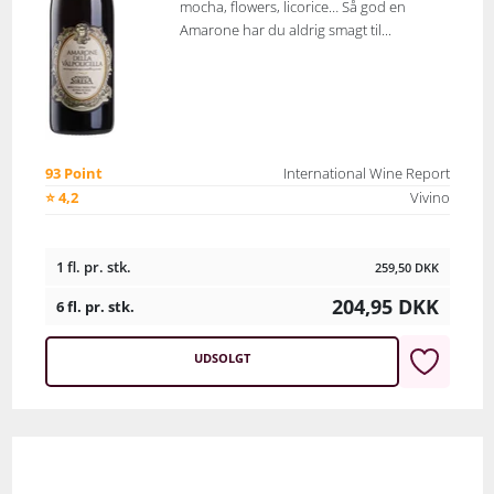
mocha, flowers, licorice… Så god en
Amarone har du aldrig smagt til...
93 Point
International Wine Report
⭐ 4,2
Vivino
1 fl. pr. stk.
259,50
DKK
204,95
DKK
6 fl. pr. stk.
UDSOLGT