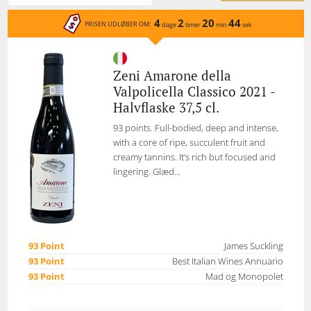
4
2
20
44
PRISEN UDLØBER OM:
dage
timer
min
sek
Zeni Amarone della
Valpolicella Classico 2021 -
Halvflaske 37,5 cl.
93 points. Full-bodied, deep and intense,
with a core of ripe, succulent fruit and
creamy tannins. It’s rich but focused and
lingering. Glæd...
93 Point
James Suckling
93 Point
Best Italian Wines Annuario
93 Point
Mad og Monopolet