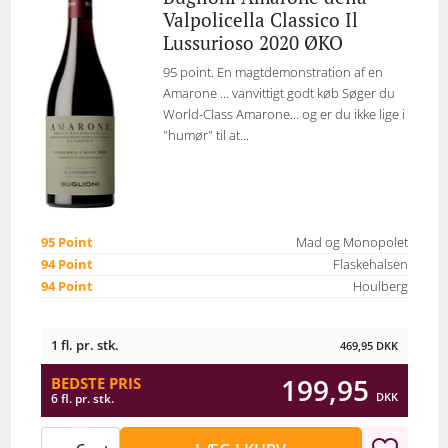
Valpolicella Classico Il
Lussurioso 2020 ØKO
95 point. En magtdemonstration af en
Amarone ... vanvittigt godt køb Søger du
World-Class Amarone... og er du ikke lige i
"humør" til at...
95 Point
Mad og Monopolet
94 Point
Flaskehalsen
94 Point
Houlberg
1 fl. pr. stk.
469,95
DKK
199,95
BEDSTE PRIS
DKK
6 fl. pr. stk.