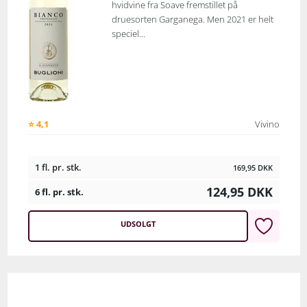
hvidvine fra Soave fremstillet på
druesorten Garganega. Men 2021 er helt
speciel...
⭐ 4,1
Vivino
1 fl. pr. stk.
169,95
DKK
124,95
DKK
6 fl. pr. stk.
UDSOLGT