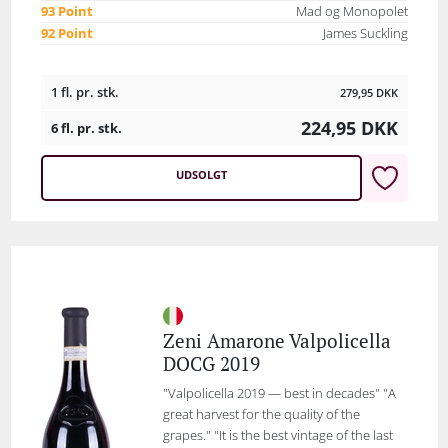
93 Point
Mad og Monopolet
92 Point
James Suckling
1 fl. pr. stk.
279,95
DKK
224,95
DKK
6 fl. pr. stk.
UDSOLGT
Zeni Amarone Valpolicella
DOCG 2019
"Valpolicella 2019 — best in decades" "A
great harvest for the quality of the
grapes." "It is the best vintage of the last