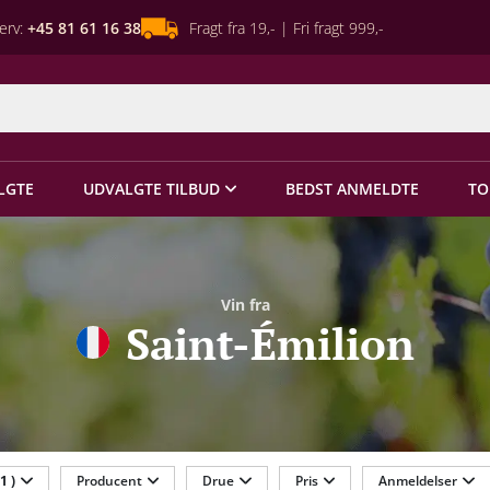
erv:
+45 81 61 16 38
Fragt fra 19,- | Fri fragt 999,-
LGTE
UDVALGTE TILBUD
BEDST ANMELDTE
TO
Vin fra
Saint-Émilion
(1 )
Producent
Drue
Pris
Anmeldelser