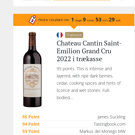
1
9
53
29
PRISEN UDLØBER OM:
dage
timer
min
sek
Trækasse
Chateau Cantin Saint-
Emilion Grand Cru
2022 i trækasse
95 points. This is intense and
layered, with ripe dark berries,
cedar, cooking spices and hints of
licorice and wet stones. Full-
bodied,...
95 Point
James Suckling
94 Point
Tastingbook.com
93 Point
Markus del Monego MW