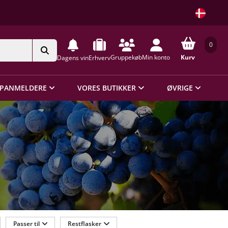
0
Gruppekøb
Min konto
Kurv
Dagens vin
Erhverv
PANMELDERE
VORES BUTIKKER
ØVRIGE
Passer til
Restflasker