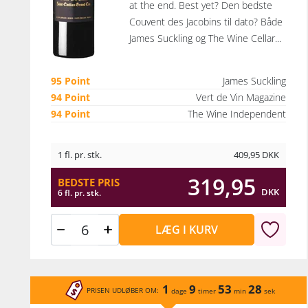
at the end. Best yet? Den bedste
Couvent des Jacobins til dato? Både
James Suckling og The Wine Cellar...
95 Point
James Suckling
94 Point
Vert de Vin Magazine
94 Point
The Wine Independent
1 fl. pr. stk.
409,95
DKK
319,95
BEDSTE PRIS
DKK
6 fl. pr. stk.
LÆG I KURV
1
9
53
28
PRISEN UDLØBER OM:
dage
timer
min
sek