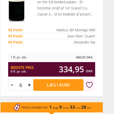
on the full-bodied palate… Et
historisk strejf af 1er Grand Cru
Classé A… til en brøkdel af prisen!...
93 Point
Markus del Monego MW
93 Point
Jean-Marc Quarin
93 Point
Alexandre Ma
1 fl. pr. stk.
489,95
DKK
334,95
BEDSTE PRIS
DKK
6 fl. pr. stk.
LÆG I KURV
1
9
53
28
PRISEN UDLØBER OM:
dage
timer
min
sek