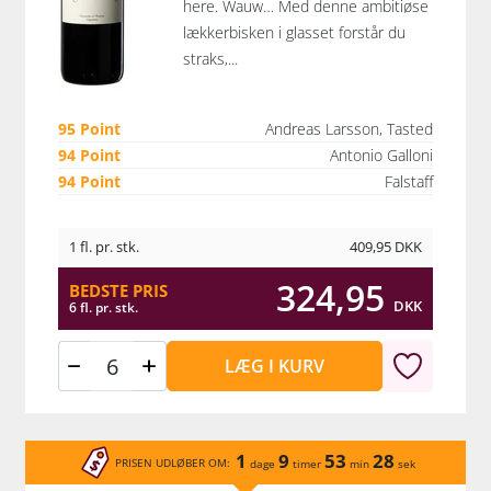
here. Wauw… Med denne ambitiøse
lækkerbisken i glasset forstår du
straks,...
95 Point
Andreas Larsson, Tasted
94 Point
Antonio Galloni
94 Point
Falstaff
1 fl. pr. stk.
409,95
DKK
324,95
BEDSTE PRIS
DKK
6 fl. pr. stk.
LÆG I KURV
1
9
53
28
PRISEN UDLØBER OM:
dage
timer
min
sek