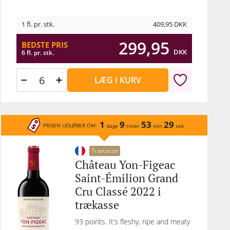
1 fl. pr. stk.
409,95
DKK
299,95
BEDSTE PRIS
DKK
6 fl. pr. stk.
LÆG I KURV
1
9
53
29
PRISEN UDLØBER OM:
dage
timer
min
sek
Trækasse
Château Yon-Figeac
Saint-Émilion Grand
Cru Classé 2022 i
trækasse
93 points. It’s fleshy, ripe and meaty