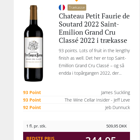
Trækasse
Chateau Petit Faurie de
Soutard 2022 Saint-
Emilion Grand Cru
Classé 2022 i trækasse
93 points. Lots of fruit in the lengthy
finish as well. Det her er top Saint-
Emillion Grand Cru Classé – og så
endda i topårgangen 2022, der...
93 Point
James Suckling
93 Point
The Wine Cellar Insider - Jeff Leve
92 Point
Jeb Dunnuck
1 fl. pr. stk.
509,95
DKK
BEDSTE PRIS