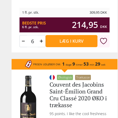
1 fl. pr. stk.
309,95
DKK
214,95
BEDSTE PRIS
DKK
6 fl. pr. stk.
LÆG I KURV
1
9
53
29
PRISEN UDLØBER OM:
dage
timer
min
sek
Økologisk
Trækasse
Couvent des Jacobins
Saint-Émilion Grand
Cru Classé 2020 ØKO i
trækasse
95 points. I like the cool freshness