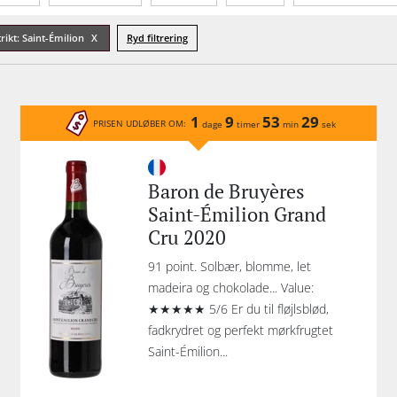
Tannin
Økologisk
Emballage
trikt: Saint-Émilion
Ryd filtrering
1
9
53
29
PRISEN UDLØBER OM:
dage
timer
min
sek
Baron de Bruyères
Saint-Émilion Grand
Cru 2020
91 point. Solbær, blomme, let
madeira og chokolade... Value:
★★★★★ 5/6 Er du til fløjlsblød,
fadkrydret og perfekt mørkfrugtet
Saint-Émilion...