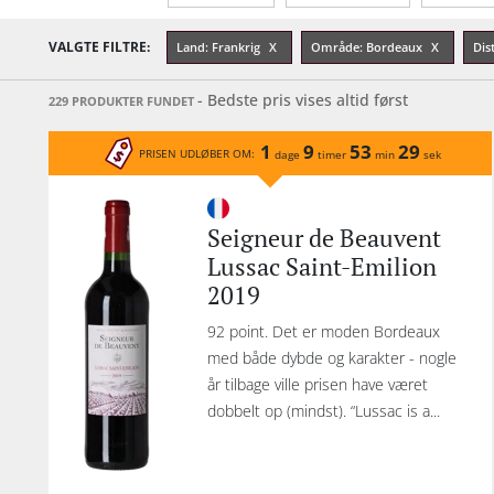
Alkohol-%
Årgang
Sødmegrad
VALGTE FILTRE:
Land: Frankrig
Område: Bordeaux
Dis
- Bedste pris vises altid først
229 PRODUKTER FUNDET
1
9
53
29
PRISEN UDLØBER OM:
dage
timer
min
sek
Seigneur de Beauvent
Lussac Saint-Emilion
2019
92 point. Det er moden Bordeaux
med både dybde og karakter - nogle
år tilbage ville prisen have været
dobbelt op (mindst). “Lussac is a...