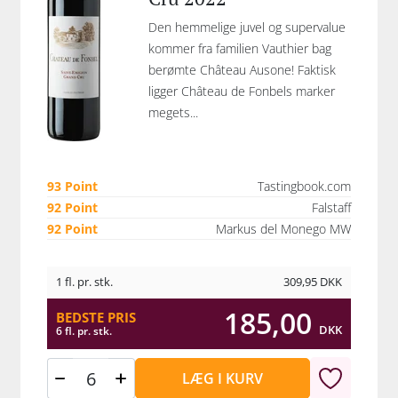
Den hemmelige juvel og supervalue
kommer fra familien Vauthier bag
berømte Château Ausone! Faktisk
ligger Château de Fonbels marker
megets...
93 Point
Tastingbook.com
92 Point
Falstaff
92 Point
Markus del Monego MW
1 fl. pr. stk.
309,95
DKK
185,00
BEDSTE PRIS
DKK
6 fl. pr. stk.
LÆG I KURV