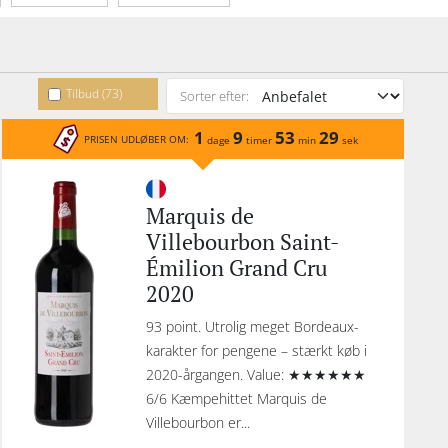
Tilbud (73)
Sorter efter:
1
9
53
29
PRISEN UDLØBER OM:
dage
timer
min
sek
Marquis de
Villebourbon Saint-
Émilion Grand Cru
2020
93 point. Utrolig meget Bordeaux-
karakter for pengene – stærkt køb i
2020-årgangen. Value: ★★★★★★
6/6 Kæmpehittet Marquis de
Villebourbon er...