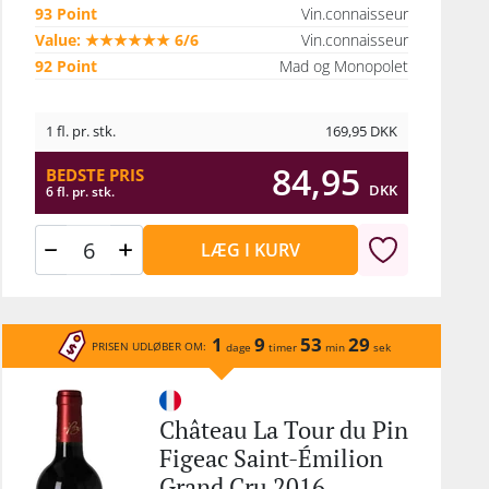
93 Point
Vin.connaisseur
Value: ★★★★★★ 6/6
Vin.connaisseur
92 Point
Mad og Monopolet
1 fl. pr. stk.
169,95
DKK
84,95
BEDSTE PRIS
DKK
6 fl. pr. stk.
LÆG I KURV
1
9
53
29
PRISEN UDLØBER OM:
dage
timer
min
sek
Château La Tour du Pin
Figeac Saint-Émilion
Grand Cru 2016