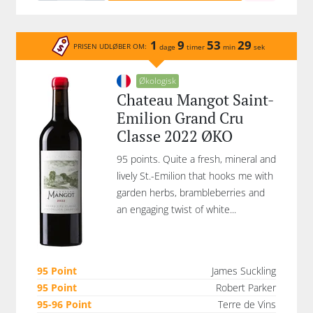
1
9
53
29
PRISEN UDLØBER OM:
dage
timer
min
sek
Økologisk
Chateau Mangot Saint-
Emilion Grand Cru
Classe 2022 ØKO
95 points. Quite a fresh, mineral and
lively St.-Emilion that hooks me with
garden herbs, brambleberries and
an engaging twist of white...
95 Point
James Suckling
95 Point
Robert Parker
95-96 Point
Terre de Vins