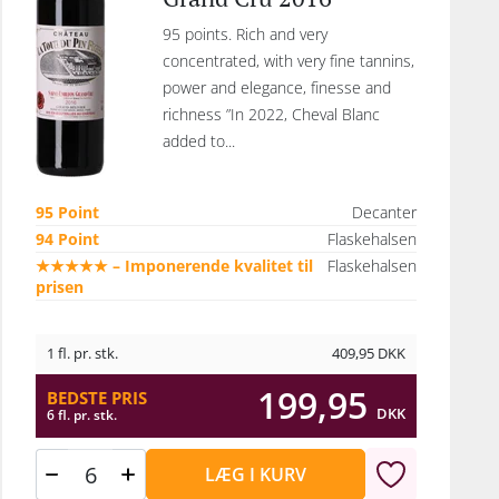
95 points. Rich and very
concentrated, with very fine tannins,
power and elegance, finesse and
richness ”In 2022, Cheval Blanc
added to...
95 Point
Decanter
94 Point
Flaskehalsen
★★★★★ – Imponerende kvalitet til
Flaskehalsen
prisen
1 fl. pr. stk.
409,95
DKK
199,95
BEDSTE PRIS
DKK
6 fl. pr. stk.
LÆG I KURV