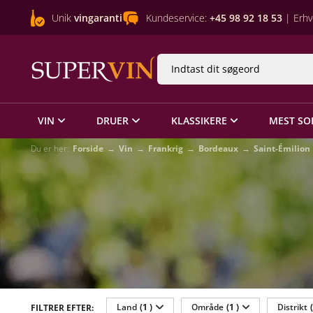
Unik
vingaranti
Kundeservice:
+45 98 92 18 53
| Erhv
VIN
DRUER
KLASSIKERE
MEST SO
Du er her:
Forside
Vin
Frankrig
Bordeaux
Saint-Émilion
Land
(1 )
Område
(1 )
Distrikt
FILTRER EFTER: