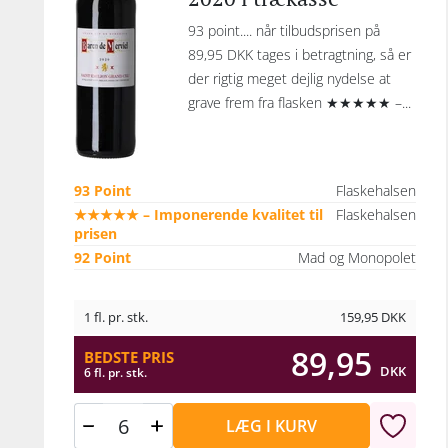
93 point.... når tilbudsprisen på
89,95 DKK tages i betragtning, så er
der rigtig meget dejlig nydelse at
grave frem fra flasken ★★★★★ –...
93 Point
Flaskehalsen
★★★★★ – Imponerende kvalitet til
Flaskehalsen
prisen
92 Point
Mad og Monopolet
1 fl. pr. stk.
159,95
DKK
89,95
BEDSTE PRIS
DKK
6 fl. pr. stk.
LÆG I KURV