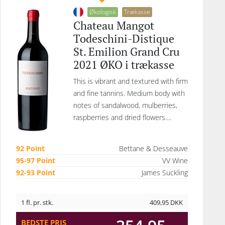
Økologisk
Trækasse
Chateau Mangot
Todeschini-Distique
St. Emilion Grand Cru
2021 ØKO i trækasse
This is vibrant and textured with firm
and fine tannins. Medium body with
notes of sandalwood, mulberries,
raspberries and dried flowers....
92 Point
Bettane & Desseauve
95-97 Point
VV Wine
92-93 Point
James Suckling
1 fl. pr. stk.
409,95
DKK
BEDSTE PRIS