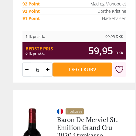
92 Point
Mad og Monopolet
92 Point
Dorthe Kristine
91 Point
Flaskehalsen
1 fl. pr. stk.
99,95
DKK
59,95
BEDSTE PRIS
DKK
6 fl. pr. stk.
LÆG I KURV
Trækasse
Baron De Merviel St.
Emilion Grand Cru
2020 i trækasse