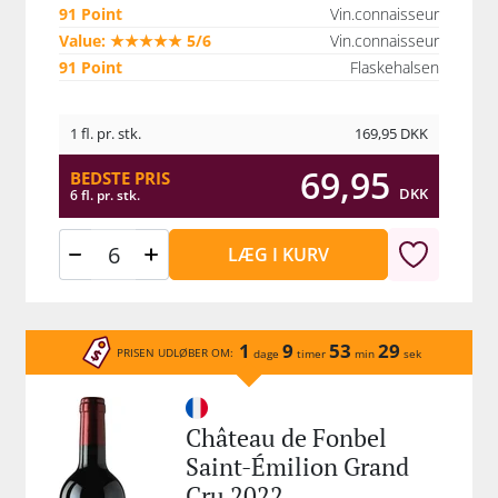
91 Point
Vin.connaisseur
Value: ★★★★★ 5/6
Vin.connaisseur
91 Point
Flaskehalsen
1 fl. pr. stk.
169,95
DKK
69,95
BEDSTE PRIS
DKK
6 fl. pr. stk.
LÆG I KURV
1
9
53
29
PRISEN UDLØBER OM:
dage
timer
min
sek
Château de Fonbel
Saint-Émilion Grand
Cru 2022