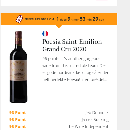
1
9
53
29
PRISEN UDLØBER OM:
dage
timer
min
sek
Poesia Saint-Emilion
Grand Cru 2020
96 points. It's another gorgeous
wine from this incredible team. Der
er gode bordeaux-køb… og så er der
helt perfekte Poesia!Til en brøkdel...
96 Point
Jeb Dunnuck
95 Point
James Suckling
95 Point
The Wine Independent