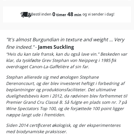
0
48
Bestil inden
og vi sender i dag!
timer
min
"It's almost Burgundian in texture and weight ... Very
fine indeed."
-
James Suckling
“Hvis du kan tale fransk, kan du også lave vin.” Beskeden var
klar, da tyskfødte Grev Stephan von Neipperg i 1985 ﬁk
overdraget Canon-La-Gaffelière af sin far.
Stephan allierede sig med ønologen Stephane
Derenoncourt, og der blev investeret heftigt i forbedring af
beplantninger og produktionsfaciliteter. Det ultimative
duelighedsbevis kom i 2012, da rødvinen blev forfremmet til
Premier Grand Cru Classé B. Så fulgte en plads som nr. 7 på
Wine Spectators Top 100, og de forjættede 100 point ligger
næppe langt ude i fremtiden.
Siden 2014 certiﬁceret økologisk, og der eksperimenteres
med biodynamiske praksisser.