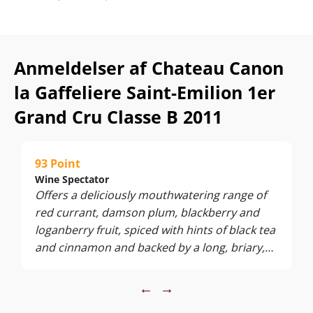
Anmeldelser af Chateau Canon
la Gaffeliere Saint-Emilion 1er
Grand Cru Classe B 2011
93 Point
Wine Spectator
Offers a deliciously mouthwatering range of
red currant, damson plum, blackberry and
loganberry fruit, spiced with hints of black tea
and cinnamon and backed by a long, briary,
fine-grained finish. A sleek, refined wine that
should age well.
←
→