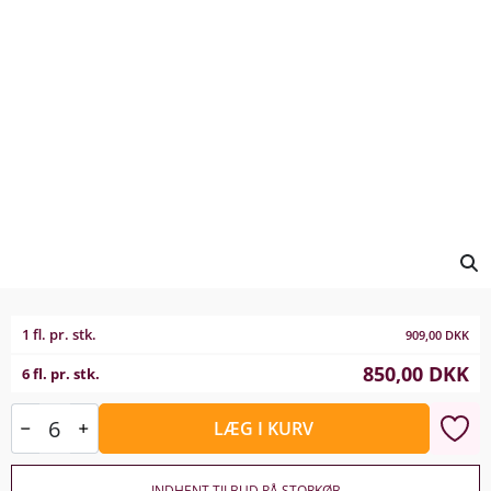
1 fl. pr. stk.
909,00
DKK
850,00
DKK
6 fl. pr. stk.
LÆG I KURV
INDHENT TILBUD PÅ STORKØB