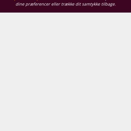
dine præferencer eller trække dit samtykke tilbage.
Vores butikker
Supervin Hjørring
Skagensvej 201, A
9800 Hjørring
Åbningstider
Mandag - Fredag:
10:00 - 17:30
Lørdag:
10:00 - 16:00
Supervin Aalborg
Alexander Foss Gade 10
9000 Aalborg