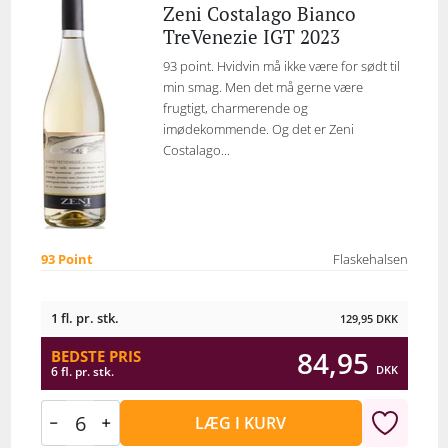
Zeni Costalago Bianco
TreVenezie IGT 2023
93 point. Hvidvin må ikke være for sødt til
min smag. Men det må gerne være
frugtigt, charmerende og
imødekommende. Og det er Zeni
Costalago...
93 Point
Flaskehalsen
1 fl. pr. stk.
129,95
DKK
84,95
BEDSTE PRIS
DKK
6 fl. pr. stk.
LÆG I KURV