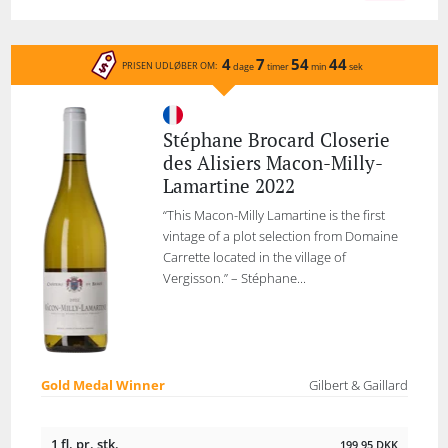
4
7
54
44
PRISEN UDLØBER OM:
dage
timer
min
sek
Stéphane Brocard Closerie
des Alisiers Macon-Milly-
Lamartine 2022
“This Macon-Milly Lamartine is the first
vintage of a plot selection from Domaine
Carrette located in the village of
Vergisson.” – Stéphane...
Gold Medal Winner
Gilbert & Gaillard
1 fl. pr. stk.
199,95
DKK