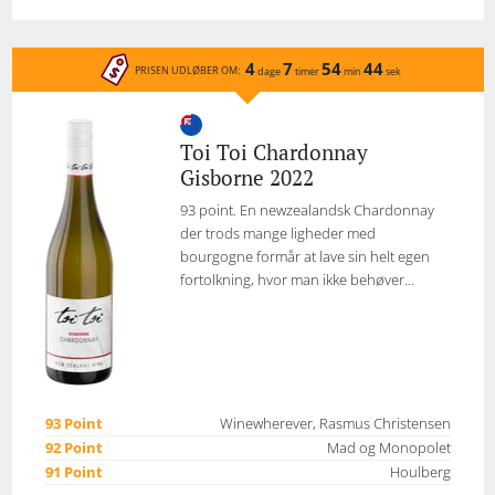
4
7
54
44
PRISEN UDLØBER OM:
dage
timer
min
sek
Toi Toi Chardonnay
Gisborne 2022
93 point. En newzealandsk Chardonnay
der trods mange ligheder med
bourgogne formår at lave sin helt egen
fortolkning, hvor man ikke behøver...
93 Point
Winewherever, Rasmus Christensen
92 Point
Mad og Monopolet
91 Point
Houlberg