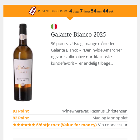
4
7
54
44
PRISEN UDLØBER OM:
dage
timer
min
sek
Galante Bianco 2025
96 points. Udsolgt mange måneder…
Galante Bianco – "Den hvide Amarone"
og vores ultimative norditalienske
kundefavorit – er endelig tilbage...
93 Point
Winewherever, Rasmus Christensen
92 Point
Mad og Monopolet
★★★★★★ 6/6 stjerner (Value for money)
Vin.connaisseur