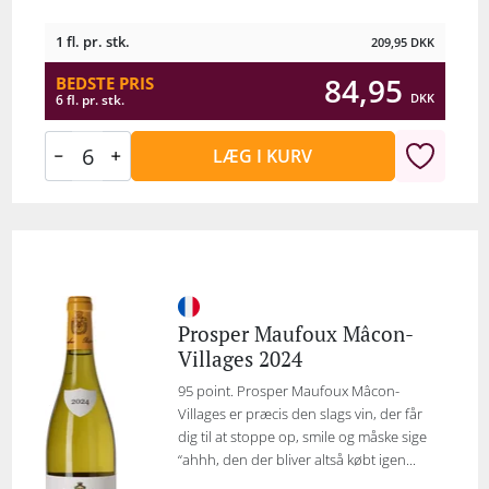
1 fl. pr. stk.
209,95
DKK
84,95
BEDSTE PRIS
DKK
6 fl. pr. stk.
LÆG I KURV
Prosper Maufoux Mâcon-
Villages 2024
95 point. Prosper Maufoux Mâcon-
Villages er præcis den slags vin, der får
dig til at stoppe op, smile og måske sige
“ahhh, den der bliver altså købt igen...