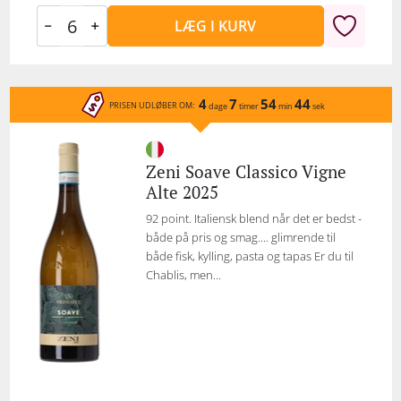
LÆG I KURV
4
7
54
44
PRISEN UDLØBER OM:
dage
timer
min
sek
Zeni Soave Classico Vigne
Alte 2025
92 point. Italiensk blend når det er bedst -
både på pris og smag.... glimrende til
både fisk, kylling, pasta og tapas Er du til
Chablis, men...