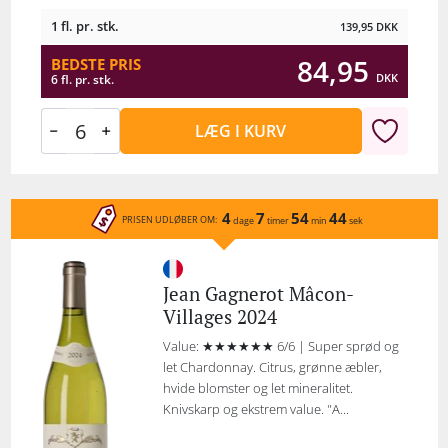
1 fl. pr. stk.
139,95
DKK
84,95
BEDSTE PRIS
DKK
6 fl. pr. stk.
LÆG I KURV
4
7
54
44
PRISEN UDLØBER OM:
dage
timer
min
sek
Jean Gagnerot Mâcon-
Villages 2024
Value: ★★★★★★ 6/6 | Super sprød og
let Chardonnay. Citrus, grønne æbler,
hvide blomster og let mineralitet.
Knivskarp og ekstrem value. "A...