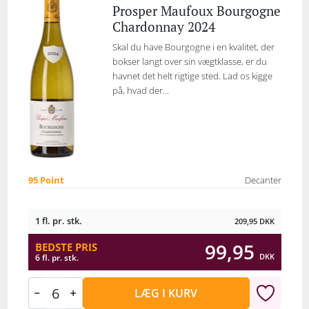
Prosper Maufoux Bourgogne
Chardonnay 2024
Skal du have Bourgogne i en kvalitet, der
bokser langt over sin vægtklasse, er du
havnet det helt rigtige sted. Lad os kigge
på, hvad der...
95 Point
Decanter
1 fl. pr. stk.
209,95
DKK
99,95
BEDSTE PRIS
DKK
6 fl. pr. stk.
LÆG I KURV