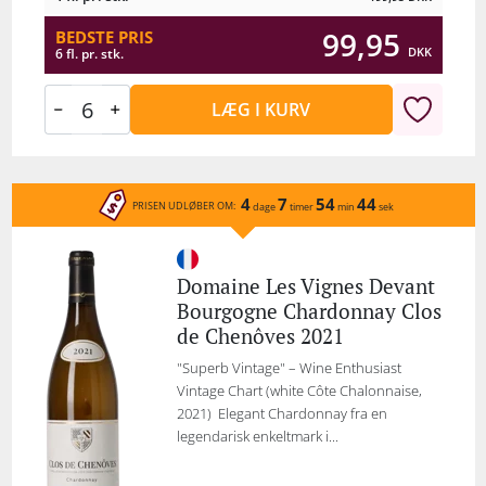
99,95
BEDSTE PRIS
DKK
6 fl. pr. stk.
LÆG I KURV
4
7
54
44
PRISEN UDLØBER OM:
dage
timer
min
sek
Domaine Les Vignes Devant
Bourgogne Chardonnay Clos
de Chenôves 2021
"Superb Vintage" – Wine Enthusiast
Vintage Chart (white Côte Chalonnaise,
2021) Elegant Chardonnay fra en
legendarisk enkeltmark i...