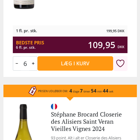
1 fl. pr. stk.
199,95
DKK
109,95
BEDSTE PRIS
DKK
6 fl. pr. stk.
LÆG I KURV
4
7
54
44
PRISEN UDLØBER OM:
dage
timer
min
sek
Stéphane Brocard Closerie
des Alisiers Saint Veran
Vieilles Vignes 2024
93 point. Alt i alt er Closerie des Alisiers