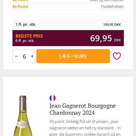
92 Point
Flaskehalsen
1 fl. pr. stk.
159,95
DKK
69,95
BEDSTE PRIS
DKK
6 fl. pr. stk.
LÆG I KURV
Jean Gagnerot Bourgogne
Chardonnay 2024
93 point. Virkelig flot vin til prisen... Jean
Gagnerot sætter en helt ny standard… Vi
giver dig Supervins Unikke Garanti på en