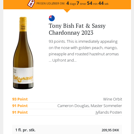
4
7
54
44
PRISEN UDLØBER OM:
dage
timer
min
sek
Tony Bish Fat & Sassy
Chardonnay 2023
93 points. This is immediately appealing
on the nose with golden peach, mango,
pineapple and roasted hazelnut aromas
… Upfront and...
93 Point
Wine Orbit
91 Point
Cameron Douglas, Master Sommelier
91 Point
Jyllands Posten
1 fl. pr. stk.
209,95
DKK