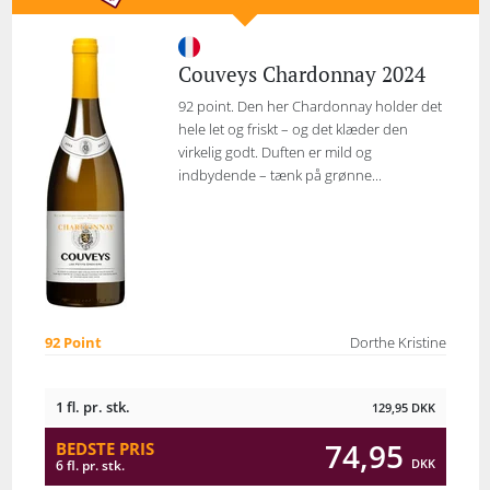
Couveys Chardonnay 2024
92 point. Den her Chardonnay holder det
hele let og friskt – og det klæder den
virkelig godt. Duften er mild og
indbydende – tænk på grønne...
92 Point
Dorthe Kristine
1 fl. pr. stk.
129,95
DKK
74,95
BEDSTE PRIS
DKK
6 fl. pr. stk.