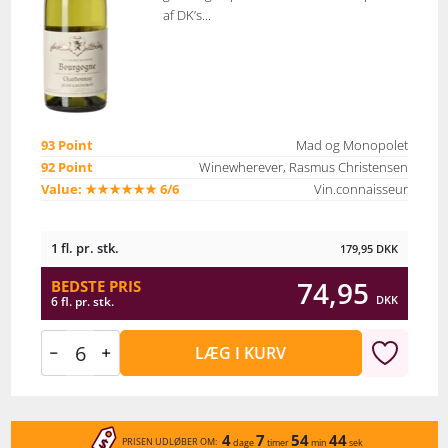
af DK’s...
93 Point
Mad og Monopolet
92 Point
Winewherever, Rasmus Christensen
Value: ★★★★★★ 6/6
Vin.connaisseur
1 fl. pr. stk.
179,95
DKK
74,95
BEDSTE PRIS
DKK
6 fl. pr. stk.
LÆG I KURV
4
7
54
44
PRISEN UDLØBER OM:
dage
timer
min
sek