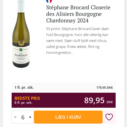
Stéphane Brocard Closerie
des Alisiers Bourgogne
Chardonnay 2024
93 point. Stéphane Brocard laver skøn
hvid Bourgogne, hvor alle vitterlig kan
være med. Skøn duft fyldt med citrus,
saltet grape, friske æbler, flint og
honningmelon...
1 fl. pr. stk.
179,95
DKK
89,95
BEDSTE PRIS
DKK
6 fl. pr. stk.
LÆG I KURV