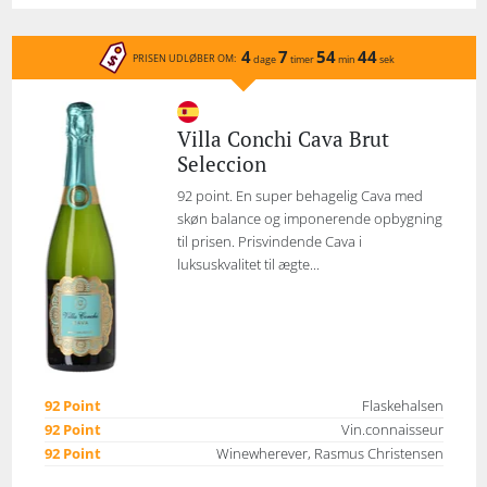
4
7
54
44
PRISEN UDLØBER OM:
dage
timer
min
sek
Villa Conchi Cava Brut
Seleccion
92 point. En super behagelig Cava med
skøn balance og imponerende opbygning
til prisen. Prisvindende Cava i
luksuskvalitet til ægte...
92 Point
Flaskehalsen
92 Point
Vin.connaisseur
92 Point
Winewherever, Rasmus Christensen