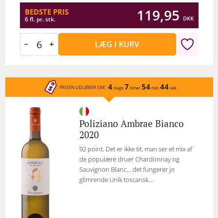
119,95
BEDSTE PRIS
DKK
6 fl. pr. stk.
LÆG I KURV
4
7
54
44
PRISEN UDLØBER OM:
dage
timer
min
sek
Poliziano Ambrae Bianco
2020
92 point. Det er ikke tit, man ser et mix af
de populære druer Chardonnay og
Sauvignon Blanc... det fungerer jo
glimrende Unik toscansk...