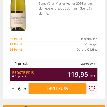
Saint‑Véran Vieilles Vignes 2024 en vin,
der leverer præcis det, man håber på i
denne...
93 Point
Flaskehalsen
93 Point
Vinvalget
93 Point
Dorthe Kristine
1 fl. pr. stk.
299,95
DKK
119,95
BEDSTE PRIS
DKK
6 fl. pr. stk.
LÆG I KURV