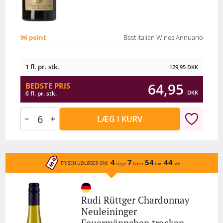
96 point
Best Italian Wines Annuario
1 fl. pr. stk.
129,95
DKK
64,95
BEDSTE PRIS
DKK
6 fl. pr. stk.
LÆG I KURV
4
7
54
44
PRISEN UDLØBER OM:
dage
timer
min
sek
Rudi Rüttger Chardonnay
Neuleininger
Feuermännchen trocken