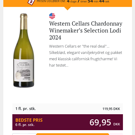
4
7
54
44
PRISEN UDLØBER OM:
dage
timer
min
sek
Western Cellars Chardonnay
Winemaker’s Selection Lodi
2024
Western Cellars er "the real deal"...
Silkeblød, elegant vaniljekrydret og pakket
med klassisk californisk frugtcharme! Vi
har testet...
1 fl. pr. stk.
119,95
DKK
69,95
BEDSTE PRIS
DKK
6 fl. pr. stk.