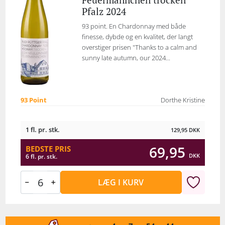
Pfalz 2024
93 point. En Chardonnay med både
finesse, dybde og en kvalitet, der langt
overstiger prisen "Thanks to a calm and
sunny late autumn, our 2024...
93 Point
Dorthe Kristine
1 fl. pr. stk.
129,95
DKK
69,95
BEDSTE PRIS
DKK
6 fl. pr. stk.
LÆG I KURV