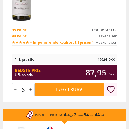
95 Point
Dorthe Kristine
94 Point
Flaskehalsen
★★★★★ – Imponerende kvalitet til prisen"
Flaskehalsen
1 fl. pr. stk.
199,95
DKK
87,95
BEDSTE PRIS
DKK
6 fl. pr. stk.
LÆG I KURV
4
7
54
44
PRISEN UDLØBER OM:
dage
timer
min
sek