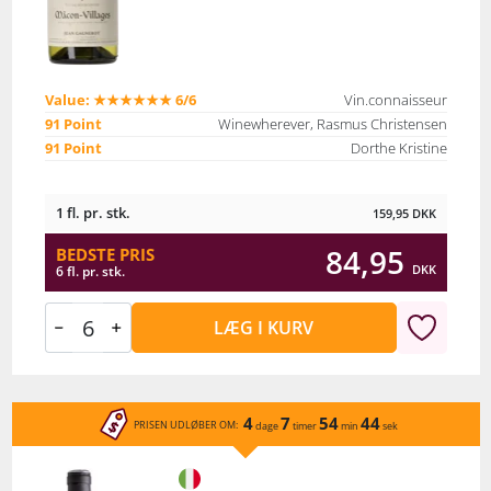
Value: ★★★★★★ 6/6
Vin.connaisseur
91 Point
Winewherever, Rasmus Christensen
91 Point
Dorthe Kristine
1 fl. pr. stk.
159,95
DKK
84,95
BEDSTE PRIS
DKK
6 fl. pr. stk.
LÆG I KURV
4
7
54
44
PRISEN UDLØBER OM:
dage
timer
min
sek