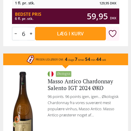
1 fl. pr. stk.
129,95
DKK
59,95
BEDSTE PRIS
DKK
6 fl. pr. stk.
LÆG I KURV
4
7
54
44
PRISEN UDLØBER OM:
dage
timer
min
sek
Økologisk
Masso Antico Chardonnay
Salento IGT 2024 ØKO
96 points. 96 points igen, igen… Økologisk
Chardonnay fra vores suverænt mest
populære vinhus, Masso Antico. Masso
Antico præsterer noget af...