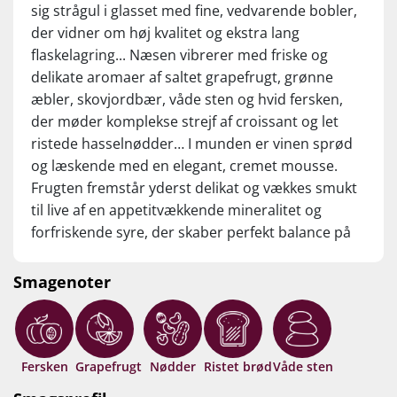
sig strågul i glasset med fine, vedvarende bobler,
der vidner om høj kvalitet og ekstra lang
flaskelagring... Næsen vibrerer med friske og
delikate aromaer af saltet grapefrugt, grønne
æbler, skovjordbær, våde sten og hvid fersken,
der møder komplekse strejf af croissant og let
ristede hasselnødder… I munden er vinen sprød
og læskende med en elegant, cremet mousse.
Frugten fremstår yderst delikat og vækkes smukt
til live af en appetitvækkende mineralitet og
forfriskende syre, der skaber perfekt balance på
tungen. Den 24 måneder lange flaskelagring på
gærresterne løfter afslutningen med
Smagenoter
champagneagtig dybde og kompleksitet. En
fremragende spumante fra en af de fineste
adresser i Barolo! Drik nu, eller gem 5–10 år.
Fersken
Grapefrugt
Nødder
Ristet brød
Våde sten