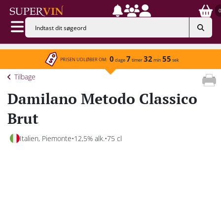
0
7
32
55
PRISEN UDLØBER OM:
dage
timer
min
sek
Tilbage
Damilano Metodo Classico
Brut
Italien, Piemonte
12,5% alk.
75 cl