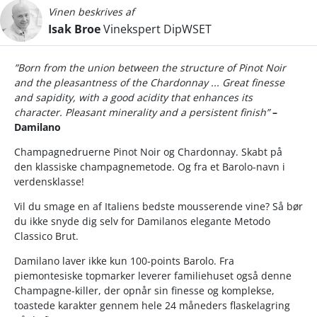
Vinen beskrives af
Isak Broe
Vinekspert DipWSET
”Born from the union between the structure of Pinot Noir
and the pleasantness of the Chardonnay ...
Great finesse
and sapidity, with a good acidity that enhances its
character. Pleasant minerality and a persistent finish”
–
Damilano
Champagnedruerne Pinot Noir og Chardonnay. Skabt på
den klassiske champagnemetode. Og fra et Barolo-navn i
verdensklasse!
Vil du smage en af Italiens bedste mousserende vine? Så bør
du ikke snyde dig selv for Damilanos elegante Metodo
Classico Brut.
Damilano laver ikke kun 100-points Barolo. Fra
piemontesiske topmarker leverer familiehuset også denne
Champagne-killer, der opnår sin finesse og komplekse,
toastede karakter gennem hele 24 måneders flaskelagring