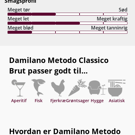
Smagsprofil
Meget tør
Sød
Meget let
Meget kraftig
Meget blød
Meget tanninrig
Damilano Metodo Classico
Brut passer godt til...
Aperitif
Fisk
Fjerkræ
Grøntsager
Hygge
Asiatisk
Hvordan er Damilano Metodo