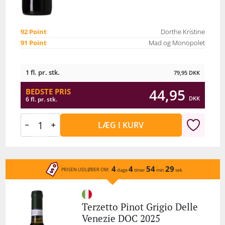
92 Point
Dorthe Kristine
91 Point
Mad og Monopolet
1 fl. pr. stk.
79,95
DKK
44,95
BEDSTE PRIS
DKK
6 fl. pr. stk.
LÆG I KURV
4
4
54
29
PRISEN UDLØBER OM:
dage
timer
min
sek
Terzetto Pinot Grigio Delle
Venezie DOC 2025