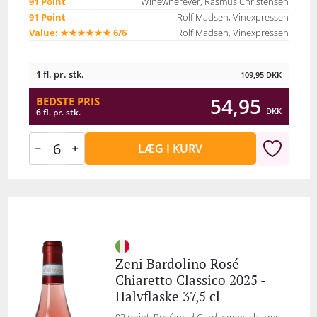
91 Point
Winewherever, Rasmus Christensen
91 Point
Rolf Madsen, Vinexpressen
Value: ★★★★★★ 6/6
Rolf Madsen, Vinexpressen
1 fl. pr. stk.
109,95
DKK
54,95
BEDSTE PRIS
DKK
6 fl. pr. stk.
LÆG I KURV
Zeni Bardolino Rosé
Chiaretto Classico 2025 -
Halvflaske 37,5 cl