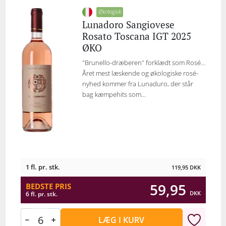
Økologisk
Lunadoro Sangiovese
Rosato Toscana IGT 2025
ØKO
"Brunello-dræberen" forklædt som Rosé…
Året mest læskende og økologiske rosé-
nyhed kommer fra Lunaduro, der står
bag kæmpehits som...
1 fl. pr. stk.
119,95
DKK
59,95
BEDSTE PRIS
DKK
6 fl. pr. stk.
LÆG I KURV