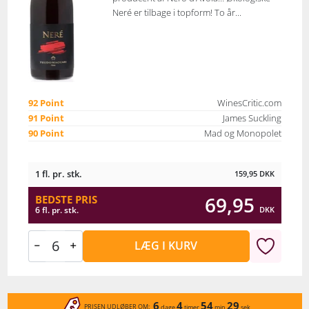
Neré er tilbage i topform! To år...
92 Point
WinesCritic.com
91 Point
James Suckling
90 Point
Mad og Monopolet
1 fl. pr. stk.
159,95
DKK
69,95
BEDSTE PRIS
DKK
6 fl. pr. stk.
LÆG I KURV
6
4
54
29
PRISEN UDLØBER OM:
dage
timer
min
sek