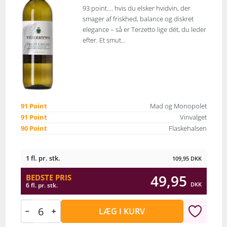
93 point.... hvis du elsker hvidvin, der
smager af friskhed, balance og diskret
elegance – så er Terzetto lige dét, du leder
efter. Et smut...
91 Point
Mad og Monopolet
91 Point
Vinvalget
90 Point
Flaskehalsen
1 fl. pr. stk.
109,95
DKK
49,95
BEDSTE PRIS
DKK
6 fl. pr. stk.
LÆG I KURV