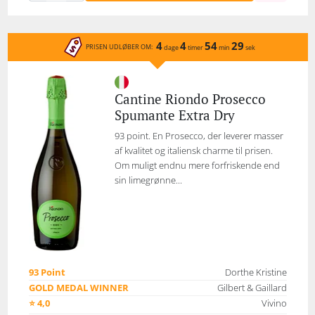
4
4
54
29
PRISEN UDLØBER OM:
dage
timer
min
sek
Cantine Riondo Prosecco
Spumante Extra Dry
93 point. En Prosecco, der leverer masser
af kvalitet og italiensk charme til prisen.
Om muligt endnu mere forfriskende end
sin limegrønne...
93 Point
Dorthe Kristine
GOLD MEDAL WINNER
Gilbert & Gaillard
⭐ 4,0
Vivino