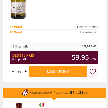
92 Point
Dorthe Kristine
90 Point
Flaskehalsen
1 fl. pr. stk.
129,95
DKK
59,95
BEDSTE PRIS
DKK
6 fl. pr. stk.
LÆG I KURV
4
4
54
29
PRISEN UDLØBER OM:
dage
timer
min
sek