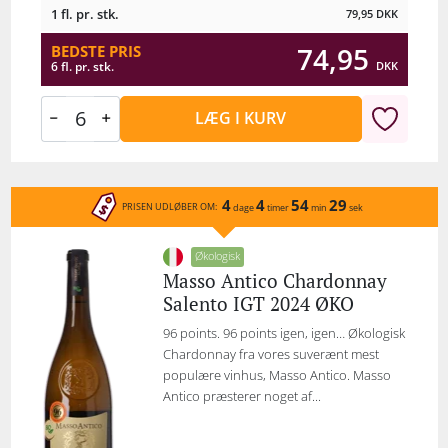
1 fl. pr. stk.
79,95
DKK
74,95
BEDSTE PRIS
DKK
6 fl. pr. stk.
LÆG I KURV
4
4
54
29
PRISEN UDLØBER OM:
dage
timer
min
sek
Økologisk
Masso Antico Chardonnay
Salento IGT 2024 ØKO
96 points. 96 points igen, igen… Økologisk
Chardonnay fra vores suverænt mest
populære vinhus, Masso Antico. Masso
Antico præsterer noget af...