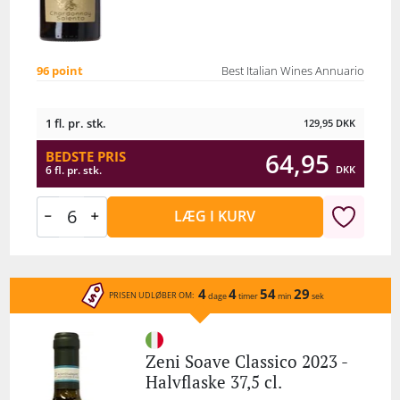
96 point
Best Italian Wines Annuario
1 fl. pr. stk.
129,95
DKK
64,95
BEDSTE PRIS
DKK
6 fl. pr. stk.
LÆG I KURV
4
4
54
29
PRISEN UDLØBER OM:
dage
timer
min
sek
Zeni Soave Classico 2023 -
Halvflaske 37,5 cl.