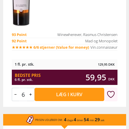
93 Point
Winewherever, Rasmus Christensen
92 Point
Mad og Monopolet
★★★★★★ 6/6 stjerner (Value for money)
Vin.connaisseur
1 fl. pr. stk.
129,95
DKK
59,95
BEDSTE PRIS
DKK
6 fl. pr. stk.
LÆG I KURV
4
4
54
29
PRISEN UDLØBER OM:
dage
timer
min
sek