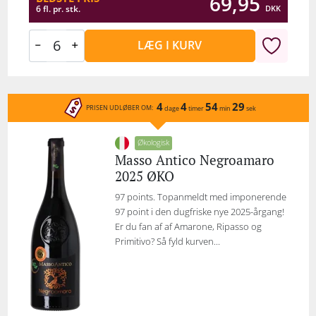
69,95
DKK
6 fl. pr. stk.
LÆG I KURV
4
4
54
29
PRISEN UDLØBER OM:
dage
timer
min
sek
Økologisk
Masso Antico Negroamaro
2025 ØKO
97 points. Topanmeldt med imponerende
97 point i den dugfriske nye 2025-årgang!
Er du fan af af Amarone, Ripasso og
Primitivo? Så fyld kurven...