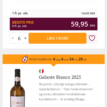
1 fl. pr. stk.
134,95
DKK
59,95
BEDSTE PRIS
DKK
6 fl. pr. stk.
LÆG I KURV
4
4
54
29
PRISEN UDLØBER OM:
dage
timer
min
sek
Galante Bianco 2025
96 points. Udsolgt mange måneder…
Galante Bianco – "Den hvide Amarone"
og vores ultimative norditalienske
kundefavorit – er endelig tilbage...