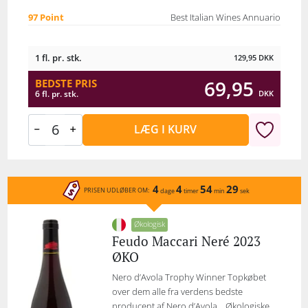
97 Point
Best Italian Wines Annuario
1 fl. pr. stk.
129,95
DKK
69,95
BEDSTE PRIS
DKK
6 fl. pr. stk.
LÆG I KURV
4
4
54
29
PRISEN UDLØBER OM:
dage
timer
min
sek
Økologisk
Feudo Maccari Neré 2023
ØKO
Nero d’Avola Trophy Winner Topkøbet
over dem alle fra verdens bedste
producent af Nero d’Avola… Økologiske