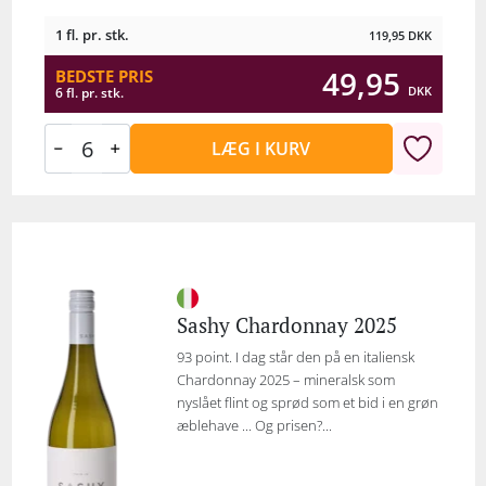
1 fl. pr. stk.
119,95
DKK
49,95
BEDSTE PRIS
DKK
6 fl. pr. stk.
LÆG I KURV
Sashy Chardonnay 2025
93 point. I dag står den på en italiensk
Chardonnay 2025 – mineralsk som
nyslået flint og sprød som et bid i en grøn
æblehave ... Og prisen?...