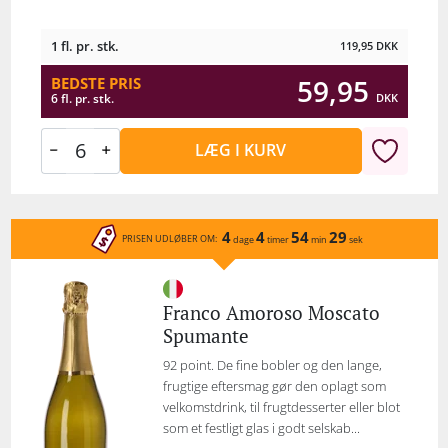
1 fl. pr. stk.
119,95
DKK
59,95
BEDSTE PRIS
DKK
6 fl. pr. stk.
LÆG I KURV
4
4
54
29
PRISEN UDLØBER OM:
dage
timer
min
sek
Franco Amoroso Moscato
Spumante
92 point. De fine bobler og den lange,
frugtige eftersmag gør den oplagt som
velkomstdrink, til frugtdesserter eller blot
som et festligt glas i godt selskab...