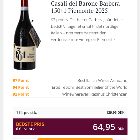
Casali del Barone Barbera
150+1 Piemonte 2025
97 points. Det her er Barbera, når det er
bedst! Vi tager et smut til det nordlige
Italien – nærmere bestemt den
verdenskendte vinregion Piemonte...
97 Point
Best Italian Wines Annuario
94 Point
Eros Teboni, Best Sommelier of the World
92 Point
Winewherever, Rasmus Christensen
1 fl. pr. stk.
129,95
DKK
64,95
BEDSTE PRIS
DKK
6 fl. pr. stk.