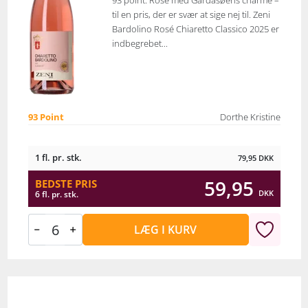
93 point. Rosé med Gardasøens charme –
til en pris, der er svær at sige nej til. Zeni
Bardolino Rosé Chiaretto Classico 2025 er
indbegrebet...
93 Point
Dorthe Kristine
1 fl. pr. stk.
79,95
DKK
59,95
BEDSTE PRIS
DKK
6 fl. pr. stk.
LÆG I KURV