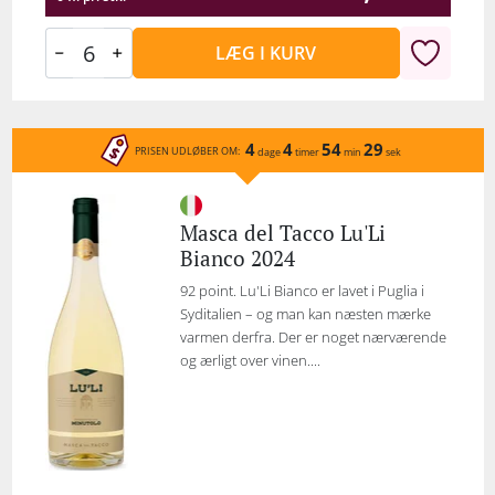
LÆG I KURV
4
4
54
29
PRISEN UDLØBER OM:
dage
timer
min
sek
Masca del Tacco Lu'Li
Bianco 2024
92 point. Lu'Li Bianco er lavet i Puglia i
Syditalien – og man kan næsten mærke
varmen derfra. Der er noget nærværende
og ærligt over vinen....