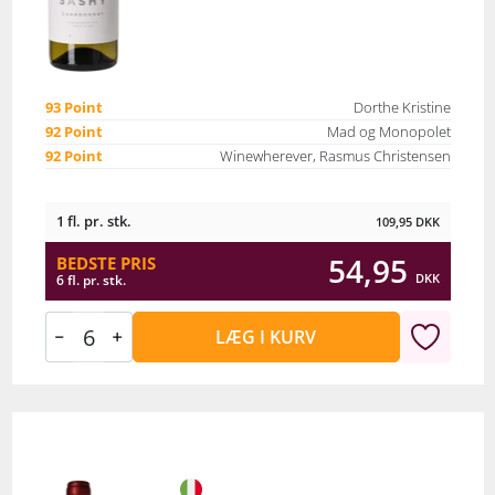
93 Point
Dorthe Kristine
92 Point
Mad og Monopolet
92 Point
Winewherever, Rasmus Christensen
1 fl. pr. stk.
109,95
DKK
54,95
BEDSTE PRIS
DKK
6 fl. pr. stk.
LÆG I KURV