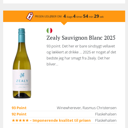
4
4
54
29
PRISEN UDLØBER OM:
dage
timer
min
sek
Zealy Sauvignon Blanc 2025
93 point. Det her er bare sindsygt vellavet
og lækkert at drikke ... 2025 er noget af det
bedste jeg har smagt fra Zealy. Det her
bliver...
93 Point
Winewherever, Rasmus Christensen
92 Point
Flaskehalsen
★★★★★ – Imponerende kvalitet til prisen
Flaskehalsen