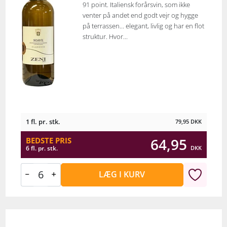
91 point. Italiensk forårsvin, som ikke
venter på andet end godt vejr og hygge
på terrassen... elegant, livlig og har en flot
struktur. Hvor...
1 fl. pr. stk.
79,95
DKK
64,95
BEDSTE PRIS
DKK
6 fl. pr. stk.
LÆG I KURV