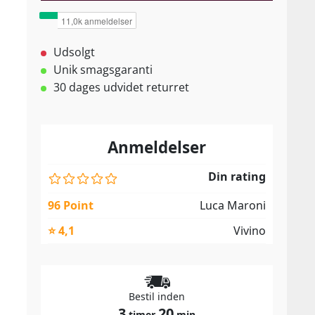
Udsolgt
Unik smagsgaranti
30 dages udvidet returret
Anmeldelser
Din rating
96 Point
Luca Maroni
⭐ 4,1
Vivino
Bestil inden
3
20
timer
min