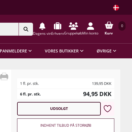
0
Gruppekøb
Min konto
Kurv
Dagens vin
Erhverv
PANMELDERE
VORES BUTIKKER
ØVRIGE
1 fl. pr. stk.
139,95
DKK
94,95
DKK
6 fl. pr. stk.
UDSOLGT
INDHENT TILBUD PÅ STORKØB