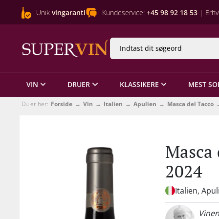
Unik
vingaranti
Kundeservice:
+45 98 92 18 53
| Erhv
VIN
DRUER
KLASSIKERE
MEST SO
Du er her:
Forside
Vin
Italien
Apulien
Masca del Tacco
Masca 
2024
Italien, Apu
Vinen