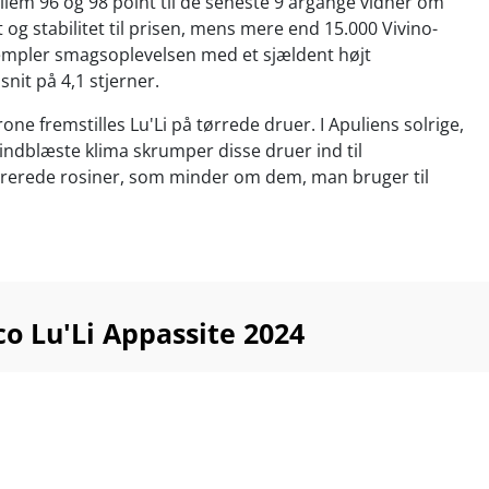
lem 96 og 98 point til de seneste 9 årgange vidner om
t og stabilitet til prisen, mens mere end 15.000 Vivino-
empler smagsoplevelsen med et sjældent højt
it på 4,1 stjerner.
one fremstilles Lu'Li på tørrede druer. I Apuliens solrige,
indblæste klima skrumper disse druer ind til
erede rosiner, som minder om dem, man bruger til
yder Lu’Li på en overflod af behageligt krydret bærfrugt,
 silkeblødt om tungen. Forvent spandevis af røde og
masser af "Amarone-POWER" til en brøkdel af prisen.
o Lu'Li Appassite 2024
e rammer i 2024 sit måske højeste niveau hidtil, og vi
rvins Smagegaranti på, at Italiens måske allerbedste
nder alle billige amaroner og ripassoer i skammekrogen!
ler til saftige steaks, BBQ, pasta, pizza, simreretter og