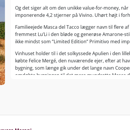
Og det siger alt om den unikke value-for-money, når
imponerende 4,2 stjerner på Vivino. Uhørt højt i forh
Familieejede Masca del Tacco lægger navn til flere af
fremmest Lu’Li i den bløde og generøse Amarone-sti
ikke mindst som ”Limited Edition” Primitivo med im
Vinhuset holder til i det solkyssede Apulien i den lil
købte Felice Mergé, den nuværende ejer, efter at hav
bygning, som længe gik under det lange navn Coopera
omdøbte bygningen til det mere mundrette Masca d
produktionsudstyret og skiftede fokus henimod innov