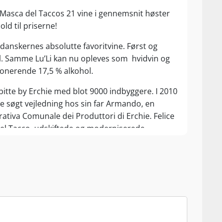
 Masca del Taccos 21 vine i gennemsnit høster
old til priserne!
 danskernes absolutte favoritvine. Først og
l. Samme Lu’Li kan nu opleves som hvidvin og
ponerende 17,5 % alkohol.
lebitte by Erchie med blot 9000 indbyggere. I 2010
e søgt vejledning hos sin far Armando, en
tiva Comunale dei Produttori di Erchie. Felice
el Tacco, udskiftede og moderniserede
ation, men uden at kaste traditionen helt bort.