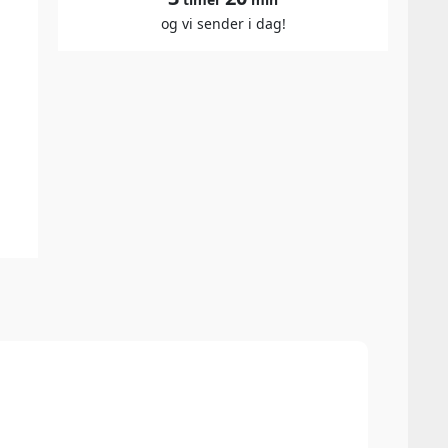
og vi sender i dag!
⭐ 4,1
Vivin
(15.2