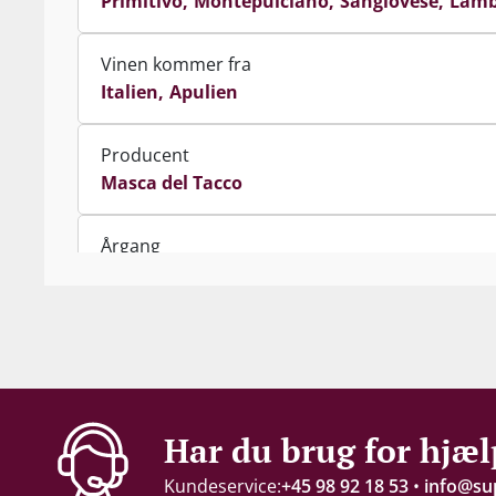
Primitivo
Montepulciano
Sangiovese
Lamb
Vinen kommer fra
Italien
Apulien
Producent
Masca del Tacco
Årgang
2024
Indhold
75 cl
Alkohol-%
Har du brug for hjæl
14 %
Kundeservice:
+45 98 92 18 53
•
info@su