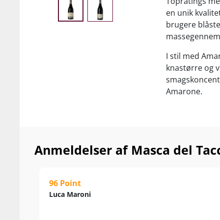
Topratings mel
en unik kvalite
brugere blåst
massegennemsn
I stil med Amar
knastørre og v
smagskoncentr
Amarone.
Som resultat b
der smyger sig
mørke bær og 
Anmeldelser af Masca del Tacc
Lu'Li Appassit
giver dig Supe
vinkøb igen se
96 Point
Luca Maroni
….…
Nyd den solo el