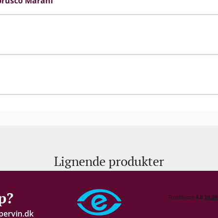
rusco Marani
Lignende produkter
p?
pervin.dk