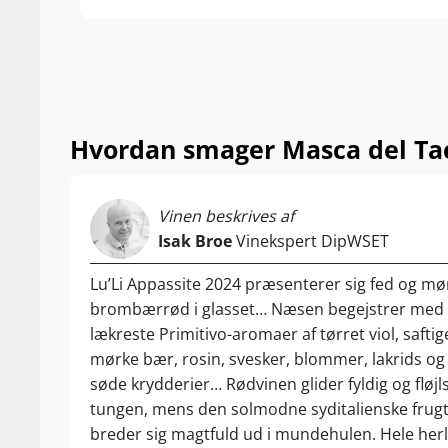
modne oste. S
Hvordan smager Masca del Tac
Vinen beskrives af
Isak Broe
Vinekspert DipWSET
Lu’Li Appassite 2024 præsenterer sig fed og mø
brombærrød i glasset… Næsen begejstrer med
lækreste Primitivo-aromaer af tørret viol, safti
mørke bær, rosin, svesker, blommer, lakrids og
søde krydderier… Rødvinen glider fyldig og fløjl
tungen, mens den solmodne syditalienske fru
breder sig magtfuld ud i mundehulen. Hele her