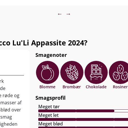
erver ved 16-18°C
←
→
co Lu'Li Appassite 2024?
Smagenoter
rk
Blomme
Brombær
Chokolade
Rosiner
 de
ge røde og
Smagsprofil
 masser af
Meget tør
sblød over
Meget let
gtsmag
Meget blød
ligheden