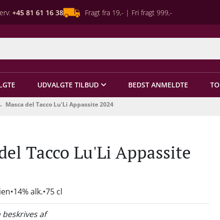
erv:
+45 81 61 16 38
Fragt fra 19,- | Fri fragt 999,-
LGTE
UDVALGTE TILBUD
BEDST ANMELDTE
TO
Masca del Tacco Lu'Li Appassite 2024
del Tacco Lu'Li Appassite
lien
14% alk.
75 cl
 beskrives af