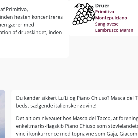
Druer
af Primitivo,
Primitivo
 inden høsten koncentreres
Montepulciano
Sangiovese
Vinen gærer med
Lambrusco Marani
tion af drueskindet, inden
Du kender sikkert Lu’Li og Piano Chiuso? Masca del T
bedst sælgende italienske rødvine!
Det alt om niveauet hos Masca del Tacco, at forenin
enkeltmarks-flagskib Piano Chiuso som støvlelandets 
vine i konkurrence med topnavne som Gaja, Giacomo