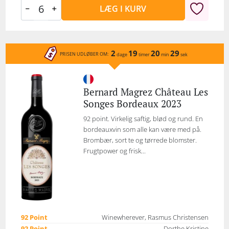
LÆG I KURV
2
19
20
29
PRISEN UDLØBER OM:
dage
timer
min
sek
Bernard Magrez Château Les
Songes Bordeaux 2023
92 point. Virkelig saftig, blød og rund. En
bordeauxvin som alle kan være med på.
Brombær, sort te og tørrede blomster.
Frugtpower og frisk...
92 Point
Winewherever, Rasmus Christensen
92 Point
Dorthe Kristine