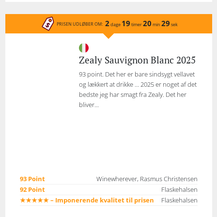
2
19
20
29
PRISEN UDLØBER OM:
dage
timer
min
sek
Zealy Sauvignon Blanc 2025
93 point. Det her er bare sindsygt vellavet
og lækkert at drikke ... 2025 er noget af det
bedste jeg har smagt fra Zealy. Det her
bliver...
93 Point
Winewherever, Rasmus Christensen
92 Point
Flaskehalsen
★★★★★ – Imponerende kvalitet til prisen
Flaskehalsen