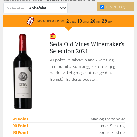
Tilbud (932)
Sorter efter:
2
19
20
29
PRISEN UDLØBER OM:
dage
timer
min
sek
Seda Old Vines Winemaker's
Selection 2021
91 point. Et lækkert blend - Bobal og
Tempranillo, som begge er druer, jeg
holder virkelig meget af. Begge druer
fremstår fra deres bedste...
91 Point
Mad og Monopolet
90 Point
James Suckling
90 Point
Dorthe Kristine