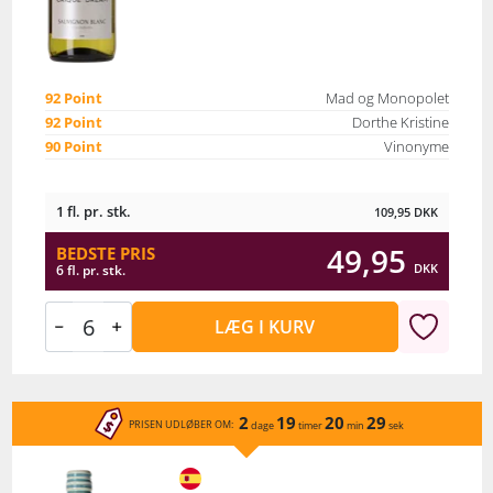
92 Point
Mad og Monopolet
92 Point
Dorthe Kristine
90 Point
Vinonyme
1 fl. pr. stk.
109,95
DKK
49,95
BEDSTE PRIS
DKK
6 fl. pr. stk.
LÆG I KURV
2
19
20
29
PRISEN UDLØBER OM:
dage
timer
min
sek