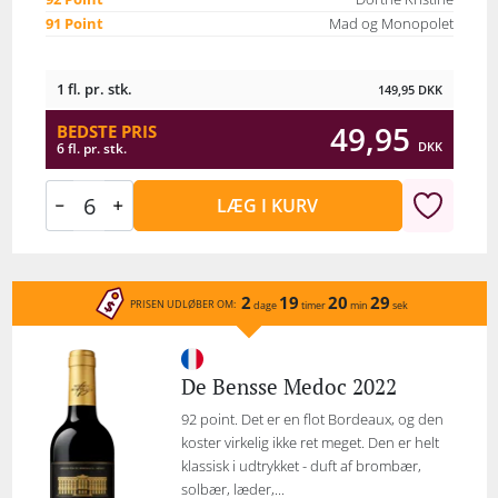
91 Point
Mad og Monopolet
1 fl. pr. stk.
149,95
DKK
49,95
BEDSTE PRIS
DKK
6 fl. pr. stk.
LÆG I KURV
2
19
20
29
PRISEN UDLØBER OM:
dage
timer
min
sek
De Bensse Medoc 2022
92 point. Det er en flot Bordeaux, og den
koster virkelig ikke ret meget. Den er helt
klassisk i udtrykket - duft af brombær,
solbær, læder,...