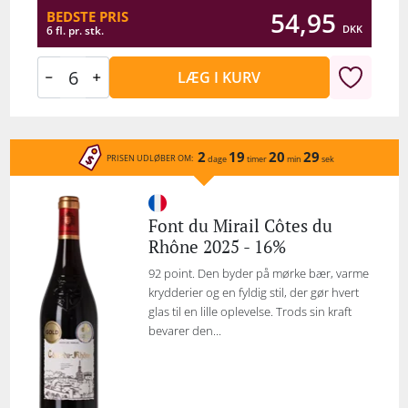
54,95
BEDSTE PRIS
DKK
6 fl. pr. stk.
LÆG I KURV
2
19
20
29
PRISEN UDLØBER OM:
dage
timer
min
sek
Font du Mirail Côtes du
Rhône 2025 - 16%
92 point. Den byder på mørke bær, varme
krydderier og en fyldig stil, der gør hvert
glas til en lille oplevelse. Trods sin kraft
bevarer den...