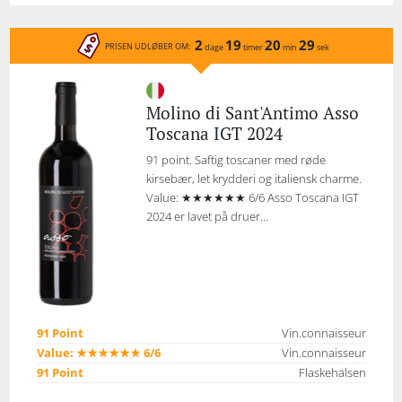
2
19
20
29
PRISEN UDLØBER OM:
dage
timer
min
sek
Molino di Sant'Antimo Asso
Toscana IGT 2024
91 point. Saftig toscaner med røde
kirsebær, let krydderi og italiensk charme.
Value: ★★★★★★ 6/6 Asso Toscana IGT
2024 er lavet på druer...
91 Point
Vin.connaisseur
Value: ★★★★★★ 6/6
Vin.connaisseur
91 Point
Flaskehalsen