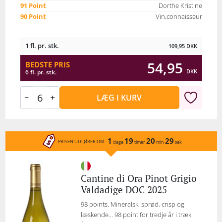
91 Point
Dorthe Kristine
90 Point
Vin.connaisseur
1 fl. pr. stk.
109,95
DKK
54,95
BEDSTE PRIS
DKK
6 fl. pr. stk.
LÆG I KURV
1
19
20
29
PRISEN UDLØBER OM:
dage
timer
min
sek
Cantine di Ora Pinot Grigio
Valdadige DOC 2025
98 points. Mineralsk, sprød, crisp og
læskende… 98 point for tredje år i træk.