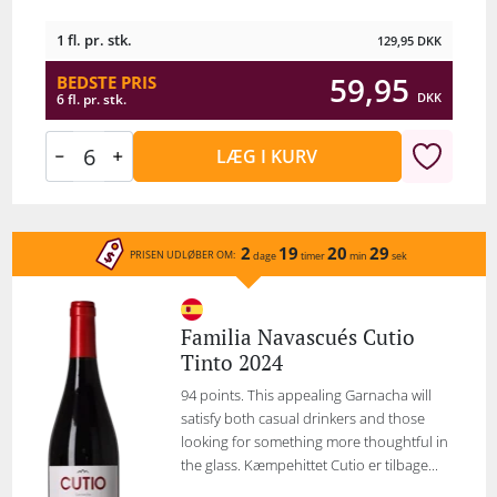
1 fl. pr. stk.
129,95
DKK
59,95
BEDSTE PRIS
DKK
6 fl. pr. stk.
LÆG I KURV
2
19
20
29
PRISEN UDLØBER OM:
dage
timer
min
sek
Familia Navascués Cutio
Tinto 2024
94 points. This appealing Garnacha will
satisfy both casual drinkers and those
looking for something more thoughtful in
the glass. Kæmpehittet Cutio er tilbage...