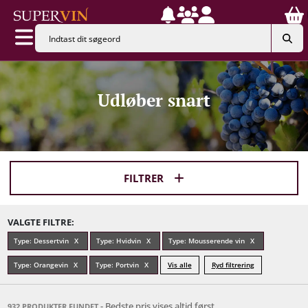
Udløber snart
FILTRER
VALGTE FILTRE:
Type: Dessertvin
Type: Hvidvin
Type: Mousserende vin
Type: Orangevin
Type: Portvin
Vis alle
Ryd filtrering
- Bedste pris vises altid først
932 PRODUKTER FUNDET