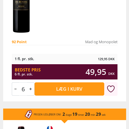
92 Point
Mad og Monopolet
1 fl. pr. stk.
129,95
DKK
49,95
BEDSTE PRIS
DKK
6 fl. pr. stk.
LÆG I KURV
2
19
20
29
PRISEN UDLØBER OM:
dage
timer
min
sek