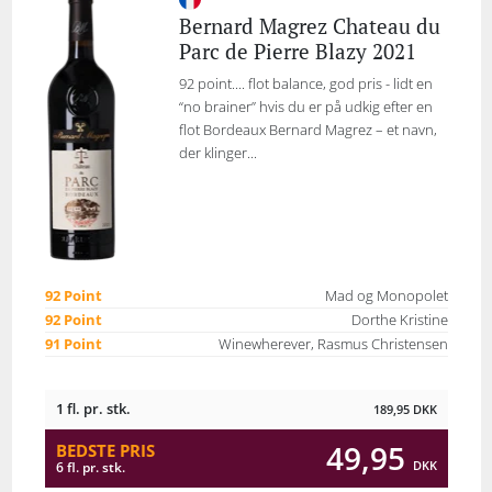
Bernard Magrez Chateau du
Parc de Pierre Blazy 2021
92 point.... flot balance, god pris - lidt en
“no brainer” hvis du er på udkig efter en
flot Bordeaux Bernard Magrez – et navn,
der klinger...
92 Point
Mad og Monopolet
92 Point
Dorthe Kristine
91 Point
Winewherever, Rasmus Christensen
1 fl. pr. stk.
189,95
DKK
49,95
BEDSTE PRIS
DKK
6 fl. pr. stk.