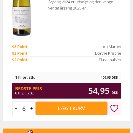
Årgang 2024 er udsolgt og den længe
ventet årgang 2025 er...
98 Point
Luca Maroni
92 Point
Dorthe Kristine
92 Point
Flaskehalsen
1 fl. pr. stk.
109,95
DKK
54,95
BEDSTE PRIS
DKK
6 fl. pr. stk.
LÆG I KURV