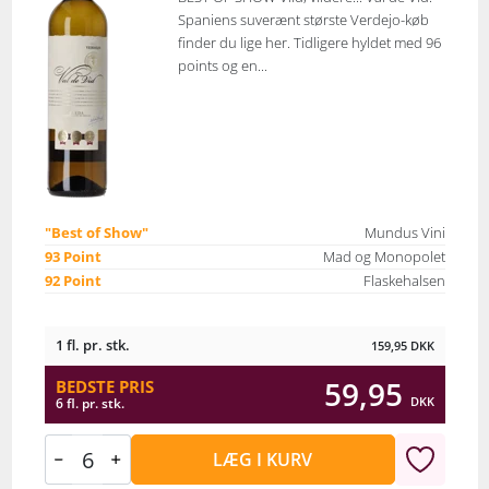
Spaniens suverænt største Verdejo-køb
finder du lige her. Tidligere hyldet med 96
points og en...
"Best of Show"
Mundus Vini
93 Point
Mad og Monopolet
92 Point
Flaskehalsen
1 fl. pr. stk.
159,95
DKK
59,95
BEDSTE PRIS
DKK
6 fl. pr. stk.
LÆG I KURV