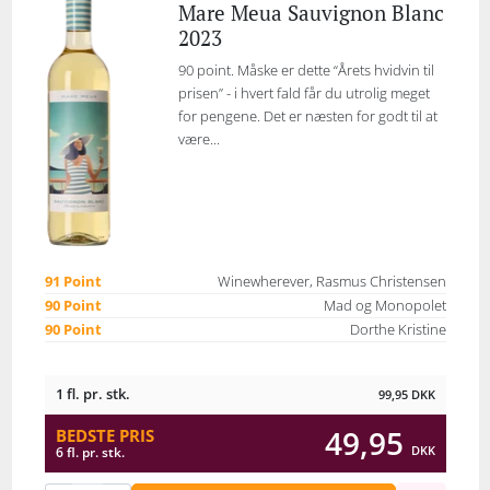
Mare Meua Sauvignon Blanc
2023
90 point. Måske er dette “Årets hvidvin til
prisen” - i hvert fald får du utrolig meget
for pengene. Det er næsten for godt til at
være...
91 Point
Winewherever, Rasmus Christensen
90 Point
Mad og Monopolet
90 Point
Dorthe Kristine
1 fl. pr. stk.
99,95
DKK
49,95
BEDSTE PRIS
DKK
6 fl. pr. stk.