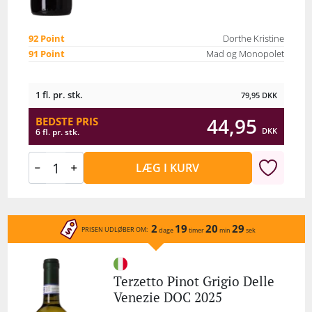
92 Point
Dorthe Kristine
91 Point
Mad og Monopolet
1 fl. pr. stk.
79,95
DKK
44,95
BEDSTE PRIS
DKK
6 fl. pr. stk.
LÆG I KURV
2
19
20
29
PRISEN UDLØBER OM:
dage
timer
min
sek
Terzetto Pinot Grigio Delle
Venezie DOC 2025