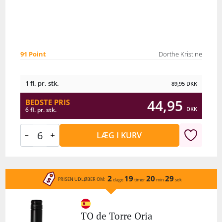
91 Point
Dorthe Kristine
1 fl. pr. stk.
89,95
DKK
44,95
BEDSTE PRIS
DKK
6 fl. pr. stk.
LÆG I KURV
2
19
20
29
PRISEN UDLØBER OM:
dage
timer
min
sek
TO de Torre Oria