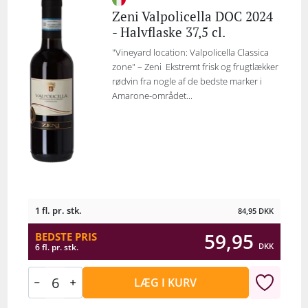
Zeni Valpolicella DOC 2024
- Halvflaske 37,5 cl.
"Vineyard location: Valpolicella Classica
zone" – Zeni Ekstremt frisk og frugtlækker
rødvin fra nogle af de bedste marker i
Amarone-området...
1 fl. pr. stk.
84,95
DKK
59,95
BEDSTE PRIS
DKK
6 fl. pr. stk.
LÆG I KURV