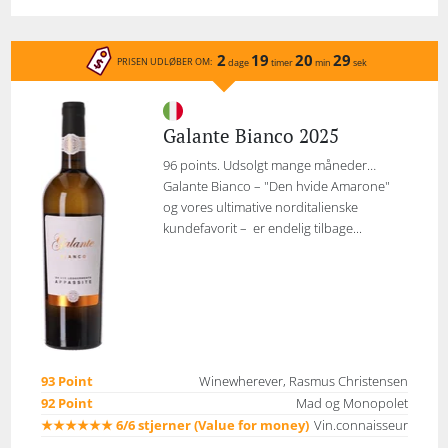
2
19
20
29
PRISEN UDLØBER OM:
dage
timer
min
sek
Galante Bianco 2025
96 points. Udsolgt mange måneder…
Galante Bianco – "Den hvide Amarone"
og vores ultimative norditalienske
kundefavorit – er endelig tilbage...
93 Point
Winewherever, Rasmus Christensen
92 Point
Mad og Monopolet
★★★★★★ 6/6 stjerner (Value for money)
Vin.connaisseur