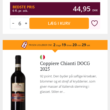
44,95
BEDSTE PRIS
DKK
6 fl. pr. stk.
LÆG I KURV
2
19
20
29
PRISEN UDLØBER OM:
dage
timer
min
sek
Coppiere Chianti DOCG
2025
92 point. Den byder på saftige kirsebær,
blommer og et strejf af krydderier, som
giver masser af italiensk stemning i
glasset. Stilen er...