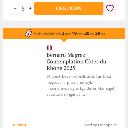
LÆG I KURV
2
19
20
29
PRISEN UDLØBER OM:
dage
timer
min
sek
Bernard Magrez
Contemplation Côtes du
Rhône 2025
91 point. Det er ret vildt, at du kan få så
meget vin til prisen her, dybt
imponerende og ærligt, der er ikke noget
at sætte en finger på. ...
91 Point
Mad og Monopolet