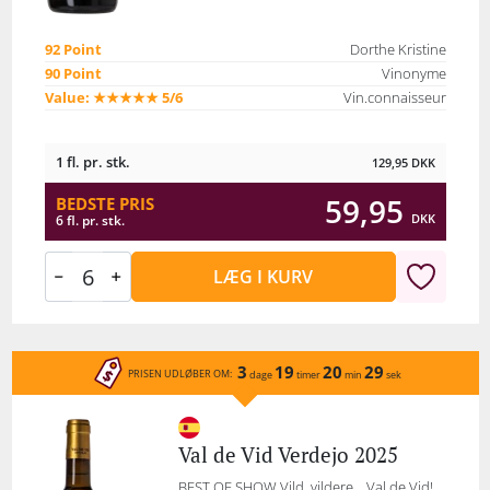
92 Point
Dorthe Kristine
90 Point
Vinonyme
Value: ★★★★★ 5/6
Vin.connaisseur
1 fl. pr. stk.
129,95
DKK
59,95
BEDSTE PRIS
DKK
6 fl. pr. stk.
LÆG I KURV
3
19
20
29
PRISEN UDLØBER OM:
dage
timer
min
sek
Val de Vid Verdejo 2025
BEST OF SHOW Vild, vildere... Val de Vid!