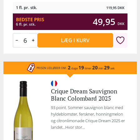
1 fl. pr. stk.
119,95
DKK
49,95
BEDSTE PRIS
DKK
6 fl. pr. stk.
LÆG I KURV
2
19
20
29
PRISEN UDLØBER OM:
dage
timer
min
sek
Crique Dream Sauvignon
Blanc Colombard 2025
93 point. Sommer sauvignon blanc med
hyldeblomster, ferskner, honningmelon
og citronlimonade Crique Dream 2025 er
landet...Hvor stor...