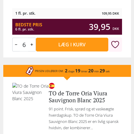
1 fl. pr. stk.
109,95
DKK
39,95
BEDSTE PRIS
DKK
6 fl. pr. stk.
LÆG I KURV
2
19
20
29
PRISEN UDLØBER OM:
dage
timer
min
sek
TO de Torre Oria Viura
Sauvignon Blanc 2025
91 point. Frisk, sprød og et vaskeægte
hverdagskup. TO de Torre Oria Viura
Sauvignon Blanc 2025 er en livlig spansk
hvidvin, der kombinerer...