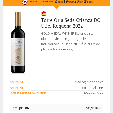
2
19
20
29
PRISEN UDLØBER OM:
dage
timer
min
sek
Torre Oria Seda Crianza DO
Utiel Requena 2022
GOLD MEDAL WINNER Elsker du stor
Rioja-rødvin i den gode, gamle
fadkrydrede Faustino-stil? Så vil du falde
pladask for vores nye,...
91 Point
Mad og Monopolet
91 Point
Dorthe Kristine
GOLD MEDAL WINNER
Mundus Vini
1 fl. pr. stk.
109,95
DKK