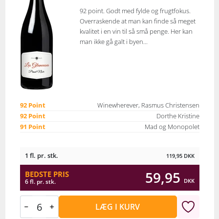
92 point. Godt med fylde og frugtfokus.
Overraskende at man kan finde så meget
kvalitet i en vin til så små penge. Her kan
man ikke gå galt i byen...
92 Point
Winewherever, Rasmus Christensen
92 Point
Dorthe Kristine
91 Point
Mad og Monopolet
1 fl. pr. stk.
119,95
DKK
59,95
BEDSTE PRIS
DKK
6 fl. pr. stk.
LÆG I KURV