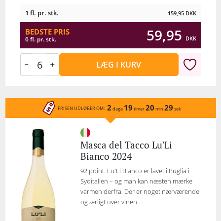
1 fl. pr. stk.
159,95
DKK
59,95
BEDSTE PRIS
DKK
6 fl. pr. stk.
LÆG I KURV
2
19
20
29
PRISEN UDLØBER OM:
dage
timer
min
sek
Masca del Tacco Lu'Li
Bianco 2024
92 point. Lu'Li Bianco er lavet i Puglia i
Syditalien – og man kan næsten mærke
varmen derfra. Der er noget nærværende
og ærligt over vinen....