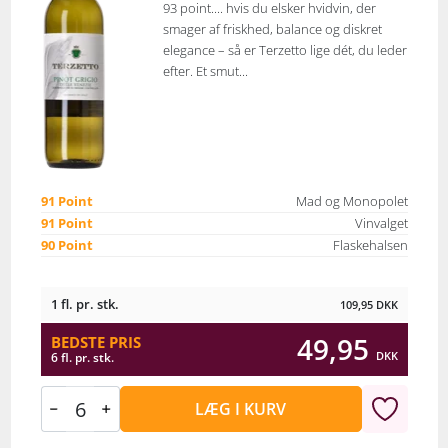
93 point.... hvis du elsker hvidvin, der
smager af friskhed, balance og diskret
elegance – så er Terzetto lige dét, du leder
efter. Et smut...
91 Point
Mad og Monopolet
91 Point
Vinvalget
90 Point
Flaskehalsen
1 fl. pr. stk.
109,95
DKK
49,95
BEDSTE PRIS
DKK
6 fl. pr. stk.
LÆG I KURV