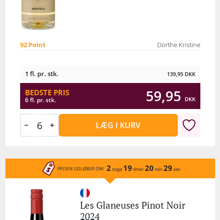
92 Point
Dorthe Kristine
1 fl. pr. stk.
139,95
DKK
59,95
BEDSTE PRIS
DKK
6 fl. pr. stk.
LÆG I KURV
2
19
20
29
PRISEN UDLØBER OM:
dage
timer
min
sek
Les Glaneuses Pinot Noir
2024