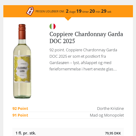
2
19
20
29
PRISEN UDLØBER OM:
dage
timer
min
sek
Coppiere Chardonnay Garda
DOC 2025
92 point. Coppiere Chardonnay Garda
DOC 2025 er som et postkort fra
Gardasøen – lyst, afslappet og med
feriefornemmelse i hvert eneste glas....
92 Point
Dorthe Kristine
91 Point
Mad og Monopolet
1 fl. pr. stk.
79,95
DKK