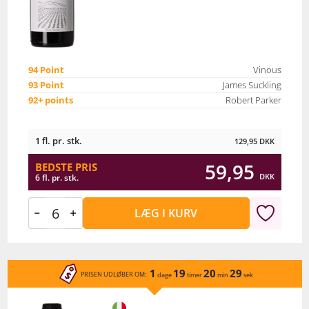
94 Point
Vinous
93 Point
James Suckling
92+ points
Robert Parker
1 fl. pr. stk.
129,95
DKK
59,95
BEDSTE PRIS
DKK
6 fl. pr. stk.
LÆG I KURV
1
19
20
29
PRISEN UDLØBER OM:
dage
timer
min
sek