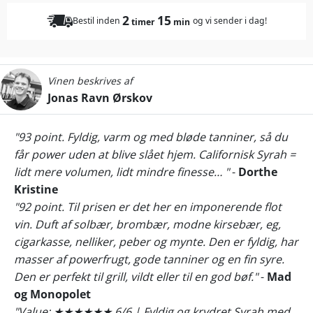
2
15
Bestil inden
og vi sender i dag!
timer
min
Vinen beskrives af
Jonas Ravn Ørskov
"93 point. Fyldig, varm og med bløde tanniner, så du
får power uden at blive slået hjem. Californisk Syrah =
lidt mere volumen, lidt mindre finesse… "
-
Dorthe
Kristine
"92 point. Til prisen er det her en imponerende flot
vin. Duft af solbær, brombær, modne kirsebær, eg,
cigarkasse, nelliker, peber og mynte. Den er fyldig, har
masser af powerfrugt, gode tanniner og en fin syre.
Den er perfekt til grill, vildt eller til en god bøf."
-
Mad
og Monopolet
"Value: ★★★★★★ 6/6 | Fyldig og krydret Syrah med