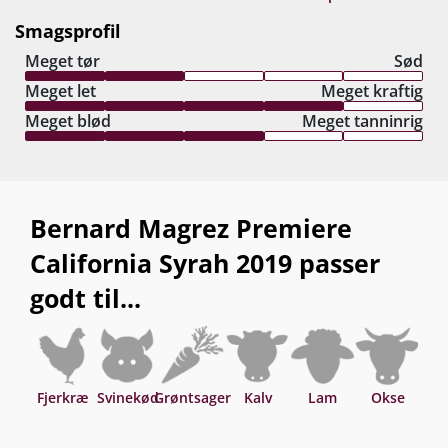
Smagsprofil
Meget tør
Sød
Meget let
Meget kraftig
Meget blød
Meget tanninrig
Bernard Magrez Premiere
California Syrah 2019 passer
godt til...
Fjerkræ
Svinekød
Grøntsager
Kalv
Lam
Okse