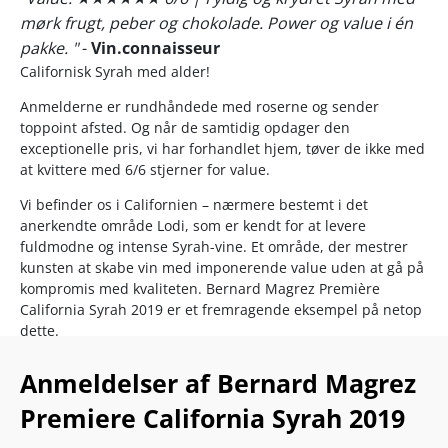
mørk frugt, peber og chokolade. Power og value i én
pakke. "
-
Vin.connaisseur
Californisk Syrah med alder!
Anmelderne er rundhåndede med roserne og sender
toppoint afsted. Og når de samtidig opdager den
exceptionelle pris, vi har forhandlet hjem, tøver de ikke med
at kvittere med 6/6 stjerner for value.
Vi befinder os i Californien – nærmere bestemt i det
anerkendte område Lodi, som er kendt for at levere
fuldmodne og intense Syrah-vine. Et område, der mestrer
kunsten at skabe vin med imponerende value uden at gå på
kompromis med kvaliteten. Bernard Magrez Première
California Syrah 2019 er et fremragende eksempel på netop
dette.
Vinen har fået lov at modne i kælderen i hele 7 år og er nu
Anmeldelser af Bernard Magrez
for alvor begyndt at åbne sig.
Premiere California Syrah 2019
I glasset mødes du af solmoden frugt med noter af
brombær, blåbær og blommer, flot suppleret af krydrede