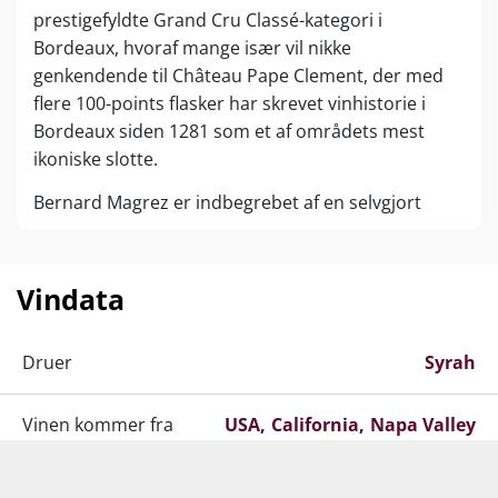
prestigefyldte Grand Cru Classé-kategori i
Bordeaux, hvoraf mange især vil nikke
genkendende til Château Pape Clement, der med
flere 100-points flasker har skrevet vinhistorie i
Bordeaux siden 1281 som et af områdets mest
ikoniske slotte.
Bernard Magrez er indbegrebet af en selvgjort
mand, der har skabt sin succes fra bunden.
Bernard voksede op i trange kår med en streng far,
der allerede smed ham ud af huset, da han var blot
Vindata
tolv år gammel. Det hæmmede imidlertid ikke
Bernards virketrang og der skulle ikke gå længe før
Druer
Syrah
han kastede sig ud i vinhandler-branchen.
Som blot 25-årig startede han sit eget importfirma
Vinen kommer fra
USA
California
Napa Valley
med fokus på whisky og portvin, der skulle vise sig
at blive en kæmpe succes. På det tidspunkt - i
Producent
Bernard Magrez
starten af 1960'erne - var de store supermarkeder