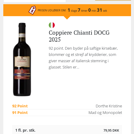
1
7
0
31
PRISEN UDLØBER OM:
dage
timer
min
sek
Coppiere Chianti DOCG
2025
92 point. Den byder på saftige kirsebær,
blommer og et strejf af krydderier, som
giver masser af italiensk stemning i
glasset. Stilen er...
92 Point
Dorthe Kristine
91 Point
Mad og Monopolet
1 fl. pr. stk.
79,95
DKK