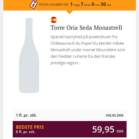
1
7
0
30
PRISEN UDLØBER OM:
dage
timer
min
sek
Torre Oria Seda Monastrell
Spansk topnyhed på powerdruen fra
Châteauneuf-du-Pape! Du kender måske
Monastrell under navnet Mourvédre som
den hedder i vinene fra den franske
prestige-region...
1 fl. pr. stk.
109,95
DKK
59,95
BEDSTE PRIS
DKK
6 fl. pr. stk.