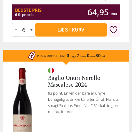
64,95
BEDSTE PRIS
DKK
6 fl. pr. stk.
LÆG I KURV
0
7
0
30
PRISEN UDLØBER OM:
dage
timer
min
sek
Baglio Onuri Nerello
Mascalese 2024
93 point. En vin der bare er uhyre
behagelig at drikke tår efter tår af. Har du
smagt Siciliens Pinot Noir? Så skal du gøre
det nu, for den...