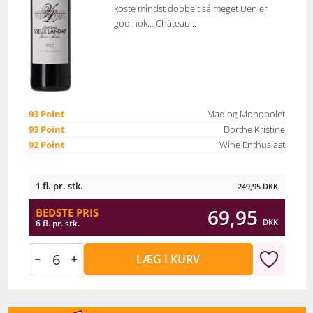
koste mindst dobbelt så meget Den er
god nok… Château...
93 Point
Mad og Monopolet
93 Point
Dorthe Kristine
92 Point
Wine Enthusiast
1 fl. pr. stk.
249,95
DKK
69,95
BEDSTE PRIS
DKK
6 fl. pr. stk.
LÆG I KURV