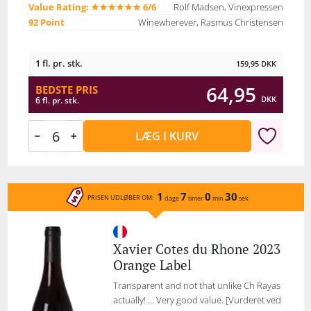
Value Rating: ★★★★★★ 6/6
Rolf Madsen, Vinexpressen
92 Point
Winewherever, Rasmus Christensen
1 fl. pr. stk.
159,95
DKK
64,95
BEDSTE PRIS
DKK
6 fl. pr. stk.
LÆG I KURV
1
7
0
30
PRISEN UDLØBER OM:
dage
timer
min
sek
Xavier Cotes du Rhone 2023
Orange Label
Transparent and not that unlike Ch Rayas
actually! ... Very good value. [Vurderet ved