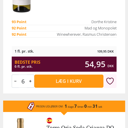
93 Point
Dorthe Kristine
92 Point
Mad og Monopolet
92 Point
Winewherever, Rasmus Christensen
1 fl. pr. stk.
109,95
DKK
54,95
BEDSTE PRIS
DKK
6 fl. pr. stk.
LÆG I KURV
1
7
0
31
PRISEN UDLØBER OM:
dage
timer
min
sek
Torre Oria Seda Crianza DO