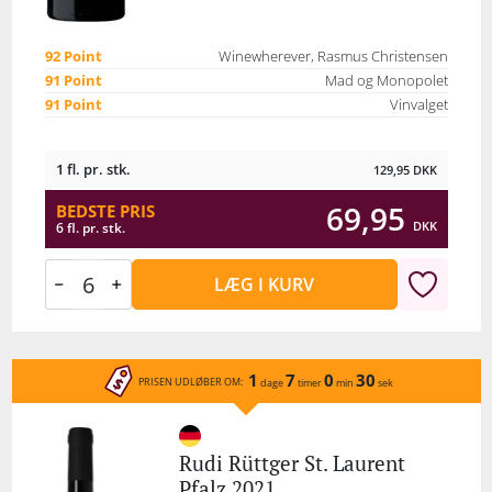
92 Point
Winewherever, Rasmus Christensen
91 Point
Mad og Monopolet
91 Point
Vinvalget
1 fl. pr. stk.
129,95
DKK
69,95
BEDSTE PRIS
DKK
6 fl. pr. stk.
LÆG I KURV
1
7
0
30
PRISEN UDLØBER OM:
dage
timer
min
sek
Rudi Rüttger St. Laurent
Pfalz 2021