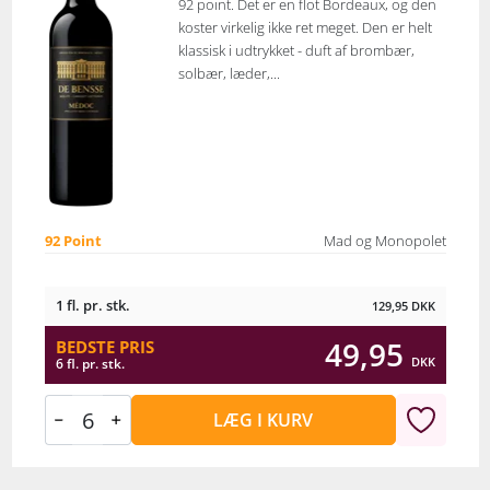
92 point. Det er en flot Bordeaux, og den
koster virkelig ikke ret meget. Den er helt
klassisk i udtrykket - duft af brombær,
solbær, læder,...
92 Point
Mad og Monopolet
1 fl. pr. stk.
129,95
DKK
49,95
BEDSTE PRIS
DKK
6 fl. pr. stk.
LÆG I KURV