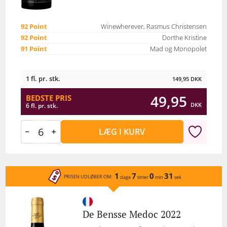
92 Point
Winewherever, Rasmus Christensen
92 Point
Dorthe Kristine
91 Point
Mad og Monopolet
1 fl. pr. stk.
149,95
DKK
49,95
BEDSTE PRIS
DKK
6 fl. pr. stk.
LÆG I KURV
1
7
0
31
PRISEN UDLØBER OM:
dage
timer
min
sek
De Bensse Medoc 2022