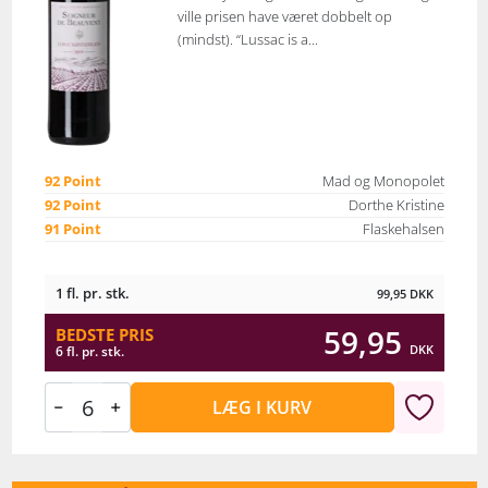
ville prisen have været dobbelt op
(mindst). “Lussac is a...
92 Point
Mad og Monopolet
92 Point
Dorthe Kristine
91 Point
Flaskehalsen
1 fl. pr. stk.
99,95
DKK
59,95
BEDSTE PRIS
DKK
6 fl. pr. stk.
LÆG I KURV