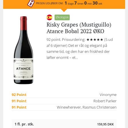
1
7
0
30
PRISEN UDLØBER OM:
dage
timer
min
sek
Økologisk
Risky Grapes (Mustiguillo)
Atance Bobal 2022 ØKO
92 point. Prisvurdering: ★★★★★ (5 ud
af 6 stjerner) Det er råt og elegant på
samme tid, og den har en friskhed der
løfter enormt – et...
92 Point
Vinonyme
91 Point
Robert Parker
91 Point
Winewherever, Rasmus Christensen
1 fl. pr. stk.
159,95
DKK