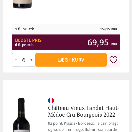
1 fl. pr. stk.
159,95
DKK
69,95
BEDSTE PRIS
DKK
6 fl. pr. stk.
LÆG I KURV
Château Vieux Landat Haut-
Médoc Cru Bourgeois 2022
93 point. Klassisk Bordeaux i alt sin pragt
og vælde ... en meget flot vin, som burde