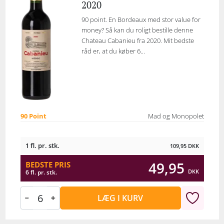
2020
90 point. En Bordeaux med stor value for
money? Så kan du roligt bestille denne
Chateau Cabanieu fra 2020. Mit bedste
råd er, at du køber 6...
90 Point
Mad og Monopolet
1 fl. pr. stk.
109,95
DKK
49,95
BEDSTE PRIS
DKK
6 fl. pr. stk.
LÆG I KURV