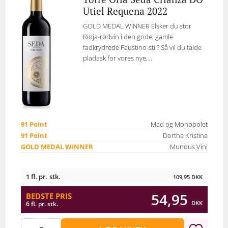
Utiel Requena 2022
GOLD MEDAL WINNER Elsker du stor
Rioja-rødvin i den gode, gamle
fadkrydrede Faustino-stil? Så vil du falde
pladask for vores nye,...
91 Point
Mad og Monopolet
91 Point
Dorthe Kristine
GOLD MEDAL WINNER
Mundus Vini
1 fl. pr. stk.
109,95
DKK
54,95
BEDSTE PRIS
DKK
6 fl. pr. stk.