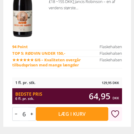
£18 ~155 DKK] Jancis Robinson – en af
verdens største...
94 Point
Flaskehalsen
TOP 5: RØDVIN UNDER 150,-
Flaskehalsen
★★★★★★ 6/6 – Kvaliteten overgår
Flaskehalsen
tilbudsprisen med mange længder
1 fl. pr. stk.
129,95
DKK
64,95
BEDSTE PRIS
DKK
6 fl. pr. stk.
LÆG I KURV