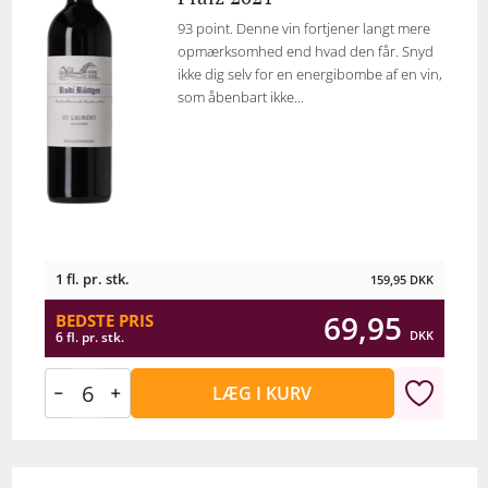
93 point. Denne vin fortjener langt mere
opmærksomhed end hvad den får. Snyd
ikke dig selv for en energibombe af en vin,
som åbenbart ikke...
1 fl. pr. stk.
159,95
DKK
69,95
BEDSTE PRIS
DKK
6 fl. pr. stk.
LÆG I KURV