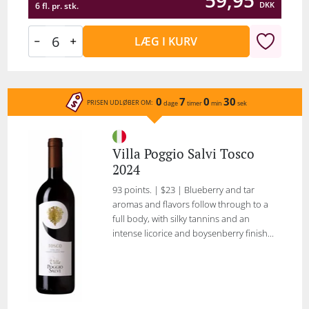
59,95
DKK
6 fl. pr. stk.
LÆG I KURV
0
7
0
30
PRISEN UDLØBER OM:
dage
timer
min
sek
Villa Poggio Salvi Tosco
2024
93 points. | $23 | Blueberry and tar
aromas and flavors follow through to a
full body, with silky tannins and an
intense licorice and boysenberry finish...