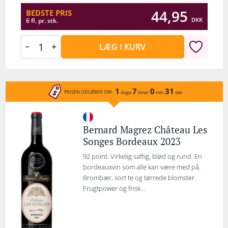
44,95
BEDSTE PRIS
DKK
6 fl. pr. stk.
LÆG I KURV
1
7
0
31
PRISEN UDLØBER OM:
dage
timer
min
sek
Bernard Magrez Château Les
Songes Bordeaux 2023
92 point. Virkelig saftig, blød og rund. En
bordeauxvin som alle kan være med på.
Brombær, sort te og tørrede blomster.
Frugtpower og frisk...