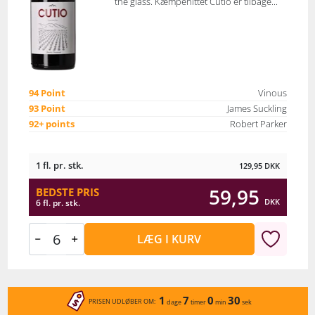
the glass. Kæmpehittet Cutio er tilbage...
94 Point
Vinous
93 Point
James Suckling
92+ points
Robert Parker
1 fl. pr. stk.
129,95
DKK
59,95
BEDSTE PRIS
DKK
6 fl. pr. stk.
LÆG I KURV
1
7
0
30
PRISEN UDLØBER OM:
dage
timer
min
sek