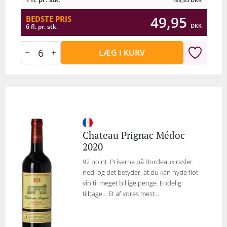
49,95
BEDSTE PRIS
DKK
6 fl. pr. stk.
LÆG I KURV
Chateau Prignac Médoc
2020
92 point. Priserne på Bordeaux rasler
ned, og det betyder, at du kan nyde flot
vin til meget billige penge. Endelig
tilbage… Et af vores mest...