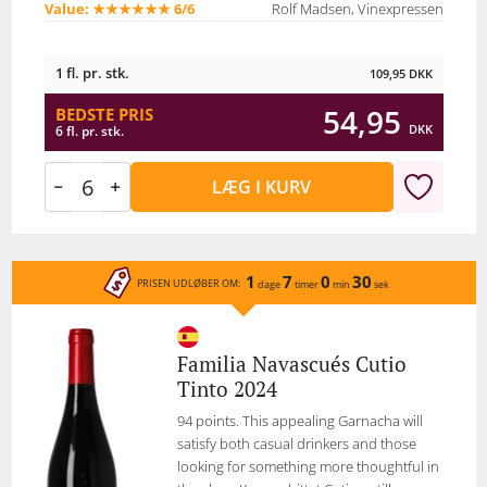
Value: ★★★★★★ 6/6
Rolf Madsen, Vinexpressen
1 fl. pr. stk.
109,95
DKK
54,95
BEDSTE PRIS
DKK
6 fl. pr. stk.
LÆG I KURV
1
7
0
30
PRISEN UDLØBER OM:
dage
timer
min
sek
Familia Navascués Cutio
Tinto 2024
94 points. This appealing Garnacha will
satisfy both casual drinkers and those
looking for something more thoughtful in