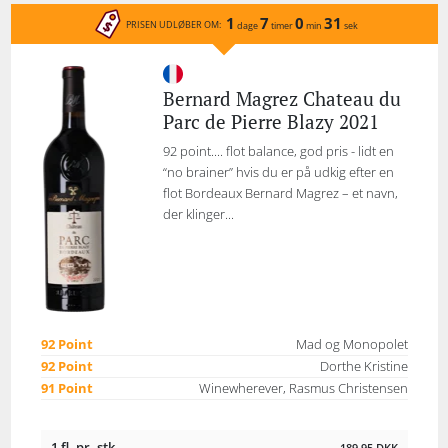
1
7
0
31
PRISEN UDLØBER OM:
dage
timer
min
sek
Bernard Magrez Chateau du
Parc de Pierre Blazy 2021
92 point.... flot balance, god pris - lidt en
“no brainer” hvis du er på udkig efter en
flot Bordeaux Bernard Magrez – et navn,
der klinger...
92 Point
Mad og Monopolet
92 Point
Dorthe Kristine
91 Point
Winewherever, Rasmus Christensen
1 fl. pr. stk.
189,95
DKK