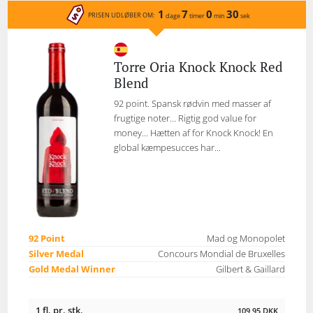
1
7
0
30
PRISEN UDLØBER OM:
dage
timer
min
sek
Torre Oria Knock Knock Red
Blend
92 point. Spansk rødvin med masser af
frugtige noter… Rigtig god value for
money... Hætten af for Knock Knock! En
global kæmpesucces har...
92 Point
Mad og Monopolet
Silver Medal
Concours Mondial de Bruxelles
Gold Medal Winner
Gilbert & Gaillard
1 fl. pr. stk.
109,95
DKK