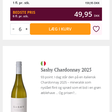
1 fl. pr. stk.
159,95
DKK
49,95
BEDSTE PRIS
DKK
6 fl. pr. stk.
LÆG I KURV
Sashy Chardonnay 2025
93 point. I dag står den på en italiensk
Chardonnay 2025 – mineralsk som
nyslået flint og sprød som et bid i en grøn
æblehave ... Og prisen?...