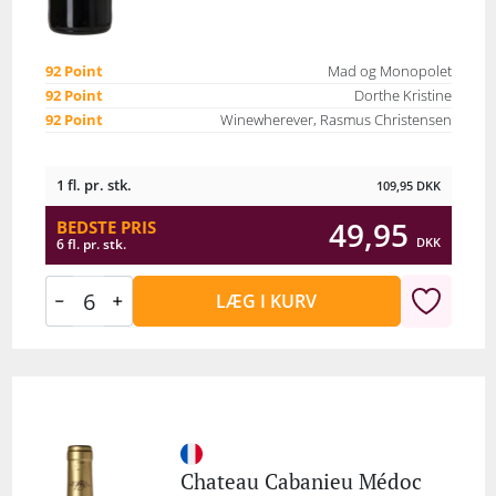
92 Point
Mad og Monopolet
92 Point
Dorthe Kristine
92 Point
Winewherever, Rasmus Christensen
1 fl. pr. stk.
109,95
DKK
49,95
BEDSTE PRIS
DKK
6 fl. pr. stk.
LÆG I KURV
Chateau Cabanieu Médoc