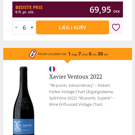
69,95
BEDSTE PRIS
DKK
6 fl. pr. stk.
LÆG I KURV
1
7
0
30
PRISEN UDLØBER OM:
dage
timer
min
sek
Xavier Ventoux 2022
"96 points. Extraordinary" – Robert
Parker Vintage Chart (årgangsskema,
Sydrhône 2022) "96 points. Superb" –
Wine Enthusiast Vintage Chart...