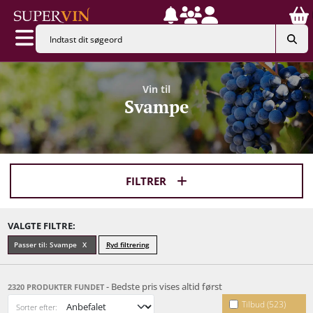
Vin til
Svampe
FILTRER
VALGTE FILTRE:
Passer til: Svampe
Ryd filtrering
- Bedste pris vises altid først
2320 PRODUKTER FUNDET
Tilbud (523)
Sorter efter: