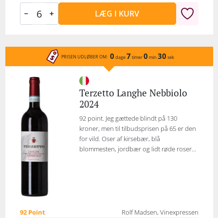
LÆG I KURV
0
7
0
30
PRISEN UDLØBER OM:
dage
timer
min
sek
Terzetto Langhe Nebbiolo
2024
92 point. Jeg gættede blindt på 130
kroner, men til tilbudsprisen på 65 er den
for vild. Oser af kirsebær, blå
blommesten, jordbær og lidt røde roser...
92 Point
Rolf Madsen, Vinexpressen