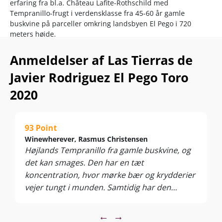
erfaring fra bl.a. Château Lafite-Rothschild med
Tempranillo-frugt i verdensklasse fra 45-60 år gamle
buskvine på parceller omkring landsbyen El Pego i 720
meters højde.
I kælderen forkæler Javier sin lækre rødvin med ekstra
Anmeldelser af Las Tierras de
smagsdybde og suveræn spansk spiciness ved 12 måneder
lang modning på 2-3 år gamle franske og amerikanske
Javier Rodriguez El Pego Toro
barriquefade.
2020
Klasse fornægter sig ikke…”Las Tierras” er og bliver toppen
af kransekagen fra Bodegas Rodriguez Sanzo, der er kåret
som ”Spaniens bedste” af Vivir el Vino, mens World
93 Point
Association of Journalists and Writers of Wines and Spirits
Winewherever, Rasmus Christensen
har haft samme vinhus på sin TOP100 over verdens bedst
Højlands Tempranillo fra gamle buskvine, og
anmeldte.
det kan smages. Den har en tæt
Her får fans af stor Ribera del Duero virkelig ekstra spansk
koncentration, hvor mørke bær og krydderier
krudt og krydderi… for længt færre kroner!
vejer tungt i munden. Samtidig har den
Nyd den til lam, saftige steaks, BBQ, vildtkød, gris, fyldige
masser af frugt og fylde som bliver fulgt til
pastaretter, kraftige tapas, simremad og modne oste. Servér
dørs af en kontant syre. Her får man virkelig
←
→
ved 16-18°C.