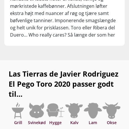
mørkristede kaffebønner. Afslutningen løfter
ekstra højt med nuancer af røg og tjære samt
bøfvenlige tanniner. Imponerende smagslængde
og helt unik for prisklassen. Toro eller Ribera del
Duero… Who really cares? Så længe der som her
er World Class Tempranillo i glasset! Drik nu, eller
gem +15 år fra høståret.
Las Tierras de Javier Rodriguez
El Pego Toro 2020 passer godt
til...
Grill
Svinekød
Hygge
Kalv
Lam
Okse
Asi