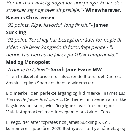
Her får man virkelig noget for sine penge. En vin der
strækker sig højt over sit prisleje."
-
Winewherever,
Rasmus Christensen
"92 points. Ripe, flavorful, long finish."
-
James
Suckling
"92 point. Toro! Jeg har besøgt området for nogle år
siden - de laver kongevin til fornuftige penge - fx
denne Las Tierras de Javier på 100% Tempranillo."
-
Mad og Monopolet
"A name to follow"
-
Sarah Jane Evans MW
Til en brøkdel af prisen for tilsvarende Ribera del Duero…
Absolut topkøb Spaniens bedste winemaker!
Bid mærke i den perfekte årgang og bid mærke i navnet
Las
Tierras de Javier Rodriguez
… Det her er miniserien af unikke
flagskibsvine, som Javier Rogriguez laver fra sine egne
”Estate-topmarker” med tudsegamle buskvine i Toro.
El Pego, der atter toprates hos James Suckling & Co.,
kombinerer i jubelåret 2020 Rodriguez’ særlige håndelag og