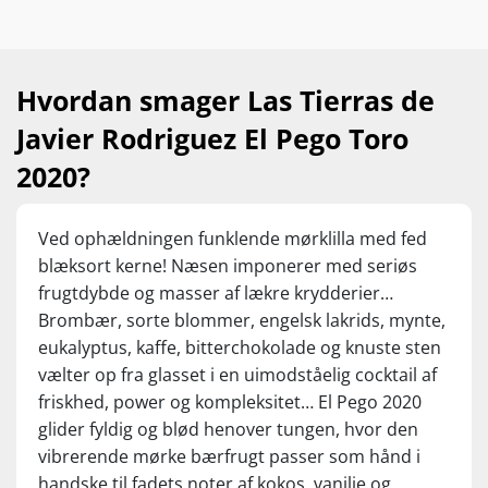
noget for sine penge. En vin der strækker sig
højt over sit prisleje.
Hvordan smager Las Tierras de
Javier Rodriguez El Pego Toro
2020?
Ved ophældningen funklende mørklilla med fed
blæksort kerne! Næsen imponerer med seriøs
frugtdybde og masser af lækre krydderier…
Brombær, sorte blommer, engelsk lakrids, mynte,
eukalyptus, kaffe, bitterchokolade og knuste sten
vælter op fra glasset i en uimodståelig cocktail af
friskhed, power og kompleksitet… El Pego 2020
glider fyldig og blød henover tungen, hvor den
vibrerende mørke bærfrugt passer som hånd i
handske til fadets noter af kokos, vanilje og