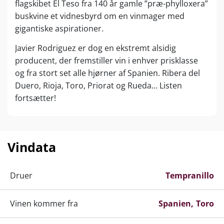
flagskibet El Teso fra 140 år gamle ”præ-phylloxera”
buskvine et vidnesbyrd om en vinmager med
gigantiske aspirationer.
Javier Rodriguez er dog en ekstremt alsidig
producent, der fremstiller vin i enhver prisklasse
og fra stort set alle hjørner af Spanien. Ribera del
Duero, Rioja, Toro, Priorat og Rueda... Listen
fortsætter!
Javier etablerer sit vinhus Rodriguez Sanzo i 2003.
Med streng fokus på kvalitet, terroir, økologi,
biodynamik og bæredygtighed kan han allerede ti
Vindata
år senere lade sig fejre som ’’Spaniens bedste
vinhus’’ af Vivir el Vino. Og succesen er ikke
Druer
Tempranillo
tilfældig.
Rodriguez har studeret ved UC Davis i Californien,
Vinen kommer fra
Spanien
Toro
og hans ekspertise inden for jordbundsanalyse har