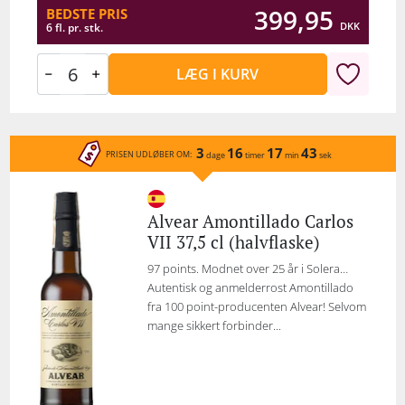
399,95
BEDSTE PRIS
DKK
6 fl. pr. stk.
LÆG I KURV
3
16
17
43
PRISEN UDLØBER OM:
dage
timer
min
sek
Alvear Amontillado Carlos
VII 37,5 cl (halvflaske)
97 points. Modnet over 25 år i Solera…
Autentisk og anmelderrost Amontillado
fra 100 point-producenten Alvear! Selvom
mange sikkert forbinder...