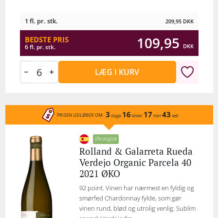
1 fl. pr. stk.
209,95
DKK
109,95
BEDSTE PRIS
DKK
6 fl. pr. stk.
LÆG I KURV
3
16
17
43
PRISEN UDLØBER OM:
dage
timer
min
sek
Økologisk
Rolland & Galarreta Rueda
Verdejo Organic Parcela 40
2021 ØKO
92 point. Vinen har nærmest en fyldig og
smørfed Chardonnay fylde, som gør
vinen rund, blød og utrolig venlig. Sublim