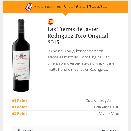
3
16
17
43
PRISEN UDLØBER OM:
dage
timer
min
sek
Las Tierras de Javier
Rodriguez Toro Original
2015
93 point. Blodig, koncentreret og
særdeles kraftfuld. Toro Original var
vinen, som overbeviste os om at vi bare
måtte handle med Javier Rodriguez...
94 Point
Guía Vinos y Aceites
93 Point
Guia de Vinos ABC
93 Point
Vivir el Vino
1 fl. pr. stk.
279,95
DKK