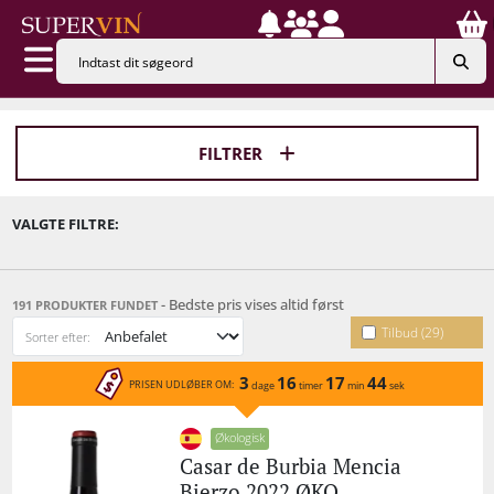
FILTRER
VALGTE FILTRE:
- Bedste pris vises altid først
191 PRODUKTER FUNDET
Tilbud (29)
Sorter efter:
3
16
17
44
PRISEN UDLØBER OM:
dage
timer
min
sek
Økologisk
Casar de Burbia Mencia
Bierzo 2022 ØKO