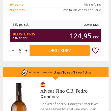
94 point
Vivir el Vino
93 points.
Best Italian Wines Annuario
1 fl. pr. stk.
209,95
DKK
124,95
BEDSTE PRIS
DKK
6 fl. pr. stk.
LÆG I KURV
3
16
17
43
PRISEN UDLØBER OM:
dage
timer
min
sek
Alvear Fino C.B. Pedro
Ximénez
Hooked på sherry? Bodegas Alvear laver
de helt samme typer af vine, men uden