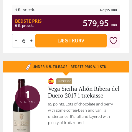
1 fl. pr. stk.
679,95
DKK
579,95
BEDSTE PRIS
DKK
6 fl. pr. stk.
LÆG I KURV
UNDER 6 fl. TILBAGE - BEDSTE PRIS V. 1 STK.
Trækasse
Vega Sicilia Alión Ribera del
1
Duero 2017 i trækasse
STK. PRIS
95 points. Lots of chocolate and berry
with some coffee-bean and vanilla
undertones. It’s full and layered with
plenty of fruit, round...