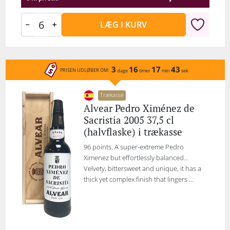
LÆG I KURV
3
16
17
43
PRISEN UDLØBER OM:
dage
timer
min
sek
Trækasse
Alvear Pedro Ximénez de
Sacristia 2005 37,5 cl
(halvflaske) i trækasse
96 points. A super-extreme Pedro
Ximenez but effortlessly balanced...
Velvety, bittersweet and unique, it has a
thick yet complex finish that lingers ...