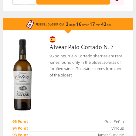
3
16
17
43
PRISEN UDLØBER OM:
dage
timer
min
sek
Alvear Palo Cortado N. 7
95 points. “Palo Cortado sherries are rare
wines found only in the oldest soleras of
fortified wines. This wine comes from one
of the oldest...
95 Point
Guia Peñin
94 Point
Vinous
93 Point
James Suckling