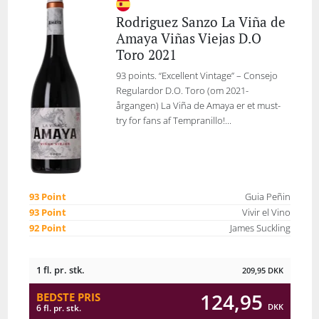
Rodriguez Sanzo La Viña de
Amaya Viñas Viejas D.O
Toro 2021
93 points. “Excellent Vintage” – Consejo
Regulardor D.O. Toro (om 2021-
årgangen) La Viña de Amaya er et must-
try for fans af Tempranillo!...
93 Point
Guia Peñin
93 Point
Vivir el Vino
92 Point
James Suckling
1 fl. pr. stk.
209,95
DKK
124,95
BEDSTE PRIS
DKK
6 fl. pr. stk.