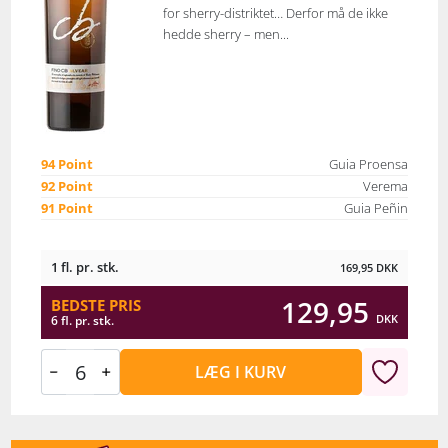
for sherry-distriktet… Derfor må de ikke
hedde sherry – men...
94 Point
Guia Proensa
92 Point
Verema
91 Point
Guia Peñin
1 fl. pr. stk.
169,95
DKK
129,95
BEDSTE PRIS
DKK
6 fl. pr. stk.
LÆG I KURV