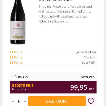
91 points. Mixed berry fruit, violets and
wild herbs on the nose. It’s medium- to
full-bodied with excellent freshness
Nyhed hos Supervin!...
91 Point
James Suckling
91 Point
Tim Atkin
90 Point
Guia Peñin
1 fl. pr. stk.
179,95
DKK
99,95
BEDSTE PRIS
DKK
6 fl. pr. stk.
LÆG I KURV