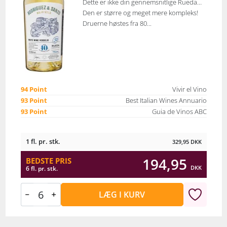
Dette er ikke din gennemsnitlige Rueda…
Den er større og meget mere kompleks!
Druerne høstes fra 80...
94 Point
Vivir el Vino
93 Point
Best Italian Wines Annuario
93 Point
Guia de Vinos ABC
1 fl. pr. stk.
329,95
DKK
194,95
BEDSTE PRIS
DKK
6 fl. pr. stk.
LÆG I KURV