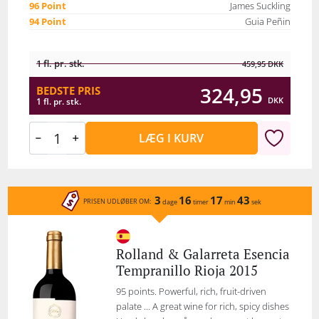
96 Point
James Suckling
94 Point
Guia Peñin
1 fl. pr. stk.
459,95
DKK
324,95
BEDSTE PRIS
DKK
1 fl. pr. stk.
LÆG I KURV
3
16
17
43
PRISEN UDLØBER OM:
dage
timer
min
sek
Rolland & Galarreta Esencia
Tempranillo Rioja 2015
95 points. Powerful, rich, fruit-driven
palate ... A great wine for rich, spicy dishes