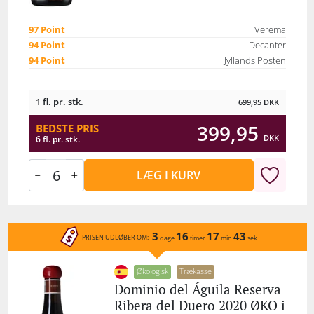
97 Point
Verema
94 Point
Decanter
94 Point
Jyllands Posten
1 fl. pr. stk.
699,95
DKK
399,95
BEDSTE PRIS
DKK
6 fl. pr. stk.
LÆG I KURV
3
16
17
43
PRISEN UDLØBER OM:
dage
timer
min
sek
Økologisk
Trækasse
Dominio del Águila Reserva
Ribera del Duero 2020 ØKO i