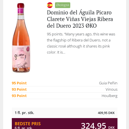
Økologisk
Dominio del Águila Picaro
Clarete Viñas Viejas Ribera
del Duero 2023 ØKO
95 points. “Many years ago, this wine was
the flagship of Ribera del Duero, not a
classic rosé although it shares its pink
color. It is...
95 Point
Guia Peñin
93 Point
Vinous
93 Point
Houlberg
1 fl. pr. stk.
409,95
DKK
324,95
BEDSTE PRIS
DKK
6 fl. pr. stk.