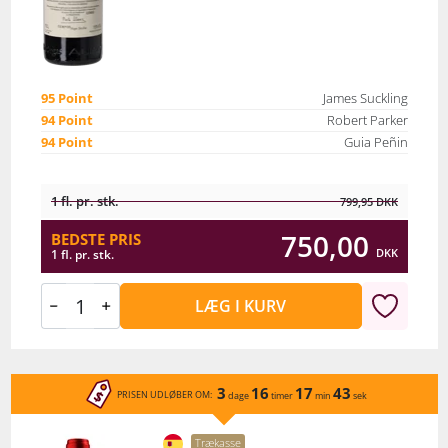
95 Point
James Suckling
94 Point
Robert Parker
94 Point
Guia Peñin
1 fl. pr. stk.
799,95
DKK
750,00
BEDSTE PRIS
DKK
1 fl. pr. stk.
LÆG I KURV
3
16
17
43
PRISEN UDLØBER OM:
dage
timer
min
sek
Trækasse