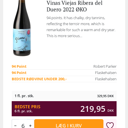
Vinas Viejas Ribera del
Duero 2022 ØKO
94 points. It has chalky, dry tannins,
reflecting the terroir more, which is
remarkable for such a warm and dry year.
This is more serious...
94 Point
Robert Parker
94 Point
Flaskehalsen
BEDSTE RØDVINE UNDER 200,-
Flaskehalsen
1 fl. pr. stk.
329,95
DKK
219,95
BEDSTE PRIS
DKK
6 fl. pr. stk.
LÆG I KURV