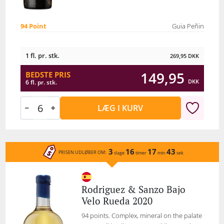
94 Point
Guia Peñin
1 fl. pr. stk.
269,95
DKK
149,95
BEDSTE PRIS
DKK
6 fl. pr. stk.
LÆG I KURV
3
16
17
43
PRISEN UDLØBER OM:
dage
timer
min
sek
Rodriguez & Sanzo Bajo
Velo Rueda 2020
94 points. Complex, mineral on the palate