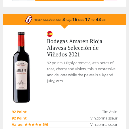
3
16
17
43
PRISEN UDLØBER OM:
dage
timer
min
sek
Bodegas Amaren Rioja
Alavesa Selección de
Viñedos 2021
92 points. Highly aromatic, with notes of
rose, cherry and violets, this is expressive
and delicate while the palate is silky and
juicy, with...
92 Point
Tim Atkin
92 Point
Vin.connaisseur
Value: ★★★★★ 5/6
Vin.connaisseur