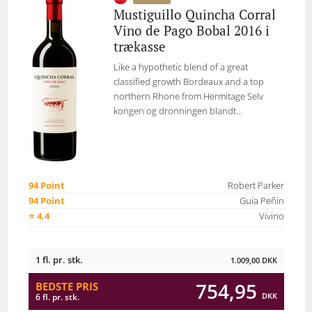
Mustiguillo Quincha Corral
Vino de Pago Bobal 2016 i
trækasse
Like a hypothetic blend of a great
classified growth Bordeaux and a top
northern Rhone from Hermitage Selv
kongen og dronningen blandt...
94 Point
Robert Parker
94 Point
Guia Peñin
⭐ 4,4
Vivino
1 fl. pr. stk.
1.009,00
DKK
754,95
BEDSTE PRIS
DKK
6 fl. pr. stk.