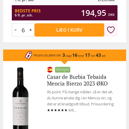
194,95
BEDSTE PRIS
DKK
6 fl. pr. stk.
LÆG I KURV
3
16
17
43
PRISEN UDLØBER OM:
dage
timer
min
sek
Økologisk
Casar de Burbia Tebaida
Mencia Bierzo 2023 ØKO
95 point. På mange måder, så er det alt,
du kunne ønske dig i en Mencia vin, og
det er et knaldgodt tilbud. Prisvurdering:
★★★★★★ 6/6...