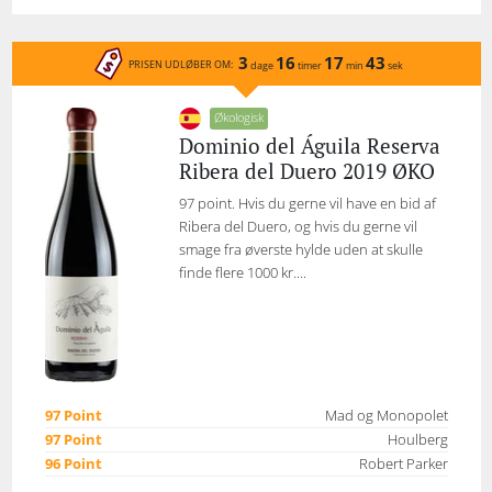
3
16
17
43
PRISEN UDLØBER OM:
dage
timer
min
sek
Økologisk
Dominio del Águila Reserva
Ribera del Duero 2019 ØKO
97 point. Hvis du gerne vil have en bid af
Ribera del Duero, og hvis du gerne vil
smage fra øverste hylde uden at skulle
finde flere 1000 kr....
97 Point
Mad og Monopolet
97 Point
Houlberg
96 Point
Robert Parker