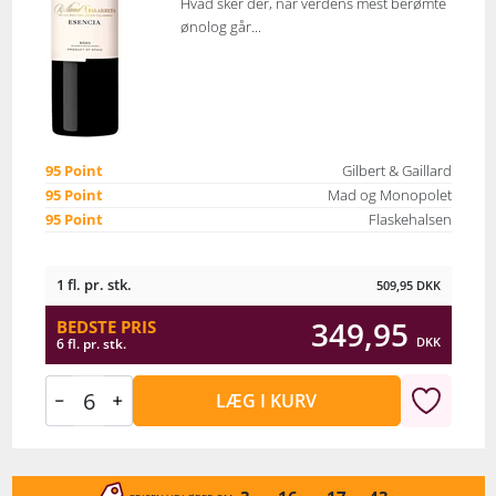
Hvad sker der, når verdens mest berømte
ønolog går...
95 Point
Gilbert & Gaillard
95 Point
Mad og Monopolet
95 Point
Flaskehalsen
1 fl. pr. stk.
509,95
DKK
349,95
BEDSTE PRIS
DKK
6 fl. pr. stk.
LÆG I KURV