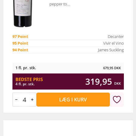
pepper to...
97 Point
Decanter
95 Point
Vivir el Vino
94 Point
James Suckling
1 fl. pr. stk.
679,95
DKK
319,95
BEDSTE PRIS
DKK
4 fl. pr. stk.
LÆG I KURV