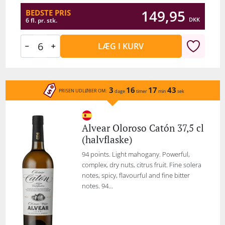
149,95
BEDSTE PRIS
DKK
6 fl. pr. stk.
LÆG I KURV
3
16
17
43
PRISEN UDLØBER OM:
dage
timer
min
sek
Alvear Oloroso Catón 37,5 cl
(halvflaske)
94 points. Light mahogany. Powerful,
complex, dry nuts, citrus fruit. Fine solera
notes, spicy, flavourful and fine bitter
notes. 94...