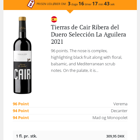
3
16
17
43
PRISEN UDLØBER OM:
dage
timer
min
sek
Tierras de Cair Ribera del
Duero Selección La Aguilera
2021
96 points. The nose is complex,
highlighting black fruit along with floral,
balsamic, and Mediterranean scrub
notes. On the palate, it is...
96 Point
Verema
94 Point
Decanter
94 Point
Mad og Monopolet
1 fl. pr. stk.
309,95
DKK