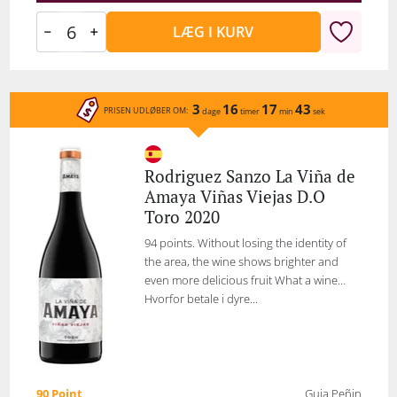
LÆG I KURV
3
16
17
43
PRISEN UDLØBER OM:
dage
timer
min
sek
Rodriguez Sanzo La Viña de
Amaya Viñas Viejas D.O
Toro 2020
94 points. Without losing the identity of
the area, the wine shows brighter and
even more delicious fruit What a wine…
Hvorfor betale i dyre...
90 Point
Guia Peñin