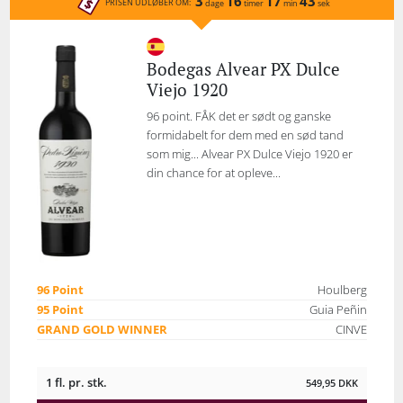
3
16
17
43
PRISEN UDLØBER OM:
dage
timer
min
sek
Bodegas Alvear PX Dulce
Viejo 1920
96 point. FÅK det er sødt og ganske
formidabelt for dem med en sød tand
som mig... Alvear PX Dulce Viejo 1920 er
din chance for at opleve...
96 Point
Houlberg
95 Point
Guia Peñin
GRAND GOLD WINNER
CINVE
1 fl. pr. stk.
549,95
DKK