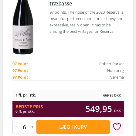
trækasse
97 points. The nose of the 2020 Reserva is
beautiful, perfumed and floral, showy and
expressive, really open. It has to be
among the best vintages for Reserva...
97 Point
Robert Parker
97 Point
Houlberg
97 Point
Verema
1 fl. pr. stk.
669,95
DKK
549,95
BEDSTE PRIS
DKK
6 fl. pr. stk.
LÆG I KURV