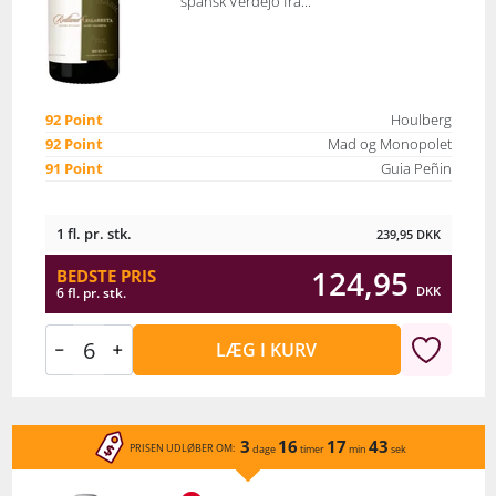
spansk Verdejo fra...
92 Point
Houlberg
92 Point
Mad og Monopolet
91 Point
Guia Peñin
1 fl. pr. stk.
239,95
DKK
124,95
BEDSTE PRIS
DKK
6 fl. pr. stk.
LÆG I KURV
3
16
17
43
PRISEN UDLØBER OM:
dage
timer
min
sek