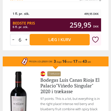
1 fl. pr. stk.
499,95
DKK
259,95
BEDSTE PRIS
DKK
6 fl. pr. stk.
LÆG I KURV
3
16
17
43
PRISEN UDLØBER OM:
dage
timer
min
sek
Trækasse
Bodegas Luis Canas Rioja El
Palacio"Viñedo Singular"
2020 i trækasse
97 points. This is a lot, but everything is in
the right place! Intense red berry and
blueberry fruit combine with spicy black