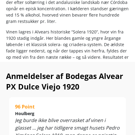
der efter soltørring i det andalusiske landskab nær Córdoba
opnår en episk koncentration. I kælderen standser gæringen
ved 15 % alkohol, hvorved vinen bevarer flere hundrede
gram restsukker pr. liter.
Vinen lagres i Alvears historiske “Solera 1920”, hvor vin fra
1920 stadig indgår. Her blandes gamle og yngre årgange
løbende i et klassisk solera- og criadera-system. De ældste
fade ligger nederst, og når der tappes vin herfra, fyldes der
op med vin fra den næste række – og så videre. Resultatet er
en multi-vintage dessertvin med en unik balance mellem
friskhed, dybde og kompleksitet.
Anmeldelser af Bodegas Alvear
Servér den som en dessert i sig selv eller til chokolade,
PX Dulce Viejo 1920
frugttærter, is og blåskimmeloste. For at få den fulde
smagsoplevelse anbefaler Alvears kældermestre dig at nyde
vinen ved moderat afkølede 10-12°C.
96 Point
Houlberg
Jeg burde ikke blive overrasket af vinen i
glasset ... jeg har tidligere smagt husets Pedro