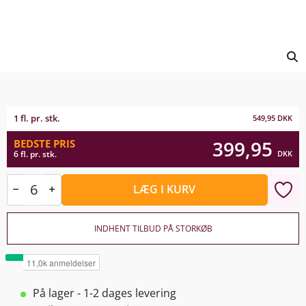
1 fl. pr. stk.
549,95
DKK
399,95
BEDSTE PRIS
DKK
6 fl. pr. stk.
LÆG I KURV
INDHENT TILBUD PÅ STORKØB
På lager - 1-2 dages levering