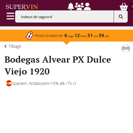
0
12
51
59
PRISEN UDLØBER OM:
dage
timer
min
sek
Tilbage
Bodegas Alvear PX Dulce
Viejo 1920
Spanien, Andalusien
15% alk.
75 cl