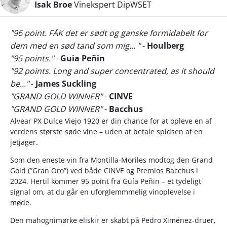
Isak Broe
Vinekspert DipWSET
"96 point. FÅK det er sødt og ganske formidabelt for
dem med en sød tand som mig... "
-
Houlberg
"95 points."
-
Guia Peñin
"92 points. Long and super concentrated, as it should
be..."
-
James Suckling
"GRAND GOLD WINNER"
-
CINVE
"GRAND GOLD WINNER"
-
Bacchus
Alvear PX Dulce Viejo 1920 er din chance for at opleve en af
verdens største søde vine – uden at betale spidsen af en
jetjager.
Som den eneste vin fra Montilla-Moriles modtog den Grand
Gold (”Gran Oro”) ved både CINVE og Premios Bacchus i
2024. Hertil kommer 95 point fra Guía Peñin – et tydeligt
signal om, at du går en uforglemmmelig vinoplevelse i
møde.
Den mahognimørke eliskir er skabt på Pedro Ximénez-druer,