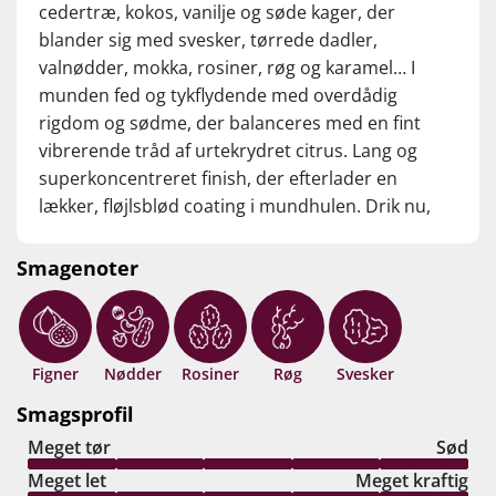
alt sticky-klæbende og sødfed ... det er klistret,
cedertræ, kokos, vanilje og søde kager, der
tykt og efterlader din mund og læber som
blander sig med svesker, tørrede dadler,
tapet ind i smørcreme med lim ... FÅK det er
valnødder, mokka, rosiner, røg og karamel… I
sødt og ganske formidabelt for dem med en
munden fed og tykflydende med overdådig
sød tand som mig ... 96 point. Forhandles af
rigdom og sødme, der balanceres med en fint
Supervin, hvor prisen for en flaske er 549,95
vibrerende tråd af urtekrydret citrus. Lang og
kr., mens du ved køb af 6 flasker kan købe
superkoncentreret finish, der efterlader en
vinen til 449,95 kr.
lækker, fløjlsblød coating i mundhulen. Drik nu,
eller gem i generationer!
Smagenoter
Figner
Nødder
Rosiner
Røg
Svesker
Smagsprofil
Meget tør
Sød
Meget let
Meget kraftig