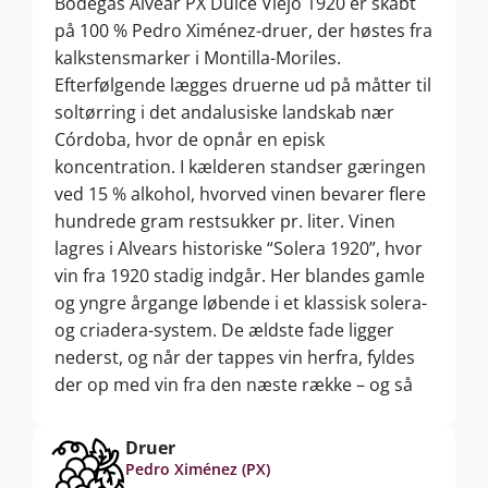
Bodegas Alvear PX Dulce Viejo 1920 er skabt
på 100 % Pedro Ximénez-druer, der høstes fra
kalkstensmarker i Montilla-Moriles.
Efterfølgende lægges druerne ud på måtter til
soltørring i det andalusiske landskab nær
Córdoba, hvor de opnår en episk
koncentration. I kælderen standser gæringen
ved 15 % alkohol, hvorved vinen bevarer flere
hundrede gram restsukker pr. liter. Vinen
lagres i Alvears historiske “Solera 1920”, hvor
vin fra 1920 stadig indgår. Her blandes gamle
og yngre årgange løbende i et klassisk solera-
og criadera-system. De ældste fade ligger
nederst, og når der tappes vin herfra, fyldes
der op med vin fra den næste række – og så
videre. Resultatet er en multi-vintage
dessertvin med en unik balance mellem
Druer
friskhed, dybde og kompleksitet.
Pedro Ximénez (PX)