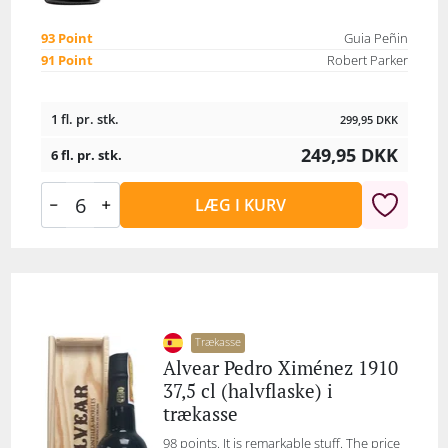
93 Point
Guia Peñin
91 Point
Robert Parker
1 fl. pr. stk.
299,95
DKK
249,95
DKK
6 fl. pr. stk.
LÆG I KURV
Trækasse
Alvear Pedro Ximénez 1910
37,5 cl (halvflaske) i
trækasse
98 points. It is remarkable stuff. The price