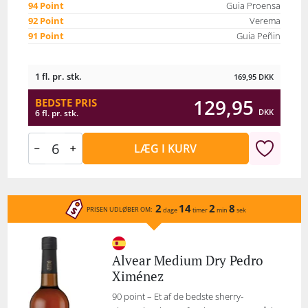
94 Point
Guia Proensa
92 Point
Verema
91 Point
Guia Peñin
1 fl. pr. stk.
169,95
DKK
129,95
BEDSTE PRIS
DKK
6 fl. pr. stk.
LÆG I KURV
2
14
2
8
PRISEN UDLØBER OM:
dage
timer
min
sek
Alvear Medium Dry Pedro
Ximénez
90 point – Et af de bedste sherry-