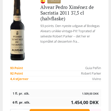
Trækasse
Alvear Pedro Ximénez de
Sacristia 2011 37,5 cl
(halvflaske)
93 points. Den nyeste udgave af Bodegas
Alvears unikke vintage-PX! Toprated af
selveste Robert Parker – det her er
topmålet af dessertvin fra...
93 Point
Guia Peñin
92 Point
Robert Parker
4,4 stjerner
Vivino
1 fl. pr. stk.
1.509,00
DKK
1.454,00
DKK
6 fl. pr. stk.