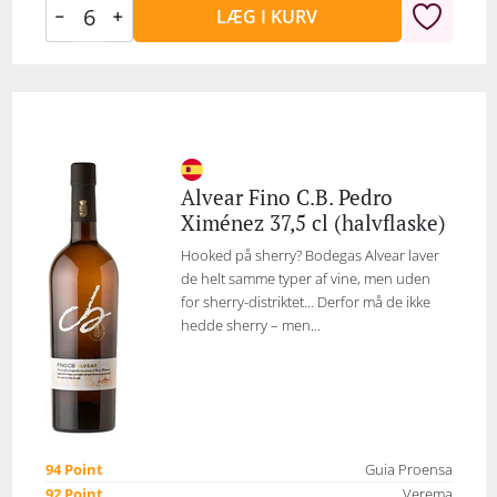
LÆG I KURV
Alvear Fino C.B. Pedro
Ximénez 37,5 cl (halvflaske)
Hooked på sherry? Bodegas Alvear laver
de helt samme typer af vine, men uden
for sherry-distriktet… Derfor må de ikke
hedde sherry – men...
94 Point
Guia Proensa
92 Point
Verema