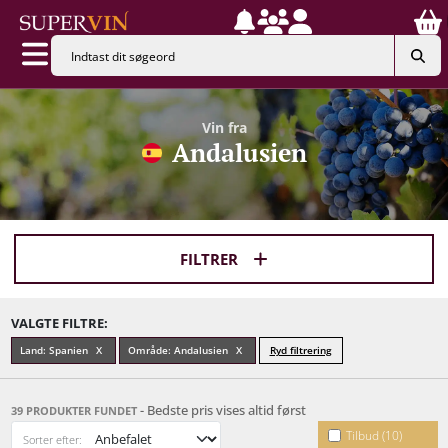
Vin fra
Andalusien
FILTRER
VALGTE FILTRE:
Land: Spanien
Område: Andalusien
Ryd filtrering
- Bedste pris vises altid først
39 PRODUKTER FUNDET
Tilbud (10)
Sorter efter: