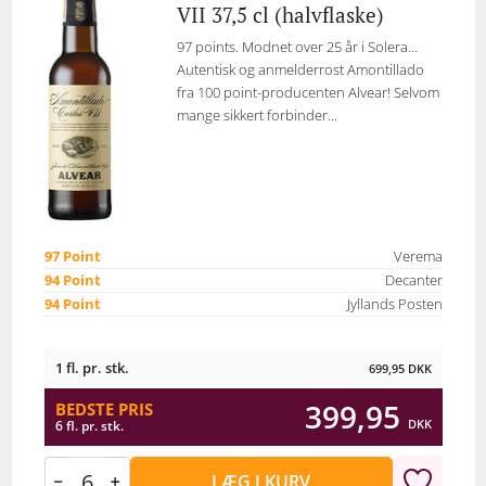
VII 37,5 cl (halvflaske)
97 points. Modnet over 25 år i Solera…
Autentisk og anmelderrost Amontillado
fra 100 point-producenten Alvear! Selvom
mange sikkert forbinder...
97 Point
Verema
94 Point
Decanter
94 Point
Jyllands Posten
1 fl. pr. stk.
699,95
DKK
399,95
BEDSTE PRIS
DKK
6 fl. pr. stk.
LÆG I KURV