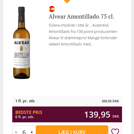
Alvear Amontillado 75 cl.
Solera-modnet i otte år… Autentisk
Amontillado fra 100 point-producenten
Alvear til drømmepris! Mange forbinder
sikkert Amontillado med...
1 fl. pr. stk.
269,95
DKK
139,95
BEDSTE PRIS
DKK
6 fl. pr. stk.
LÆG I KURV