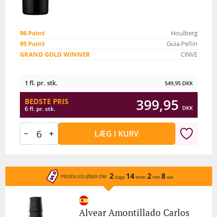
96 Point
Houlberg
95 Point
Guia Peñin
GRAND GOLD WINNER
CINVE
1 fl. pr. stk.
549,95
DKK
399,95
BEDSTE PRIS
DKK
6 fl. pr. stk.
LÆG I KURV
2
14
2
8
PRISEN UDLØBER OM:
dage
timer
min
sek
Alvear Amontillado Carlos