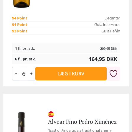
94 Point
Decanter
94 Point
Guía Intervinos
93 Point
Guia Peñin
1 fl. pr. stk.
209,95
DKK
164,95
DKK
6 fl. pr. stk.
LÆG I KURV
Alvear Fino Pedro Ximénez
“East of Andalucía's traditional sherry