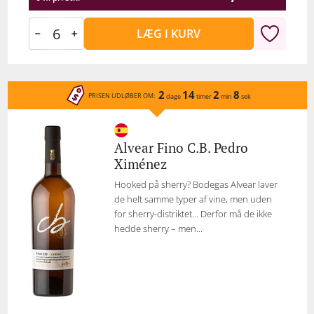
LÆG I KURV
2
14
2
8
PRISEN UDLØBER OM:
dage
timer
min
sek
Alvear Fino C.B. Pedro
Ximénez
Hooked på sherry? Bodegas Alvear laver
de helt samme typer af vine, men uden
for sherry-distriktet… Derfor må de ikke
hedde sherry – men...