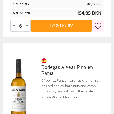
1 fl. pr. stk.
209,95
DKK
154,95
DKK
6 fl. pr. stk.
LÆG I KURV
Bodegas Alvear Fino en
Rama
94 points. Pungent aromas chamomile,
bruised apples, hazelnuts and yeasty
notes. Dry and saline on the palate,
attractive and lingering....