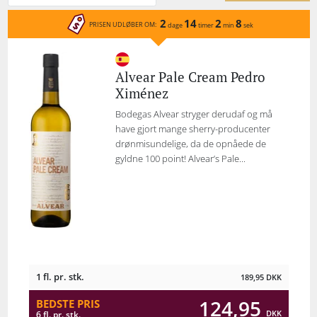
2
14
2
8
PRISEN UDLØBER OM:
dage
timer
min
sek
Alvear Pale Cream Pedro
Ximénez
Bodegas Alvear stryger derudaf og må
have gjort mange sherry-producenter
drønmisundelige, da de opnåede de
gyldne 100 point! Alvear’s Pale...
1 fl. pr. stk.
189,95
DKK
124,95
BEDSTE PRIS
DKK
6 fl. pr. stk.