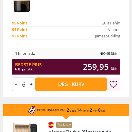
95 Point
Guia Peñin
94 Point
Vinous
93 Point
James Suckling
1 fl. pr. stk.
499,95
DKK
259,95
BEDSTE PRIS
DKK
6 fl. pr. stk.
LÆG I KURV
2
14
2
8
PRISEN UDLØBER OM:
dage
timer
min
sek
Trækasse