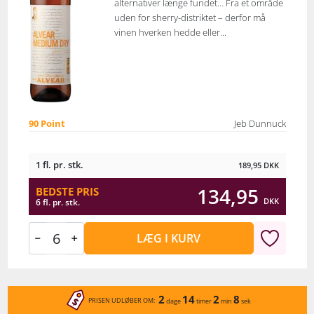
alternativer længe fundet… Fra et område
uden for sherry-distriktet – derfor må
vinen hverken hedde eller...
90 Point
Jeb Dunnuck
1 fl. pr. stk.
189,95
DKK
134,95
BEDSTE PRIS
DKK
6 fl. pr. stk.
LÆG I KURV
2
14
2
8
PRISEN UDLØBER OM:
dage
timer
min
sek