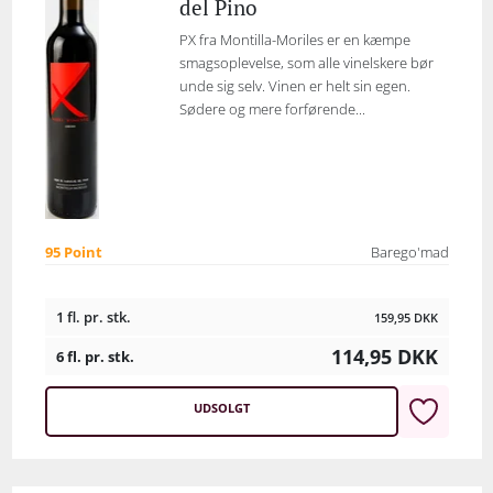
del Pino
PX fra Montilla-Moriles er en kæmpe
smagsoplevelse, som alle vinelskere bør
unde sig selv. Vinen er helt sin egen.
Sødere og mere forførende...
95 Point
Barego'mad
1 fl. pr. stk.
159,95
DKK
114,95
DKK
6 fl. pr. stk.
UDSOLGT