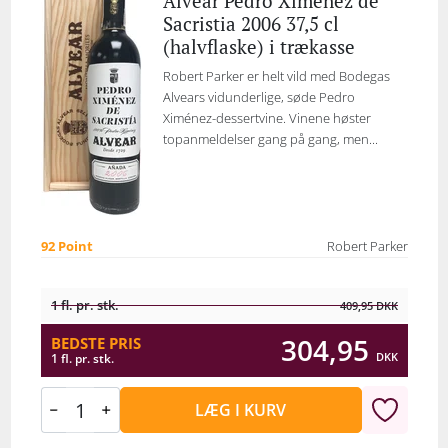
Alvear Pedro Ximénez de
Sacristia 2006 37,5 cl
(halvflaske) i trækasse
Robert Parker er helt vild med Bodegas
Alvears vidunderlige, søde Pedro
Ximénez-dessertvine. Vinene høster
topanmeldelser gang på gang, men...
92 Point
Robert Parker
1 fl. pr. stk.
409,95
DKK
304,95
BEDSTE PRIS
DKK
1 fl. pr. stk.
LÆG I KURV