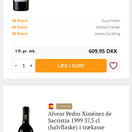
98 Point
Guia Peñin
95 Point
Robert Parker
95 Point
James Suckling
609,95
DKK
1 fl. pr. stk.
LÆG I KURV
Trækasse
Alvear Pedro Ximénez de
Sacristia 1999 37,5 cl
(halvflaske) i trækasse