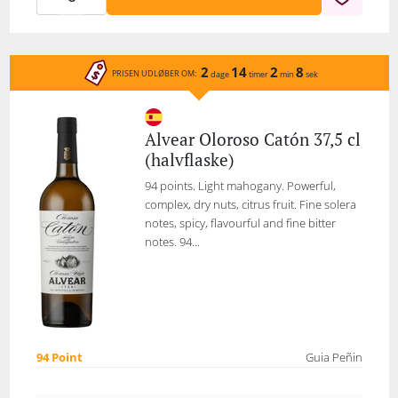
2
14
2
8
PRISEN UDLØBER OM:
dage
timer
min
sek
Alvear Oloroso Catón 37,5 cl
(halvflaske)
94 points. Light mahogany. Powerful,
complex, dry nuts, citrus fruit. Fine solera
notes, spicy, flavourful and fine bitter
notes. 94...
94 Point
Guia Peñin