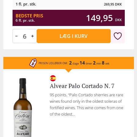
1 fl. pr. stk.
269,95
DKK
149,95
BEDSTE PRIS
DKK
6 fl. pr. stk.
LÆG I KURV
2
14
2
8
PRISEN UDLØBER OM:
dage
timer
min
sek
Alvear Palo Cortado N. 7
95 points. “Palo Cortado sherries are rare
wines found only in the oldest soleras of
fortified wines. This wine comes from one
of the oldest...