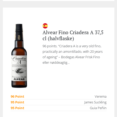
Alvear Fino Criadera A 37,5
cl (halvflaske)
96 points. “Criadera A is a very old fino,
practically an amontillado, with 20 years
of ageing” – Bodegas Alvear Frisk Fino
eller nøddeagtig...
96 Point
Verema
95 Point
James Suckling
95 Point
Guia Peñin