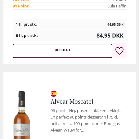
91 Point
Guia Peñin
1 fl. pr. stk.
94,95
DKK
84,95
DKK
6 fl. pr. stk.
UDSOLGT
Alvear Moscatel
96 points. Nej, prisen er ikke en trykfejl…
En perfekt 96 points dessertvin i 75 cl.
helflaske fra 100-point-ikonet Bodegas
Alvear. Wauw for...