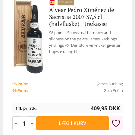
Trækasse
Alvear Pedro Ximénez de
Sacristia 2007 37,5 cl
(halvflaske) i trækasse
96 points. Shows real harmony and
silkiness on the palate. James Sucklings
yndlings PX. Den store vinkritiker giver sin
højeste rating til...
96 Point
James Suckling
95 Point
Guia Peñin
409,95
DKK
1 fl. pr. stk.
LÆG I KURV