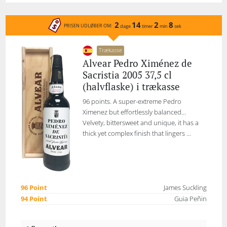
2
14
2
8
PRISEN UDLØBER OM:
dage
timer
min
sek
Trækasse
Alvear Pedro Ximénez de
Sacristia 2005 37,5 cl
(halvflaske) i trækasse
96 points. A super-extreme Pedro
Ximenez but effortlessly balanced...
Velvety, bittersweet and unique, it has a
thick yet complex finish that lingers ...
96 Point
James Suckling
94 Point
Guia Peñin