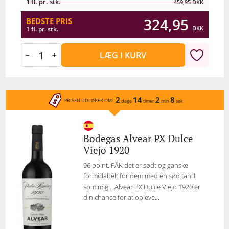
1 fl. pr. stk.
459,95
DKK
324,95
BEDSTE PRIS
DKK
1 fl. pr. stk.
LÆG I KURV
2
14
2
8
PRISEN UDLØBER OM:
dage
timer
min
sek
Bodegas Alvear PX Dulce
Viejo 1920
96 point. FÅK det er sødt og ganske
formidabelt for dem med en sød tand
som mig... Alvear PX Dulce Viejo 1920 er
din chance for at opleve...