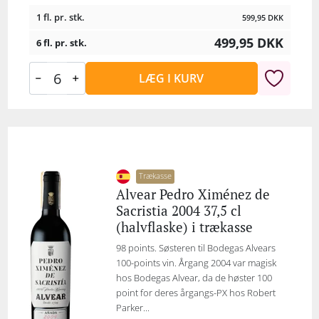
1 fl. pr. stk.
599,95
DKK
499,95
DKK
6 fl. pr. stk.
LÆG I KURV
Trækasse
Alvear Pedro Ximénez de
Sacristia 2004 37,5 cl
(halvflaske) i trækasse
98 points. Søsteren til Bodegas Alvears
100-points vin. Årgang 2004 var magisk
hos Bodegas Alvear, da de høster 100
point for deres årgangs-PX hos Robert
Parker...