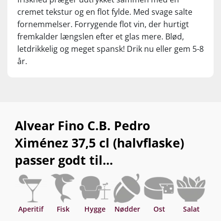
cremet tekstur og en flot fylde. Med svage salte
fornemmelser. Forrygende flot vin, der hurtigt
fremkalder længslen efter et glas mere. Blød,
letdrikkelig og meget spansk! Drik nu eller gem 5-8
år.
Alvear Fino C.B. Pedro
Ximénez 37,5 cl (halvflaske)
passer godt til...
Aperitif
Fisk
Hygge
Nødder
Ost
Salat
Sk