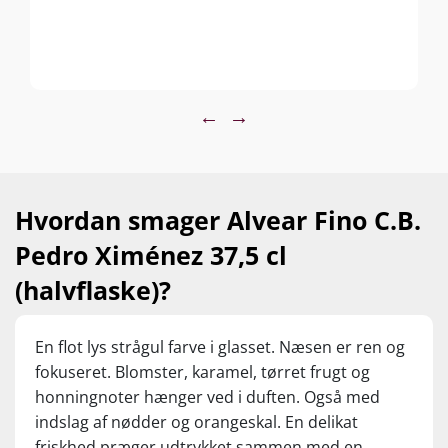
←
→
Hvordan smager Alvear Fino C.B.
Pedro Ximénez 37,5 cl
(halvflaske)?
En flot lys strågul farve i glasset. Næsen er ren og
fokuseret. Blomster, karamel, tørret frugt og
honningnoter hænger ved i duften. Også med
indslag af nødder og orangeskal. En delikat
friskhed præger udtrykket sammen med en