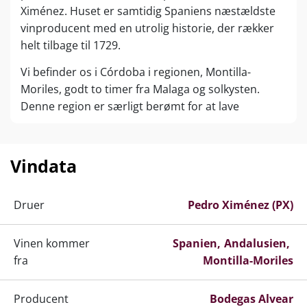
Ximénez. Huset er samtidig Spaniens næstældste
vinproducent med en utrolig historie, der rækker
helt tilbage til 1729.
Vi befinder os i Córdoba i regionen, Montilla-
Moriles, godt to timer fra Malaga og solkysten.
Denne region er særligt berømt for at lave
guddommelige vine på den føromtalte drue, Pedro
Xímenez. Helt op til 70 % af alle vinmarker i dette
område er beplantet med denne druesort. Du
Vindata
kender den måske fra kendte Sherry-vine, der
produceres et andet sted i Andalucien, Jerez, og
Druer
Pedro Ximénez (PX)
som er det eneste område i Spanien, der må kalde
deres vine for Sherry. I Montilla-Moriles og hos
Vinen kommer
Bodegas Alvear laver de præcis de samme typer af
Spanien
Andalusien
fra
vine som i Sherry-distriktet, men må ikke kalde dem
Montilla-Moriles
for Sherry. De har dog de samme navne såsom
”Fino”, ”Amontillado”, ”Oloroso”, ”Palo Cortado”
Producent
Bodegas Alvear