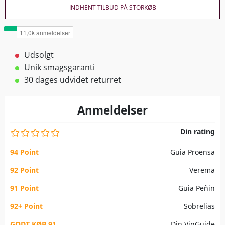
INDHENT TILBUD PÅ STORKØB
Udsolgt
Unik smagsgaranti
30 dages udvidet returret
Anmeldelser
Din rating
94 Point
Guia Proensa
92 Point
Verema
91 Point
Guia Peñin
92+ Point
Sobrelias
GODT KØB 91
Din VinGuide