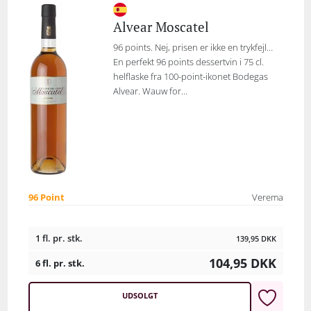
Alvear Moscatel
96 points. Nej, prisen er ikke en trykfejl…
En perfekt 96 points dessertvin i 75 cl.
helflaske fra 100-point-ikonet Bodegas
Alvear. Wauw for...
96 Point
Verema
1 fl. pr. stk.
139,95
DKK
104,95
DKK
6 fl. pr. stk.
UDSOLGT