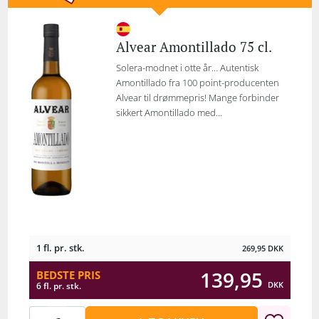
Alvear Amontillado 75 cl.
Solera-modnet i otte år… Autentisk
Amontillado fra 100 point-producenten
Alvear til drømmepris! Mange forbinder
sikkert Amontillado med...
1 fl. pr. stk.
269,95
DKK
139,95
BEDSTE PRIS
DKK
6 fl. pr. stk.