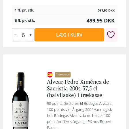
1 fl. pr. stk.
599,95
DKK
499,95
DKK
6 fl. pr. stk.
LÆG I KURV
Trækasse
Alvear Pedro Ximénez de
Sacristia 2004 37,5 cl
(halvflaske) i trækasse
98 points. Søsteren til Bodegas Alvears
100-points vin. Årgang 2004 var magisk
hos Bodegas Alvear, da de høster 100
point for deres årgangs-PX hos Robert
Parker...