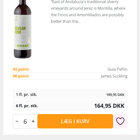
“East of Andalucía's traditional sherry
vineyards around Jerez is Montilla, where
the Finos and Amontillados are possibly
better than the...
92 point
Guia Peñin
90 point
James Suckling
1 fl. pr. stk.
189,95
DKK
164,95
DKK
6 fl. pr. stk.
LÆG I KURV