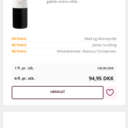
gælde vinens vilde...
93 Point
Mad og Monopolet
92 Point
James Suckling
92 Point
Winewherever, Rasmus Christensen
1 fl. pr. stk.
149,95
DKK
94,95
DKK
6 fl. pr. stk.
UDSOLGT