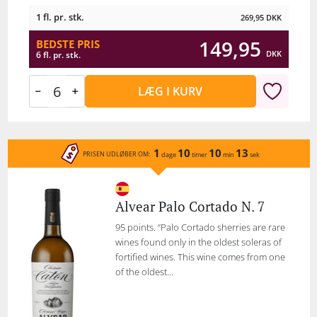
1 fl. pr. stk.
269,95
DKK
149,95
BEDSTE PRIS
DKK
6 fl. pr. stk.
LÆG I KURV
1
10
10
13
PRISEN UDLØBER OM:
dage
timer
min
sek
Alvear Palo Cortado N. 7
95 points. “Palo Cortado sherries are rare
wines found only in the oldest soleras of
fortified wines. This wine comes from one
of the oldest...