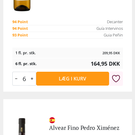
94 Point
Decanter
94 Point
Guía Intervinos
93 Point
Guia Peñin
1 fl. pr. stk.
209,95
DKK
164,95
DKK
6 fl. pr. stk.
LÆG I KURV
Alvear Fino Pedro Ximénez