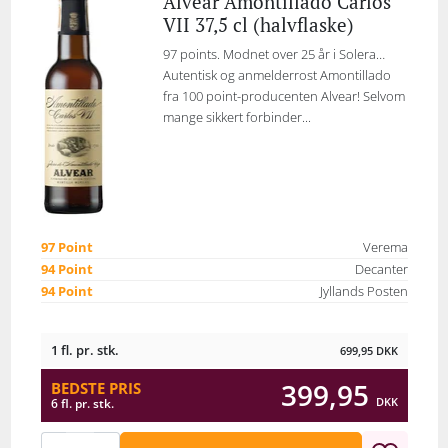
Alvear Amontillado Carlos
VII 37,5 cl (halvflaske)
97 points. Modnet over 25 år i Solera…
Autentisk og anmelderrost Amontillado
fra 100 point-producenten Alvear! Selvom
mange sikkert forbinder...
97 Point
Verema
94 Point
Decanter
94 Point
Jyllands Posten
1 fl. pr. stk.
699,95
DKK
399,95
BEDSTE PRIS
DKK
6 fl. pr. stk.