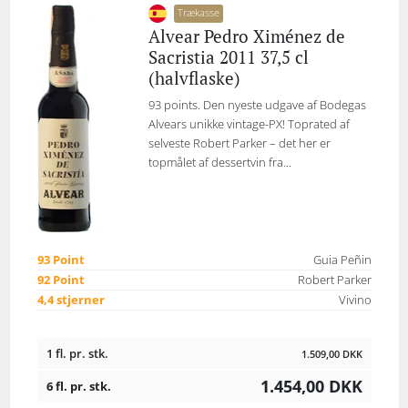
Trækasse
Alvear Pedro Ximénez de
Sacristia 2011 37,5 cl
(halvflaske)
93 points. Den nyeste udgave af Bodegas
Alvears unikke vintage-PX! Toprated af
selveste Robert Parker – det her er
topmålet af dessertvin fra...
93 Point
Guia Peñin
92 Point
Robert Parker
4,4 stjerner
Vivino
1 fl. pr. stk.
1.509,00
DKK
1.454,00
DKK
6 fl. pr. stk.