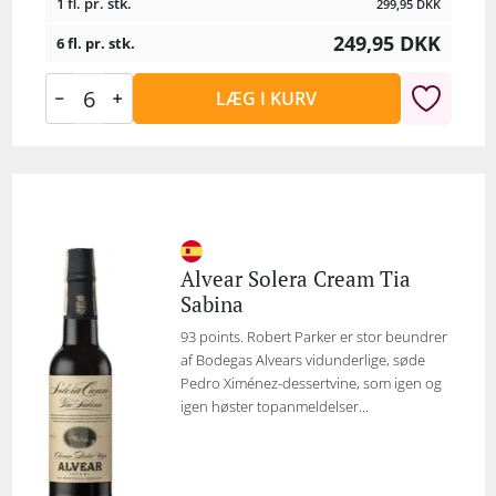
1 fl. pr. stk.
299,95
DKK
249,95
DKK
6 fl. pr. stk.
LÆG I KURV
Alvear Solera Cream Tia
Sabina
93 points. Robert Parker er stor beundrer
af Bodegas Alvears vidunderlige, søde
Pedro Ximénez-dessertvine, som igen og
igen høster topanmeldelser...