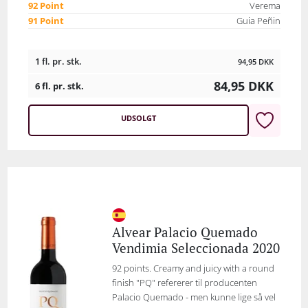
92 Point
Verema
91 Point
Guia Peñin
1 fl. pr. stk.
94,95
DKK
84,95
DKK
6 fl. pr. stk.
UDSOLGT
Alvear Palacio Quemado
Vendimia Seleccionada 2020
92 points. Creamy and juicy with a round
finish "PQ" refererer til producenten
Palacio Quemado - men kunne lige så vel