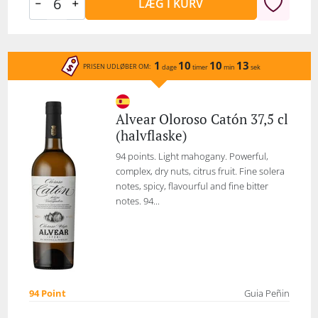
LÆG I KURV
1
10
10
13
PRISEN UDLØBER OM:
dage
timer
min
sek
Alvear Oloroso Catón 37,5 cl
(halvflaske)
94 points. Light mahogany. Powerful,
complex, dry nuts, citrus fruit. Fine solera
notes, spicy, flavourful and fine bitter
notes. 94...
94 Point
Guia Peñin