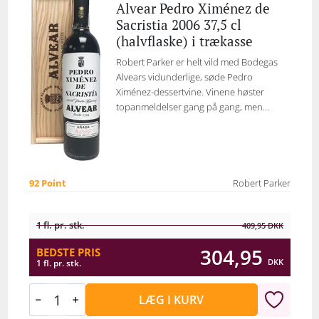
Alvear Pedro Ximénez de
Sacristia 2006 37,5 cl
(halvflaske) i trækasse
Robert Parker er helt vild med Bodegas
Alvears vidunderlige, søde Pedro
Ximénez-dessertvine. Vinene høster
topanmeldelser gang på gang, men...
92 Point
Robert Parker
1 fl. pr. stk.
409,95
DKK
304,95
BEDSTE PRIS
DKK
1 fl. pr. stk.
LÆG I KURV