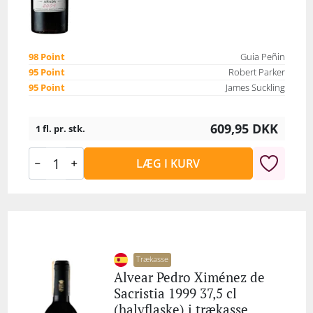
98 Point
Guia Peñin
95 Point
Robert Parker
95 Point
James Suckling
609,95
DKK
1 fl. pr. stk.
LÆG I KURV
Trækasse
Alvear Pedro Ximénez de
Sacristia 1999 37,5 cl
(halvflaske) i trækasse