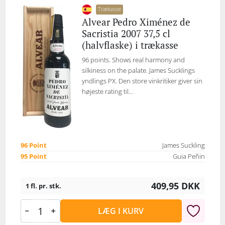
Trækasse
Alvear Pedro Ximénez de
Sacristia 2007 37,5 cl
(halvflaske) i trækasse
96 points. Shows real harmony and
silkiness on the palate. James Sucklings
yndlings PX. Den store vinkritiker giver sin
højeste rating til...
96 Point
James Suckling
95 Point
Guia Peñin
409,95
DKK
1 fl. pr. stk.
LÆG I KURV