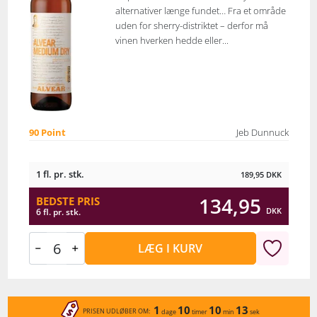
alternativer længe fundet… Fra et område
uden for sherry-distriktet – derfor må
vinen hverken hedde eller...
90 Point
Jeb Dunnuck
1 fl. pr. stk.
189,95
DKK
134,95
BEDSTE PRIS
DKK
6 fl. pr. stk.
LÆG I KURV
1
10
10
13
PRISEN UDLØBER OM:
dage
timer
min
sek