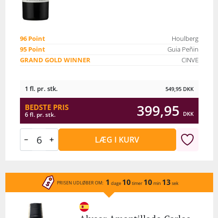
96 Point
Houlberg
95 Point
Guia Peñin
GRAND GOLD WINNER
CINVE
1 fl. pr. stk.
549,95
DKK
399,95
BEDSTE PRIS
DKK
6 fl. pr. stk.
LÆG I KURV
1
10
10
13
PRISEN UDLØBER OM:
dage
timer
min
sek