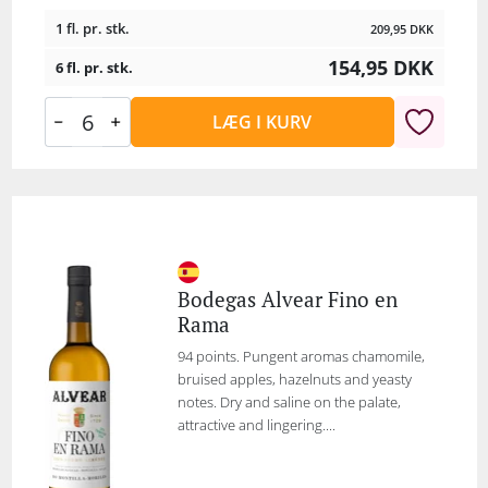
1 fl. pr. stk.
209,95
DKK
154,95
DKK
6 fl. pr. stk.
LÆG I KURV
Bodegas Alvear Fino en
Rama
94 points. Pungent aromas chamomile,
bruised apples, hazelnuts and yeasty
notes. Dry and saline on the palate,
attractive and lingering....