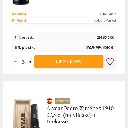
93 Point
Guia Peñin
91 Point
Robert Parker
1 fl. pr. stk.
299,95
DKK
249,95
DKK
6 fl. pr. stk.
LÆG I KURV
Trækasse
Alvear Pedro Ximénez 1910
37,5 cl (halvflaske) i
trækasse