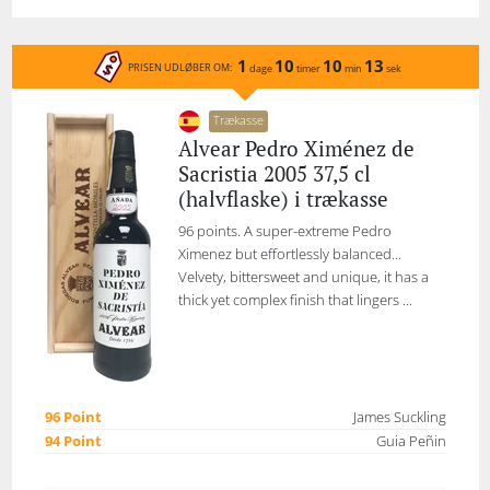
1
10
10
13
PRISEN UDLØBER OM:
dage
timer
min
sek
Trækasse
Alvear Pedro Ximénez de
Sacristia 2005 37,5 cl
(halvflaske) i trækasse
96 points. A super-extreme Pedro
Ximenez but effortlessly balanced...
Velvety, bittersweet and unique, it has a
thick yet complex finish that lingers ...
96 Point
James Suckling
94 Point
Guia Peñin