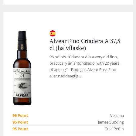
Alvear Fino Criadera A 37,5
cl (halvflaske)
96 points. “Criadera A is a very old fino,
practically an amontillado, with 20 years
of ageing” – Bodegas Alvear Frisk Fino
eller nøddeagtig...
96 Point
Verema
95 Point
James Suckling
95 Point
Guia Peñin