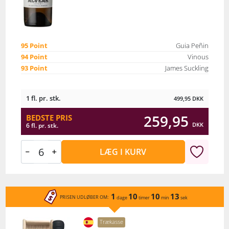
95 Point
Guia Peñin
94 Point
Vinous
93 Point
James Suckling
1 fl. pr. stk.
499,95
DKK
259,95
BEDSTE PRIS
DKK
6 fl. pr. stk.
LÆG I KURV
1
10
10
13
PRISEN UDLØBER OM:
dage
timer
min
sek
Trækasse