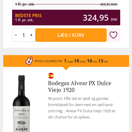
1 fl. pr. stk.
459,95
DKK
324,95
BEDSTE PRIS
DKK
1 fl. pr. stk.
LÆG I KURV
1
10
10
13
PRISEN UDLØBER OM:
dage
timer
min
sek
Bodegas Alvear PX Dulce
Viejo 1920
96 point. FÅK det er sødt og ganske
formidabelt for dem med en sød tand
som mig... Alvear PX Dulce Viejo 1920 er
din chance for at opleve...