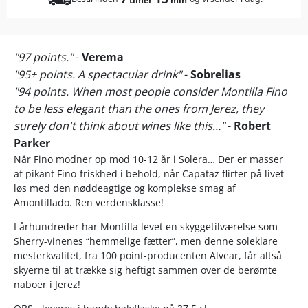
timer
min
"97 points."
-
Verema
"95+ points. A spectacular drink"
-
Sobrelias
"94 points. When most people consider Montilla Fino
to be less elegant than the ones from Jerez, they
surely don't think about wines like this…"
-
Robert
Parker
Når Fino modner op mod 10-12 år i Solera… Der er masser
af pikant Fino-friskhed i behold, når Capataz flirter på livet
løs med den nøddeagtige og komplekse smag af
Amontillado. Ren verdensklasse!
I århundreder har Montilla levet en skyggetilværelse som
Sherry-vinenes “hemmelige fætter”, men denne soleklare
mesterkvalitet, fra 100 point-producenten Alvear, får altså
skyerne til at trække sig heftigt sammen over de berømte
naboer i Jerez!