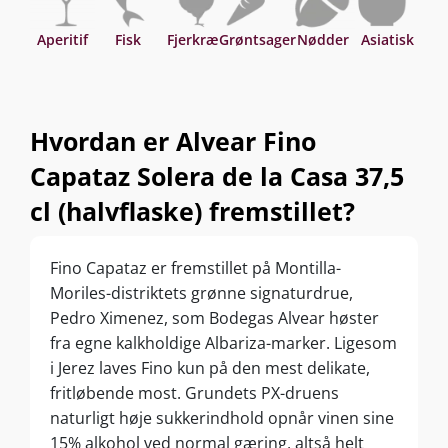
Aperitif
Fisk
Fjerkræ
Grøntsager
Nødder
Asiatisk
Hvordan er Alvear Fino
Capataz Solera de la Casa 37,5
cl (halvflaske) fremstillet?
Fino Capataz er fremstillet på Montilla-
Moriles-distriktets grønne signaturdrue,
Pedro Ximenez, som Bodegas Alvear høster
fra egne kalkholdige Albariza-marker. Ligesom
i Jerez laves Fino kun på den mest delikate,
fritløbende most. Grundets PX-druens
naturligt høje sukkerindhold opnår vinen sine
15% alkohol ved normal gæring, altså helt