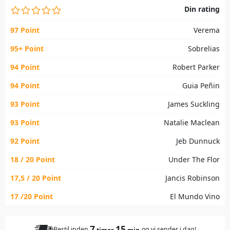
Din rating
97 Point
Verema
95+ Point
Sobrelias
94 Point
Robert Parker
94 Point
Guia Peñin
93 Point
James Suckling
93 Point
Natalie Maclean
92 Point
Jeb Dunnuck
18 / 20 Point
Under The Flor
17,5 / 20 Point
Jancis Robinson
17 /20 Point
El Mundo Vino
7
15
Bestil inden
og vi sender i dag!