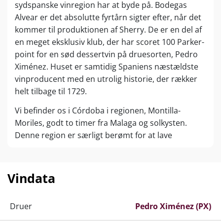
sydspanske vinregion har at byde på. Bodegas
Alvear er det absolutte fyrtårn sigter efter, når det
kommer til produktionen af Sherry. De er en del af
en meget eksklusiv klub, der har scoret 100 Parker-
point for en sød dessertvin på druesorten, Pedro
Ximénez. Huset er samtidig Spaniens næstældste
vinproducent med en utrolig historie, der rækker
helt tilbage til 1729.
Vi befinder os i Córdoba i regionen, Montilla-
Moriles, godt to timer fra Malaga og solkysten.
Denne region er særligt berømt for at lave
guddommelige vine på den føromtalte drue, Pedro
Xímenez. Helt op til 70 % af alle vinmarker i dette
område er beplantet med denne druesort. Du
Vindata
kender den måske fra kendte Sherry-vine, der
produceres et andet sted i Andalucien, Jerez, og
Druer
Pedro Ximénez (PX)
som er det eneste område i Spanien, der må kalde