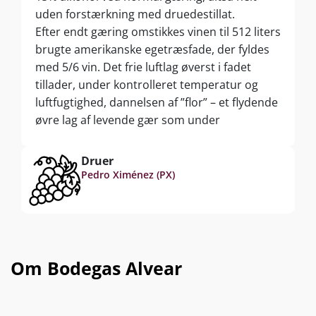
uden forstærkning med druedestillat.
Efter endt gæring omstikkes vinen til 512 liters
brugte amerikanske egetræsfade, der fyldes
med 5/6 vin. Det frie luftlag øverst i fadet
tillader, under kontrolleret temperatur og
luftfugtighed, dannelsen af ”flor” – et flydende
øvre lag af levende gær som under
modningen forhindrer oxidering og giver
vinen sin unikke, pikante Fino-karakter.
Druer
Capatez modner længere end normal Fino –
Pedro Ximénez (PX)
helt op mod 10-12 år. Henmod slutningen af
fadmodningen svinder det beskyttende øvre
lag af gær gradvist bort, og med den
resulterende iltpårvirkning skifter
lagringstypen fra "biologisk" gærmodning til
Om Bodegas Alvear
oxidativ fadmodning. Som resultat byder
Capataz primært på de klassike, friske og
pikante Fino-noter, som dog suppleres med