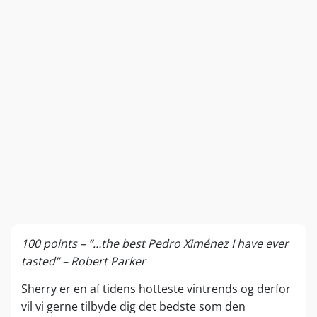
samme type komplekse og nøddeagtige
noter, som kendes fra Amontillado. Vinen
modner efter Solera-systemet, hvor
egetræstønderne stables lagvist efter alder.
De ældste nederst og de yngste øverst. Der
aftappes kun fra det nedre lag med den
ældste vin, det såkaldte ”solera”-lag - og kun
en del af tøndens indhold. Herefter fyldes der
op med vin fra de næstældste tønder - og så
fremdeles.
Restsukkerindhold: under 2,5 gram pr. liter
(tør)
Syreindhold: 4,55 gram pr. liter
100 points – “…the best Pedro Ximénez I have ever
Alkohol: 15 %
tasted” – Robert Parker
Sherry er en af tidens hotteste vintrends og derfor
vil vi gerne tilbyde dig det bedste som den