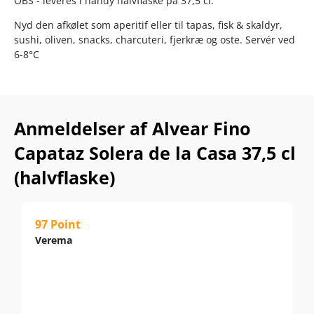
OBS - leveres i handy halvflaske på 37,5 cl.
Nyd den afkølet som aperitif eller til tapas, fisk & skaldyr,
sushi, oliven, snacks, charcuteri, fjerkræ og oste. Servér ved
6-8°C
Anmeldelser af Alvear Fino
Capataz Solera de la Casa 37,5 cl
(halvflaske)
97 Point
Verema