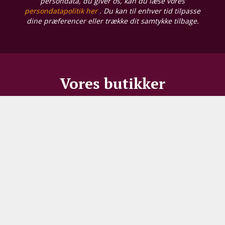
persondata, du giver os, kan du læse vores
persondatapolitik her
. Du kan til enhver tid tilpasse
dine præferencer eller trække dit samtykke tilbage.
Vores butikker
Supervin Hjørring
Skagensvej 201, A
9800 Hjørring
Åbningstider
Mandag - Fredag:
10:00 - 17:30
Lørdag:
10:00 - 16:00
Supervin Aalborg
Alexander Foss Gade 10