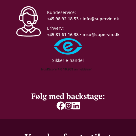
Gemmepotentiale
Nej
Kundeservice:
+45 98 92 18 53
•
info@supervin.dk
Proptype
Kork
Erhverv:
+45 81 61 16 38
•
mso@supervin.dk
Emballage
6 stk. papkasse
Sikker e-handel
Følg med backstage: