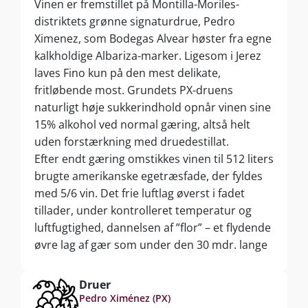
Vinen er fremstillet på Montilla-Moriles-
distriktets grønne signaturdrue, Pedro
Ximenez, som Bodegas Alvear høster fra egne
kalkholdige Albariza-marker. Ligesom i Jerez
laves Fino kun på den mest delikate,
fritløbende most. Grundets PX-druens
naturligt høje sukkerindhold opnår vinen sine
15% alkohol ved normal gæring, altså helt
uden forstærkning med druedestillat.
Efter endt gæring omstikkes vinen til 512 liters
brugte amerikanske egetræsfade, der fyldes
med 5/6 vin. Det frie luftlag øverst i fadet
tillader, under kontrolleret temperatur og
luftfugtighed, dannelsen af ”flor” – et flydende
øvre lag af gær som under den 30 mdr. lange
modning forhindrer oxidering og giver vinen
sin unikke, pikante Fino-karakter.
Druer
En Rama betyder frit oversat ”frisk fra fad”.
Pedro Ximénez (PX)