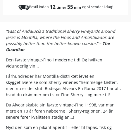
12
55
Bestil inden
og vi sender i dag!
timer
min
“East of Andalucía's traditional sherry vineyards around
Jerez is Montilla, where the Finos and Amontillados are
possibly better than the better-known cousins”
– The
Guardian
Den første vintage-Fino i moderne tid! Og hvilken
vidunderlig vin...
I århundreder har Montilla-distriktet levet en
skyggetilværelse som Sherry-vinenes “hemmelige fætter”,
men nu er det slut. Bodegas Alvears En Rama 2017 har alt,
hvad du drømmer om i stor Fino Sherry – og mere til!
Da Alvear skabte sin første vintage-Fino i 1998, var man
mere en 10 år foran naboerne i Sherry-regionen. 24 år
senere fører kvaliteten stadig an...!
Nyd den som en pikant aperitif – eller til tapas, fisk og