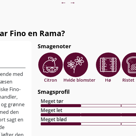
←
→
ar Fino en Rama?
Smagenoter
erende med
Citron
Hvide blomster
Hø
Ristet
 Næsen
ske Fino-
Smagsprofil
mandler,
Meget tør
g og grønne
Meget let
 med den
Meget blød
ort sagt en
de
 løfter den