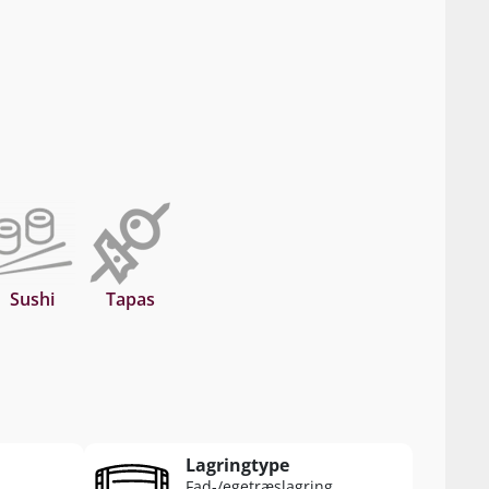
Sushi
Tapas
Lagringtype
Fad-/egetræslagring