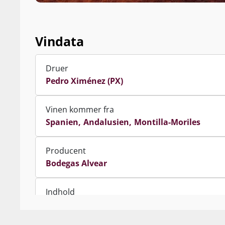
Vindata
Druer
Pedro Ximénez (PX)
Vinen kommer fra
Spanien
Andalusien
Montilla-Moriles
Producent
Bodegas Alvear
Indhold
75 cl