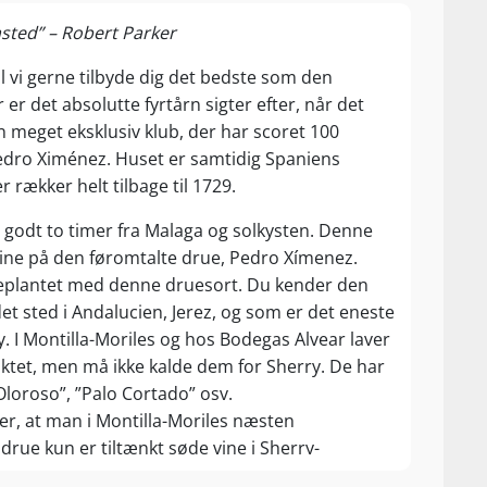
asted” – Robert Parker
il vi gerne tilbyde dig det bedste som den
r det absolutte fyrtårn sigter efter, når det
n meget eksklusiv klub, der har scoret 100
Pedro Ximénez. Huset er samtidig Spaniens
 rækker helt tilbage til 1729.
, godt to timer fra Malaga og solkysten. Denne
vine på den føromtalte drue, Pedro Xímenez.
r beplantet med denne druesort. Du kender den
t sted i Andalucien, Jerez, og som er det eneste
. I Montilla-Moriles og hos Bodegas Alvear laver
iktet, men må ikke kalde dem for Sherry. De har
loroso”, ”Palo Cortado” osv.
 er, at man i Montilla-Moriles næsten
ue kun er tiltænkt søde vine i Sherry-