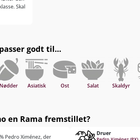
lasse. Skal
sser godt til...
Nødder
Asiatisk
Ost
Salat
Skaldyr
no en Rama fremstillet?
Druer
 % Pedro Ximénez, der
Pedro Ximénez (PX)