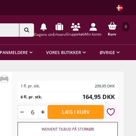
0
Gruppekøb
Min konto
Kurv
Dagens vin
Erhverv
PANMELDERE
VORES BUTIKKER
ØVRIGE
1 fl. pr. stk.
209,95
DKK
164,95
DKK
6 fl. pr. stk.
LÆG I KURV
INDHENT TILBUD PÅ STORKØB