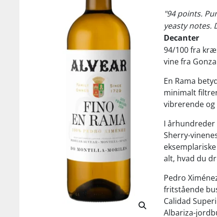
"94 points. P
yeasty notes. D
Decanter
94/100 fra kr
vine fra Gonza
En Rama betyde
minimalt filtre
vibrerende og 
I århundreder 
Sherry-vinene
eksemplariske
alt, hvad du d
Pedro Ximénez-
fritstående bu
Calidad Super
Albariza-jordbu