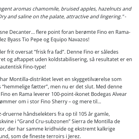
ungent aromas chamomile, bruised apples, hazelnuts and
ry and saline on the palate, attractive and lingering."
-
æsne Decanter… flere point foran berømte Fino en Rama-
lez Byass Tio Pepe og Equipo Navazos!
r frit oversat ”frisk fra fad”. Denne Fino er således
ret og aftappet uden koldstabilisering, så resultatet er en
autentisk Fino-type!
har Montilla-distriktet levet en skyggetilværelse som
s “hemmelige fætter”, men nu er det slut. Med denne
 Fino en Rama leverer 100-point-ikonet Bodegas Alvear
rømmer om i stor Fino Sherry – og mere til...
druerne håndselekters fra op til 105 år gamle,
skvine i “Grand Cru-subzonen” Sierra de Montilla de
ior, der har samme
kridhvide og ekstremt kalkrige
nd, som de fineste terroirs i Jerez.