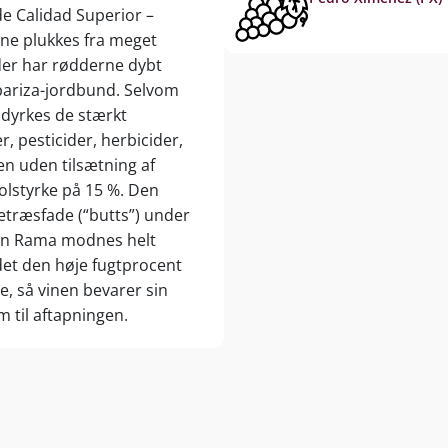
de Calidad Superior –
rne plukkes fra meget
der har rødderne dybt
lbariza-jordbund. Selvom
, dyrkes de stærkt
, pesticider, herbicider,
n uden tilsætning af
holstyrke på 15 %. Den
træsfade (“butts”) under
o en Rama modnes helt
 idet den høje fugtprocent
, så vinen bevarer sin
m til aftapningen.