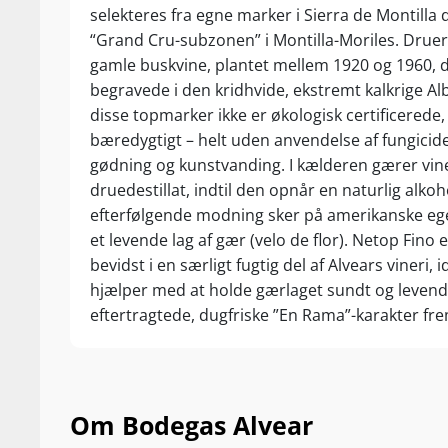
selekteres fra egne marker i Sierra de Montilla 
“Grand Cru-subzonen” i Montilla-Moriles. Drue
gamle buskvine, plantet mellem 1920 og 1960, 
begravede i den kridhvide, ekstremt kalkrige A
disse topmarker ikke er økologisk certificerede
bæredygtigt – helt uden anvendelse af fungicider
gødning og kunstvanding. I kælderen gærer vine
druedestillat, indtil den opnår en naturlig alko
efterfølgende modning sker på amerikanske ege
et levende lag af gær (velo de flor). Netop Fin
bevidst i en særligt fugtig del af Alvears vineri,
hjælper med at holde gærlaget sundt og levende
eftertragtede, dugfriske ”En Rama”-karakter fre
Om Bodegas Alvear