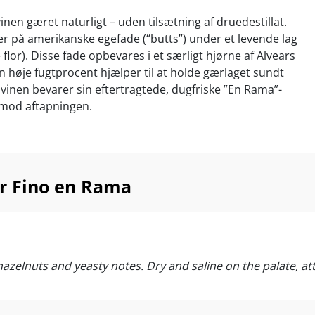
inen gæret naturligt – uden tilsætning af druedestillat.
 på amerikanske egefade (“butts”) under et levende lag
 flor). Disse fade opbevares i et særligt hjørne af Alvears
en høje fugtprocent hjælper til at holde gærlaget sundt
 vinen bevarer sin eftertragtede, dugfriske ”En Rama”-
 mod aftapningen.
pikant aperitif – eller til tapas, fisk og skaldyr, grønne
r, saltede ansjoser, lette asiatiske serveringer, spanske
r Fino en Rama
e. Servér ved 6-10°C
elnuts and yeasty notes. Dry and saline on the palate, attr