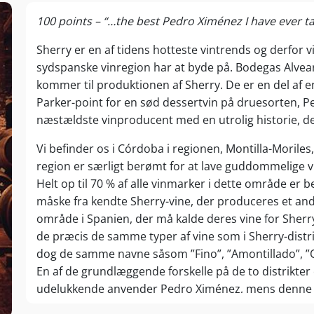
100 points – “…the best Pedro Ximénez I have ever t
Sherry er en af tidens hotteste vintrends og derfor v
sydspanske vinregion har at byde på. Bodegas Alvear e
kommer til produktionen af Sherry. De er en del af e
Parker-point for en sød dessertvin på druesorten, 
næstældste vinproducent med en utrolig historie, der
Vi befinder os i Córdoba i regionen, Montilla-Moriles
region er særligt berømt for at lave guddommelige 
Helt op til 70 % af alle vinmarker i dette område e
måske fra kendte Sherry-vine, der produceres et ande
område i Spanien, der må kalde deres vine for Sherry
de præcis de samme typer af vine som i Sherry-distr
dog de samme navne såsom ”Fino”, ”Amontillado”, ”O
En af de grundlæggende forskelle på de to distrikter
udelukkende anvender Pedro Ximénez, mens denne dr
distriktet.