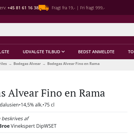
erv:
+45 81 61 16 38
Fragt fra 19,- | Fri fragt 999,-
LGTE
UDVALGTE TILBUD
BEDST ANMELDTE
TO
iles
Bodegas Alvear
Bodegas Alvear Fino en Rama
s Alvear Fino en Rama
dalusien
14,5% alk.
75 cl
 beskrives af
Broe
Vinekspert DipWSET