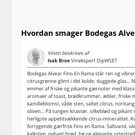
Hvordan smager Bodegas Alve
Vinen beskrives af
Isak Broe
Vinekspert DipWSET
Bodegas Alvear Fino En Rama står ren og vibr
citrusgrønne glimt i det kolde, duggede glas...
emmer af friske og pikante gærnoter med klassi
aromaer af toast, brødkrummer, æbler, friske 
kamilleblomst, våde sten, saltet citrus, noritan
oliven… På tungen knastør, silkeblød og pikant
herligste appetitvækkende citrus-mineralitet. K
forrygende gærfrisk Fino en Rama. Saltvand, vå
kalksten, nybagt brød, hø og elegante urtestrejf