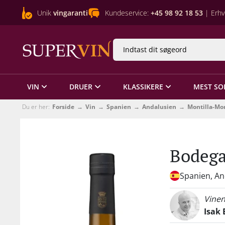
Unik
vingaranti
Kundeservice:
+45 98 92 18 53
| Erhv
VIN
DRUER
KLASSIKERE
MEST SO
Du er her:
Forside
Vin
Spanien
Andalusien
Montilla-Mor
Bodega
Spanien, An
Vinen
Isak 