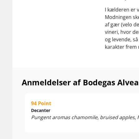
I kælderen er v
Modningen sker
af gær (velo de
vineri, hvor d
og levende, så
karakter frem
….
Nyd den som en 
oliven, mandle
Anmeldelser af Bodegas Alvea
skinker og ost
94 Point
Decanter
Pungent aromas chamomile, bruised apples, haz