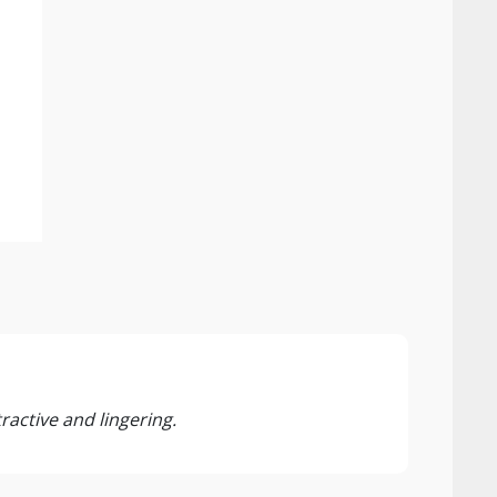
94 P
Guía 
active and lingering.