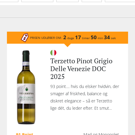
Tannin
Mousserende type
Økologisk
Lukk
2
17
50
34
PRISEN UDLØBER OM:
dage
timer
min
sek
Terzetto Pinot Grigio
Delle Venezie DOC
2025
93 point.... hvis du elsker hvidvin, der
smager af friskhed, balance og
diskret elegance – så er Terzetto
lige dét, du leder efter. Et smut...
91 Point
Mad og Monopolet