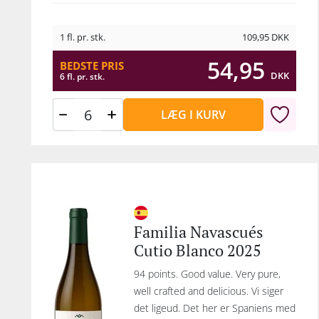
1 fl. pr. stk.
109,95
DKK
54,95
BEDSTE PRIS
DKK
6 fl. pr. stk.
LÆG I KURV
Familia Navascués
Cutio Blanco 2025
94 points. Good value. Very pure,
well crafted and delicious. Vi siger
det ligeud. Det her er Spaniens med