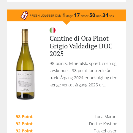
1
17
50
34
PRISEN UDLØBER OM:
dage
timer
min
sek
Cantine di Ora Pinot
Grigio Valdadige DOC
2025
98 points. Mineralsk, sprød, crisp og
læskende… 98 point for tredje år i
træk. Årgang 2024 er udsolgt og den
længe ventet årgang 2025 er...
98 Point
Luca Maroni
92 Point
Dorthe Kristine
92 Point
Flaskehalsen