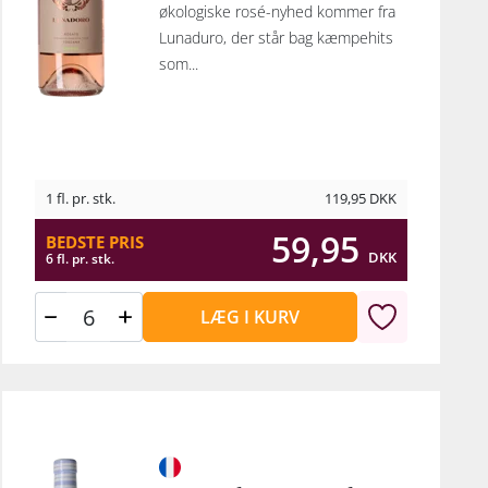
økologiske rosé-nyhed kommer fra
Lunaduro, der står bag kæmpehits
som...
1 fl. pr. stk.
119,95
DKK
59,95
BEDSTE PRIS
DKK
6 fl. pr. stk.
LÆG I KURV