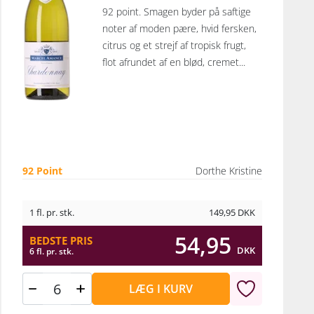
92 point. Smagen byder på saftige
noter af moden pære, hvid fersken,
citrus og et strejf af tropisk frugt,
flot afrundet af en blød, cremet...
92 Point
Dorthe Kristine
1 fl. pr. stk.
149,95
DKK
54,95
BEDSTE PRIS
DKK
6 fl. pr. stk.
LÆG I KURV