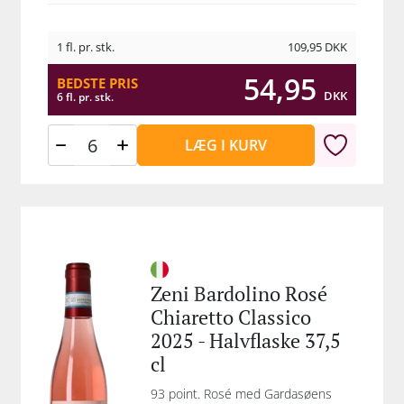
1 fl. pr. stk.
109,95
DKK
54,95
BEDSTE PRIS
DKK
6 fl. pr. stk.
LÆG I KURV
Zeni Bardolino Rosé
Chiaretto Classico
2025 - Halvflaske 37,5
cl
93 point. Rosé med Gardasøens