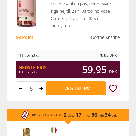
charme – til en pris, der er svær at
sige nej til. Zeni Bardolino Rosé
Chiaretto Classico 2025 er
indbegrebet...
93 Point
Dorthe Kristine
1 fl. pr. stk.
79,95
DKK
59,95
BEDSTE PRIS
DKK
6 fl. pr. stk.
LÆG I KURV
2
17
50
34
PRISEN UDLØBER OM:
dage
timer
min
sek