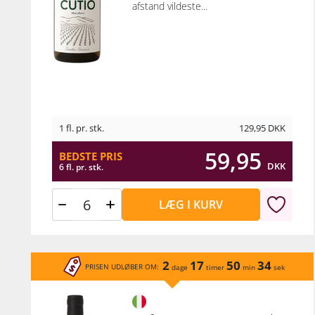
afstand vildeste...
1 fl. pr. stk.
129,95
DKK
59,95
BEDSTE PRIS
DKK
6 fl. pr. stk.
LÆG I KURV
2
17
50
34
PRISEN UDLØBER OM:
dage
timer
min
sek