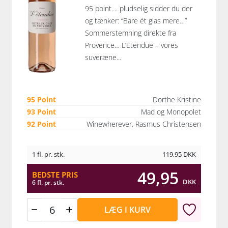
95 point.... pludselig sidder du der
og tænker: “Bare ét glas mere…”
Sommerstemning direkte fra
Provence… L’Etendue – vores
suveræne...
95 Point
Dorthe Kristine
93 Point
Mad og Monopolet
92 Point
Winewherever, Rasmus Christensen
1 fl. pr. stk.
119,95
DKK
49,95
BEDSTE PRIS
DKK
6 fl. pr. stk.
LÆG I KURV