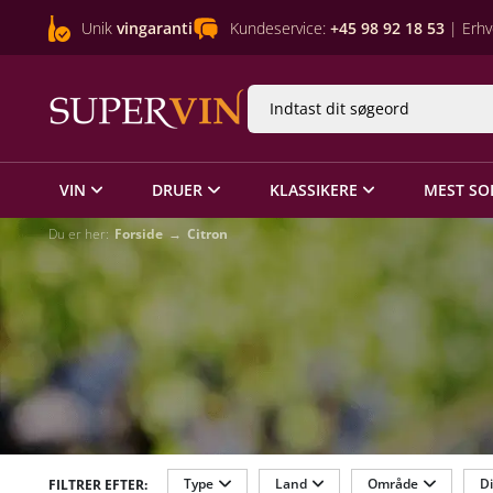
Unik
vingaranti
Kundeservice:
+45 98 92 18 53
| Erhv
VIN
DRUER
KLASSIKERE
MEST SO
Du er her:
Forside
Citron
Type
Land
Område
Di
FILTRER EFTER: