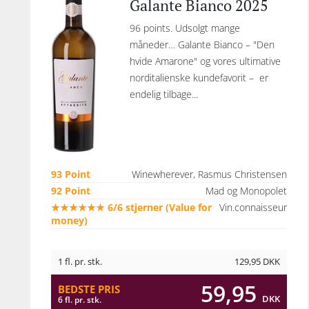
Galante Bianco 2025
96 points. Udsolgt mange
måneder… Galante Bianco – "Den
hvide Amarone" og vores ultimative
norditalienske kundefavorit – er
endelig tilbage...
93 Point
Winewherever, Rasmus Christensen
92 Point
Mad og Monopolet
★★★★★★ 6/6 stjerner (Value for
Vin.connaisseur
money)
1 fl. pr. stk.
129,95
DKK
59,95
BEDSTE PRIS
DKK
6 fl. pr. stk.