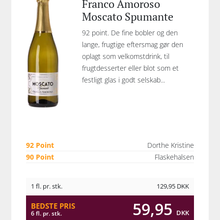
Franco Amoroso
Moscato Spumante
92 point. De fine bobler og den
lange, frugtige eftersmag gør den
oplagt som velkomstdrink, til
frugtdesserter eller blot som et
festligt glas i godt selskab...
92 Point
Dorthe Kristine
90 Point
Flaskehalsen
1 fl. pr. stk.
129,95
DKK
59,95
BEDSTE PRIS
DKK
6 fl. pr. stk.