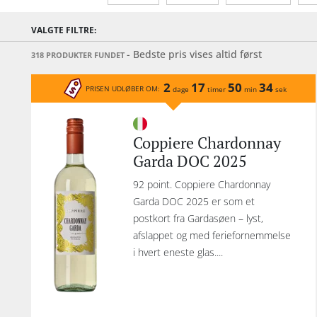
Alkohol-%
Årgang
Sødmegrad
VALGTE FILTRE:
- Bedste pris vises altid først
318 PRODUKTER FUNDET
2
17
50
34
PRISEN UDLØBER OM:
dage
timer
min
sek
Coppiere Chardonnay
Garda DOC 2025
92 point. Coppiere Chardonnay
Garda DOC 2025 er som et
postkort fra Gardasøen – lyst,
afslappet og med feriefornemmelse
i hvert eneste glas....