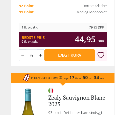
92 Point
Dorthe Kristine
91 Point
Mad og Monopolet
1 fl. pr. stk.
79,95
DKK
44,95
BEDSTE PRIS
DKK
6 fl. pr. stk.
LÆG I KURV
2
17
50
34
PRISEN UDLØBER OM:
dage
timer
min
sek
Zealy Sauvignon Blanc
2025
93 point. Det her er bare sindsygt