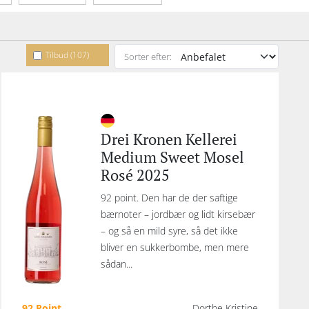
etype
Emballage
Indhold
Tilbud (107)
Sorter efter:
Drei Kronen Kellerei
Medium Sweet Mosel
Rosé 2025
92 point. Den har de der saftige
bærnoter – jordbær og lidt kirsebær
– og så en mild syre, så det ikke
bliver en sukkerbombe, men mere
sådan...
92 Point
Dorthe Kristine