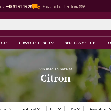
erv:
+45 81 61 16 38
Fragt fra 19,- | Fri fragt 999,-
LGTE
UDVALGTE TILBUD
BEDST ANMELDTE
TO
Vin med en note af
Citron
strikt
Producent
Drue
Pris
Anmeldelser