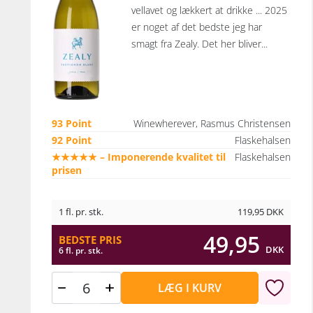
vellavet og lækkert at drikke ... 2025
er noget af det bedste jeg har
smagt fra Zealy. Det her bliver...
93 Point
Winewherever, Rasmus Christensen
92 Point
Flaskehalsen
★★★★★ – Imponerende kvalitet til
Flaskehalsen
prisen
1 fl. pr. stk.
119,95
DKK
49,95
BEDSTE PRIS
DKK
6 fl. pr. stk.
LÆG I KURV