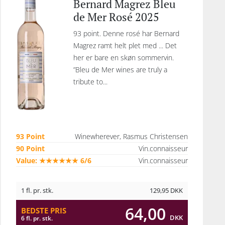
Bernard Magrez Bleu
de Mer Rosé 2025
93 point. Denne rosé har Bernard
Magrez ramt helt plet med ... Det
her er bare en skøn sommervin.
”Bleu de Mer wines are truly a
tribute to...
93 Point
Winewherever, Rasmus Christensen
90 Point
Vin.connaisseur
Value: ★★★★★★ 6/6
Vin.connaisseur
1 fl. pr. stk.
129,95
DKK
64,00
BEDSTE PRIS
DKK
6 fl. pr. stk.