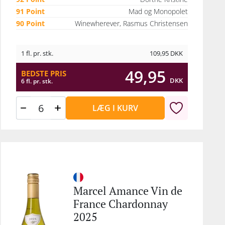
91 Point
Mad og Monopolet
90 Point
Winewherever, Rasmus Christensen
1 fl. pr. stk.
109,95
DKK
49,95
BEDSTE PRIS
DKK
6 fl. pr. stk.
LÆG I KURV
Marcel Amance Vin de
France Chardonnay
2025