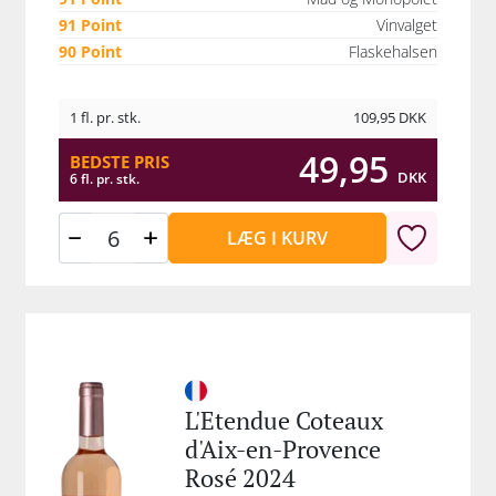
91 Point
Vinvalget
90 Point
Flaskehalsen
1 fl. pr. stk.
109,95
DKK
49,95
BEDSTE PRIS
DKK
6 fl. pr. stk.
LÆG I KURV
L'Etendue Coteaux
d'Aix-en-Provence
Rosé 2024