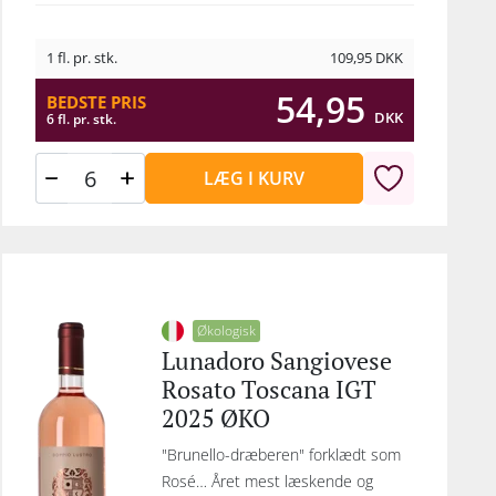
1 fl. pr. stk.
109,95
DKK
54,95
BEDSTE PRIS
DKK
6 fl. pr. stk.
LÆG I KURV
Økologisk
Lunadoro Sangiovese
Rosato Toscana IGT
2025 ØKO
"Brunello-dræberen" forklædt som
Rosé… Året mest læskende og