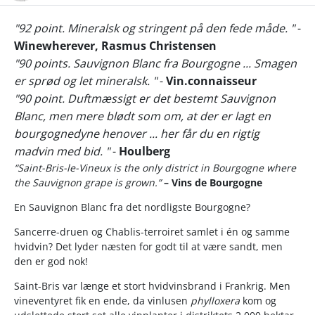
"92 point. Mineralsk og stringent på den fede måde. "
-
Winewherever, Rasmus Christensen
"90 points. Sauvignon Blanc fra Bourgogne ... Smagen
er sprød og let mineralsk. "
-
Vin.connaisseur
"90 point. Duftmæssigt er det bestemt Sauvignon
Blanc, men mere blødt som om, at der er lagt en
bourgognedyne henover ... her får du en rigtig
madvin med bid. "
-
Houlberg
“Saint-Bris-le-Vineux is the only district in Bourgogne where
the Sauvignon grape is grown.”
– Vins de Bourgogne
En Sauvignon Blanc fra det nordligste Bourgogne?
Sancerre-druen og Chablis-terroiret samlet i én og samme
hvidvin? Det lyder næsten for godt til at være sandt, men
den er god nok!
Saint-Bris var længe et stort hvidvinsbrand i Frankrig. Men
vineventyret fik en ende, da vinlusen
phylloxera
kom og