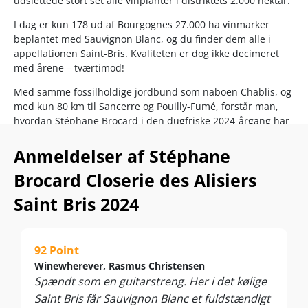
udslettede stort set alle vinplanter i distriktets 2.000 hektar.
I dag er kun 178 ud af Bourgognes 27.000 ha vinmarker
beplantet med Sauvignon Blanc, og du finder dem alle i
appellationen Saint-Bris. Kvaliteten er dog ikke decimeret
med årene – tværtimod!
Med samme fossilholdige jordbund som naboen Chablis, og
med kun 80 km til Sancerre og Pouilly-Fumé, forstår man,
hvordan Stéphane Brocard i den dugfriske 2024-årgang har
kunne fremtrylle så vibrerende frisk og kalkmineralsk en
Sauvignon Blanc fra en enkeltmark med 35 år gamle
Anmeldelser af Stéphane
vinstokke!
Brocard Closerie des Alisiers
Ingen har oplevet hverken Sauvignon Blanc eller Bourgogne
Saint Bris 2024
fuldt ud, før de haft Saint-Bris i glasset… Nu har du
chancen.
Nyd den som en frisk aperitif – eller til fisk og skaldyr, sushi,
92 Point
tapas, sprøde salater, spæde grøntsager, frisk tomat,
Winewherever, Rasmus Christensen
gedeost og andre cremede oste. Servér ved 8-10°C
Spændt som en guitarstreng. Her i det kølige
Saint Bris får Sauvignon Blanc et fuldstændigt