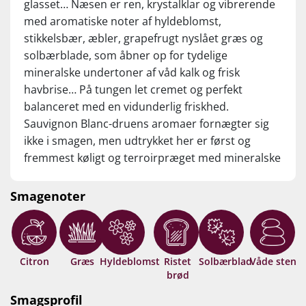
glasset… Næsen er ren, krystalklar og vibrerende
med aromatiske noter af hyldeblomst,
stikkelsbær, æbler, grapefrugt nyslået græs og
solbærblade, som åbner op for tydelige
mineralske undertoner af våd kalk og frisk
havbrise… På tungen let cremet og perfekt
balanceret med en vidunderlig friskhed.
Sauvignon Blanc-druens aromaer fornægter sig
ikke i smagen, men udtrykket her er først og
fremmest køligt og terroirpræget med mineralske
noter à la Sancerre og Chablis. Sådan kan hvid
bourgogne også smage… Spændende glas – og
Smagenoter
klart anbefalet til prisen! Drik nu, eller gem 4-5 år
fra høståret.
Citron
Græs
Hyldeblomst
Ristet
Solbærblad
Våde sten
brød
Smagsprofil