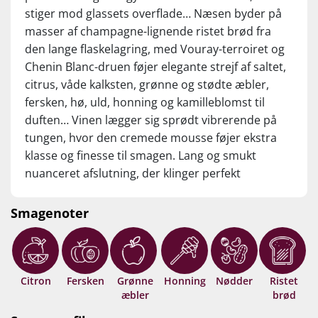
stiger mod glassets overflade… Næsen byder på
masser af champagne-lignende ristet brød fra
den lange flaskelagring, med Vouray-terroiret og
Chenin Blanc-druen føjer elegante strejf af saltet,
citrus, våde kalksten, grønne og stødte æbler,
fersken, hø, uld, honning og kamilleblomst til
duften… Vinen lægger sig sprødt vibrerende på
tungen, hvor den cremede mousse føjer ekstra
klasse og finesse til smagen. Lang og smukt
nuanceret afslutning, der klinger perfekt
mundrensende og let nøddekrydret af. Et genialt
og karakterfuldt alternativ til seriøs Champagne –
Smagenoter
leveret til en brøkdel af prisen. Anbefalet! Drik nu,
eller gem yderligere 5-8 år.
Citron
Fersken
Grønne
Honning
Nødder
Ristet
V
æbler
brød