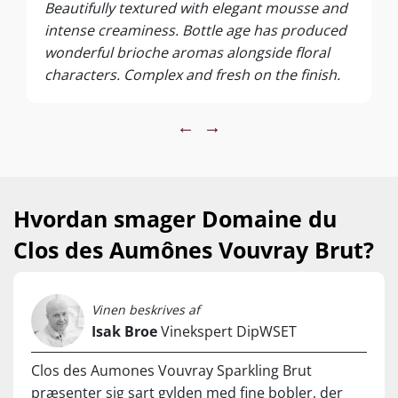
Vi taler 100 % Chenin Blanc, som efter andengæringen
Beautifully textured with elegant mousse and
tilføres ekstra fine bobler og komplekse toast-noter efter
intense creaminess. Bottle age has produced
yderligere 3 års flaskemodnning på de fine gærrester –
wonderful brioche aromas alongside floral
længere end kravet til Vintage Champagne!
characters. Complex and fresh on the finish.
Resultatet er ganske enkelt et must-try… Det her er VILDT –
men vores lager er stærkt begrænset!
←
→
...
Nyd den som aperitif eller til tapas, fisk og skaldyr, lyst kød,
sushi, brunch og cremde oste. Servér ved 6-10°C.
Hvordan smager Domaine du
Clos des Aumônes Vouvray Brut?
Vinen beskrives af
Isak Broe
Vinekspert DipWSET
Clos des Aumones Vouvray Sparkling Brut
præsenter sig sart gylden med fine bobler, der