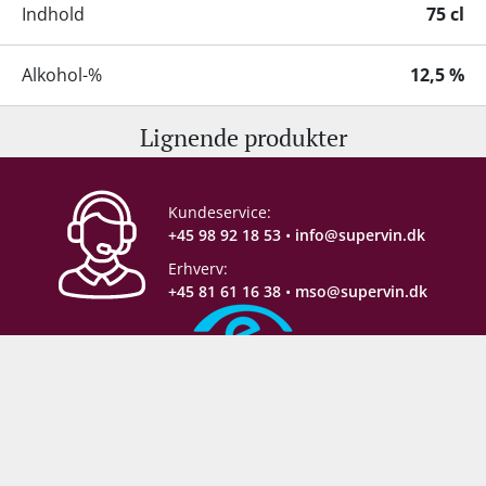
Indhold
75 cl
Alkohol-%
12,5 %
Lignende produkter
Servering
6-10°C
Gemmepotentiale
5-8 år
Kundeservice:
+45 98 92 18 53
•
info@supervin.dk
Lagring
Ståltank
Flaskelagring
Erhverv:
+45 81 61 16 38
•
mso@supervin.dk
Proptype
Kork
Emballage
6 stk. papkasse
Sikker e-handel
Næringsindhold
Se producentens varedeklaration
her