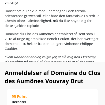
Vouvray!
Uanset om du er vild med Champagne i den terroir-
orienterede grower-stil, eller bare den fantastiske Loiredrue
Chenin Blanc i almindelighed, må du ikke snyde dig for
dette sjældne topkøb!
Domaine du Clos des Aumônes er etableret så sent som i
2018 af unge og ambitiøse Benoît Coulon, der har overtaget
domænets 16 hektar fra den tidligere vinbonde Philippe
Gaultier.
"Som uddannet ønolog valgte jeg at slå mig ned i Vouvray-
vinområdet på grund af dets potentiale til at skabe store
hvidvine."
– Benoit Coulon
Anmeldelser af Domaine du Clos
Vingårdens navn hylder den muromkransede prestigemark
des Aumônes Vouvray Brut
Clos des Aumônes, hvor Benoit råder over et areal på 5
hektar.
Her brillerer han med en supersprød mousserende vin i tør
95 Point
stil, der er skabt på champagnemetoden.
Decanter