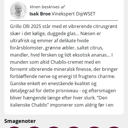
mest populære italienske hvidvin, der med Supervins Unikke
Vinen beskrives af
Garanti vil begejstre både nye og gamle fans med i den
Isak Broe
Vinekspert DipWSET
dugfriske årgang 2025!
...
Grillo Olli 2025 står med et vibrerende citrusgrønt
skær i det kølige, duggede glas... Næsen er
En ekstremt anvendelig hvidvin. Herlig på terrassen, men
ultrafrisk og emmer af delikate hvide
lige så flot til appetizers, sommersalater samt fisk og skaldyr.
forårsblomster, grønne æbler, saltet citrus,
Et oplagt alternativ til Pinot Grigio og "træfri" Chardonnay.
Nydes ved 8-12°C.
mandler, hvid fersken og lidt eksotisk ananas... I
munden som altid Chablis-cremet med en
fornemt vibrerende mineralsk finesse, der bringer
forbløffende nerve og energi til frugtens charme.
Ganske enkelt en enestående kvalitet og
detaljegrad for dette prisniveau - og eftersmagen
bliver hængende længe efter hver slurk. ”Den
italienske Chablis” imponerer som aldrig før i en
suverænt vellykket 2025-udgave. Fyld køleskabet,
mens vi har flasker – og glæd dig! Drik nu, eller
Smagenoter
gem 3-4 år fra høståret.