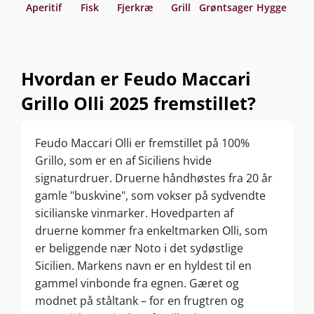
Aperitif
Fisk
Fjerkræ
Grill
Grøntsager
Hygge
Asi
Hvordan er Feudo Maccari
Grillo Olli 2025 fremstillet?
Feudo Maccari Olli er fremstillet på 100%
Grillo, som er en af Siciliens hvide
signaturdruer. Druerne håndhøstes fra 20 år
gamle "buskvine", som vokser på sydvendte
sicilianske vinmarker. Hovedparten af
druerne kommer fra enkeltmarken Olli, som
er beliggende nær Noto i det sydøstlige
Sicilien. Markens navn er en hyldest til en
gammel vinbonde fra egnen. Gæret og
modnet på ståltank – for en frugtren og