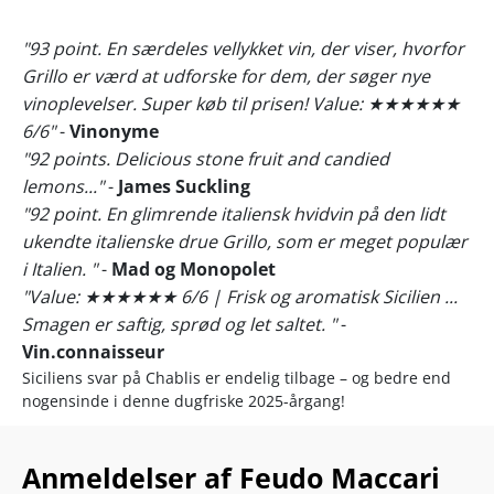
"93 point. En særdeles vellykket vin, der viser, hvorfor
Grillo er værd at udforske for dem, der søger nye
vinoplevelser. Super køb til prisen! Value: ★★★★★★
6/6"
-
Vinonyme
"92 points. Delicious stone fruit and candied
lemons..."
-
James Suckling
"92 point. En glimrende italiensk hvidvin på den lidt
ukendte italienske drue Grillo, som er meget populær
i Italien. "
-
Mad og Monopolet
"Value: ★★★★★★ 6/6 | Frisk og aromatisk Sicilien ...
Smagen er saftig, sprød og let saltet. "
-
Vin.connaisseur
Siciliens svar på Chablis er endelig tilbage – og bedre end
nogensinde i denne dugfriske 2025-årgang!
Cremet, smidig og dansende frugtlækker på tungen… Olli
Grillo er ikke uden grund blevet en kæmpemæssig
Anmeldelser af Feudo Maccari
kundefavorit. Prøv bare at læse med her...