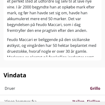
et perfekt sted at udfordre sig selv til at lave nye
vine. I år 2000 begyndte han at opkøbe mark efter
mark, og før han havde set sig om, havde han
akkumuleret mere end 50 marker. Det var
begyndelsen på Feudo Maccari, som i dag
fremtryller den ene pragtvin efter den anden.
Feudo Maccari er beliggende på den sicilianske
østkyst, og vingården har 50 hektar beplantet med
druestokke, hvoraf nogle er over 30 år gamle.
Markerne er plantet på forskellige jordarter samt
elevationer, og den vulkanske jord er fuld af
vitalitet og næringsstoffer til de planter, som er til
Vindata
stede i økosystemet.
Med ønologisk bistand fra ægteparret Giola Cresti
Druer
Grillo
og Carlo Ferrini – ”Italiens bedste Winemaker” -
fremtryller Feudo Maccari den ene topanmeldte vin
Vinen kommer fra
efter den anden.
Italien
Sicilien