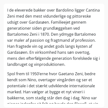
I de eleverede bakker over Bardolino ligger Cantina
Zeni med den mest vidunderlige og pittoreske
udsigt over Gardasøen. Familieejet gennem
generationer siden grundlæggelsen ved
Bartalomeo Zeni i 1870. Den ydmyge Bartalomeo
var maler af passion og fragtmand af profession.
Han fragtede vin og andet gods langs kysten af
Gardasøen. En virksomhed hans søn overtog,
mens den efterfølgende generation forelskede sig i
landbruget og vinproduktionen.
Spol frem til 1950’erne hvor Gaetano Zeni, bedre
kendt som Nino, overtager vingården og ser et
potentiale i det stærkt udviklende internationale
marked. Han vælger at bygge et nyt vineri i
bakkerne, som stadig står den dag i dag. Nino var
pioner indenfor sit felt og havde den filosofi, at vin