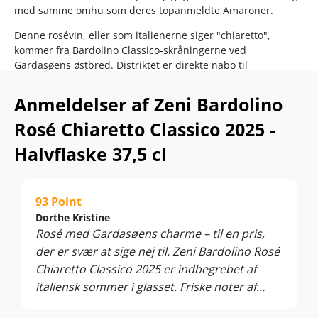
med samme omhu som deres topanmeldte Amaroner.
Denne rosévin, eller som italienerne siger "chiaretto",
kommer fra Bardolino Classico-skråningerne ved
Gardasøens østbred. Distriktet er direkte nabo til
Valpolicella og leverer her den perfekte norditalienske rosé
med ganelæskende frugtfriskhed og vibrerende
Anmeldelser af Zeni Bardolino
citrusmineralitet… Salute!
Rosé Chiaretto Classico 2025 -
Nyd den som aperitif eller til fisk- og skaldyr, tapas, sushi,
Halvflaske 37,5 cl
risotto, salater, pasta eller pizza. Servér ved 6-10°C.
93 Point
Dorthe Kristine
Rosé med Gardasøens charme – til en pris,
der er svær at sige nej til. Zeni Bardolino Rosé
Chiaretto Classico 2025 er indbegrebet af
italiensk sommer i glasset. Friske noter af
jordbær, hindbær, kirsebær og citrus smelter