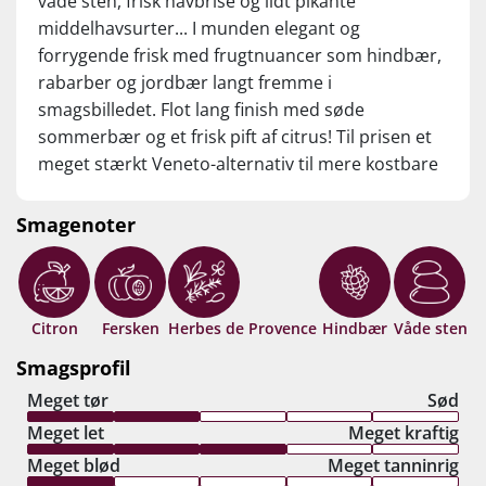
våde sten, frisk havbrise og lidt pikante
middelhavsurter... I munden elegant og
forrygende frisk med frugtnuancer som hindbær,
rabarber og jordbær langt fremme i
smagsbilledet. Flot lang finish med søde
sommerbær og et frisk pift af citrus! Til prisen et
meget stærkt Veneto-alternativ til mere kostbare
roséer fra Provence! Drik nu, eller gem 3-4 år fra
høståret.
Smagenoter
Citron
Fersken
Herbes de Provence
Hindbær
Våde sten
Smagsprofil
Meget tør
Sød
Meget let
Meget kraftig
Meget blød
Meget tanninrig