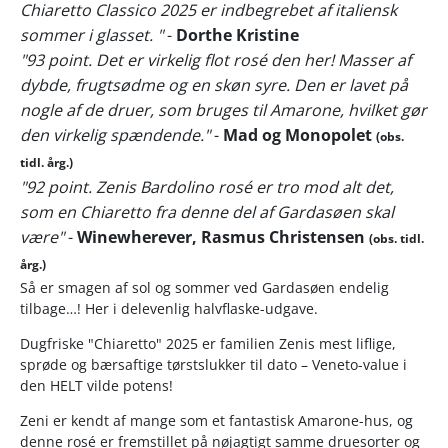
Chiaretto Classico 2025 er indbegrebet af italiensk
sommer i glasset. "
-
Dorthe Kristine
"93 point. Det er virkelig flot rosé den her! Masser af
dybde, frugtsødme og en skøn syre. Den er lavet på
nogle af de druer, som bruges til Amarone, hvilket gør
den virkelig spændende."
-
Mad og Monopolet
(obs.
tidl. årg.)
"92 point. Zenis Bardolino rosé er tro mod alt det,
som en Chiaretto fra denne del af Gardasøen skal
være"
-
Winewherever, Rasmus Christensen
(obs. tidl.
årg.)
Så er smagen af sol og sommer ved Gardasøen endelig
tilbage…! Her i delevenlig halvflaske-udgave.
Dugfriske "Chiaretto" 2025 er familien Zenis mest liflige,
sprøde og bærsaftige tørstslukker til dato – Veneto-value i
den HELT vilde potens!
Zeni er kendt af mange som et fantastisk Amarone-hus, og
denne rosé er fremstillet på nøjagtigt samme druesorter og