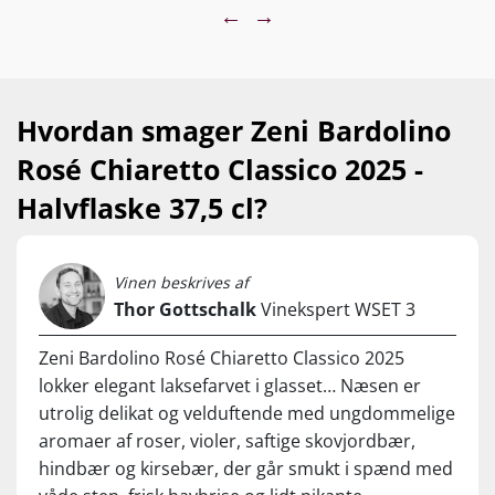
sammen med elegante florale nuancer og en
←
→
sprød mineralsk friskhed, der gør vinen både
saftig og uimodståeligt let at drikke. Den
livlige syre og den lange, friske afslutning gør
den perfekt til terrassen, tapas, fisk, pizza
Hvordan smager Zeni Bardolino
eller et glas i solen. En rosé med masser af
Rosé Chiaretto Classico 2025 -
karakter, elegance og drikkeglæde – og en vin,
der leverer langt mere, end prisskiltet lover.
Halvflaske 37,5 cl?
Vinen beskrives af
Thor Gottschalk
Vinekspert WSET 3
Zeni Bardolino Rosé Chiaretto Classico 2025
lokker elegant laksefarvet i glasset… Næsen er
utrolig delikat og velduftende med ungdommelige
aromaer af roser, violer, saftige skovjordbær,
hindbær og kirsebær, der går smukt i spænd med