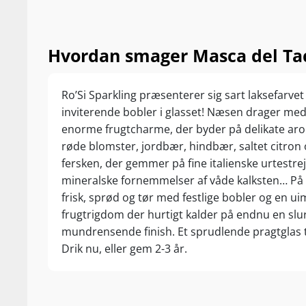
Hvordan smager Masca del Tac
Ro’Si Sparkling præsenterer sig sart laksefarve
inviterende bobler i glasset! Næsen drager med
enorme frugtcharme, der byder på delikate ar
røde blomster, jordbær, hindbær, saltet citron 
fersken, der gemmer på fine italienske urtestre
mineralske fornemmelser af våde kalksten… På
frisk, sprød og tør med festlige bobler og en u
frugtrigdom der hurtigt kalder på endnu en slur
mundrensende finish. Et sprudlende pragtglas ti
Drik nu, eller gem 2-3 år.