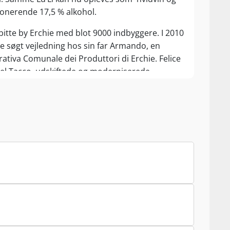
ponerende 17,5 % alkohol.
lebitte by Erchie med blot 9000 indbyggere. I 2010
e søgt vejledning hos sin far Armando, en
tiva Comunale dei Produttori di Erchie. Felice
el Tacco, udskiftede og moderniserede
ation, men uden at kaste traditionen helt bort.