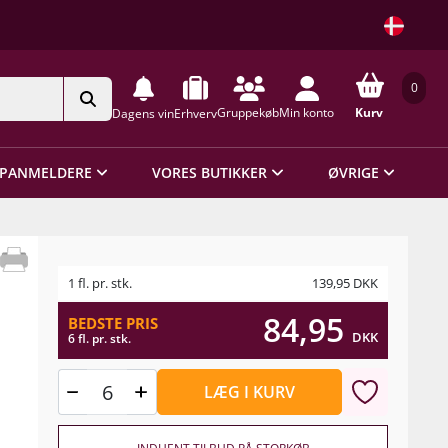
0
Gruppekøb
Min konto
Kurv
Dagens vin
Erhverv
PANMELDERE
VORES BUTIKKER
ØVRIGE
1 fl. pr. stk.
139,95
DKK
84,95
BEDSTE PRIS
DKK
6 fl. pr. stk.
LÆG I KURV