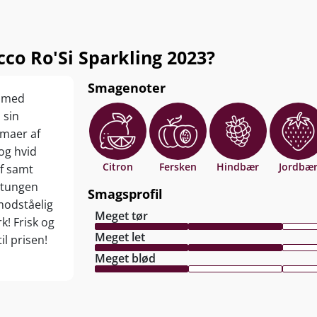
co Ro'Si Sparkling 2023?
Smagenoter
t med
 sin
omaer af
og hvid
Citron
Fersken
Hindbær
Jordbæ
jf samt
 tungen
Smagsprofil
imodståelig
Meget tør
k! Frisk og
Meget let
l prisen!
Meget blød