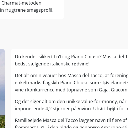
er Charmat-metoden,
in frugtrene smagsprofil.
Du kender sikkert Lu’Li og Piano Chiuso? Masca del T
bedst sælgende italienske rødvine!
Det alt om niveauet hos Masca del Tacco, at forenin
enkeltmarks-flagskib Piano Chiuso som støvlelandets 
vine i konkurrence med topnavne som Gaja, Giacomo
Og det siger alt om den unikke value-for-money, når
imponerende 4,2 stjerner på Vivino. Uhørt højt i forh
Familieejede Masca del Tacco lægger navn til flere af
fremmest Lu’Li i den bløde og generøse Amarone-sti