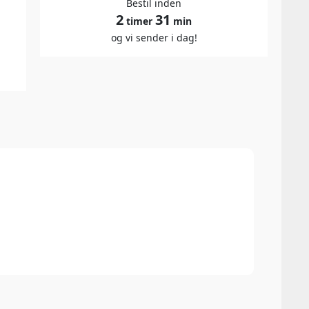
Bestil inden
2
31
timer
min
og vi sender i dag!
93 P
Dorth
Rosé 
smage
styrk
vinen
fanta
både 