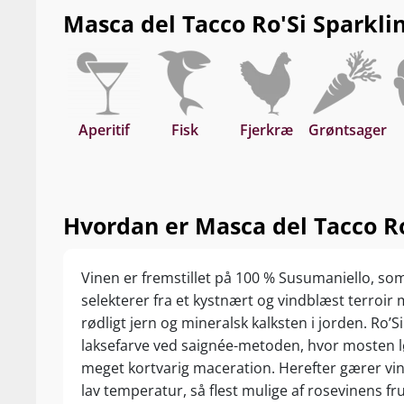
Masca del Tacco Ro'Si Sparkling
Aperitif
Fisk
Fjerkræ
Grøntsager
Hvordan er Masca del Tacco Ro
Vinen er fremstillet på 100 % Susumaniello, s
selekterer fra et kystnært og vindblæst terroir
rødligt jern og mineralsk kalksten i jorden. Ro’
laksefarve ved saignée-metoden, hvor mosten lø
meget kortvarig maceration. Herefter gærer vin
lav temperatur, så flest mulige af rosevinens f