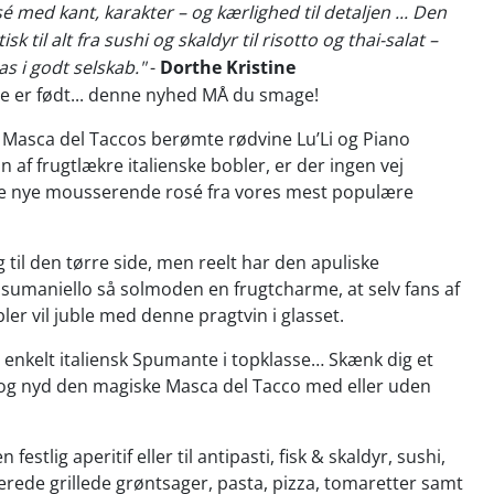
é med kant, karakter – og kærlighed til detaljen ... Den
k til alt fra sushi og skaldyr til risotto og thai-salat –
las i godt selskab."
-
Dorthe Kristine
le er født... denne nyhed MÅ du smage!
 Masca del Taccos berømte rødvine Lu’Li og Piano
an af frugtlækre italienske bobler, er der ingen vej
 nye mousserende rosé fra vores mest populære
g til den tørre side, men reelt har den apuliske
sumaniello så solmoden en frugtcharme, at selv fans af
er vil juble med denne pragtvin i glasset.
e enkelt italiensk Spumante i topklasse… Skænk dig et
 og nyd den magiske Masca del Tacco med eller uden
estlig aperitif eller til antipasti, fisk & skaldyr, sushi,
erede grillede grøntsager, pasta, pizza, tomaretter samt