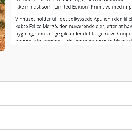
ikke mindst som ”Limited Edition” Primitivo med im
Vinhuset holder til i det solkyssede Apulien i den lil
købte Felice Mergé, den nuværende ejer, efter at hav
bygning, som længe gik under det lange navn Coopera
omdøbte bygningen til det mere mundrette Masca d
produktionsudstyret og skiftede fokus henimod innov