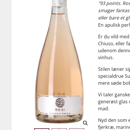
"93 points. Ros
smager fantastis
eller bare et g
En apulisk per
Er du vild med
Chiuso, eller f
udenom denne
vinhus.
Stilen læner si
specialdrue Su
mere søde bobl
Vi taler gansk
generøst glas
mad.
Nyd den som en f
fjerkræ, marin