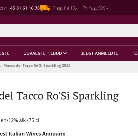
erv:
+45 81 61 16 38
Fragt fra 19,- | Fri fragt 999,-
LGTE
UDVALGTE TILBUD
BEDST ANMELDTE
TO
Masca del Tacco Ro'Si Sparkling 2023
del Tacco Ro'Si Sparkling
lien
12% alk.
75 cl
est Italian Wines Annuario