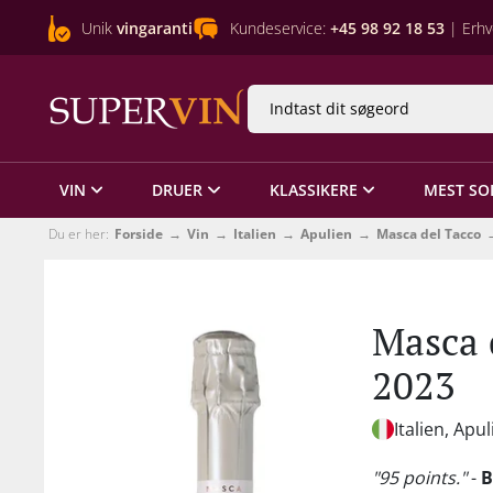
Unik
vingaranti
Kundeservice:
+45 98 92 18 53
| Erhv
VIN
DRUER
KLASSIKERE
MEST SO
Du er her:
Forside
Vin
Italien
Apulien
Masca del Tacco
Masca 
2023
Italien, Apu
"95 points."
-
B