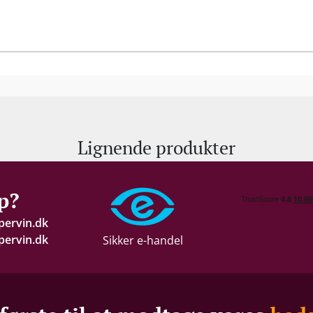
Lignende produkter
p?
pervin.dk
ervin.dk
Sikker e-handel