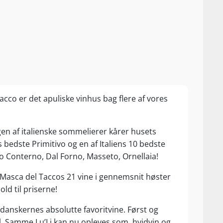
acco er det apuliske vinhus bag flere af vores
gen af italienske sommelierer kårer husets
bedste Primitivo og en af Italiens 10 bedste
 Conterno, Dal Forno, Masseto, Ornellaia!
 Masca del Taccos 21 vine i gennemsnit høster
old til priserne!
 danskernes absolutte favoritvine. Først og
l. Samme Lu’Li kan nu opleves som hvidvin og