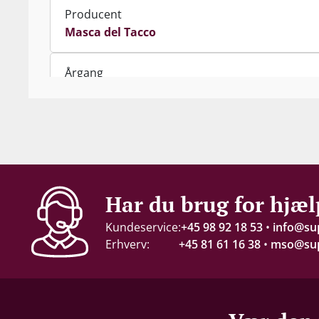
Producent
Masca del Tacco
Årgang
2023
Indhold
75 cl
Alkohol-%
Har du brug for hjæl
12 %
Kundeservice:
+45 98 92 18 53
•
info@su
Erhverv:
+45 81 61 16 38
•
mso@sup
Servering
6-8°C
Gemmepotentiale