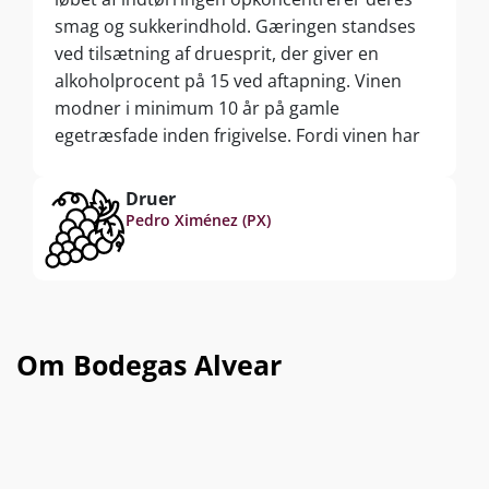
smag og sukkerindhold. Gæringen standses
ved tilsætning af druesprit, der giver en
alkoholprocent på 15 ved aftapning. Vinen
modner i minimum 10 år på gamle
egetræsfade inden frigivelse. Fordi vinen har
modnet og langsomt oxideret på egetræsfade
har den et nærmest uendeligt
Druer
lagringspotentiale, ifølge Bodegas Alvear.
Pedro Ximénez (PX)
Om Bodegas Alvear