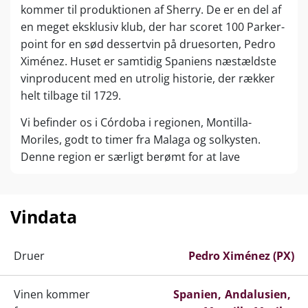
kommer til produktionen af Sherry. De er en del af
en meget eksklusiv klub, der har scoret 100 Parker-
point for en sød dessertvin på druesorten, Pedro
Ximénez. Huset er samtidig Spaniens næstældste
vinproducent med en utrolig historie, der rækker
helt tilbage til 1729.
Vi befinder os i Córdoba i regionen, Montilla-
Moriles, godt to timer fra Malaga og solkysten.
Denne region er særligt berømt for at lave
guddommelige vine på den føromtalte drue, Pedro
Xímenez. Helt op til 70 % af alle vinmarker i dette
område er beplantet med denne druesort. Du
Vindata
kender den måske fra kendte Sherry-vine, der
produceres et andet sted i Andalucien, Jerez, og
Druer
Pedro Ximénez (PX)
som er det eneste område i Spanien, der må kalde
deres vine for Sherry. I Montilla-Moriles og hos
Vinen kommer
Bodegas Alvear laver de præcis de samme typer af
Spanien
Andalusien