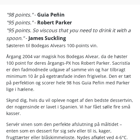
"98 points."
-
Guia Peñin
"95 points."
-
Robert Parker
"95 points. So viscous that you need to drink it with a
spoon."
-
James Suckling
Søsteren til Bodegas Alvears 100-points vin.
Årgang 2004 var magisk hos Bodegas Alvear, da de høster
100 point for deres årgangs-PX hos Robert Parker. Sacristía
er den fadmodnede udgave af samme vin og har tilbragt
minimum 10 år på egetræsfade inden frigivelse. Den er tæt
på perfektion og scorer hele 98 hos Guia Peñin med Parker
lige i hælene.
Skynd dig, hvis du vil opleve noget af den bedste dessertvin,
der nogensinde er lavet i Spanien. Vi har fået sølle fire små
kasser.
Servér vinen som den perfekte afslutning på måltidet –
enten som en dessert for sig selv eller til is, kager,
frugttærter eller blåskimmeloste. Nydes afkølet ved 4-6°C.