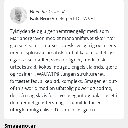
Vinen beskrives af
Isak Broe
Vinekspert DipWSET
Tykflydende og uigennemtrængelig mørk som
Marianergraven med et magohnifarvet skær nær
glassets kant… I næsen ubeskriveligt rig og intens
med eksplosiv aromatisk duft af kakao, kaffelikør,
cigarkasse, dadler, svesker figner, medicinsk
urteekstrakt, kokos, nougat, engelsk lakrids, tjære
og rosiner… WAUW! På tungen struktureret,
fortættet fed, silkeblød, kompleks. Smagen er out-
of-this-world med en ufattelig power og sødme,
der på magisk vis forbliver elegant og balanceret i
den uendelige eftersmag... Du milde for en
uforglemmlig eliksir. Drik nu, eller gem i
generationer!
Smagenoter