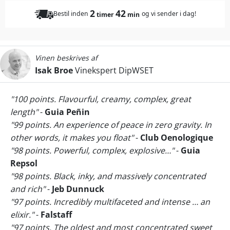
2
42
Bestil inden
og vi sender i dag!
timer
min
Vinen beskrives af
Isak Broe
Vinekspert DipWSET
"100 points. Flavourful, creamy, complex, great
length"
-
Guia Peñin
"99 points. An experience of peace in zero gravity. In
other words, it makes you float"
-
Club Oenologique
"98 points. Powerful, complex, explosive…"
-
Guia
Repsol
"98 points. Black, inky, and massively concentrated
and rich"
-
Jeb Dunnuck
"97 points. Incredibly multifaceted and intense … an
elixir."
-
Falstaff
"97 points. The oldest and most concentrated sweet