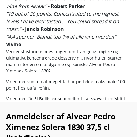
wine from Alvear"
-
Robert Parker
"19 out of 20 points. Concentrated to the highest
levels I have ever tasted … You could spread it on
toast."
-
Jancis Robinson
"4,4 stjerner. Blandt top 1% af alle vine i verden"
-
Vivino
Verdenshistoriens mest uigennemtrængeligt mørke og
ultimativt koncentrerede dessertvin… Hvor hulen starter
man historien om ældgamle og ikoniske Alvear Pedro
Ximenez Solera 1830?
Vinen der som en af meget få har perfekte maksimale 100
point hos Guía Peñin.
Vinen der får El Bullis ex-sommelier til at svæve fredfyldt i
vægtløs tilstand.
Anmeldelser af Alvear Pedro
Vinen hvis intensitet overgår alt, Jancis Robinson
nogensinde har oplevet (”You could spread it on toast.”).
Ximenez Solera 1830 37,5 cl
Det er ikke mindst grundet denne uforglemmelige