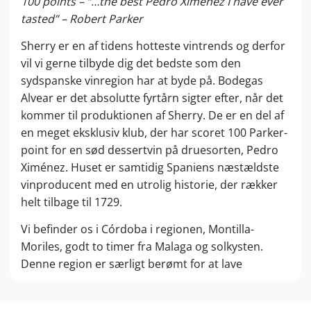
100 points – “…the best Pedro Ximénez I have ever
tasted” – Robert Parker
Sherry er en af tidens hotteste vintrends og derfor
vil vi gerne tilbyde dig det bedste som den
sydspanske vinregion har at byde på. Bodegas
Alvear er det absolutte fyrtårn sigter efter, når det
kommer til produktionen af Sherry. De er en del af
en meget eksklusiv klub, der har scoret 100 Parker-
point for en sød dessertvin på druesorten, Pedro
Ximénez. Huset er samtidig Spaniens næstældste
vinproducent med en utrolig historie, der rækker
helt tilbage til 1729.
Vi befinder os i Córdoba i regionen, Montilla-
Moriles, godt to timer fra Malaga og solkysten.
Denne region er særligt berømt for at lave
guddommelige vine på den føromtalte drue, Pedro
Xímenez. Helt op til 70 % af alle vinmarker i dette