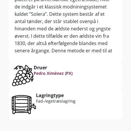
de indgår i et klassisk modniningsystemet
kaldet ”Solera”. Dette system består af et
antal tønder, der står stablet ovenpå i
hinanden med de ældste nederst og yngste
øverst. I dette tilfælde er den ældste vin fra
1830, der altså efterfølgende blandes med
senere årgange. Denne metode er med til at
give den endelige dessertvin både friskhed,
dybde og kompleksitet.
Druer
Pedro Ximénez (PX)
Lagringtype
Fad-/egetræslagring