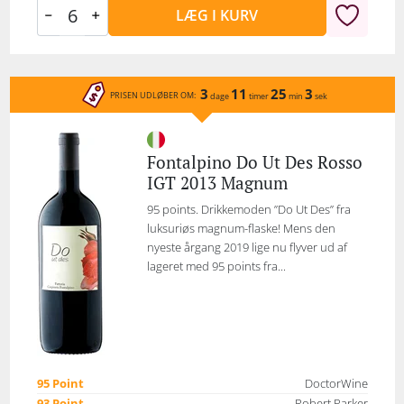
LÆG I KURV
3
11
25
3
PRISEN UDLØBER OM:
dage
timer
min
sek
Fontalpino Do Ut Des Rosso
IGT 2013 Magnum
95 points. Drikkemoden ”Do Ut Des” fra
luksuriøs magnum-flaske! Mens den
nyeste årgang 2019 lige nu flyver ud af
lageret med 95 points fra...
95 Point
DoctorWine
93 Point
Robert Parker