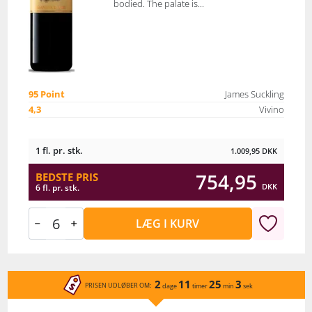
bodied. The palate is...
95 Point
James Suckling
4,3
Vivino
1 fl. pr. stk.
1.009,95
DKK
754,95
BEDSTE PRIS
DKK
6 fl. pr. stk.
LÆG I KURV
2
11
25
3
PRISEN UDLØBER OM:
dage
timer
min
sek