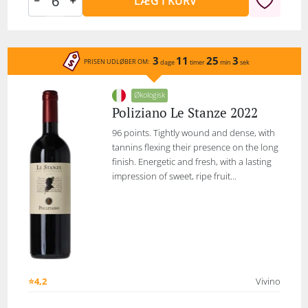
LÆG I KURV
3
11
25
3
PRISEN UDLØBER OM:
dage
timer
min
sek
Økologisk
Poliziano Le Stanze 2022
96 points. Tightly wound and dense, with
tannins flexing their presence on the long
finish. Energetic and fresh, with a lasting
impression of sweet, ripe fruit...
⭐4,2
Vivino