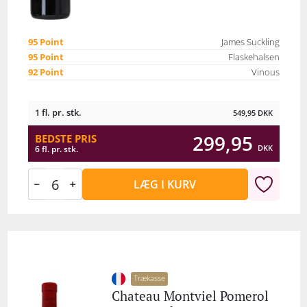
95 Point
James Suckling
95 Point
Flaskehalsen
92 Point
Vinous
1 fl. pr. stk.
549,95
DKK
299,95
BEDSTE PRIS
DKK
6 fl. pr. stk.
LÆG I KURV
Trækasse
Chateau Montviel Pomerol