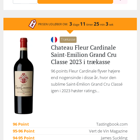
3
11
25
3
PRISEN UDLØBER OM:
dage
timer
min
sek
Trækasse
Chateau Fleur Cardinale
Saint-Emilion Grand Cru
Classe 2023 i trækasse
96 points Fleur Cardinale flyver højere
end nogensinde i disse år, hvor den
sublime Saint-Émilion Grand Cru Classé
igen i 2023 høster ratings...
96 Point
Tastingbook.com
95-96 Point
Vert de Vin Magazine
94-95 Point
James Suckling