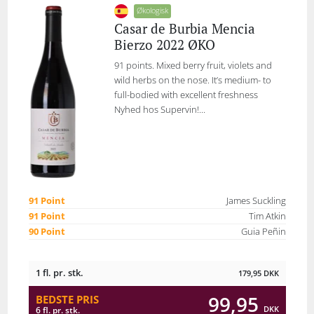
Økologisk
Casar de Burbia Mencia
Bierzo 2022 ØKO
91 points. Mixed berry fruit, violets and
wild herbs on the nose. It’s medium- to
full-bodied with excellent freshness
Nyhed hos Supervin!...
91 Point
James Suckling
91 Point
Tim Atkin
90 Point
Guia Peñin
1 fl. pr. stk.
179,95
DKK
99,95
BEDSTE PRIS
DKK
6 fl. pr. stk.