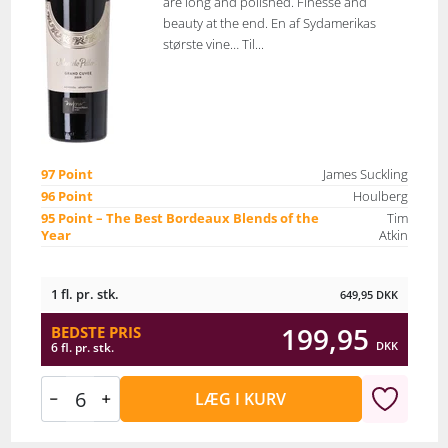
are long and polished. Finesse and
beauty at the end. En af Sydamerikas
største vine… Til...
97 Point
James Suckling
96 Point
Houlberg
95 Point – The Best Bordeaux Blends of the
Tim
Year
Atkin
1 fl. pr. stk.
649,95
DKK
199,95
BEDSTE PRIS
DKK
6 fl. pr. stk.
LÆG I KURV