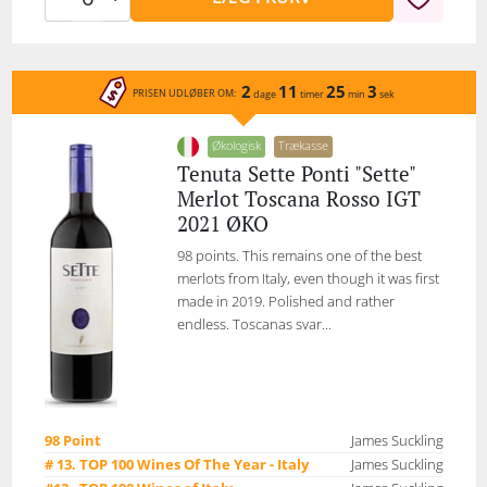
2
11
25
3
PRISEN UDLØBER OM:
dage
timer
min
sek
Økologisk
Trækasse
Tenuta Sette Ponti "Sette"
Merlot Toscana Rosso IGT
2021 ØKO
98 points. This remains one of the best
merlots from Italy, even though it was first
made in 2019. Polished and rather
endless. Toscanas svar...
98 Point
James Suckling
# 13. TOP 100 Wines Of The Year - Italy
James Suckling