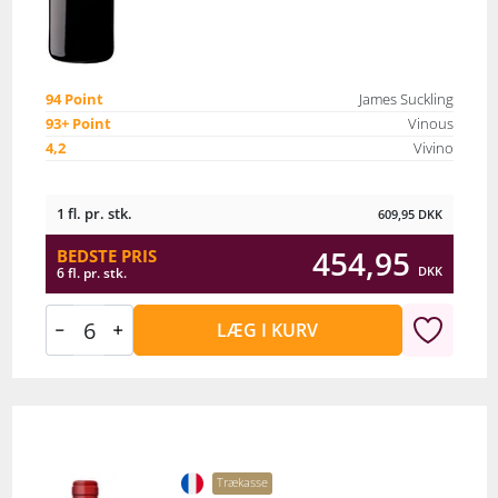
94 Point
James Suckling
93+ Point
Vinous
4,2
Vivino
1 fl. pr. stk.
609,95
DKK
454,95
BEDSTE PRIS
DKK
6 fl. pr. stk.
LÆG I KURV
Trækasse