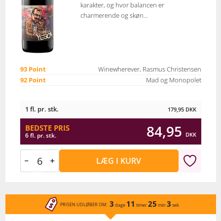
karakter, og hvor balancen er
charmerende og skøn...
93 Point
Winewherever, Rasmus Christensen
92 Point
Mad og Monopolet
1 fl. pr. stk.
179,95
DKK
84,95
BEDSTE PRIS
DKK
6 fl. pr. stk.
LÆG I KURV
3
11
25
3
PRISEN UDLØBER OM:
dage
timer
min
sek