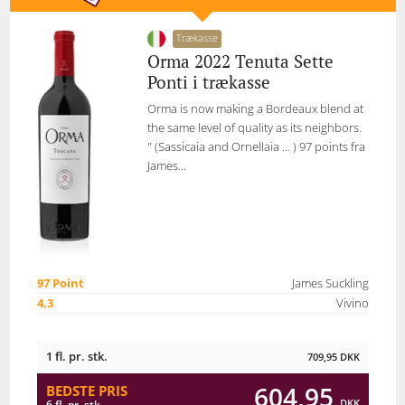
Trækasse
Orma 2022 Tenuta Sette
Ponti i trækasse
Orma is now making a Bordeaux blend at
the same level of quality as its neighbors.
" (Sassicaia and Ornellaia … ) 97 points fra
James...
97 Point
James Suckling
4,3
Vivino
1 fl. pr. stk.
709,95
DKK
604,95
BEDSTE PRIS
DKK
6 fl. pr. stk.