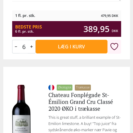
1 fl. pr. stk.
479,95
DKK
389,95
BEDSTE PRIS
DKK
6 fl. pr. stk.
LÆG I KURV
Økologisk
Trækasse
Chateau Fonplégade St-
Émilion Grand Cru Classé
2020 ØKO i trækasse
This is great stuff, a brilliant example of St-
Emilion limestone. A buy! "Top juice” fra
sydskrånende øko-marker nær Pavie og