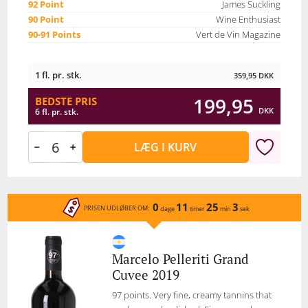
92 Point
James Suckling
90 Point
Wine Enthusiast
90-91 Points
Vert de Vin Magazine
1 fl. pr. stk.
359,95
DKK
199,95
BEDSTE PRIS
DKK
6 fl. pr. stk.
LÆG I KURV
0
11
25
3
PRISEN UDLØBER OM:
dage
timer
min
sek
Marcelo Pelleriti Grand
Cuvee 2019
97 points. Very fine, creamy tannins that