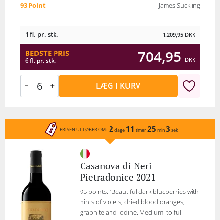
93 Point
James Suckling
1 fl. pr. stk.
1.209,95
DKK
704,95
BEDSTE PRIS
DKK
6 fl. pr. stk.
LÆG I KURV
2
11
25
3
PRISEN UDLØBER OM:
dage
timer
min
sek
Casanova di Neri
Pietradonice 2021
95 points. “Beautiful dark blueberries with
hints of violets, dried blood oranges,
graphite and iodine. Medium- to full-