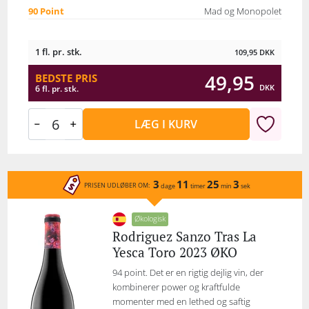
90 Point
Mad og Monopolet
1 fl. pr. stk.
109,95
DKK
49,95
BEDSTE PRIS
DKK
6 fl. pr. stk.
LÆG I KURV
3
11
25
3
PRISEN UDLØBER OM:
dage
timer
min
sek
Økologisk
Rodriguez Sanzo Tras La
Yesca Toro 2023 ØKO
94 point. Det er en rigtig dejlig vin, der
kombinerer power og kraftfulde
momenter med en lethed og saftig