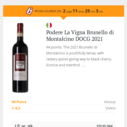
2
11
25
3
PRISEN UDLØBER OM:
dage
timer
min
sek
Podere La Vigna Brunello di
Montalcino DOCG 2021
94 points. The 2021 Brunello di
Montalcino is youthfully tense, with
cedary spices giving way to black cherry,
licorice and menthol ......
94 Point
Vinous
⭐ 4,2
Vivino
1 fl. pr. stk.
379,95
DKK