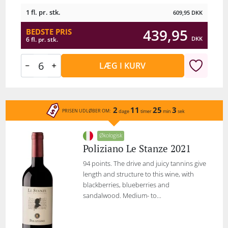
1 fl. pr. stk.
609,95
DKK
439,95
BEDSTE PRIS
DKK
6 fl. pr. stk.
LÆG I KURV
2
11
25
3
PRISEN UDLØBER OM:
dage
timer
min
sek
Økologisk
Poliziano Le Stanze 2021
94 points. The drive and juicy tannins give
length and structure to this wine, with
blackberries, blueberries and
sandalwood. Medium- to...