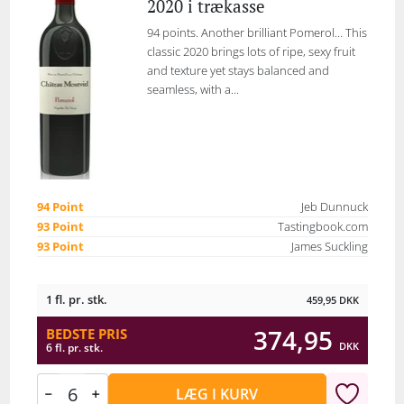
2020 i trækasse
94 points. Another brilliant Pomerol… This
classic 2020 brings lots of ripe, sexy fruit
and texture yet stays balanced and
seamless, with a...
94 Point
Jeb Dunnuck
93 Point
Tastingbook.com
93 Point
James Suckling
1 fl. pr. stk.
459,95
DKK
374,95
BEDSTE PRIS
DKK
6 fl. pr. stk.
LÆG I KURV