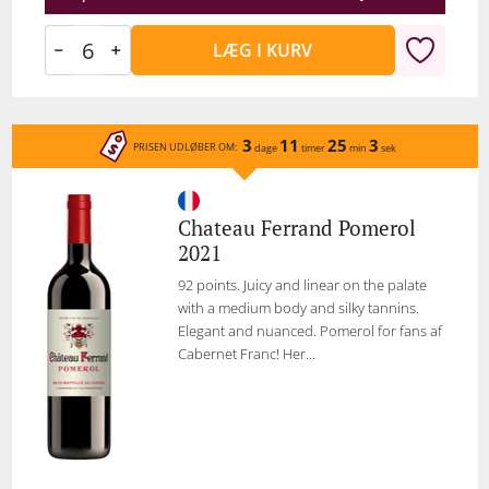
LÆG I KURV
3
11
25
3
PRISEN UDLØBER OM:
dage
timer
min
sek
Chateau Ferrand Pomerol
2021
92 points. Juicy and linear on the palate
with a medium body and silky tannins.
Elegant and nuanced. Pomerol for fans af
Cabernet Franc! Her...