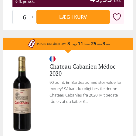
DKK
6 fl. pr. stk.
LÆG I KURV
3
11
25
3
PRISEN UDLØBER OM:
dage
timer
min
sek
Chateau Cabanieu Médoc
2020
90 point. En Bordeaux med stor value for
money? Så kan du roligt bestille denne
Chateau Cabanieu fra 2020. Mit bedste
råd er, at du køber 6...