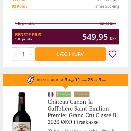
92 Point
James Suckling
1 fl. pr. stk.
609,95
DKK
549,95
BEDSTE PRIS
DKK
1 fl. pr. stk.
LÆG I KURV
3
11
25
3
PRISEN UDLØBER OM:
dage
timer
min
sek
Økologisk
Trækasse
Château Canon-la-
Gaffelière Saint-Emilion
Premier Grand Cru Classé B
2020 ØKO i trækasse
99 points. Mon ikke de femten ratings fra