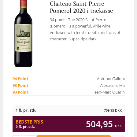
Chateau Saint-Pierre
Pomerol 2020 i trækasse
94 points. The 2020 Saint-Pierre
(Pomerol) is a powerful, virile wine
endowed with terrific depth and tons of
character. Super-ripe dark...
94 Point
Antonio Galloni
93 Point
Alexandre Ma
93 Point
Jean-Marc Quarin
1 fl. pr. stk.
709,95
DKK
504,95
BEDSTE PRIS
DKK
6 fl. pr. stk.