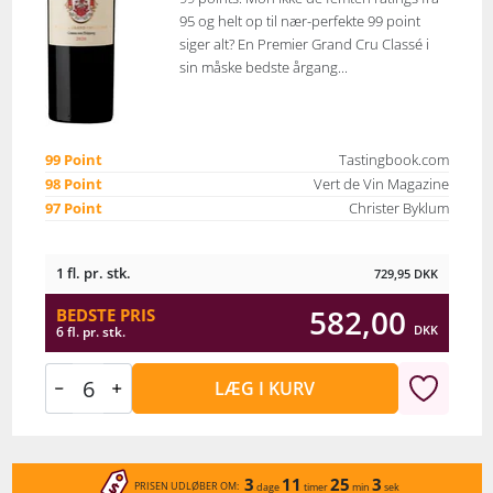
95 og helt op til nær-perfekte 99 point
siger alt? En Premier Grand Cru Classé i
sin måske bedste årgang...
99 Point
Tastingbook.com
98 Point
Vert de Vin Magazine
97 Point
Christer Byklum
1 fl. pr. stk.
729,95
DKK
582,00
BEDSTE PRIS
DKK
6 fl. pr. stk.
LÆG I KURV
3
11
25
3
PRISEN UDLØBER OM:
dage
timer
min
sek