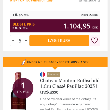
#13 - TOP 100 Wines of Italy
James Suckling
1 fl. pr. stk.
2.009,95
DKK
1.104,95
BEDSTE PRIS
DKK
6 fl. pr. stk.
LÆG I KURV
UNDER 6 fl. TILBAGE - BEDSTE PRIS V. 1 STK.
Trækasse
Chateau Mouton-Rothschild
1
1.Cru Classé Pauillac 2023 i
trækasse
STK. PRIS
One of my clear wines of the vintage. Of
any vintage” To anmeldere dømmer
perfekt Pauillac og kvitterer med 100/100