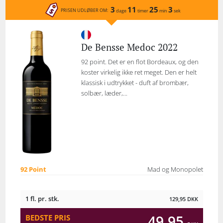
3
11
25
3
PRISEN UDLØBER OM:
dage
timer
min
sek
De Bensse Medoc 2022
92 point. Det er en flot Bordeaux, og den
koster virkelig ikke ret meget. Den er helt
klassisk i udtrykket - duft af brombær,
solbær, læder,...
92 Point
Mad og Monopolet
1 fl. pr. stk.
129,95
DKK
49,95
BEDSTE PRIS