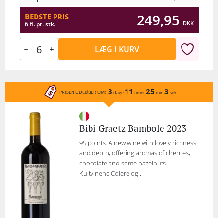
249,95
BEDSTE PRIS
DKK
6 fl. pr. stk.
LÆG I KURV
3
11
25
3
PRISEN UDLØBER OM:
dage
timer
min
sek
Bibi Graetz Bambole 2023
95 points. A new wine with lovely richness
and depth, offering aromas of cherries,
chocolate and some hazelnuts.
Kultvinene Colere og...