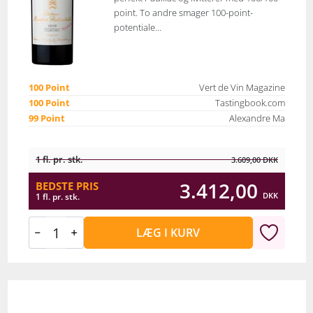
point. To andre smager 100-point-
potentiale...
100 Point
Vert de Vin Magazine
100 Point
Tastingbook.com
99 Point
Alexandre Ma
1 fl. pr. stk.
3.609,00
DKK
3.412,00
BEDSTE PRIS
DKK
1 fl. pr. stk.
LÆG I KURV