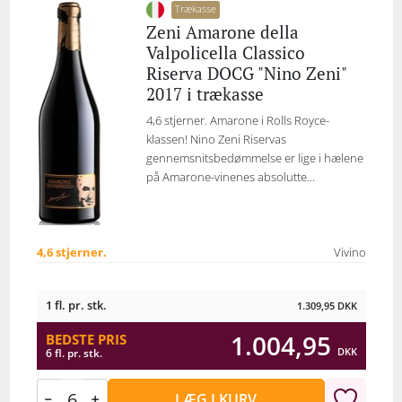
Trækasse
Zeni Amarone della
Valpolicella Classico
Riserva DOCG "Nino Zeni"
2017 i trækasse
4,6 stjerner. Amarone i Rolls Royce-
klassen! Nino Zeni Riservas
gennemsnitsbedømmelse er lige i hælene
på Amarone-vinenes absolutte...
4,6 stjerner.
Vivino
1 fl. pr. stk.
1.309,95
DKK
1.004,95
BEDSTE PRIS
DKK
6 fl. pr. stk.
LÆG I KURV