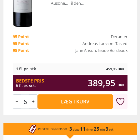
Ausone… Til den...
95 Point
Decanter
95 Point
Andreas Larsson, Tasted
95 Point
Jane Anson, Inside Bordeaux
1 fl. pr. stk.
459,95
DKK
389,95
BEDSTE PRIS
DKK
6 fl. pr. stk.
LÆG I KURV
3
11
25
3
PRISEN UDLØBER OM:
dage
timer
min
sek