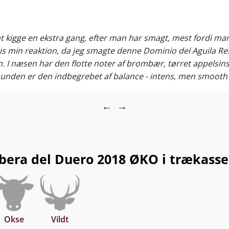
t kigge en ekstra gang, efter man har smagt, mest fordi man 
 min reaktion, da jeg smagte denne Dominio del Aguila Res
 I næsen har den flotte noter af brombær, tørret appelsins
 munden er den indbegrebet af balance - intens, men smoot
er. 1 stk 599,95 – TILBUD v 6 fl. 469,95
←
→
era del Duero 2018 ØKO i trækasse p
Okse
Vildt