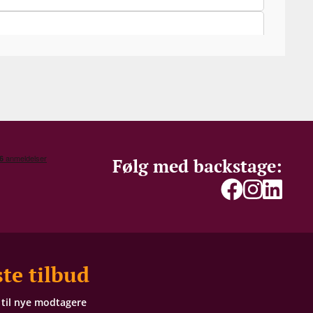
Følg med backstage:
te tilbud
t til nye modtagere