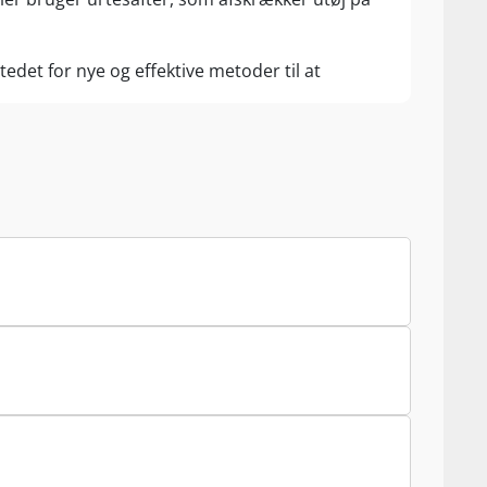
tedet for nye og effektive metoder til at
 ud med menneskefødder, stadig på stilken. Alt
n giver - og altid med tradition for øje. Den
bliver vinen fadlagret i op til 50 måneder for
es gallerier, som er blevet lavet om til
tidligere triste tilstand til en vingård, som nu
ltreret eller klaret, før den bliver flasket.
nte vine, som også skal kunne nydes nu.