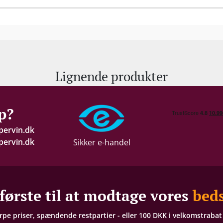
Lignende produkter
p?
pervin.dk
ervin.dk
Sikker e-handel
første til at modtage vores
beds
arpe priser, spændende restpartier - eller 100 DKK i velkomstraba