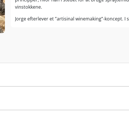
vinstokkene.
Jorge efterlever et ”artisinal winemaking”-koncept. I s
afstilkning og presning af druer bliver mosten trådt
hvad de gør er en ”homage” til naturen og de gaver de
malolaktiske gæring foregår ”En Barrica”, og derefter 
visse vine. Gæringen foregår i de gamle 15. århundred
vinkældre. Vingården er også blevet renoveret fra sin 
summer af liv.
I samme ånd som druedyrkningen bliver vinen hverken fi
Visionen er at producere intense, sejlivede og elega