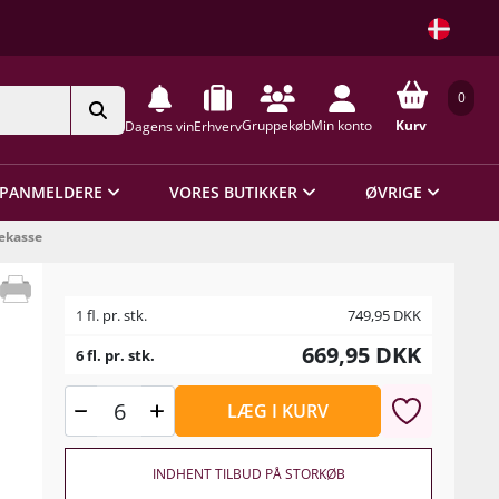
0
Gruppekøb
Min konto
Kurv
Dagens vin
Erhverv
PANMELDERE
VORES BUTIKKER
ØVRIGE
rækasse
1 fl. pr. stk.
749,95
DKK
669,95
DKK
6 fl. pr. stk.
LÆG I KURV
INDHENT TILBUD PÅ STORKØB