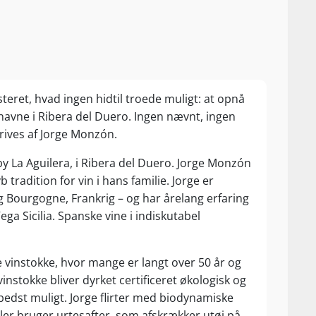
teret, hvad ingen hidtil troede muligt: at opnå
avne i Ribera del Duero. Ingen nævnt, ingen
drives af Jorge Monzón.
dsby La Aguilera, i Ribera del Duero. Jorge Monzón
tradition for vin i hans familie. Jorge er
 Bourgogne, Frankrig – og har årelang erfaring
a Sicilia. Spanske vine i indiskutabel
e vinstokke, hvor mange er langt over 50 år og
vinstokke bliver dyrket certificeret økologisk og
bedst muligt. Jorge flirter med biodynamiske
dler bruger urtesafter, som afskrækker utøj på