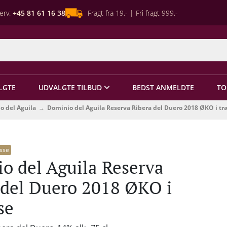
erv:
+45 81 61 16 38
Fragt fra 19,- | Fri fragt 999,-
LGTE
UDVALGTE TILBUD
BEDST ANMELDTE
TO
o del Aguila
Dominio del Aguila Reserva Ribera del Duero 2018 ØKO i t
sse
o del Aguila Reserva
 del Duero 2018 ØKO i
se