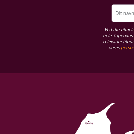
Proptype
Kork
Dit nav
Emballage
Ved din tilmel
6 stk. trækasse
hele Supervins 
relevante tilbu
vores
person
Allergener
Sulferdioxid/ Sulfitter