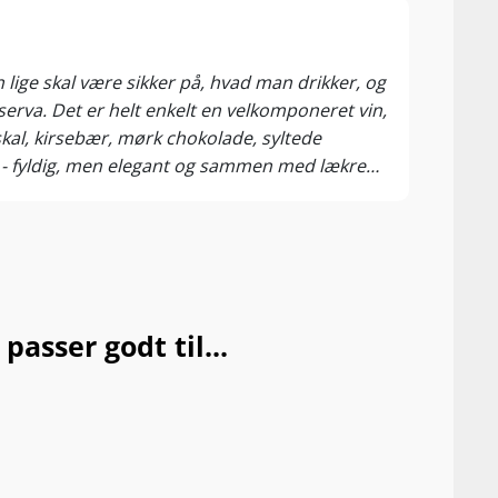
97 P
Rober
lige skal være sikker på, hvad man drikker, og
2017 
erva. Det er helt enkelt en velkomponeret vin,
fine,
kal, kirsebær, mørk chokolade, syltede
altit
h - fyldig, men elegant og sammen med lækre
malol
very 
young
chalk
Febru
asser godt til...