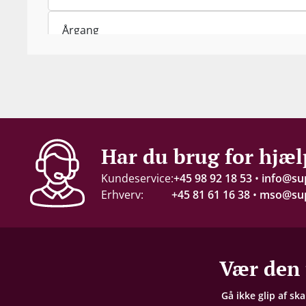
Årgang
2018
Indhold
75 cl
Alkohol-%
Har du brug for hjæl
14 %
Kundeservice:
+45 98 92 18 53
•
info@su
Erhverv:
+45 81 61 16 38
•
mso@sup
Servering
16-18 °C
Gemmepotentiale
Vær den 
+20 år fra høståret
Gå ikke glip af sk