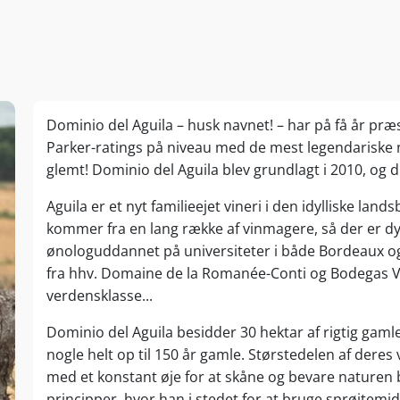
Dominio del Aguila – husk navnet! – har på få år præs
Parker-ratings på niveau med de mest legendariske n
glemt! Dominio del Aguila blev grundlagt i 2010, og 
Aguila er et nyt familieejet vineri i den idylliske lan
kommer fra en lang række af vinmagere, så der er dyb 
ønologuddannet på universiteter i både Bordeaux og
fra hhv. Domaine de la Romanée-Conti og Bodegas Veg
verdensklasse...
Dominio del Aguila besidder 30 hektar af rigtig gaml
nogle helt op til 150 år gamle. Størstedelen af deres 
med et konstant øje for at skåne og bevare naturen 
principper, hvor han i stedet for at bruge sprøjtemi