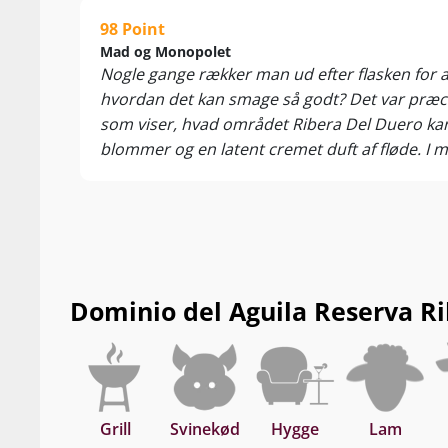
98 Point
Mad og Monopolet
Nogle gange rækker man ud efter flasken for a
hvordan det kan smage så godt? Det var præcis
som viser, hvad området Ribera Del Duero kan.
blommer og en latent cremet duft af fløde. I
tanniner og friskhed så er der en fuldendt vin h
Dominio del Aguila Reserva Rib
Grill
Svinekød
Hygge
Lam