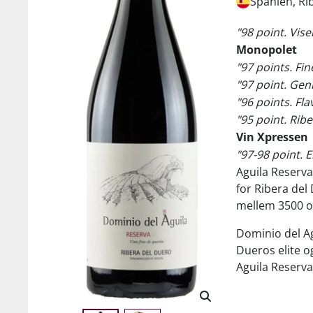
Spanien, Ri
"98 point. Vis
Monopolet
"97 points. Fin
"97 point. Gen
"96 points. Fla
"95 point. Ribe
Vin Xpressen
"97-98 point. E
Aguila Reserva
for Ribera del 
mellem 3500 og
Dominio del Ag
Dueros elite og
Aguila Reserva