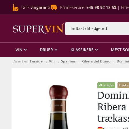
Unik
vingaranti
Kundeservice:
+45 98 92 18 53
| Erhv
VIN
DRUER
KLASSIKERE
MEST SO
Du er her:
Forside
Vin
Spanien
Ribera del Duero
Domini
Økologisk
Træka
Domini
Ribera
trækas