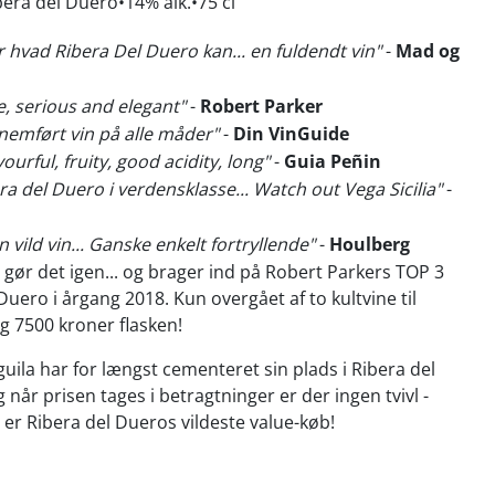
bera del Duero
14% alk.
75 cl
er hvad Ribera Del Duero kan... en fuldendt vin"
-
Mad og
e, serious and elegant"
-
Robert Parker
nemført vin på alle måder"
-
Din VinGuide
vourful, fruity, good acidity, long"
-
Guia Peñin
ra del Duero i verdensklasse... Watch out Vega Sicilia"
-
n vild vin... Ganske enkelt fortryllende"
-
Houlberg
 gør det igen... og brager ind på Robert Parkers TOP 3
Duero i årgang 2018. Kun overgået af to kultvine til
 7500 kroner flasken!
uila har for længst cementeret sin plads i Ribera del
 når prisen tages i betragtninger er der ingen tvivl -
 er Ribera del Dueros vildeste value-køb!