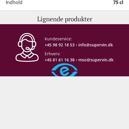
Indhold
75 cl
Lignende produkter
Alkohol-%
13 %
Servering
16-18°C
Kundeservice:
+45 98 92 18 53
•
info@supervin.dk
Gemmepotentiale
6-8 år fra høståret
Erhverv:
+45 81 61 16 38
•
mso@supervin.dk
Lagring
Fad-/egetræslagring
Proptype
Kork
Sikker e-handel
Emballage
6 stk. papkasse
Næringsindhold
Se producentens varedeklaration
Følg med backstage:
her