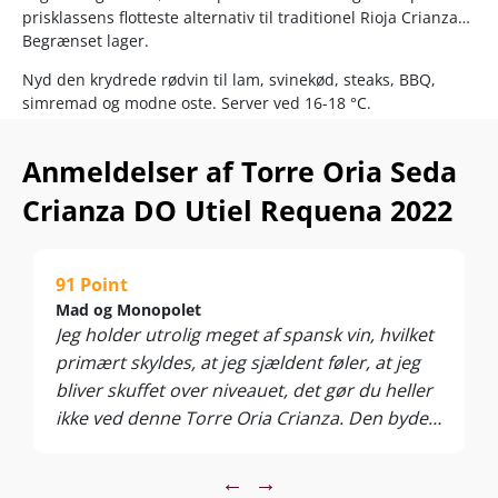
prisklassens flotteste alternativ til traditionel Rioja Crianza…
Begrænset lager.
Nyd den krydrede rødvin til lam, svinekød, steaks, BBQ,
simremad og modne oste. Server ved 16-18 °C.
Seda Crianza 2022 er skabt på den trendy lokale
Anmeldelser af Torre Oria Seda
druespecialitet Bobal, som Torre Oria fuldender med ekstra
frugtpower og elegance fra Spaniens signaturdrue
Crianza DO Utiel Requena 2022
Tempranillo og bordeauxdruen Cabernet Sauvignon. Alle
druer høstes i solrige østspanske Utiel-Requena, hvor
højtliggende vinmarker 600-900 meter over havet bringer
friskhed og aromarigdom til druer og vin. I kælderen
91 Point
forædles den spanske rødvin med bøfvenlige tanniner og
Mad og Monopolet
lækre luksuskrydderier via den 12 måneder lange lagring
Jeg holder utrolig meget af spansk vin, hvilket
lige dele franske og amerikanske barriquefade, heraf 20 %
primært skyldes, at jeg sjældent føler, at jeg
helt nye.
bliver skuffet over niveauet, det gør du heller
ikke ved denne Torre Oria Crianza. Den byder
på duft af solbær, viol, vanilje, friske urter og
lidt hengemte noter - tænk på lagrede
←
→