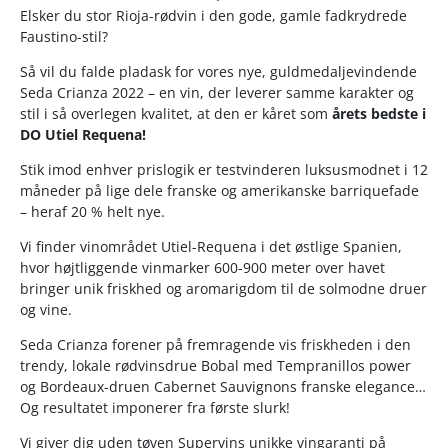
Elsker du stor Rioja-rødvin i den gode, gamle fadkrydrede
Faustino-stil?
Så vil du falde pladask for vores nye, guldmedaljevindende
Seda Crianza 2022 – en vin, der leverer samme karakter og
stil i så overlegen kvalitet, at den er kåret som
årets bedste i
DO Utiel Requena!
Stik imod enhver prislogik er testvinderen luksusmodnet i 12
måneder på lige dele franske og amerikanske barriquefade
– heraf 20 % helt nye.
Vi finder vinområdet Utiel-Requena i det østlige Spanien,
hvor højtliggende vinmarker 600-900 meter over havet
bringer unik friskhed og aromarigdom til de solmodne druer
og vine.
Seda Crianza forener på fremragende vis friskheden i den
trendy, lokale rødvinsdrue Bobal med Tempranillos power
og Bordeaux-druen Cabernet Sauvignons franske elegance…
Og resultatet imponerer fra første slurk!
Vi giver dig uden tøven Supervins unikke vingaranti på