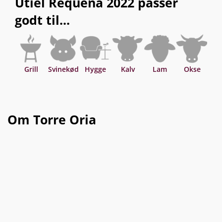
Utiel Requena 2022 passer
godt til...
Grill
Svinekød
Hygge
Kalv
Lam
Okse
Asi
Om Torre Oria