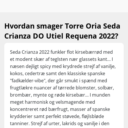
blommer eller bær. I munden er den rund,
fyldig og har masser af tanniner, lette
krydderier og et udtryk, som gør den perfekt
til krydrede retter, tapas, simreretter eller
Hvordan smager Torre Oria Seda
grillmad.
Crianza DO Utiel Requena 2022?
Seda Crianza 2022 funkler flot kirsebærrød med
et modent skær af teglsten nær glassets kant… I
næsen dejligt spicy med krydrede strejf af vanilje,
kokos, cedertræ samt den klassiske spanske
"fadkælder-vibe", der går smukt i spænd med
frugtlækre nuancer af tørrede blomster, solbær,
brombær, mynte og røde kirsebær… I munden
meget harmonisk og velsmagende med
koncentreret rød bærfrugt, masser af spanske
krydderier samt perfekt støvede, fløjlsbløde
tanniner. Strejf af urter, lakrids og vanilje i den