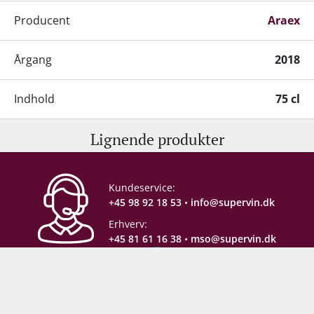
Producent
Araex
Årgang
2018
Indhold
75 cl
Lignende produkter
Alkohol-%
13,5 %
Servering
16-18°C
Kundeservice:
+45 98 92 18 53
•
info@supervin.dk
Gemmepotentiale
10-15 år fra høståret
Erhverv:
+45 81 61 16 38
•
mso@supervin.dk
Lagring
Fad-/egetræslagring
Proptype
Kork
Sikker e-handel