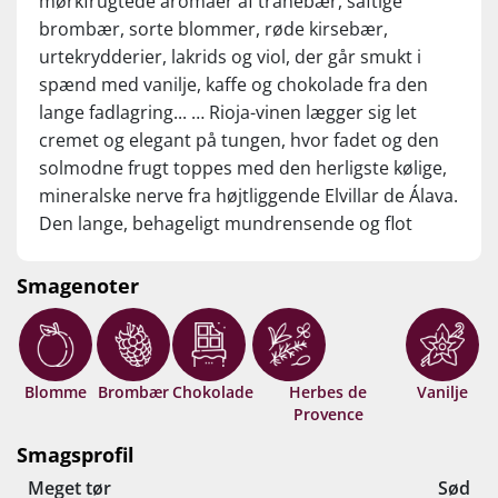
mørkfrugtede aromaer af tranebær, saftige
brombær, sorte blommer, røde kirsebær,
urtekrydderier, lakrids og viol, der går smukt i
spænd med vanilje, kaffe og chokolade fra den
lange fadlagring... … Rioja-vinen lægger sig let
cremet og elegant på tungen, hvor fadet og den
solmodne frugt toppes med den herligste kølige,
mineralske nerve fra højtliggende Elvillar de Álava.
Den lange, behageligt mundrensende og flot
nuancerede finish klinger perfekt af med
bøfvenlige tanniner og luksuskrydderier fra de
Smagenoter
mange måneder på franske fade... WAUW, for en
value! Drik nu, eller gem 10-15 år fra høståret.
Blomme
Brombær
Chokolade
Herbes de
Vanilje
Provence
Smagsprofil
Meget tør
Sød