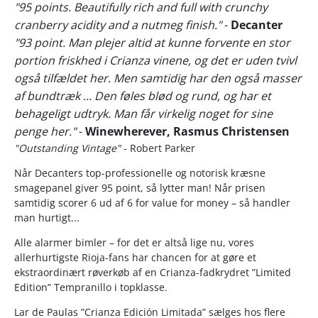
"95 points. Beautifully rich and full with crunchy
cranberry acidity and a nutmeg finish."
-
Decanter
"93 point. Man plejer altid at kunne forvente en stor
portion friskhed i Crianza vinene, og det er uden tvivl
også tilfældet her. Men samtidig har den også masser
af bundtræk ... Den føles blød og rund, og har et
behageligt udtryk. Man får virkelig noget for sine
penge her."
-
Winewherever, Rasmus Christensen
"Outstanding Vintage"
- Robert Parker
Når Decanters top-professionelle og notorisk kræsne
smagepanel giver 95 point, så lytter man! Når prisen
samtidig scorer 6 ud af 6 for value for money – så handler
man hurtigt...
Alle alarmer bimler – for det er altså lige nu, vores
allerhurtigste Rioja-fans har chancen for at gøre et
ekstraordinært røverkøb af en Crianza-fadkrydret ”Limited
Edition” Tempranillo i topklasse.
Lar de Paulas ”Crianza Edición Limitada” sælges hos flere