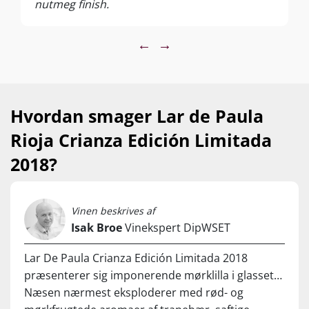
nutmeg finish.
som fx Manchego. Server ved 16-18°C
←
→
Hvordan smager Lar de Paula
Rioja Crianza Edición Limitada
2018?
Vinen beskrives af
Isak Broe
Vinekspert DipWSET
Lar De Paula Crianza Edición Limitada 2018
præsenterer sig imponerende mørklilla i glasset…
Næsen nærmest eksploderer med rød- og