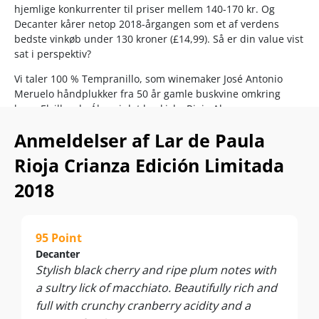
hjemlige konkurrenter til priser mellem 140-170 kr. Og
Decanter kårer netop 2018-årgangen som et af verdens
bedste vinkøb under 130 kroner (£14,99). Så er din value vist
sat i perspektiv?
Vi taler 100 % Tempranillo, som winemaker José Antonio
Meruelo håndplukker fra 50 år gamle buskvine omkring
byen Elvillar de Álava i det baskiske Rioja Alavesa.
Vi taler verdensklassedruer fra nogle af Riojas højest
Anmeldelser af Lar de Paula
beliggende vinmarker, perfekt beskyttet af Sierra Cantabria-
Rioja Crianza Edición Limitada
bjergkæden mod nord.
2018
Vi taler hele 7 års kælderlagring – heraf hele 14 måneder på
elegante franske egetræsfade – som har bragt vinen nær sit
absolutte toppunkt.
95 Point
Decanters bedømmelse er ikke sat et point for højt, og giver
Decanter
dig uden tøven Supervins unikke garanti for et Rioja-køb i
Stylish black cherry and ripe plum notes with
verdensklasse!
a sultry lick of macchiato. Beautifully rich and
Nyd den flotte Tempranillo til saftige lammesteaks, rødt
full with crunchy cranberry acidity and a
oksekød, vildtretter, kraftige tapas samt lagrede, faste oste