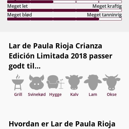
Meget let
Meget kraftig
Meget blød
Meget tanninrig
Lar de Paula Rioja Crianza
Edición Limitada 2018 passer
godt til...
Grill
Svinekød
Hygge
Kalv
Lam
Okse
Asi
Hvordan er Lar de Paula Rioja