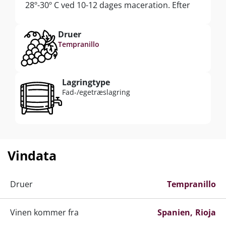
28º-30º C ved 10-12 dages maceration. Efter
endt gæring omstikkes vinen til 14 måneders
lagring på franske egetræsfade samt
Druer
yderligere 4 måneders afrunding på flaske før
Tempranillo
frigivelsen.
Lagringtype
Fad-/egetræslagring
Vindata
Druer
Tempranillo
Vinen kommer fra
Spanien
Rioja