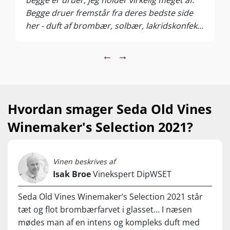
silk, with a rich, smooth texture that celebrates the fine
Begge druer fremstår fra deres bedste side
craftsmanship at the heart of Torre Oria.”
– Bodegas Torre
her - duft af brombær, solbær, lakridskonfekt,
Oria
grønne urter, kakao og vanilje. I munden er
Nyd den krydrede rødvin til lam, svinekød, steaks, BBQ,
den blød, rund, har masser af frugtsødme,
←
→
simremad og modne oste. Server ved 16-18 °C.
modne tanniner og krydderier. Sæt den til en
omgang simremad eller hjemmelavet pizza -
det holder virkelig.
Hvordan smager Seda Old Vines
Winemaker's Selection 2021?
Vinen beskrives af
Isak Broe
Vinekspert DipWSET
Seda Old Vines Winemaker’s Selection 2021 står
tæt og flot brombærfarvet i glasset… I næsen
mødes man af en intens og kompleks duft med