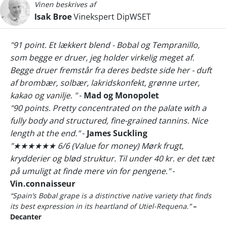
Vinen beskrives af
Isak Broe
Vinekspert DipWSET
"91 point. Et lækkert blend - Bobal og Tempranillo,
som begge er druer, jeg holder virkelig meget af.
Begge druer fremstår fra deres bedste side her - duft
af brombær, solbær, lakridskonfekt, grønne urter,
kakao og vanilje. "
-
Mad og Monopolet
"90 points. Pretty concentrated on the palate with a
fully body and structured, fine-grained tannins. Nice
length at the end."
-
James Suckling
"★★★★★★ 6/6 (Value for money) Mørk frugt,
krydderier og blød struktur. Til under 40 kr. er det tæt
på umuligt at finde mere vin for pengene."
-
Vin.connaisseur
“Spain’s Bobal grape is a distinctive native variety that finds
its best expression in its heartland of Utiel-Requena.”
–
Decanter