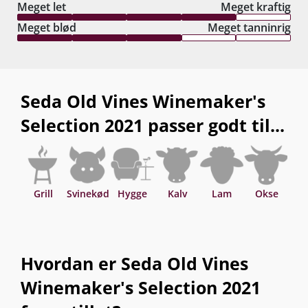
Meget let
Meget kraftig
Meget blød
Meget tanninrig
Seda Old Vines Winemaker's
Selection 2021 passer godt til...
Grill
Svinekød
Hygge
Kalv
Lam
Okse
Asi
Hvordan er Seda Old Vines
Winemaker's Selection 2021