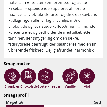
noter af mørke bær som brombær og sorte
kirsebær – spændende suppleret af florale
nuancer af viol, lakrids, urter og diskret skovbund.
Fadlagringen tilfører lag af vanilje, mørk
chokolade og let ristede kaffebønner. … I munden
koncentreret og vedholdende med silkebløde
tanniner, der smyger sig om den lækre,
fadkrydrede bærfrugt, der balanceres med en fin,
vibrerende friskhed. Dejlig afrundet, harmonisk
eftersmag... Ubegribelig flot rødvin til prisen! Drik
nu, eller gem 6-8 år fra høståret.
Smagenoter
Brombær
Chokolade
Sorte kirsebær
Vanilje
Viol
Smagsprofil
Meget tør
Sød