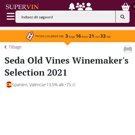
3
16
21
33
PRISEN UDLØBER OM:
dage
timer
min
sek
Tilbage
Seda Old Vines Winemaker's
Selection 2021
Spanien, Valencia
13,5% alk.
75 cl