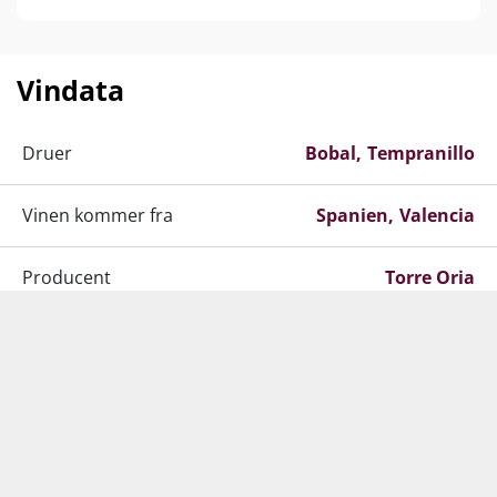
Vindata
Druer
Bobal
Tempranillo
Vinen kommer fra
Spanien
Valencia
Producent
Torre Oria
Årgang
2021
Indhold
75 cl
Lignende produkter
Alkohol-%
13,5 %