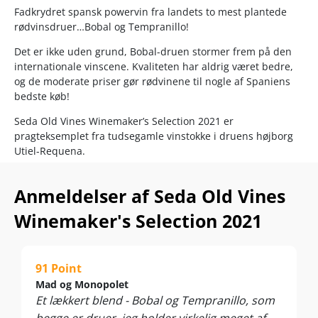
Fadkrydret spansk powervin fra landets to mest plantede
rødvinsdruer…Bobal og Tempranillo!
Det er ikke uden grund, Bobal-druen stormer frem på den
internationale vinscene. Kvaliteten har aldrig været bedre,
og de moderate priser gør rødvinene til nogle af Spaniens
bedste køb!
Seda Old Vines Winemaker’s Selection 2021 er
pragteksemplet fra tudsegamle vinstokke i druens højborg
Utiel-Requena.
Den James Suckling-blåstemplede topvin er tilmed blandet
med Ribera del Duero-druen Tempranillo, der hæver
Anmeldelser af Seda Old Vines
niveauet med ekstra power, kompleksitet og op mod 15 %
Winemaker's Selection 2021
alkohol.
Stik imod enhver prislogik forkæles rødvinen med 8 mdrs.
luksusmodning på små egefade, der fuldender smagen med
91 Point
udsøgte spanske krydderier og silkebløde taninner...
Mad og Monopolet
TOPKØB!
Et lækkert blend - Bobal og Tempranillo, som
“Seda captures the grace and artistry of traditional Spanish
begge er druer, jeg holder virkelig meget af.