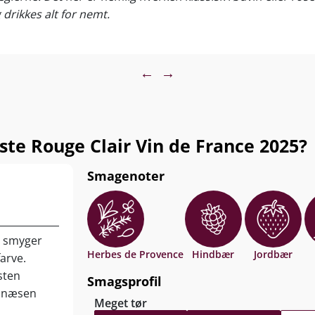
 drikkes alt for nemt.
 violer og et lille krydret strejf af Provence. Smagen er blød
inen er lavet på Grenache, Cinsault og Merlot fra Sydfrankri
←
→
tener hvor nogen siger “vi åbner bare én flaske” – og pludsel
l gammeldags vinsnobberi og minder os om, at vin faktisk ogs
te Rouge Clair Vin de France 2025?
Smagenoter
5 smyger
Herbes de Provence
Hindbær
Jordbær
farve.
sten
Smagsprofil
I næsen
Meget tør