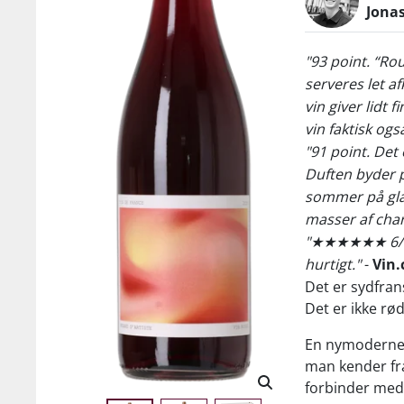
Jona
"93 point. “Rou
serveres let af
vin giver lidt
vin faktisk ogs
"91 point. Det e
Duften byder p
sommer på glas
masser af cha
"★★★★★★ 6/6 (V
hurtigt."
-
Vin.
Det er sydfrans
Det er ikke rød
En nymoderne 
man kender fr
forbinder med