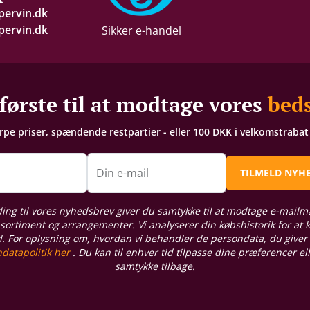
pervin.dk
ervin.dk
Sikker e-handel
første til at modtage vores
beds
arpe priser, spændende restpartier - eller 100 DKK i velkomstraba
n
Din e-mail
TILMELD NYH
ding til vores nyhedsbrev giver du samtykke til at modtage e-mailm
sortiment og arrangementer. Vi analyserer din købshistorik for at
d. For oplysning om, hvordan vi behandler de persondata, du giver
datapolitik her
. Du kan til enhver tid tilpasse dine præferencer el
samtykke tilbage.