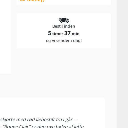
Bestil inden
5
37
timer
min
og vi sender i dag!
91 P
Mad 
kjorte med rød læbestift fra i går –
Det e
“Rouge Clair” er den nye bølge af lette,
der e