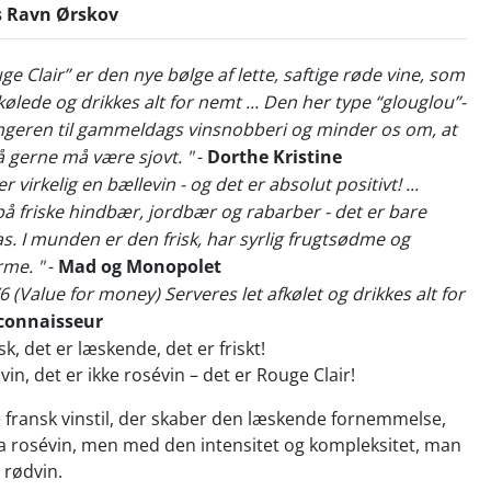
s Ravn Ørskov
ge Clair” er den nye bølge af lette, saftige røde vine, som
kølede og drikkes alt for nemt ... Den her type “glouglou”-
 fingeren til gammeldags vinsnobberi og minder os om, at
å gerne må være sjovt. "
-
Dorthe Kristine
r virkelig en bællevin - og det er absolut positivt! ...
å friske hindbær, jordbær og rabarber - det er bare
. I munden er den frisk, har syrlig frugtsødme og
rme. "
-
Mad og Monopolet
alue for money) Serveres let afkølet og drikkes alt for
connaisseur
k, det er læskende, det er friskt!
vin, det er ikke rosévin – det er Rouge Clair!
fransk vinstil, der skaber den læskende fornemmelse,
a rosévin, men med den intensitet og kompleksitet, man
 rødvin.