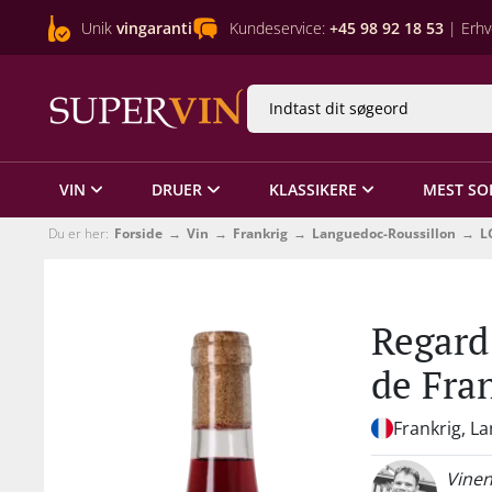
Unik
vingaranti
Kundeservice:
+45 98 92 18 53
| Erhv
VIN
DRUER
KLASSIKERE
MEST SO
Du er her:
Forside
Vin
Frankrig
Languedoc-Roussillon
L
Regard 
de Fra
Frankrig, L
Vinen