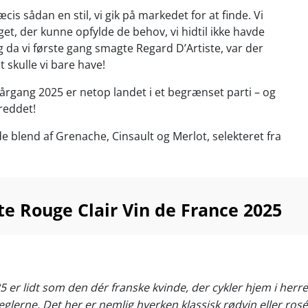
æcis sådan en stil, vi gik på markedet for at finde. Vi
get, der kunne opfylde de behov, vi hidtil ikke havde
g da vi første gang smagte Regard D’Artiste, var der
et skulle vi bare have!
årgang 2025 er netop landet i et begrænset parti – og
reddet!
 blend af Grenache, Cinsault og Merlot, selekteret fra
anske terroirs med kalksten og ler i 100-250 meters
r både veganervenlig og bæredygtigt certificeret.
tørstslukkende og “easy to drink” som ingen anden vin,
te Rouge Clair Vin de France 2025
…
ende noter af rabarber, skovjordbær, vilde hindbær,
e røde kirsebær samt nyplukkede roser og violer.
 læskende aperitif eller til tapas, grøntsagsretter og alt
 er lidt som den dér franske kvinde, der cykler hjem i herres
rgrillen! Server ved 10-13°C
lerne. Det her er nemlig hverken klassisk rødvin eller rosé. 