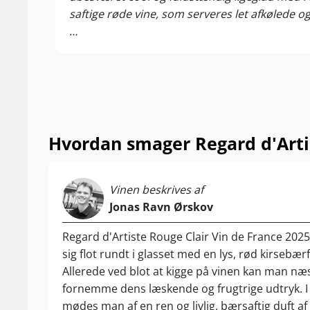
saftige røde vine, som serveres let afkølede og
I glasset får du skovjordbær, hindbær, kirsebær,
hvilket gør den farligt let at fortsætte med. V
levende frugt og den lette stil.
Det her er vin til tapas, grill, veninder og af
her type “glouglou”-vin giver lidt fingeren ti
Hvordan smager Regard d'Artis
Vinen beskrives af
Jonas Ravn Ørskov
Regard d'Artiste Rouge Clair Vin de France 202
sig flot rundt i glasset med en lys, rød kirsebær
Allerede ved blot at kigge på vinen kan man næ
fornemme dens læskende og frugtrige udtryk. 
mødes man af en ren og livlig, bærsaftig duft af