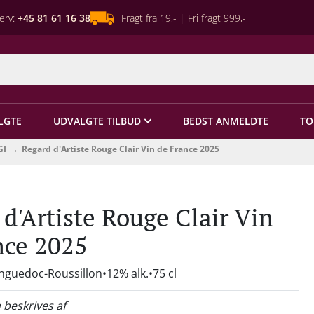
erv:
+45 81 61 16 38
Fragt fra 19,- | Fri fragt 999,-
LGTE
UDVALGTE TILBUD
BEDST ANMELDTE
TO
GI
Regard d'Artiste Rouge Clair Vin de France 2025
d'Artiste Rouge Clair Vin
nce 2025
anguedoc-Roussillon
12% alk.
75 cl
 beskrives af