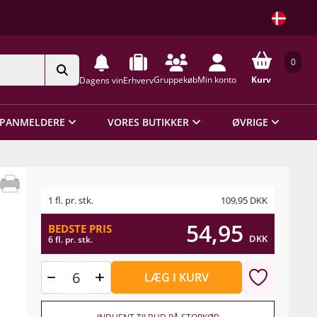
0
Gruppekøb
Min konto
Kurv
Dagens vin
Erhverv
PANMELDERE
VORES BUTIKKER
ØVRIGE
1 fl. pr. stk.
109,95
DKK
54,95
BEDSTE PRIS
DKK
6 fl. pr. stk.
LÆG I KURV