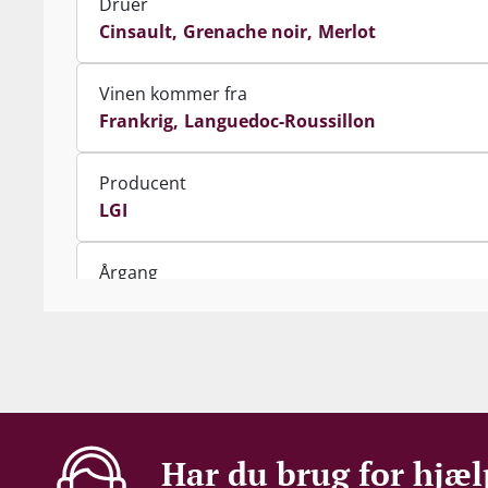
Druer
Cinsault
Grenache noir
Merlot
Vinen kommer fra
Frankrig
Languedoc-Roussillon
Producent
LGI
Årgang
2025
Indhold
75 cl
Alkohol-%
Har du brug for hjæl
12 %