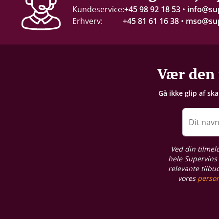
Kundeservice:
+45 98 92 18 53
•
info@su
Erhverv:
+45 81 61 16 38
•
mso@sup
Servering
10-13°C
Gemmepotentiale
Vær den 
2-3 år fra høståret
Gå ikke glip af sk
Lagring
Ståltank
Dit nav
Proptype
Ved din tilmel
Kork
hele Supervins 
relevante tilbu
vores
person
Emballage
6 stk. papkasse