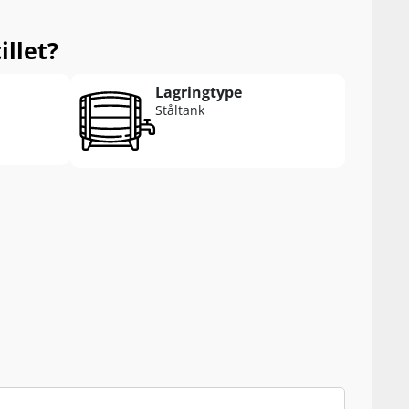
illet?
Lagringtype
Ståltank