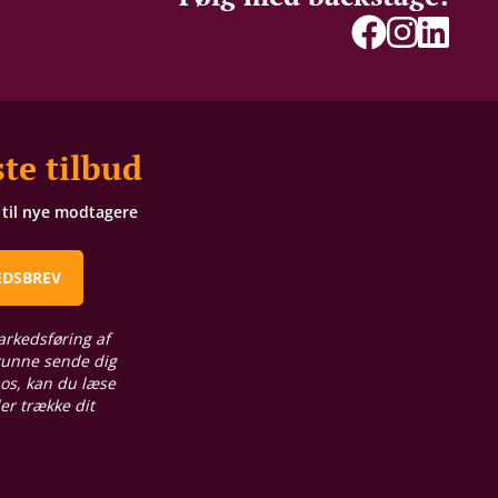
te tilbud
t til nye modtagere
EDSBREV
arkedsføring af
 kunne sende dig
 os, kan du læse
ler trække dit