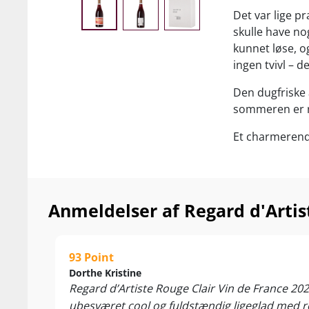
Det var lige pr
skulle have no
kunnet løse, o
ingen tvivl – d
Den dugfriske 
sommeren er 
Et charmerende
udvalgte sydfr
højde. Vinen e
Resultatet er 
Anmeldelser af Regard d'Artis
du har smagt 
Sommercharmer
93 Point
citrus, saftig
Dorthe Kristine
Nyd den som en
Regard d’Artiste Rouge Clair Vin de France 2025
godt fra somme
ubesværet cool og fuldstændig ligeglad med reg