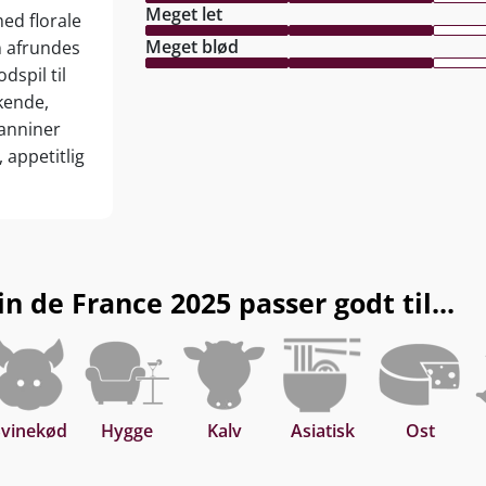
Meget let
ed florale
Meget blød
n afrundes
dspil til
kende,
tanniner
 appetitlig
n de France 2025 passer godt til...
Svinekød
Hygge
Kalv
Asiatisk
Ost