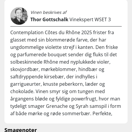
Vinen beskrives af
Thor Gottschalk
Vinekspert WSET 3
Contemplation Côtes du Rhône 2025 frister fra
glasset med sin blommerøde farve, der har
ungdommelige violette strejf i kanten. Den friske
og parfumerede bouquet sender dig fluks til det
solbeskinnede Rhône med nyplukkede violer,
skovjordbær, mørkeblommer, hindbær og
saftdryppende kirsebær, der indhylles i
garrigueurter, knuste peberkorn, læder og
chokolade. Vinen smyr sig om tungen med
årgangens bløde og fyldige powerfrugt, hvor man
tydeligt smager Grenache og Syrah samspil i form
af både mørke og røde sommerbær. Perfekte,
finkornede tanniner baner vejen til den lange
finish, der rundes krydret af med chokolade,
Smagenoter