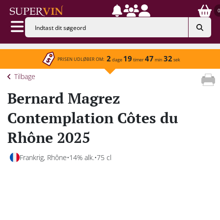
2
19
47
32
PRISEN UDLØBER OM:
dage
timer
min
sek
Tilbage
Bernard Magrez
Contemplation Côtes du
Rhône 2025
Frankrig, Rhône
14% alk.
75 cl