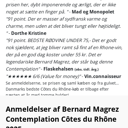
prisen her, dybt imponerende og ærligt, der er ikke
noget at sætte en finger på. "
-
Mad og Monopolet
"91 point. Der er masser af sydfransk varme og
charme, men uden at det bliver tungt eller højtideligt.
"
-
Dorthe Kristine
"91 point. BEDSTE RØDVINE UNDER 75,- Det er godt
nok sjældent, at jeg bliver ramt så fint af en Rhone-vin,
der på en god dag koster under 55 kr. Det er
legendariske Bernard Magrez, der står bag denne
Contemplation"
-
Flaskehalsen
(obs. tidl. årg.)
"★★★★★★ 6/6 (Value for money)"
-
Vin.connaisseur
Se anmeldelserne, se prisen og saml kæben op fra gulvet…
Danmarks bedste Côtes du Rhône-køb er tilbage efter
næsten et år med tomme hylder!
Som guldnøglerne nederst på flasken afslører, så er det den
Anmeldelser af Bernard Magrez
legendariske vinmand, Bernard Magrez, der banker hul i det
Contemplation Côtes du Rhône
danske marked med ”Contemplation” Côtes du Rhône.
Bernard Magrez er en af verdens mest berømte