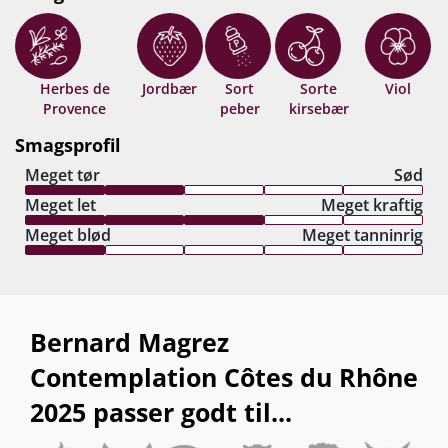
lakrids og lidt tørrede middelhavsurter.
Banebrydende Côtes du Rhône-value fra den
levende legende, Bernard Magrez. Drik nu, eller
gem 5-8 år fra høståret.!
Herbes de
Jordbær
Sort
Sorte
Viol
Provence
peber
kirsebær
Smagsprofil
Meget tør
Sød
Meget let
Meget kraftig
Meget blød
Meget tanninrig
Bernard Magrez
Contemplation Côtes du Rhône
2025 passer godt til...