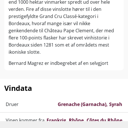
end 1000 hektar vinmarker spredt ud over hele
verden. Fire af disse vinslotte hører til i den
prestigefyldte Grand Cru Classé-kategori i
Bordeaux, hvoraf mange især vil nikke
genkendende til Château Pape Clement, der med
flere 100-points flasker har skrevet vinhistorie i
Bordeaux siden 1281 som et af områdets mest
ikoniske slotte.
Bernard Magrez er indbegrebet af en selvgjort
mand, der har skabt sin succes fra bunden.
Bernard voksede op i trange kår med en streng far,
der allerede smed ham ud af huset, da han var blot
Vindata
tolv år gammel. Det hæmmede imidlertid ikke
Bernards virketrang og der skulle ikke gå længe før
Druer
Grenache (Garnacha)
Syrah
han kastede sig ud i vinhandler-branchen.
Som blot 25-årig startede han sit eget importfirma
Vinen kommer fra
Frankrig
Rhône
Côtes du Rhône
med fokus på whisky og portvin, der skulle vise sig