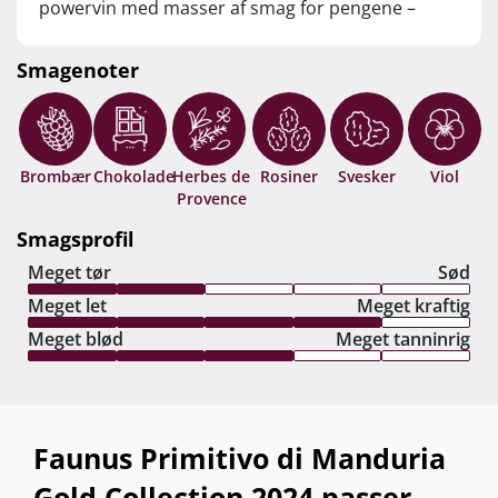
powervin med masser af smag for pengene –
uden at gå på kompromis med de silkebløde,
læskende kvaliteter, der gør det svært at sætte
Smagenoter
glasset fra sig. Den perfekte value for money til
alle, der elsker stor Primitivo, Amarone og
Ripasso. Drik nu, eller gem 5-8 år fra høståret.
Brombær
Chokolade
Herbes de
Rosiner
Svesker
Viol
Provence
Smagsprofil
Meget tør
Sød
Meget let
Meget kraftig
Meget blød
Meget tanninrig
Faunus Primitivo di Manduria
Gold Collection 2024 passer