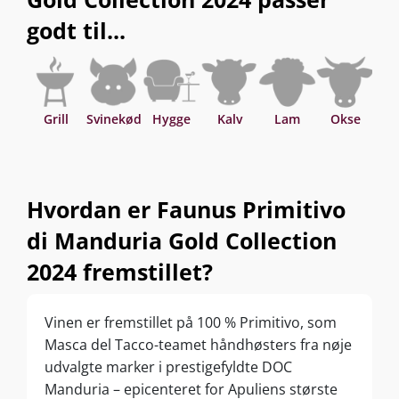
godt til...
Grill
Svinekød
Hygge
Kalv
Lam
Okse
Asi
Hvordan er Faunus Primitivo
di Manduria Gold Collection
2024 fremstillet?
Vinen er fremstillet på 100 % Primitivo, som
Masca del Tacco-teamet håndhøsters fra nøje
udvalgte marker i prestigefyldte DOC
Manduria – epicenteret for Apuliens største