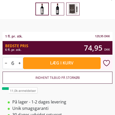
1 fl. pr. stk.
129,95
DKK
74,95
BEDSTE PRIS
DKK
6 fl. pr. stk.
LÆG I KURV
INDHENT TILBUD PÅ STORKØB
På lager - 1-2 dages levering
Unik smagsgaranti
30 dages udvidet returret