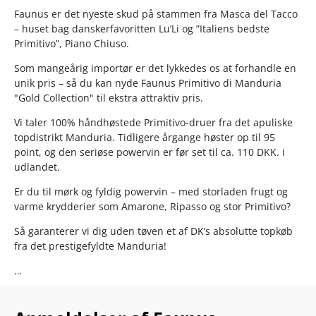
Faunus er det nyeste skud på stammen fra Masca del Tacco
– huset bag danskerfavoritten Lu’Li og ”Italiens bedste
Primitivo”, Piano Chiuso.
Som mangeårig importør er det lykkedes os at forhandle en
unik pris – så du kan nyde Faunus Primitivo di Manduria
"Gold Collection" til ekstra attraktiv pris.
Vi taler 100% håndhøstede Primitivo-druer fra det apuliske
topdistrikt Manduria. Tidligere årgange høster op til 95
point, og den seriøse powervin er før set til ca. 110 DKK. i
udlandet.
Er du til mørk og fyldig powervin – med storladen frugt og
varme krydderier som Amarone, Ripasso og stor Primitivo?
Så garanterer vi dig uden tøven et af DK’s absolutte topkøb
fra det prestigefyldte Manduria!
…
Nyd den til grillmad, lam, and, flæskesteg, oksekød, vildt,
krydrede kødretter og modne oste. Server ved 16-18°C.