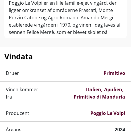
Poggio Le Volpi er en lille familie-ejet vingård, der
ligger omkranset af områderne Frascati, Monte
Porzio Catone og Agro Romano. Amando Mergè
etablerede vingården i 1970, og vinen i dag laves af
sønnen Felice Mergè, som er blevet skolet på
Italiens fineste vingårde. Poggio le Volpi ejer selv 40
hektar med vinstokke og har derudover et tæt
samarbejde med mange nabogårde om at levere
Vindata
druer på faste kontrakter.
Druer
Primitivo
Vinen kommer
Italien
Apulien
fra
Primitivo di Manduria
Producent
Poggio Le Volpi
Årgang
2024