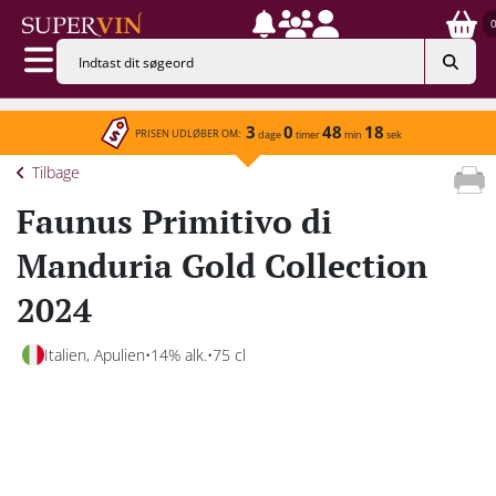
3
0
48
18
PRISEN UDLØBER OM:
dage
timer
min
sek
Tilbage
Faunus Primitivo di
Manduria Gold Collection
2024
Italien, Apulien
14% alk.
75 cl