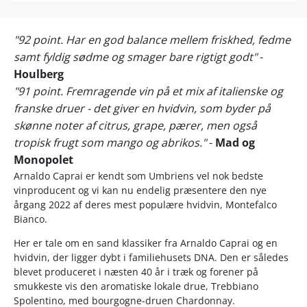
"92 point. Har en god balance mellem friskhed, fedme
samt fyldig sødme og smager bare rigtigt godt"
-
Houlberg
"91 point. Fremragende vin på et mix af italienske og
franske druer - det giver en hvidvin, som byder på
skønne noter af citrus, grape, pærer, men også
tropisk frugt som mango og abrikos."
-
Mad og
Monopolet
Arnaldo Caprai er kendt som Umbriens vel nok bedste
vinproducent og vi kan nu endelig præsentere den nye
årgang 2022 af deres mest populære hvidvin, Montefalco
Bianco.
Her er tale om en sand klassiker fra Arnaldo Caprai og en
hvidvin, der ligger dybt i familiehusets DNA. Den er således
blevet produceret i næsten 40 år i træk og forener på
smukkeste vis den aromatiske lokale drue, Trebbiano
Spolentino, med bourgogne-druen Chardonnay.