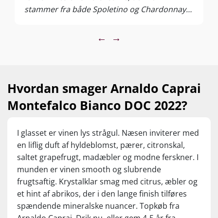
stammer fra både Spoletino og Chardonnay
druerne. Der er mandler, pærer og noget lidt
kølig eksotisk frugt som fersken, grillet citron
←
→
og lemon suppleret med estragon og tørre,
sødlige urter. I munden er det et flot og
smagfuld hvidvin, cremet og fyldig, men
samtidig med en frisk smag af grønne æbler,
Hvordan smager Arnaldo Caprai
lemon og syltet citron, en vis kalket
Montefalco Bianco DOC 2022?
mineralitet, lidt hvid peber samt sødme. Man
får også en smule hyld, ananas ... har en god
balance mellem friskhed, fedme samt fyldig
I glasset er vinen lys strågul. Næsen inviterer med
sødme og smager bare rigtigt godt. 92 point.
en liflig duft af hyldeblomst, pærer, citronskal,
Forhandles af
Supervin
, hvor en flaske koster
saltet grapefrugt, madæbler og modne ferskner. I
149,95 kr., mens prisen er 109,95 kr. ved køb
munden er vinen smooth og slubrende
af 6 flasker.
frugtsaftig. Krystalklar smag med citrus, æbler og
et hint af abrikos, der i den lange finish tilføres
spændende mineralske nuancer. Topkøb fra