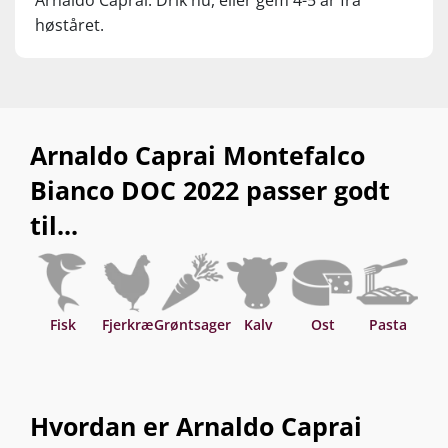
Arnaldo Caprai. Drik nu, eller gem 4-5 år fra
høståret.
Arnaldo Caprai Montefalco
Bianco DOC 2022 passer godt
til...
Fisk
Fjerkræ
Grøntsager
Kalv
Ost
Pasta
S
Hvordan er Arnaldo Caprai