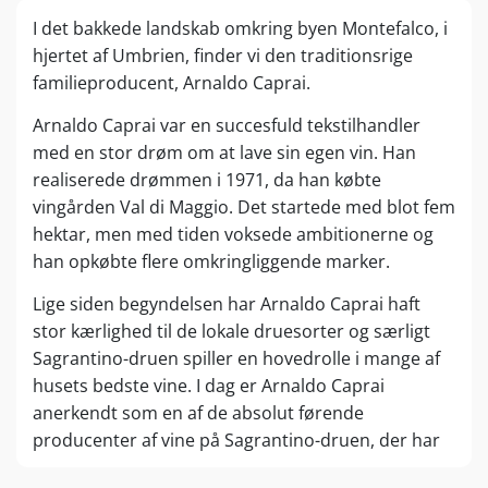
I det bakkede landskab omkring byen Montefalco, i
hjertet af Umbrien, finder vi den traditionsrige
familieproducent, Arnaldo Caprai.
Arnaldo Caprai var en succesfuld tekstilhandler
med en stor drøm om at lave sin egen vin. Han
realiserede drømmen i 1971, da han købte
vingården Val di Maggio. Det startede med blot fem
hektar, men med tiden voksede ambitionerne og
han opkøbte flere omkringliggende marker.
Lige siden begyndelsen har Arnaldo Caprai haft
stor kærlighed til de lokale druesorter og særligt
Sagrantino-druen spiller en hovedrolle i mange af
husets bedste vine. I dag er Arnaldo Caprai
anerkendt som en af de absolut førende
producenter af vine på Sagrantino-druen, der har
været dyrket i Montefalco i over 400 år.