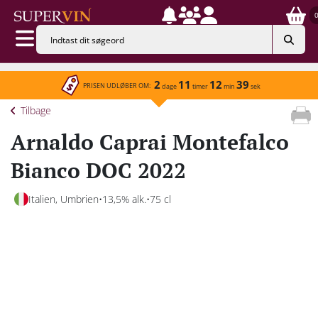
2
11
12
39
PRISEN UDLØBER OM:
dage
timer
min
sek
Tilbage
Arnaldo Caprai Montefalco
Bianco DOC 2022
Italien, Umbrien
13,5% alk.
75 cl