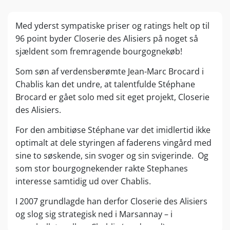
Med yderst sympatiske priser og ratings helt op til
96 point byder Closerie des Alisiers på noget så
sjældent som fremragende bourgognekøb!
Som søn af verdensberømte Jean-Marc Brocard i
Chablis kan det undre, at talentfulde Stéphane
Brocard er gået solo med sit eget projekt, Closerie
des Alisiers.
For den ambitiøse Stéphane var det imidlertid ikke
optimalt at dele styringen af faderens vingård med
sine to søskende, sin svoger og sin svigerinde. Og
som stor bourgognekender rakte Stephanes
interesse samtidig ud over Chablis.
I 2007 grundlagde han derfor Closerie des Alisiers
og slog sig strategisk ned i Marsannay – i
smørhullet mellem Chablis (mod nord) og