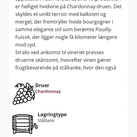
er helliget hvidvine på Chardonnay-druen. Det
skyldes et unikt terroir med kalksten og
mergel, der fremtryller hvide bourgogner i
samme elegante stil som berømte Pouilly-
Fuissé, der ligger nogle få kilometer længere
mod syd.
Straks ved ankomst til vineriet presses
druerne skånsomt, hvorefter vinen gærer
frugtbevarende på ståltanke, hvor den også
modner i 9 måneder med de fine gærrester,
der føjer cremet tekstur og ekstra finesse til
Druer
smagsoplevelsen.
Chardonnay
Lagringtype
Ståltank