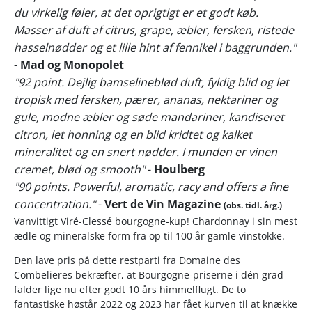
du virkelig føler, at det oprigtigt er et godt køb.
Masser af duft af citrus, grape, æbler, fersken, ristede
hasselnødder og et lille hint af fennikel i baggrunden."
-
Mad og Monopolet
"92 point. Dejlig bamselineblød duft, fyldig blid og let
tropisk med fersken, pærer, ananas, nektariner og
gule, modne æbler og søde mandariner, kandiseret
citron, let honning og en blid kridtet og kalket
mineralitet og en snert nødder. I munden er vinen
cremet, blød og smooth"
-
Houlberg
"90 points. Powerful, aromatic, racy and offers a fine
concentration."
-
Vert de Vin Magazine
(obs. tidl. årg.)
Vanvittigt Viré-Clessé bourgogne-kup! Chardonnay i sin mest
ædle og mineralske form fra op til 100 år gamle vinstokke.
Den lave pris på dette restparti fra Domaine des
Combelieres bekræfter, at Bourgogne-priserne i dén grad
falder lige nu efter godt 10 års himmelflugt. De to
fantastiske høstår 2022 og 2023 har fået kurven til at knække