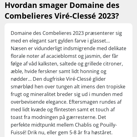
der er lidt anderledes – men efter min smag
Hvordan smager Domaine des
været langt dyrere. Nu kan du endelig få rislende lækker
er det kun positivt. For det er saftigt,
hvid Bourgogne til det den burde koste.
Combelieres Viré-Clessé 2023?
læskende og juicy på en måde, man sjældent
Vi gør opmærksom på, at det her er et stærkt begrænset
smager fra de fine burgundiske vingårde.
restparti og der spås meget stor efterspørgsel!
Normalpris kr. 249,95, Set til kr. 129,95
Domaine des Combelieres 2023 præsenterer sig
|Supervin | 5 Stj., 93 Pts.
Nyd den som aperitif eller til fisk og skaldyr, sushi, tapas,
med en elegant sart gylden farve i glasset…
fjerkræ, lette svamperetter og cremede oste. Servér ved 10-
Næsen er vidunderligt indsmigrende med delikate
12°C
florale noter af acacieblomst og jasmin, der får
følge af våd kalksten, saltede og grillede citroner,
æble, hvide ferskner samt lidt honning og
nødder… Den dugfriske Viré-Clessé glider
smørblød hen over tungen alt imens den tropiske
frugt og mineralitet breder sig ud i munden med
overbevisende elegance. Eftersmagen rundes af
med lidt kvæde og flintesten samt et touch af
toast fra modningen på gærresterne. Det
perfekte midtpunkt mellem Chablis og Pouilly-
Fuissé! Drik nu, eller gem 5-8 år fra høståret.