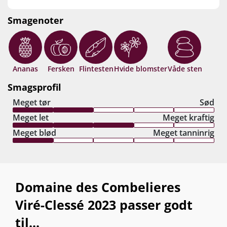
Smagenoter
Ananas
Fersken
Flintesten
Hvide blomster
Våde sten
Smagsprofil
Meget tør
Sød
Meget let
Meget kraftig
Meget blød
Meget tanninrig
Domaine des Combelieres
Viré-Clessé 2023 passer godt
til...