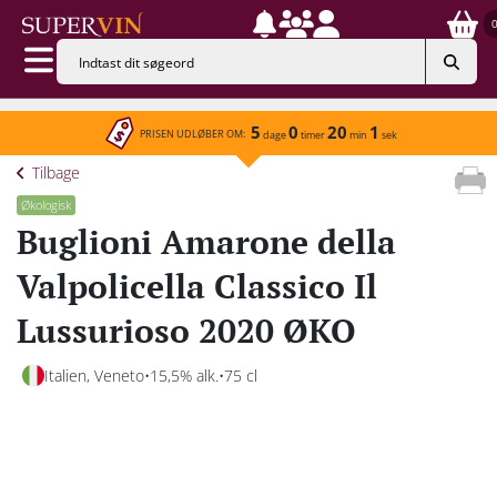
5
0
20
1
PRISEN UDLØBER OM:
dage
timer
min
sek
Tilbage
Økologisk
Buglioni Amarone della
Valpolicella Classico Il
Lussurioso 2020 ØKO
Italien, Veneto
15,5% alk.
75 cl