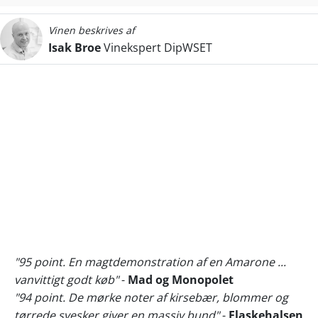
Vinen beskrives af
Isak Broe
Vinekspert DipWSET
"95 point. En magtdemonstration af en Amarone ...
vanvittigt godt køb"
-
Mad og Monopolet
"94 point. De mørke noter af kirsebær, blommer og
tørrede svesker giver en massiv bund"
-
Flaskehalsen