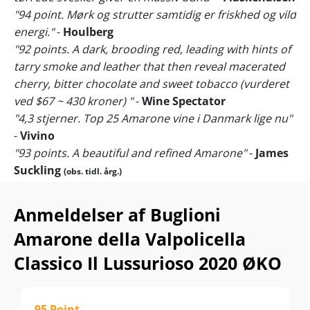
"94 point. Mørk og strutter samtidig er friskhed og vild
energi."
-
Houlberg
"92 points. A dark, brooding red, leading with hints of
tarry smoke and leather that then reveal macerated
cherry, bitter chocolate and sweet tobacco (vurderet
ved $67 ~ 430 kroner) "
-
Wine Spectator
"4,3 stjerner. Top 25 Amarone vine i Danmark lige nu"
-
Vivino
"93 points. A beautiful and refined Amarone"
-
James
Suckling
(obs. tidl. årg.)
"93 points. It’s rare that I find myself pouring a second
glass of an Amarone during tastings, but that’s exactly
Anmeldelser af Buglioni
what happened here"
-
Antonio Galloni
(obs. tidl. årg.)
Amarone della Valpolicella
Søger du World-Class Amarone... og er du ikke lige i "humør"
til at lænse tegnedrengen for et fire-cifret beløb?
Classico Il Lussurioso 2020 ØKO
Så har Buglioni markedets nok bedste alternativ til
kultvinene fra Dal Forno og Quintarelli. "Il Lussurioso" går
ofte udsolgt få timer efter, vi sender en nyhedsmail ud, da
95 Point