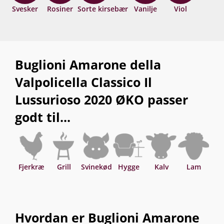
hidtil største mesterværk af en Amarone? Drik nu
Svesker
Rosiner
Sorte kirsebær
Vanilje
Viol
med iltning, eller gem +10 år fra høståret.
Buglioni Amarone della
Valpolicella Classico Il
Lussurioso 2020 ØKO passer
godt til...
Fjerkræ
Grill
Svinekød
Hygge
Kalv
Lam
O
Hvordan er Buglioni Amarone