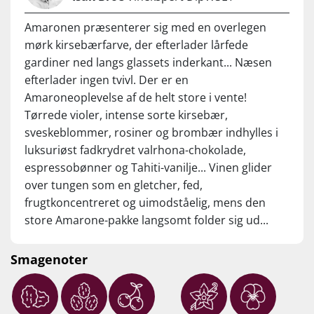
16-18°C.
Amaronen præsenterer sig med en overlegen
mørk kirsebærfarve, der efterlader lårfede
gardiner ned langs glassets inderkant... Næsen
efterlader ingen tvivl. Der er en
Amaroneoplevelse af de helt store i vente!
Tørrede violer, intense sorte kirsebær,
sveskeblommer, rosiner og brombær indhylles i
luksuriøst fadkrydret valrhona-chokolade,
espressobønner og Tahiti-vanilje... Vinen glider
over tungen som en gletcher, fed,
frugtkoncentreret og uimodståelig, mens den
store Amarone-pakke langsomt folder sig ud...
Svesker, rosiner, sød pibetobak, en lille smule
lakrids og frisk kværnet peber dominerer smagen,
Smagenoter
der hænger imponerende længe ved slurk for
slurk. Perfekt balance mellem tørret frugtsødme,
fadkrydderier og silkebløde tanniner... Marianos