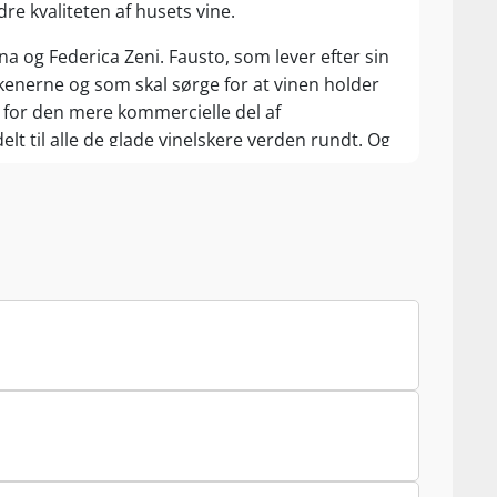
re kvaliteten af husets vine.
na og Federica Zeni. Fausto, som lever efter sin
rkenerne og som skal sørge for at vinen holder
år for den mere kommercielle del af
lt til alle de glade vinelskere verden rundt. Og
olino, står familien altid på spring til at tage
besøg på deres helt eget vinmuseum.
es vine, som produceres i Bardolino, Custoza,
aler for sig selv.