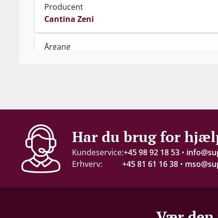
Producent
Cantina Zeni
Årgang
2020
Indhold
37.5 cl
Alkohol-%
Har du brug for hjæl
15,5 %
Kundeservice:
+45 98 92 18 53
•
info@su
Erhverv:
+45 81 61 16 38
•
mso@sup
Servering
16-18°C
Gemmepotentiale
Vær den 