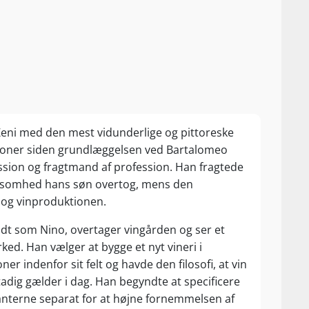
 Zeni med den mest vidunderlige og pittoreske
ioner siden grundlæggelsen ved Bartalomeo
ssion og fragtmand af profession. Han fragtede
irksomhed hans søn overtog, mens den
t og vinproduktionen.
ndt som Nino, overtager vingården og ser et
ked. Han vælger at bygge et nyt vineri i
er indenfor sit felt og havde den filosofi, at vin
stadig gælder i dag. Han begyndte at specificere
anterne separat for at højne fornemmelsen af