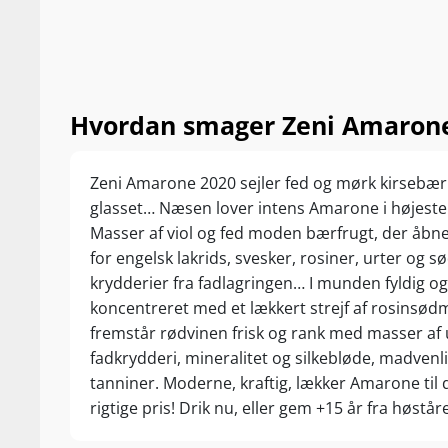
Hvordan smager Zeni Amarone de
Zeni Amarone 2020 sejler fed og mørk kirsebær
glasset… Næsen lover intens Amarone i højeste 
Masser af viol og fed moden bærfrugt, der åbne
for engelsk lakrids, svesker, rosiner, urter og s
krydderier fra fadlagringen… I munden fyldig og
koncentreret med et lækkert strejf af rosinsødm
fremstår rødvinen frisk og rank med masser af 
fadkrydderi, mineralitet og silkebløde, madvenl
tanniner. Moderne, kraftig, lækker Amarone til 
rigtige pris! Drik nu, eller gem +15 år fra høståre