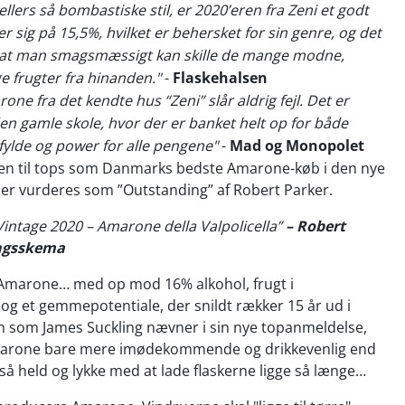
llers så bombastiske stil, er 2020’eren fra Zeni et godt
r sig på 15,5%, hvilket er behersket for sin genre, og det
l, at man smagsmæssigt kan skille de mange modne,
 frugter fra hinanden."
-
Flaskehalsen
one fra det kendte hus “Zeni” slår aldrig fejl. Det er
n gamle skole, hvor der er banket helt op for både
 fylde og power for alle pengene"
-
Mad og Monopolet
igen til tops som Danmarks bedste Amarone-køb i den nye
er vurderes som ”Outstanding” af Robert Parker.
intage 2020 – Amarone della Valpolicella”
– Robert
ngsskema
marone… med op mod 16% alkohol, frugt i
og et gemmepotentiale, der snildt rækker 15 år ud i
n som James Suckling nævner i sin nye topanmeldelse,
marone bare mere imødekommende og drikkevenlig end
å held og lykke med at lade flaskerne ligge så længe…