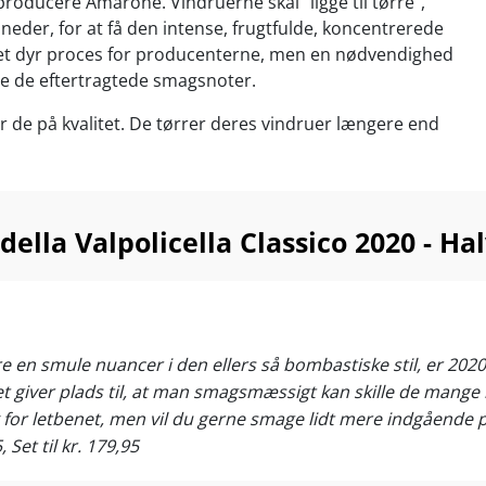
 producere Amarone. Vindruerne skal "ligge til tørre",
åneder, for at få den intense, frugtfulde, koncentrerede
t dyr proces for producenterne, men en nødvendighed
lle de eftertragtede smagsnoter.
r de på kvalitet. De tørrer deres vindruer længere end
 høster i hånden fra gamle vinstokke, og de fadlagrer på
r blot nogle af hemmelighederne bag DK’s bedste
.
lla Valpolicella Classico 2020 - Halv
et hyggeglas, lammeryg, vildtretter, grillet svinekød og
dsretter. Kan også gå til tapas eller til et udvalg af
erver ved 16-18°C.
n smule nuancer i den ellers så bombastiske stil, er 2020’
 det giver plads til, at man smagsmæssigt kan skille de man
 for letbenet, men vil du gerne smage lidt mere indgående p
 Set til kr. 179,95