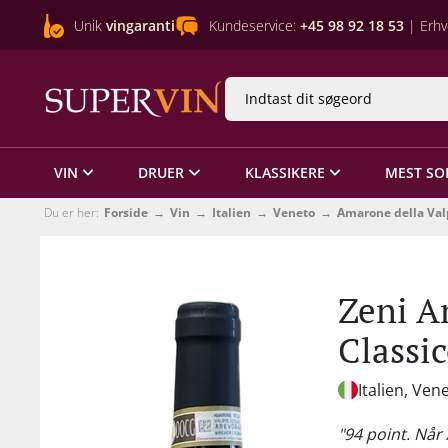
Unik
vingaranti
Kundeservice:
+45 98 92 18 53
| Erhv
VIN
DRUER
KLASSIKERE
MEST SO
Du er her:
Forside
Vin
Italien
Veneto
Amarone della Valp
Zeni A
Classic
Italien, Ven
"94 point. Nå