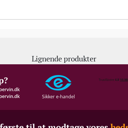
Lignende produkter
p?
pervin.dk
ervin.dk
Sikker e-handel
første til at modtage vores
beds