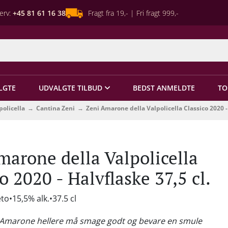
erv:
+45 81 61 16 38
Fragt fra 19,- | Fri fragt 999,-
LGTE
UDVALGTE TILBUD
BEDST ANMELDTE
TO
olicella
Cantina Zeni
Zeni Amarone della Valpolicella Classico 2020 - 
marone della Valpolicella
o 2020 - Halvflaske 37,5 cl.
eto
15,5% alk.
37.5 cl
r Amarone hellere må smage godt og bevare en smule