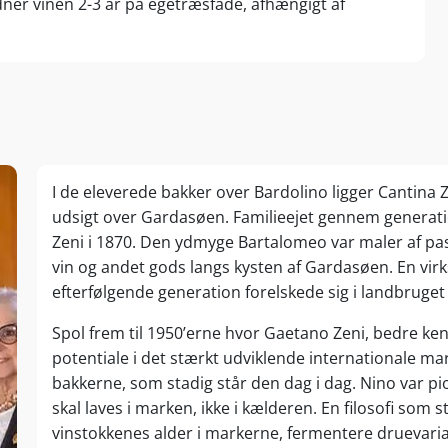
odner vinen 2-3 år på egetræsfade, afhængigt af
I de eleverede bakker over Bardolino ligger Cantina
udsigt over Gardasøen. Familieejet gennem generat
Zeni i 1870. Den ydmyge Bartalomeo var maler af pa
vin og andet gods langs kysten af Gardasøen. En v
efterfølgende generation forelskede sig i landbruge
Spol frem til 1950’erne hvor Gaetano Zeni, bedre ke
potentiale i det stærkt udviklende internationale mar
bakkerne, som stadig står den dag i dag. Nino var pion
skal laves i marken, ikke i kælderen. En filosofi som 
vinstokkenes alder i markerne, fermentere druevari