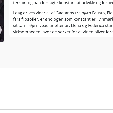
terroir, og han forsøgte konstant at udvikle og forbed
I dag drives vineriet af Gaetanos tre børn Fausto, Ele
fars filosofier, er ønologen som konstant er i vinma
sit tårnhøje niveau år efter år. Elena og Federica st
virksomheden, hvor de sørger for at vinen bliver forde
når de vinelskende entusiaster vælger at rejse til Bard
imod og give rundture, smagninger eller et guidet 
Cantina Zeni er yderst velanset verden rundt for der
Lugana, Valpolicella og Soave, og deres mange priser t