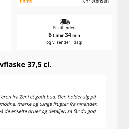
Point
Christensen
Bestil inden
6
34
timer
min
og vi sender i dag!
flaske 37,5 cl.
93 P
Mad 
eren fra Zeni et godt bud. Den holder sig på
Amaro
ge modne, mørke og tunge frugter fra hinanden.
for a
å de enkelte druer og detaljer, så får du god
munde
stor 