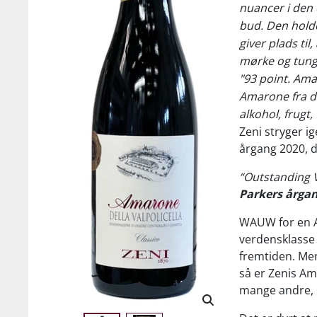
nuancer i den e
bud. Den holde
giver plads ti
mørke og tunge
"93 point. Amar
Amarone fra de
alkohol, frugt,
Zeni stryger 
årgang 2020, d
“Outstanding V
Parkers årga
WAUW for en A
verdensklasse 
fremtiden. Me
så er Zenis A
mange andre, s