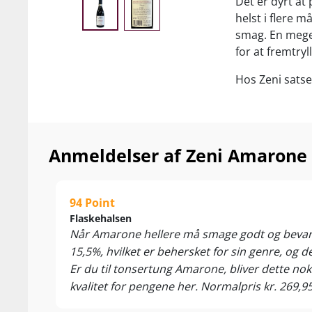
Det er dyrt at
helst i flere m
smag. En mege
for at fremtry
Hos Zeni satse
nødvendigt, de
egetræ. Dét e
Amarone-køb..
Anmeldelser af Zeni Amarone de
Nyd vinen som 
kraftige oksekø
modne oste. S
94 Point
Flaskehalsen
Når Amarone hellere må smage godt og bevare e
15,5%, hvilket er behersket for sin genre, og
Er du til tonsertung Amarone, bliver dette nok
kvalitet for pengene her. Normalpris kr. 269,95,