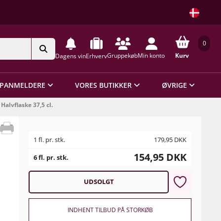
0
Gruppekøb
Min konto
Kurv
Dagens vin
Erhverv
PANMELDERE
VORES BUTIKKER
ØVRIGE
Halvflaske 37,5 cl.
1 fl. pr. stk.
179,95
DKK
154,95
DKK
6 fl. pr. stk.
UDSOLGT
INDHENT TILBUD PÅ STORKØB